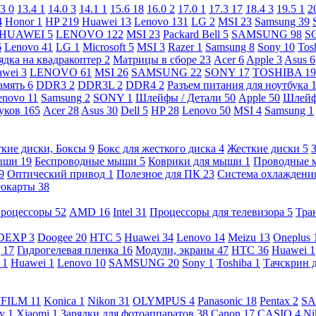
.3
0
13.4
1
14.0
3
14.1
1
15.6
18
16.0
2
17.0
1
17.3
17
18.4
3
19.5
1
2
4
Honor
1
HP
219
Huawei
13
Lenovo
131
LG
2
MSI
23
Samsung
39
HUAWEI
5
LENOVO
122
MSI
23
Packard Bell
5
SAMSUNG
98
S
6
Lenovo
41
LG
1
Microsoft
5
MSI
3
Razer
1
Samsung
8
Sony
10
Tos
ядка на квадракоптер
2
Матрицы в сборе
23
Acer
6
Apple
3
Asus
6
awei
3
LENOVO
61
MSI
26
SAMSUNG
22
SONY
17
TOSHIBA
19
амять
6
DDR3
2
DDR3L
2
DDR4
2
Разъем питания для ноутбука
enovo
11
Samsung
2
SONY
1
Шлейфы / Детали
50
Apple
50
Шлейф
буков
165
Acer
28
Asus
30
Dell
5
HP
28
Lenovo
50
MSI
4
Samsung
1
кие диски, Боксы
9
Бокс для жесткого диска
4
Жесткие диски
5
ыши
19
Беспроводные мыши
5
Коврики для мыши
1
Проводные
9
Оптический привод
1
Полезное для ПК
23
Система охлаждени
еокарты
38
роцессоры
52
AMD
16
Intel
31
Процессоры для телевизора
5
Тра
DEXP
3
Doogee
20
HTC
5
Huawei
34
Lenovo
14
Meizu
13
Oneplus
g
17
Гидрогелевая пленка
16
Модули, экраны
47
HTC
36
Huawei
1
l
1
Huawei
1
Lenovo
10
SAMSUNG
20
Sony
1
Toshiba
1
Тачскрин 
IFILM
11
Konica
1
Nikon
31
OLYMPUS
4
Panasonic
18
Pentax
2
S
ny
1
Xiaomi
1
Зарядки для фотоаппаратов
38
Canon
17
CASIO
4
Ni