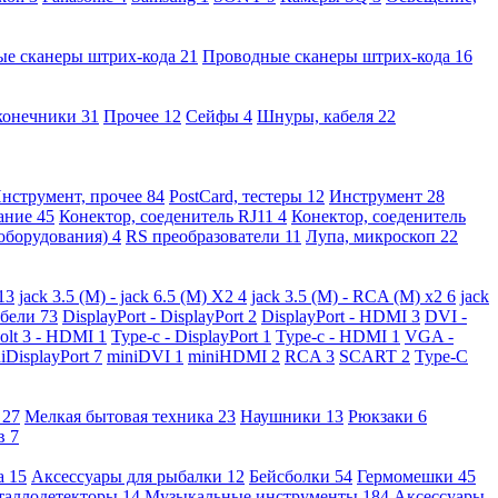
ые сканеры штрих-кода
21
Проводные сканеры штрих-кода
16
конечники
31
Прочее
12
Сейфы
4
Шнуры, кабеля
22
нструмент, прочее
84
PostCard, тестеры
12
Инструмент
28
вание
45
Конектор, соеденитель RJ11
4
Конектор, соеденитель
 оборудования)
4
RS преобразователи
11
Лупа, микроскоп
22
13
jack 3.5 (M) - jack 6.5 (M) X2
4
jack 3.5 (M) - RCA (M) x2
6
jack
абели
73
DisplayPort - DisplayPort
2
DisplayPort - HDMI
3
DVI -
olt 3 - HDMI
1
Type-c - DisplayPort
1
Type-c - HDMI
1
VGA -
iDisplayPort
7
miniDVI
1
miniHDMI
2
RCA
3
SCART
2
Type-C
е
27
Мелкая бытовая техника
23
Наушники
13
Рюкзаки
6
ов
7
а
15
Аксессуары для рыбалки
12
Бейсболки
54
Гермомешки
45
таллодетекторы
14
Музыкальные инструменты
184
Аксессуары