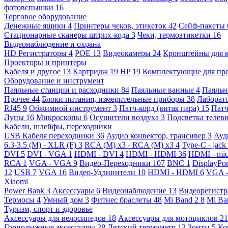
фотовспышки
16
Торговое оборудование
Денежные ящики
4
Принтеры чеков, этикеток
42
Сейф-пакеты
Стационарные сканеры штрих-кода
3
Чеки, термоэтикетки
16
Видеонаблюдение и охрана
HD Регистраторы
4
POE
13
Видеокамеры
24
Кронштейны для 
Проекторы и принтеры
Кабеля и другое
13
Картридж
19
HP
19
Комплектующие для пр
Оборудование и инструмент
Паяльные станции и расходники
84
Паяльные ванные
4
Паяльн
Прочее
44
Блоки питания, измерительные приборы
38
Лаборат
RJ45
9
Обжимной инструмент
3
Патч-корд (витая пара)
15
Патч
Лупы
16
Микроскопы
6
Осушители воздуха
3
Подсветка телев
Кабели, шлейфы, переходники
USB Кабеля переходники
36
Аудио конвектор, трансивер
3
Ауд
6.3-3.5 (M) - XLR (F)
3
RCA (M) x3 - RCA (M) x3
4
Type-C - jack
DVI
5
DVI - VGA
1
HDMI - DVI
4
HDMI - HDMI
36
HDMI - mi
RCA
1
VGA - VGA
9
Видео-Переходники
107
BNC
1
DisplayPo
12
USB
7
VGA
16
Видео-Удлинители
10
HDMI - HDMI
6
VGA 
Xiaomi
Power Bank
3
Аксессуары
6
Видеонаблюдение
13
Видеорегист
Термосы
4
Умный дом
3
Фитнес браслеты
48
Mi Band 2
8
Mi Ba
Туризм, спорт и здоровье
Аксессуары для велосипедов
18
Аксессуары для мотоциклов
21
Горнолыжные аксессуары
28
Детский термометр
13
Зонты
5
Ко