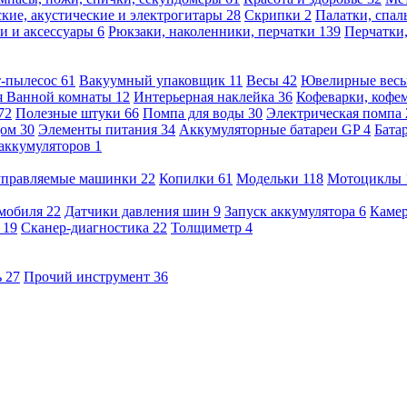
кие, акустические и электрогитары
28
Скрипки
2
Палатки, спа
и и аксессуары
6
Рюкзаки, наколенники, перчатки
139
Перчатки
т-пылесос
61
Вакуумный упаковщик
11
Весы
42
Ювелирные вес
я Ванной комнаты
12
Интерьерная наклейка
36
Кофеварки, кофе
72
Полезные штуки
66
Помпа для воды
30
Электрическая помпа
дом
30
Элементы питания
34
Аккумуляторные батареи GP
4
Бата
 аккумуляторов
1
оуправляемые машинки
22
Копилки
61
Модельки
118
Мотоциклы
омобиля
22
Датчики давления шин
9
Запуск аккумулятора
6
Камер
ь
19
Сканер-диагностика
22
Толщиметр
4
ь
27
Прочий инструмент
36