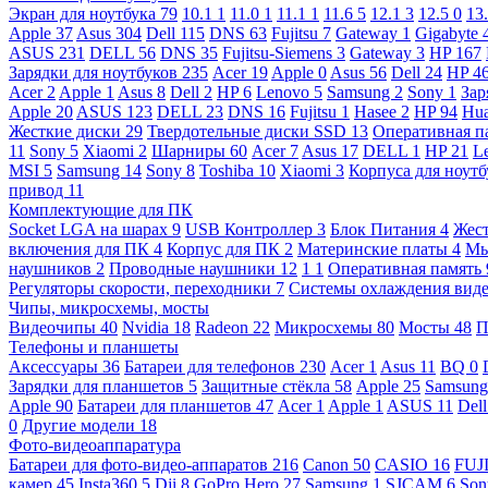
Экран для ноутбука
79
10.1
1
11.0
1
11.1
1
11.6
5
12.1
3
12.5
0
13
Apple
37
Asus
304
Dell
115
DNS
63
Fujitsu
7
Gateway
1
Gigabyte
ASUS
231
DELL
56
DNS
35
Fujitsu-Siemens
3
Gateway
3
HP
167
Зарядки для ноутбуков
235
Acer
19
Apple
0
Asus
56
Dell
24
HP
4
Acer
2
Apple
1
Asus
8
Dell
2
HP
6
Lenovo
5
Samsung
2
Sony
1
Зар
Apple
20
ASUS
123
DELL
23
DNS
16
Fujitsu
1
Hasee
2
HP
94
Hu
Жесткие диски
29
Твердотельные диски SSD
13
Оперативная п
11
Sony
5
Xiaomi
2
Шарниры
60
Acer
7
Asus
17
DELL
1
HP
21
L
MSI
5
Samsung
14
Sony
8
Toshiba
10
Xiaomi
3
Корпуса для ноут
привод
11
Комплектующие для ПК
Socket LGA на шарах
9
USB Контроллер
3
Блок Питания
4
Жест
включения для ПК
4
Корпус для ПК
2
Материнские платы
4
М
наушников
2
Проводные наушники
12
1
1
Оперативная память
Регуляторы скорости, переходники
7
Системы охлаждения вид
Чипы, микросхемы, мосты
Видеочипы
40
Nvidia
18
Radeon
22
Микросхемы
80
Мосты
48
П
Телефоны и планшеты
Аксессуары
36
Батареи для телефонов
230
Acer
1
Asus
11
BQ
0
Зарядки для планшетов
5
Защитные стёкла
58
Apple
25
Samsun
Apple
90
Батареи для планшетов
47
Acer
1
Apple
1
ASUS
11
Del
0
Другие модели
18
Фото-видеоаппаратура
Батареи для фото-видео-аппаратов
216
Canon
50
CASIO
16
FUJ
камер
45
Insta360
5
Dji
8
GoPro Hero
27
Samsung
1
SJCAM
6
So