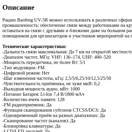
Описание
Рацию Baofeng UV-5R можно использовать в различных сферах:
промышленность: обеспечение связи между работниками на кру
оставаться на связи с друзьями и близкими даже на большом р
помощником для организаторов и участников мероприятий на 
Технические характеристики:
-Дальность связи максимальная: До 7 км на открытой местност
-Диапазон частот, МГц: VHF: 136–174, UHF: 400–520
-Мощность передатчика, не более Вт: 5/1
-Тип модуляции: FM
-Цифровой режим: Нет
-Шаг изменения частоты, кГц: 2,5/5/6,25/10/12,5/25/50
-Чувствительность приёмника, не хуже мкВ: 0,2
-Выходная мощность аудио, мВт: 1000
-Питание Батарея: Li-Ion 7,4 В/1800 мАч
-Количество ячеек памяти: 128
-FM радиоприемник: Да
-Функция сканирования субтонов CTCSS/DCS: Да
-Одновременный приём на разных диапазонах: Да
-Сканирование частот (каналов): Да
-Блокировка клавиатуры: Да
-LCD/LED дисплей: Да