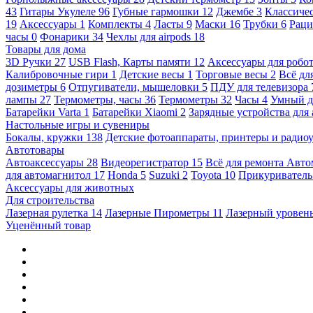
43
Гитары Укулеле
96
Губные гармошки
12
Джембе
3
Классичес
19
Аксессуары
1
Комплекты
4
Ласты
9
Маски
16
Трубки
6
Раци
часы
0
Фонарики
34
Чехлы для airpods
18
Товары для дома
3D Ручки
27
USB Flash, Карты памяти
12
Аксессуары для робо
Калибровочные гири
1
Детские весы
1
Торговые весы
2
Всё дл
дозиметры
6
Отпугиватели, мышеловки
5
ПДУ для телевизора
лампы
27
Термометры, часы
36
Термометры
32
Часы
4
Умный 
Батарейки Varta
1
Батарейки Xiaomi
2
Зарядные устройства для
Настольные игры и сувениры
Бокалы, кружки
138
Детские фотоаппараты, принтеры и ради
Автотовары
Автоаксессуары
28
Видеорегистратор
15
Всё для ремонта Авт
для автомагнитол
17
Honda
5
Suzuki
2
Toyota
10
Прикуривател
Аксессуары для животных
Для строительства
Лазерная рулетка
14
Лазерные Пирометры
11
Лазерный уровен
Уценённый товар