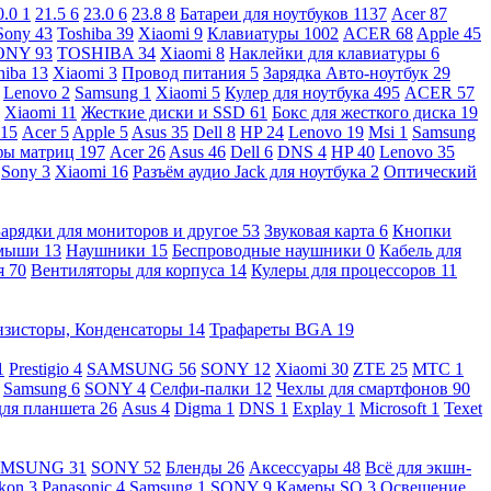
0.0
1
21.5
6
23.0
6
23.8
8
Батареи для ноутбуков
1137
Acer
87
Sony
43
Toshiba
39
Xiaomi
9
Клавиатуры
1002
ACER
68
Apple
45
ONY
93
TOSHIBA
34
Xiaomi
8
Наклейки для клавиатуры
6
hiba
13
Xiaomi
3
Провод питания
5
Зарядка Авто-ноутбук
29
Lenovo
2
Samsung
1
Xiaomi
5
Кулер для ноутбука
495
ACER
57
Xiaomi
11
Жесткие диски и SSD
61
Бокс для жесткого диска
19
115
Acer
5
Apple
5
Asus
35
Dell
8
HP
24
Lenovo
19
Msi
1
Samsung
ы матриц
197
Acer
26
Asus
46
Dell
6
DNS
4
HP
40
Lenovo
35
Sony
3
Xiaomi
16
Разъём аудио Jack для ноутбука
2
Оптический
Зарядки для мониторов и другое
53
Звуковая карта
6
Кнопки
 мыши
13
Наушники
15
Беспроводные наушники
0
Кабель для
я
70
Вентиляторы для корпуса
14
Кулеры для процессоров
11
нзисторы, Конденсаторы
14
Трафареты BGA
19
1
Prestigio
4
SAMSUNG
56
SONY
12
Xiaomi
30
ZTE
25
МТС
1
Samsung
6
SONY
4
Селфи-палки
12
Чехлы для смартфонов
90
для планшета
26
Asus
4
Digma
1
DNS
1
Explay
1
Microsoft
1
Texet
AMSUNG
31
SONY
52
Бленды
26
Аксессуары
48
Всё для экшн-
kon
3
Panasonic
4
Samsung
1
SONY
9
Камеры SQ
3
Освещение,