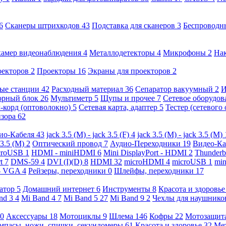
6
Сканеры штрихкодов
43
Подставка для сканеров
3
Беспроводн
камер видеонаблюдения
4
Металлодетекторы
4
Микрофоны
2
На
оекторов
2
Проекторы
16
Экраны для проекторов
2
ые станции
42
Расходный материал
36
Сепаратор вакуумный
2
И
орный блок
26
Мультиметр
5
Щупы и прочее
7
Сетевое оборудо
-корд (оптоволокно)
5
Сетевая карта, адаптер
5
Тестер (сетевого
изора
62
ио-Кабеля
43
jack 3.5 (M) - jack 3.5 (F)
4
jack 3.5 (M) - jack 3.5 (M)
 3.5 (M)
2
Оптический провод
7
Аудио-Переходники
19
Видео-К
croUSB
1
HDMI - miniHDMI
6
Mini DisplayPort - HDMI
2
Thunderb
rt
7
DMS-59
4
DVI (I)(D)
8
HDMI
32
microHDMI
4
microUSB
1
min
- VGA
4
Рейзеры, переходники
0
Шлейфы, переходники
17
ратор
5
Домашний интернет
6
Инструменты
8
Красота и здоровь
nd 3
4
Mi Band 4
7
Mi Band 5
27
Mi Band 9
2
Чехлы для наушник
0
Аксессуары
18
Мотоциклы
9
Шлема
146
Кофры
22
Мотозащит
мпасы, ножи, спички, секундомеры
61
Красота и здоровье
32
Ме