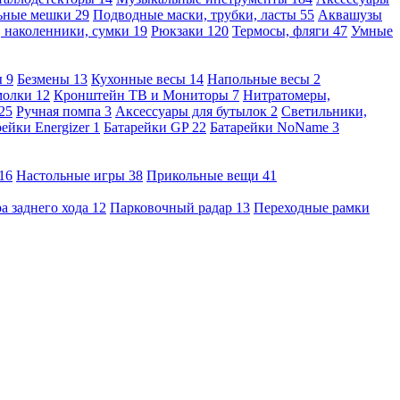
льные мешки
29
Подводные маски, трубки, ласты
55
Аквашузы
, наколенники, сумки
19
Рюкзаки
120
Термосы, фляги
47
Умные
ы
9
Безмены
13
Кухонные весы
14
Напольные весы
2
молки
12
Кронштейн ТВ и Мониторы
7
Нитратомеры,
25
Ручная помпа
3
Аксессуары для бутылок
2
Светильники,
рейки Energizer
1
Батарейки GP
22
Батарейки NoName
3
16
Настольные игры
38
Прикольные вещи
41
а заднего хода
12
Парковочный радар
13
Переходные рамки