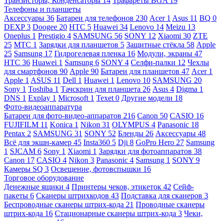
Транзисторы, Конденсаторы
14
Трафареты BGA
19
Телефоны и планшеты
Аксессуары
36
Батареи для телефонов
230
Acer
1
Asus
11
BQ
0
DEXP
3
Doogee
20
HTC
5
Huawei
34
Lenovo
14
Meizu
13
Oneplus
1
Prestigio
4
SAMSUNG
56
SONY
12
Xiaomi
30
ZTE
25
МТС
1
Зарядки для планшетов
5
Защитные стёкла
58
Apple
25
Samsung
17
Гидрогелевая пленка
16
Модули, экраны
47
HTC
36
Huawei
1
Samsung
6
SONY
4
Селфи-палки
12
Чехлы
для смартфонов
90
Apple
90
Батареи для планшетов
47
Acer
1
Apple
1
ASUS
11
Dell
1
Huawei
1
Lenovo
10
SAMSUNG
20
Sony
1
Toshiba
1
Тачскрин для планшета
26
Asus
4
Digma
1
DNS
1
Explay
1
Microsoft
1
Texet
0
Другие модели
18
Фото-видеоаппаратура
Батареи для фото-видео-аппаратов
216
Canon
50
CASIO
16
FUJIFILM
11
Konica
1
Nikon
31
OLYMPUS
4
Panasonic
18
Pentax
2
SAMSUNG
31
SONY
52
Бленды
26
Аксессуары
48
Всё для экшн-камер
45
Insta360
5
Dji
8
GoPro Hero
27
Samsung
1
SJCAM
6
Sony
1
Xiaomi
1
Зарядки для фотоаппаратов
38
Canon
17
CASIO
4
Nikon
3
Panasonic
4
Samsung
1
SONY
9
Камеры SQ
3
Освещение, фотовспышки
16
Торговое оборудование
Денежные ящики
4
Принтеры чеков, этикеток
42
Сейф-
пакеты
6
Сканеры штрихкодов
43
Подставка для сканеров
3
Беспроводные сканеры штрих-кода
21
Проводные сканеры
штрих-кода
16
Стационарные сканеры штрих-кода
3
Чеки,