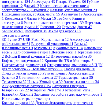
инструменты
184
Аксессуары
43
Гитары Укулеле
96
Губные
гармошки
12
Джембе
3
Классические, акустические и
электрогитары
28
Скрипки
2
Палатки, спальные мешки
29
Подводные маски, трубки, ласты
55
Аквашузы
19
Аксессуары
1
Комплекты
4
Ласты
9
Маски
16
Трубки
6
Рации и
аксессуары
6
Рюкзаки, наколенники, перчатки
139
Перчатки,
наколенники, сумки
19
Рюкзаки
120
Термосы, фляги
47
Умные часы
0
Фонарики
34
Чехлы для airpods
18
Товары для дома
3D Ручки
27
USB Flash, Карты памяти
12
Аксессуары для
робот-пылесос
61
Вакуумный упаковщик
11
Весы
42
Ювелирные весы
9
Безмены
13
Кухонные весы
14
Напольные
весы
2
Калибровочные гири
1
Детские весы
1
Торговые весы
2
Всё для Ванной комнаты
12
Интерьерная наклейка
36
Кофеварки, кофемолки
12
Кронштейн ТВ и Мониторы
7
Нитратомеры, дозиметры
6
Отпугиватели, мышеловки
5
ПДУ
для телевизора
72
Полезные штуки
66
Помпа для воды
30
Электрическая помпа
25
Ручная помпа
3
Аксессуары для
бутылок
2
Светильники, лампы
27
Термометры, часы
36
Термометры
32
Часы
4
Умный дом
30
Элементы питания
34
Аккумуляторные батареи GP
4
Батарейки Energizer
1
Батарейки GP
22
Батарейки NoName
3
Батарейки Varta
1
Батарейки Xiaomi
2
Зарядные устройства для аккумуляторов
1
Настольные игры и сувениры
Бокалы, кружки
138
Детские фотоаппараты, принтеры и