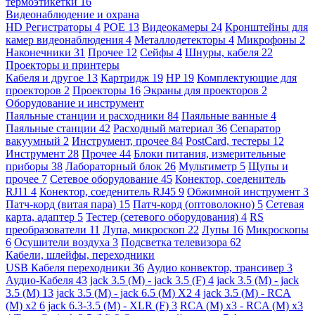
термоэтикетки
16
Видеонаблюдение и охрана
HD Регистраторы
4
POE
13
Видеокамеры
24
Кронштейны для
камер видеонаблюдения
4
Металлодетекторы
4
Микрофоны
2
Наконечники
31
Прочее
12
Сейфы
4
Шнуры, кабеля
22
Проекторы и принтеры
Кабеля и другое
13
Картридж
19
HP
19
Комплектующие для
проекторов
2
Проекторы
16
Экраны для проекторов
2
Оборудование и инструмент
Паяльные станции и расходники
84
Паяльные ванные
4
Паяльные станции
42
Расходный материал
36
Сепаратор
вакуумный
2
Инструмент, прочее
84
PostCard, тестеры
12
Инструмент
28
Прочее
44
Блоки питания, измерительные
приборы
38
Лабораторный блок
26
Мультиметр
5
Щупы и
прочее
7
Сетевое оборудование
45
Конектор, соеденитель
RJ11
4
Конектор, соеденитель RJ45
9
Обжимной инструмент
3
Патч-корд (витая пара)
15
Патч-корд (оптоволокно)
5
Сетевая
карта, адаптер
5
Тестер (сетевого оборудования)
4
RS
преобразователи
11
Лупа, микроскоп
22
Лупы
16
Микроскопы
6
Осушители воздуха
3
Подсветка телевизора
62
Кабели, шлейфы, переходники
USB Кабеля переходники
36
Аудио конвектор, трансивер
3
Аудио-Кабеля
43
jack 3.5 (M) - jack 3.5 (F)
4
jack 3.5 (M) - jack
3.5 (M)
13
jack 3.5 (M) - jack 6.5 (M) X2
4
jack 3.5 (M) - RCA
(M) x2
6
jack 6.3-3.5 (M) - XLR (F)
3
RCA (M) x3 - RCA (M) x3