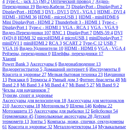
4
Type-C - jack 3.5 (M)
2
Оптический провод
7
Аудио-
Переходники
19
Видео-Кабели
73
DisplayPort - DisplayPort
2
DisplayPort - HDMI
3
DVI - DVI
5
DVI - VGA
1
HDMI - DVI
4
HDMI - HDMI
36
HDMI - microUSB
1
HDMI - miniHDMI
6
Mini DisplayPort - HDMI
2
Thunderbolt 3 - HDMI
1
Type-c -
DisplayPort
1
Type-c - HDMI
1
VGA - RCA
1
VGA - VGA
9
Видео-Переходники
107
BNC
1
DisplayPort
7
DMS-59
4
DVI
(I)(D)
8
HDMI
32
microHDMI
4
microUSB
1
miniDisplayPort
7
miniDVI
1
miniHDMI
2
RCA
3
SCART
2
Type-C
12
USB
7
VGA
16
Видео-Удлинители
10
HDMI - HDMI
6
VGA - VGA
4
Рейзеры, переходники
0
Шлейфы, переходники
17
Xiaomi
Power Bank
3
Аксессуары
6
Видеонаблюдение
13
Видеорегистратор
5
Домашний интернет
6
Инструменты
8
Красота и здоровье
27
Мелкая бытовая техника
23
Наушники
13
Рюкзаки
6
Термосы
4
Умный дом
3
Фитнес браслеты
48
Mi
Band 2
8
Mi Band 3
4
Mi Band 4
7
Mi Band 5
27
Mi Band 9
2
Чехлы для наушников
7
Туризм, спорт и здоровье
Аксессуары для велосипедов
18
Аксессуары для мотоциклов
210
Аксессуары
18
Мотоциклы
9
Шлема
146
Кофры
22
Мотозащита
15
Аксессуары для рыбалки
12
Бейсболки
54
Гермомешки
45
Горнолыжные аксессуары
28
Детский
термометр
13
Зонты
5
Компасы, ножи, спички, секундомеры
61
Красота и здоровье
32
Металлодетекторы
14
Музыкальные