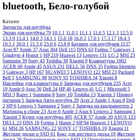
bluetooth, Бело-голубой
Каталог
Запчасти для ноутбука
Экран для ноутбука
79
10.1
1
11.0
1
11.1
1
11.6
5
12.1
3
12.5
0
13.3
0
13.4
1
14.0
3
14.1
1
15.6
18
16.0
2
17.0
1
17.3
17
18.4
3
19.5
1
20.0
1
21.5
6
23.0
6
23.8
8
Батареи для ноутбуков
1137
Acer
87
Apple
37
Asus
304
Dell
115
DNS
63
Fujitsu
7
Gateway
1
Gigabyte
4
Honor
1
HP
219
Huawei
13
Lenovo
131
LG
2
MSI
23
Samsung
39
Sony
43
Toshiba
39
Xiaomi
9
Клавиатуры
1002
ACER
68
Apple
45
ASUS
231
DELL
56
DNS
35
Fujitsu-Siemens
3
Gateway
3
HP
167
HUAWEI
5
LENOVO
122
MSI
23
Packard
Bell
5
SAMSUNG
98
SONY
93
TOSHIBA
34
Xiaomi
8
Наклейки для клавиатуры
6
Зарядки для ноутбуков
235
Acer
19
Apple
0
Asus
56
Dell
24
HP
46
Lenovo
41
LG
1
Microsoft
5
MSI
3
Razer
1
Samsung
8
Sony
10
Toshiba
13
Xiaomi
3
Провод
питания
5
Зарядка Авто-ноутбук
29
Acer
2
Apple
1
Asus
8
Dell
2
HP
6
Lenovo
5
Samsung
2
Sony
1
Зарядка на квадракоптер
2
Матрицы в сборе
23
Acer
6
Apple
3
Asus
6
Lenovo
2
Samsung
1
Xiaomi
5
Кулер для ноутбука
495
ACER
57
Apple
20
ASUS
123
DELL
23
DNS
16
Fujitsu
1
Hasee
2
HP
94
Huawei
3
LENOVO
61
MSI
26
SAMSUNG
22
SONY
17
TOSHIBA
19
Xiaomi
11
Жесткие диски и SSD
61
Бокс для жесткого диска
19
Жесткие
диски
29
Твердотельные диски SSD
13
Оперативная память
6