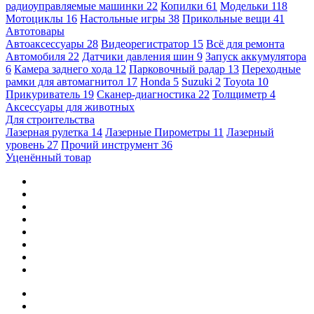
радиоуправляемые машинки
22
Копилки
61
Модельки
118
Мотоциклы
16
Настольные игры
38
Прикольные вещи
41
Автотовары
Автоаксессуары
28
Видеорегистратор
15
Всё для ремонта
Автомобиля
22
Датчики давления шин
9
Запуск аккумулятора
6
Камера заднего хода
12
Парковочный радар
13
Переходные
рамки для автомагнитол
17
Honda
5
Suzuki
2
Toyota
10
Прикуриватель
19
Сканер-диагностика
22
Толщиметр
4
Аксессуары для животных
Для строительства
Лазерная рулетка
14
Лазерные Пирометры
11
Лазерный
уровень
27
Прочий инструмент
36
Уценённый товар