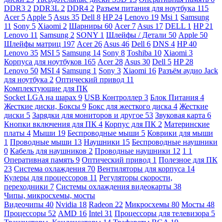
DDR3
2
DDR3L
2
DDR4
2
Разъем питания для ноутбука
115
Acer
5
Apple
5
Asus
35
Dell
8
HP
24
Lenovo
19
Msi
1
Samsung
11
Sony
5
Xiaomi
2
Шарниры
60
Acer
7
Asus
17
DELL
1
HP
21
Lenovo
11
Samsung
2
SONY
1
Шлейфы / Детали
50
Apple
50
Шлейфы матриц
197
Acer
26
Asus
46
Dell
6
DNS
4
HP
40
Lenovo
35
MSI
5
Samsung
14
Sony
8
Toshiba
10
Xiaomi
3
Корпуса для ноутбуков
165
Acer
28
Asus
30
Dell
5
HP
28
Lenovo
50
MSI
4
Samsung
1
Sony
3
Xiaomi
16
Разъём аудио Jack
для ноутбука
2
Оптический привод
11
Комплектующие для ПК
Socket LGA на шарах
9
USB Контроллер
3
Блок Питания
4
Жесткие диски, Боксы
9
Бокс для жесткого диска
4
Жесткие
диски
5
Зарядки для мониторов и другое
53
Звуковая карта
6
Кнопки включения для ПК
4
Корпус для ПК
2
Материнские
платы
4
Мыши
19
Беспроводные мыши
5
Коврики для мыши
1
Проводные мыши
13
Наушники
15
Беспроводные наушники
0
Кабель для наушников
2
Проводные наушники
12
1
1
Оперативная память
9
Оптический привод
1
Полезное для ПК
23
Система охлаждения
70
Вентиляторы для корпуса
14
Кулеры для процессоров
11
Регуляторы скорости,
переходники
7
Системы охлаждения видеокарты
38
Чипы, микросхемы, мосты
Видеочипы
40
Nvidia
18
Radeon
22
Микросхемы
80
Мосты
48
Процессоры
52
AMD
16
Intel
31
Процессоры для телевизора
5