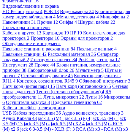
термоэтикетки
16
Видеонаблюдение и охрана
HD Регистраторы
4
POE
13
Видеокамеры
24
Кронштейны для
камер видеонаблюдения
4
Металлодетекторы
4
Микрофоны
2
Наконечники
31
Прочее
12
Сейфы
4
Шнуры, кабеля
22
Проекторы и принтеры
Кабеля и другое
13
Картридж
19
HP
19
Комплектующие для
проекторов
2
Проекторы
16
Экраны для проекторов
2
Оборудование и инструмент
Паяльные станции и расходники
84
Паяльные ванные
4
Паяльные станции
42
Расходный материал
36
Сепаратор
вакуумный
2
Инструмент, прочее
84
PostCard, тестеры
12
Инструмент
28
Прочее
44
Блоки питания, измерительные
приборы
38
Лабораторный блок
26
Мультиметр
5
Щупы и
прочее
7
Сетевое оборудование
45
Конектор, соеденитель
RJ11
4
Конектор, соеденитель RJ45
9
Обжимной инструмент
3
Патч-корд (витая пара)
15
Патч-корд (оптоволокно)
5
Сетевая
карта, адаптер
5
Тестер (сетевого оборудования)
4
RS
преобразователи
11
Лупа, микроскоп
22
Лупы
16
Микроскопы
6
Осушители воздуха
3
Подсветка телевизора
62
Кабели, шлейфы, переходники
USB Кабеля переходники
36
Аудио конвектор, трансивер
3
Аудио-Кабеля
43
jack 3.5 (M) - jack 3.5 (F)
4
jack 3.5 (M) - jack
3.5 (M)
13
jack 3.5 (M) - jack 6.5 (M) X2
4
jack 3.5 (M) - RCA
(M) x2
6
jack 6.3-3.5 (M) - XLR (F)
3
RCA (M) x3 - RCA (M) x3