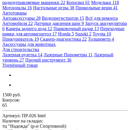
радиоуправляемые машинки
22
Копилки
61
Модельки
118
Мотоциклы
16
Настольные игры
38
Прикольные вещи
41
Автотовары
Автоаксессуары
28
Видеорегистратор
15
Всё для ремонта
Автомобиля
22
Датчики давления шин
9
Запуск аккумулятора
6
Камера заднего хода
12
Парковочный радар
13
Переходные
рамки для автомагнитол
17
Honda
5
Suzuki
2
Toyota
10
Прикуриватель
19
Сканер-диагностика
22
Толщиметр
4
Аксессуары для животных
Для строительства
Лазерная рулетка
14
Лазерные Пирометры
11
Лазерный
уровень
27
Прочий инструмент
36
Уценённый товар
1500 руб.
Бонусов:
65
Артикул:
ПР-026 Intel
Наличие на складах:
тц "Надежда" (р-н Спортивной)