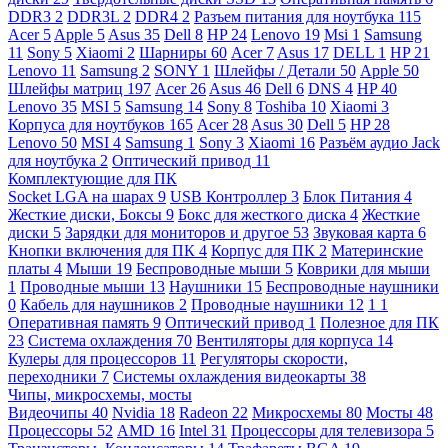
DDR3
2
DDR3L
2
DDR4
2
Разъем питания для ноутбука
115
Acer
5
Apple
5
Asus
35
Dell
8
HP
24
Lenovo
19
Msi
1
Samsung
11
Sony
5
Xiaomi
2
Шарниры
60
Acer
7
Asus
17
DELL
1
HP
21
Lenovo
11
Samsung
2
SONY
1
Шлейфы / Детали
50
Apple
50
Шлейфы матриц
197
Acer
26
Asus
46
Dell
6
DNS
4
HP
40
Lenovo
35
MSI
5
Samsung
14
Sony
8
Toshiba
10
Xiaomi
3
Корпуса для ноутбуков
165
Acer
28
Asus
30
Dell
5
HP
28
Lenovo
50
MSI
4
Samsung
1
Sony
3
Xiaomi
16
Разъём аудио Jack
для ноутбука
2
Оптический привод
11
Комплектующие для ПК
Socket LGA на шарах
9
USB Контроллер
3
Блок Питания
4
Жесткие диски, Боксы
9
Бокс для жесткого диска
4
Жесткие
диски
5
Зарядки для мониторов и другое
53
Звуковая карта
6
Кнопки включения для ПК
4
Корпус для ПК
2
Материнские
платы
4
Мыши
19
Беспроводные мыши
5
Коврики для мыши
1
Проводные мыши
13
Наушники
15
Беспроводные наушники
0
Кабель для наушников
2
Проводные наушники
12
1
1
Оперативная память
9
Оптический привод
1
Полезное для ПК
23
Система охлаждения
70
Вентиляторы для корпуса
14
Кулеры для процессоров
11
Регуляторы скорости,
переходники
7
Системы охлаждения видеокарты
38
Чипы, микросхемы, мосты
Видеочипы
40
Nvidia
18
Radeon
22
Микросхемы
80
Мосты
48
Процессоры
52
AMD
16
Intel
31
Процессоры для телевизора
5