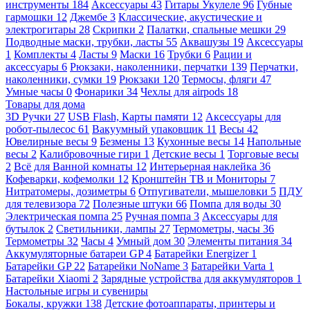
инструменты
184
Аксессуары
43
Гитары Укулеле
96
Губные
гармошки
12
Джембе
3
Классические, акустические и
электрогитары
28
Скрипки
2
Палатки, спальные мешки
29
Подводные маски, трубки, ласты
55
Аквашузы
19
Аксессуары
1
Комплекты
4
Ласты
9
Маски
16
Трубки
6
Рации и
аксессуары
6
Рюкзаки, наколенники, перчатки
139
Перчатки,
наколенники, сумки
19
Рюкзаки
120
Термосы, фляги
47
Умные часы
0
Фонарики
34
Чехлы для airpods
18
Товары для дома
3D Ручки
27
USB Flash, Карты памяти
12
Аксессуары для
робот-пылесос
61
Вакуумный упаковщик
11
Весы
42
Ювелирные весы
9
Безмены
13
Кухонные весы
14
Напольные
весы
2
Калибровочные гири
1
Детские весы
1
Торговые весы
2
Всё для Ванной комнаты
12
Интерьерная наклейка
36
Кофеварки, кофемолки
12
Кронштейн ТВ и Мониторы
7
Нитратомеры, дозиметры
6
Отпугиватели, мышеловки
5
ПДУ
для телевизора
72
Полезные штуки
66
Помпа для воды
30
Электрическая помпа
25
Ручная помпа
3
Аксессуары для
бутылок
2
Светильники, лампы
27
Термометры, часы
36
Термометры
32
Часы
4
Умный дом
30
Элементы питания
34
Аккумуляторные батареи GP
4
Батарейки Energizer
1
Батарейки GP
22
Батарейки NoName
3
Батарейки Varta
1
Батарейки Xiaomi
2
Зарядные устройства для аккумуляторов
1
Настольные игры и сувениры
Бокалы, кружки
138
Детские фотоаппараты, принтеры и