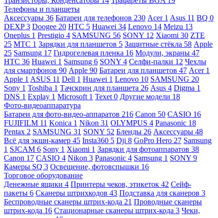
Транзисторы, Конденсаторы
14
Трафареты BGA
19
Телефоны и планшеты
Аксессуары
36
Батареи для телефонов
230
Acer
1
Asus
11
BQ
0
DEXP
3
Doogee
20
HTC
5
Huawei
34
Lenovo
14
Meizu
13
Oneplus
1
Prestigio
4
SAMSUNG
56
SONY
12
Xiaomi
30
ZTE
25
МТС
1
Зарядки для планшетов
5
Защитные стёкла
58
Apple
25
Samsung
17
Гидрогелевая пленка
16
Модули, экраны
47
HTC
36
Huawei
1
Samsung
6
SONY
4
Селфи-палки
12
Чехлы
для смартфонов
90
Apple
90
Батареи для планшетов
47
Acer
1
Apple
1
ASUS
11
Dell
1
Huawei
1
Lenovo
10
SAMSUNG
20
Sony
1
Toshiba
1
Тачскрин для планшета
26
Asus
4
Digma
1
DNS
1
Explay
1
Microsoft
1
Texet
0
Другие модели
18
Фото-видеоаппаратура
Батареи для фото-видео-аппаратов
216
Canon
50
CASIO
16
FUJIFILM
11
Konica
1
Nikon
31
OLYMPUS
4
Panasonic
18
Pentax
2
SAMSUNG
31
SONY
52
Бленды
26
Аксессуары
48
Всё для экшн-камер
45
Insta360
5
Dji
8
GoPro Hero
27
Samsung
1
SJCAM
6
Sony
1
Xiaomi
1
Зарядки для фотоаппаратов
38
Canon
17
CASIO
4
Nikon
3
Panasonic
4
Samsung
1
SONY
9
Камеры SQ
3
Освещение, фотовспышки
16
Торговое оборудование
Денежные ящики
4
Принтеры чеков, этикеток
42
Сейф-
пакеты
6
Сканеры штрихкодов
43
Подставка для сканеров
3
Беспроводные сканеры штрих-кода
21
Проводные сканеры
штрих-кода
16
Стационарные сканеры штрих-кода
3
Чеки,