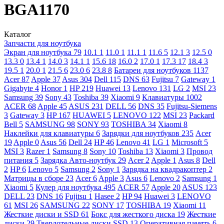
BGA1170
Каталог
Запчасти для ноутбука
Экран для ноутбука
79
10.1
1
11.0
1
11.1
1
11.6
5
12.1
3
12.5
0
13.3
0
13.4
1
14.0
3
14.1
1
15.6
18
16.0
2
17.0
1
17.3
17
18.4
3
19.5
1
20.0
1
21.5
6
23.0
6
23.8
8
Батареи для ноутбуков
1137
Acer
87
Apple
37
Asus
304
Dell
115
DNS
63
Fujitsu
7
Gateway
1
Gigabyte
4
Honor
1
HP
219
Huawei
13
Lenovo
131
LG
2
MSI
23
Samsung
39
Sony
43
Toshiba
39
Xiaomi
9
Клавиатуры
1002
ACER
68
Apple
45
ASUS
231
DELL
56
DNS
35
Fujitsu-Siemens
3
Gateway
3
HP
167
HUAWEI
5
LENOVO
122
MSI
23
Packard
Bell
5
SAMSUNG
98
SONY
93
TOSHIBA
34
Xiaomi
8
Наклейки для клавиатуры
6
Зарядки для ноутбуков
235
Acer
19
Apple
0
Asus
56
Dell
24
HP
46
Lenovo
41
LG
1
Microsoft
5
MSI
3
Razer
1
Samsung
8
Sony
10
Toshiba
13
Xiaomi
3
Провод
питания
5
Зарядка Авто-ноутбук
29
Acer
2
Apple
1
Asus
8
Dell
2
HP
6
Lenovo
5
Samsung
2
Sony
1
Зарядка на квадракоптер
2
Матрицы в сборе
23
Acer
6
Apple
3
Asus
6
Lenovo
2
Samsung
1
Xiaomi
5
Кулер для ноутбука
495
ACER
57
Apple
20
ASUS
123
DELL
23
DNS
16
Fujitsu
1
Hasee
2
HP
94
Huawei
3
LENOVO
61
MSI
26
SAMSUNG
22
SONY
17
TOSHIBA
19
Xiaomi
11
Жесткие диски и SSD
61
Бокс для жесткого диска
19
Жесткие
диски
29
Твердотельные диски SSD
13
Оперативная память
6