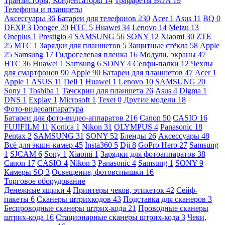
Транзисторы, Конденсаторы
14
Трафареты BGA
19
Телефоны и планшеты
Аксессуары
36
Батареи для телефонов
230
Acer
1
Asus
11
BQ
0
DEXP
3
Doogee
20
HTC
5
Huawei
34
Lenovo
14
Meizu
13
Oneplus
1
Prestigio
4
SAMSUNG
56
SONY
12
Xiaomi
30
ZTE
25
МТС
1
Зарядки для планшетов
5
Защитные стёкла
58
Apple
25
Samsung
17
Гидрогелевая пленка
16
Модули, экраны
47
HTC
36
Huawei
1
Samsung
6
SONY
4
Селфи-палки
12
Чехлы
для смартфонов
90
Apple
90
Батареи для планшетов
47
Acer
1
Apple
1
ASUS
11
Dell
1
Huawei
1
Lenovo
10
SAMSUNG
20
Sony
1
Toshiba
1
Тачскрин для планшета
26
Asus
4
Digma
1
DNS
1
Explay
1
Microsoft
1
Texet
0
Другие модели
18
Фото-видеоаппаратура
Батареи для фото-видео-аппаратов
216
Canon
50
CASIO
16
FUJIFILM
11
Konica
1
Nikon
31
OLYMPUS
4
Panasonic
18
Pentax
2
SAMSUNG
31
SONY
52
Бленды
26
Аксессуары
48
Всё для экшн-камер
45
Insta360
5
Dji
8
GoPro Hero
27
Samsung
1
SJCAM
6
Sony
1
Xiaomi
1
Зарядки для фотоаппаратов
38
Canon
17
CASIO
4
Nikon
3
Panasonic
4
Samsung
1
SONY
9
Камеры SQ
3
Освещение, фотовспышки
16
Торговое оборудование
Денежные ящики
4
Принтеры чеков, этикеток
42
Сейф-
пакеты
6
Сканеры штрихкодов
43
Подставка для сканеров
3
Беспроводные сканеры штрих-кода
21
Проводные сканеры
штрих-кода
16
Стационарные сканеры штрих-кода
3
Чеки,