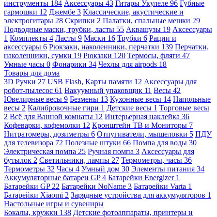
инструменты
184
Аксессуары
43
Гитары Укулеле
96
Губные
гармошки
12
Джембе
3
Классические, акустические и
электрогитары
28
Скрипки
2
Палатки, спальные мешки
29
Подводные маски, трубки, ласты
55
Аквашузы
19
Аксессуары
1
Комплекты
4
Ласты
9
Маски
16
Трубки
6
Рации и
аксессуары
6
Рюкзаки, наколенники, перчатки
139
Перчатки,
наколенники, сумки
19
Рюкзаки
120
Термосы, фляги
47
Умные часы
0
Фонарики
34
Чехлы для airpods
18
Товары для дома
3D Ручки
27
USB Flash, Карты памяти
12
Аксессуары для
робот-пылесос
61
Вакуумный упаковщик
11
Весы
42
Ювелирные весы
9
Безмены
13
Кухонные весы
14
Напольные
весы
2
Калибровочные гири
1
Детские весы
1
Торговые весы
2
Всё для Ванной комнаты
12
Интерьерная наклейка
36
Кофеварки, кофемолки
12
Кронштейн ТВ и Мониторы
7
Нитратомеры, дозиметры
6
Отпугиватели, мышеловки
5
ПДУ
для телевизора
72
Полезные штуки
66
Помпа для воды
30
Электрическая помпа
25
Ручная помпа
3
Аксессуары для
бутылок
2
Светильники, лампы
27
Термометры, часы
36
Термометры
32
Часы
4
Умный дом
30
Элементы питания
34
Аккумуляторные батареи GP
4
Батарейки Energizer
1
Батарейки GP
22
Батарейки NoName
3
Батарейки Varta
1
Батарейки Xiaomi
2
Зарядные устройства для аккумуляторов
1
Настольные игры и сувениры
Бокалы, кружки
138
Детские фотоаппараты, принтеры и