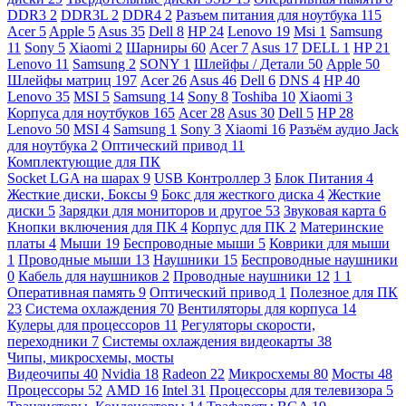
DDR3
2
DDR3L
2
DDR4
2
Разъем питания для ноутбука
115
Acer
5
Apple
5
Asus
35
Dell
8
HP
24
Lenovo
19
Msi
1
Samsung
11
Sony
5
Xiaomi
2
Шарниры
60
Acer
7
Asus
17
DELL
1
HP
21
Lenovo
11
Samsung
2
SONY
1
Шлейфы / Детали
50
Apple
50
Шлейфы матриц
197
Acer
26
Asus
46
Dell
6
DNS
4
HP
40
Lenovo
35
MSI
5
Samsung
14
Sony
8
Toshiba
10
Xiaomi
3
Корпуса для ноутбуков
165
Acer
28
Asus
30
Dell
5
HP
28
Lenovo
50
MSI
4
Samsung
1
Sony
3
Xiaomi
16
Разъём аудио Jack
для ноутбука
2
Оптический привод
11
Комплектующие для ПК
Socket LGA на шарах
9
USB Контроллер
3
Блок Питания
4
Жесткие диски, Боксы
9
Бокс для жесткого диска
4
Жесткие
диски
5
Зарядки для мониторов и другое
53
Звуковая карта
6
Кнопки включения для ПК
4
Корпус для ПК
2
Материнские
платы
4
Мыши
19
Беспроводные мыши
5
Коврики для мыши
1
Проводные мыши
13
Наушники
15
Беспроводные наушники
0
Кабель для наушников
2
Проводные наушники
12
1
1
Оперативная память
9
Оптический привод
1
Полезное для ПК
23
Система охлаждения
70
Вентиляторы для корпуса
14
Кулеры для процессоров
11
Регуляторы скорости,
переходники
7
Системы охлаждения видеокарты
38
Чипы, микросхемы, мосты
Видеочипы
40
Nvidia
18
Radeon
22
Микросхемы
80
Мосты
48
Процессоры
52
AMD
16
Intel
31
Процессоры для телевизора
5