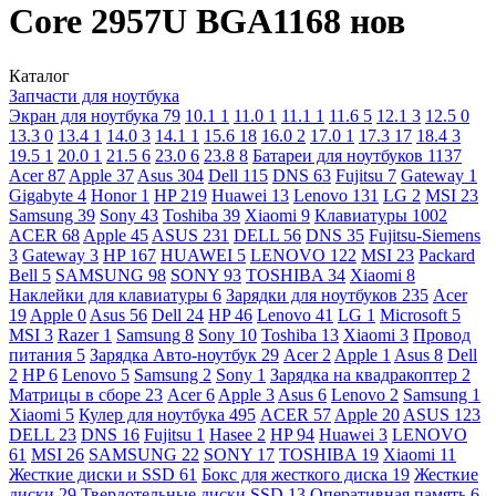
Core 2957U BGA1168 нов
Каталог
Запчасти для ноутбука
Экран для ноутбука
79
10.1
1
11.0
1
11.1
1
11.6
5
12.1
3
12.5
0
13.3
0
13.4
1
14.0
3
14.1
1
15.6
18
16.0
2
17.0
1
17.3
17
18.4
3
19.5
1
20.0
1
21.5
6
23.0
6
23.8
8
Батареи для ноутбуков
1137
Acer
87
Apple
37
Asus
304
Dell
115
DNS
63
Fujitsu
7
Gateway
1
Gigabyte
4
Honor
1
HP
219
Huawei
13
Lenovo
131
LG
2
MSI
23
Samsung
39
Sony
43
Toshiba
39
Xiaomi
9
Клавиатуры
1002
ACER
68
Apple
45
ASUS
231
DELL
56
DNS
35
Fujitsu-Siemens
3
Gateway
3
HP
167
HUAWEI
5
LENOVO
122
MSI
23
Packard
Bell
5
SAMSUNG
98
SONY
93
TOSHIBA
34
Xiaomi
8
Наклейки для клавиатуры
6
Зарядки для ноутбуков
235
Acer
19
Apple
0
Asus
56
Dell
24
HP
46
Lenovo
41
LG
1
Microsoft
5
MSI
3
Razer
1
Samsung
8
Sony
10
Toshiba
13
Xiaomi
3
Провод
питания
5
Зарядка Авто-ноутбук
29
Acer
2
Apple
1
Asus
8
Dell
2
HP
6
Lenovo
5
Samsung
2
Sony
1
Зарядка на квадракоптер
2
Матрицы в сборе
23
Acer
6
Apple
3
Asus
6
Lenovo
2
Samsung
1
Xiaomi
5
Кулер для ноутбука
495
ACER
57
Apple
20
ASUS
123
DELL
23
DNS
16
Fujitsu
1
Hasee
2
HP
94
Huawei
3
LENOVO
61
MSI
26
SAMSUNG
22
SONY
17
TOSHIBA
19
Xiaomi
11
Жесткие диски и SSD
61
Бокс для жесткого диска
19
Жесткие
диски
29
Твердотельные диски SSD
13
Оперативная память
6