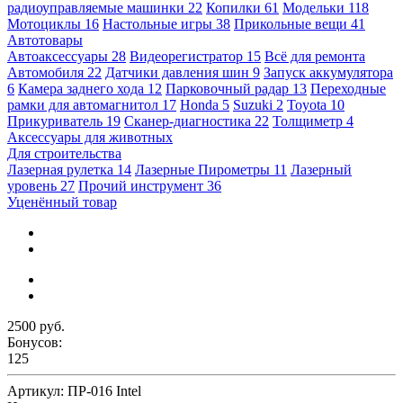
радиоуправляемые машинки
22
Копилки
61
Модельки
118
Мотоциклы
16
Настольные игры
38
Прикольные вещи
41
Автотовары
Автоаксессуары
28
Видеорегистратор
15
Всё для ремонта
Автомобиля
22
Датчики давления шин
9
Запуск аккумулятора
6
Камера заднего хода
12
Парковочный радар
13
Переходные
рамки для автомагнитол
17
Honda
5
Suzuki
2
Toyota
10
Прикуриватель
19
Сканер-диагностика
22
Толщиметр
4
Аксессуары для животных
Для строительства
Лазерная рулетка
14
Лазерные Пирометры
11
Лазерный
уровень
27
Прочий инструмент
36
Уценённый товар
2500 руб.
Бонусов:
125
Артикул:
ПР-016 Intel