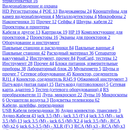
термоэтикетки
16
Видеонаблюдение и охрана
HD Регистраторы
4
POE
13
Видеокамеры
24
Кронштейны для
камер видеонаблюдения
4
Металлодетекторы
4
Микрофоны
2
Наконечники
31
Прочее
12
Сейфы
4
Шнуры, кабеля
22
Проекторы и принтеры
Кабеля и другое
13
Картридж
19
HP
19
Комплектующие для
проекторов
2
Проекторы
16
Экраны для проекторов
2
Оборудование и инструмент
Паяльные станции и расходники
84
Паяльные ванные
4
Паяльные станции
42
Расходный материал
36
Сепаратор
вакуумный
2
Инструмент, прочее
84
PostCard, тестеры
12
Инструмент
28
Прочее
44
Блоки питания, измерительные
приборы
38
Лабораторный блок
26
Мультиметр
5
Щупы и
прочее
7
Сетевое оборудование
45
Конектор, соеденитель
RJ11
4
Конектор, соеденитель RJ45
9
Обжимной инструмент
3
Патч-корд (витая пара)
15
Патч-корд (оптоволокно)
5
Сетевая
карта, адаптер
5
Тестер (сетевого оборудования)
4
RS
преобразователи
11
Лупа, микроскоп
22
Лупы
16
Микроскопы
6
Осушители воздуха
3
Подсветка телевизора
62
Кабели, шлейфы, переходники
USB Кабеля переходники
36
Аудио конвектор, трансивер
3
Аудио-Кабеля
43
jack 3.5 (M) - jack 3.5 (F)
4
jack 3.5 (M) - jack
3.5 (M)
13
jack 3.5 (M) - jack 6.5 (M) X2
4
jack 3.5 (M) - RCA
(M) x2
6
jack 6.3-3.5 (M) - XLR (F)
3
RCA (M) x3 - RCA (M) x3