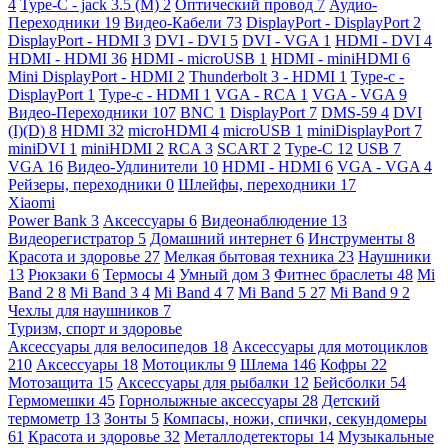
4
Type-C - jack 3.5 (M)
2
Оптический провод
7
Аудио-
Переходники
19
Видео-Кабели
73
DisplayPort - DisplayPort
2
DisplayPort - HDMI
3
DVI - DVI
5
DVI - VGA
1
HDMI - DVI
4
HDMI - HDMI
36
HDMI - microUSB
1
HDMI - miniHDMI
6
Mini DisplayPort - HDMI
2
Thunderbolt 3 - HDMI
1
Type-c -
DisplayPort
1
Type-c - HDMI
1
VGA - RCA
1
VGA - VGA
9
Видео-Переходники
107
BNC
1
DisplayPort
7
DMS-59
4
DVI
(I)(D)
8
HDMI
32
microHDMI
4
microUSB
1
miniDisplayPort
7
miniDVI
1
miniHDMI
2
RCA
3
SCART
2
Type-C
12
USB
7
VGA
16
Видео-Удлинители
10
HDMI - HDMI
6
VGA - VGA
4
Рейзеры, переходники
0
Шлейфы, переходники
17
Xiaomi
Power Bank
3
Аксессуары
6
Видеонаблюдение
13
Видеорегистратор
5
Домашний интернет
6
Инструменты
8
Красота и здоровье
27
Мелкая бытовая техника
23
Наушники
13
Рюкзаки
6
Термосы
4
Умный дом
3
Фитнес браслеты
48
Mi
Band 2
8
Mi Band 3
4
Mi Band 4
7
Mi Band 5
27
Mi Band 9
2
Чехлы для наушников
7
Туризм, спорт и здоровье
Аксессуары для велосипедов
18
Аксессуары для мотоциклов
210
Аксессуары
18
Мотоциклы
9
Шлема
146
Кофры
22
Мотозащита
15
Аксессуары для рыбалки
12
Бейсболки
54
Гермомешки
45
Горнолыжные аксессуары
28
Детский
термометр
13
Зонты
5
Компасы, ножи, спички, секундомеры
61
Красота и здоровье
32
Металлодетекторы
14
Музыкальные