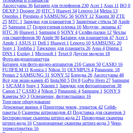
Телефоны и планшеты
Аксессуары
36
Батареи для телефонов
230
Acer
1
Asus
11
BQ
0
DEXP
3
Doogee
20
HTC
5
Huawei
34
Lenovo
14
Meizu
13
Oneplus
1
Prestigio
4
SAMSUNG
56
SONY
12
Xiaomi
30
ZTE
25
МТС
1
Зарядки для планшетов
5
Защитные стёкла
58
Apple
25
Samsung
17
Гидрогелевая пленка
16
Модули, экраны
47
HTC
36
Huawei
1
Samsung
6
SONY
4
Селфи-палки
12
Чехлы
для смартфонов
90
Apple
90
Батареи для планшетов
47
Acer
1
Apple
1
ASUS
11
Dell
1
Huawei
1
Lenovo
10
SAMSUNG
20
Sony
1
Toshiba
1
Тачскрин для планшета
26
Asus
4
Digma
1
DNS
1
Explay
1
Microsoft
1
Texet
0
Другие модели
18
Фото-видеоаппаратура
Батареи для фото-видео-аппаратов
216
Canon
50
CASIO
16
FUJIFILM
11
Konica
1
Nikon
31
OLYMPUS
4
Panasonic
18
Pentax
2
SAMSUNG
31
SONY
52
Бленды
26
Аксессуары
48
Всё для экшн-камер
45
Insta360
5
Dji
8
GoPro Hero
27
Samsung
1
SJCAM
6
Sony
1
Xiaomi
1
Зарядки для фотоаппаратов
38
Canon
17
CASIO
4
Nikon
3
Panasonic
4
Samsung
1
SONY
9
Камеры SQ
3
Освещение, фотовспышки
16
Торговое оборудование
Денежные ящики
4
Принтеры чеков, этикеток
42
Сейф-
пакеты
6
Сканеры штрихкодов
43
Подставка для сканеров
3
Беспроводные сканеры штрих-кода
21
Проводные сканеры
штрих-кода
16
Стационарные сканеры штрих-кода
3
Чеки,
термоэтикетки
16