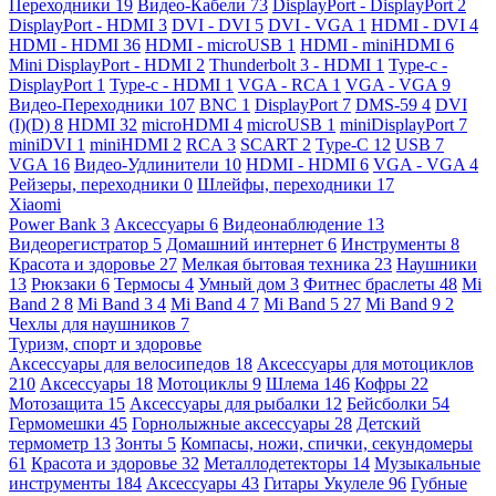
Переходники
19
Видео-Кабели
73
DisplayPort - DisplayPort
2
DisplayPort - HDMI
3
DVI - DVI
5
DVI - VGA
1
HDMI - DVI
4
HDMI - HDMI
36
HDMI - microUSB
1
HDMI - miniHDMI
6
Mini DisplayPort - HDMI
2
Thunderbolt 3 - HDMI
1
Type-c -
DisplayPort
1
Type-c - HDMI
1
VGA - RCA
1
VGA - VGA
9
Видео-Переходники
107
BNC
1
DisplayPort
7
DMS-59
4
DVI
(I)(D)
8
HDMI
32
microHDMI
4
microUSB
1
miniDisplayPort
7
miniDVI
1
miniHDMI
2
RCA
3
SCART
2
Type-C
12
USB
7
VGA
16
Видео-Удлинители
10
HDMI - HDMI
6
VGA - VGA
4
Рейзеры, переходники
0
Шлейфы, переходники
17
Xiaomi
Power Bank
3
Аксессуары
6
Видеонаблюдение
13
Видеорегистратор
5
Домашний интернет
6
Инструменты
8
Красота и здоровье
27
Мелкая бытовая техника
23
Наушники
13
Рюкзаки
6
Термосы
4
Умный дом
3
Фитнес браслеты
48
Mi
Band 2
8
Mi Band 3
4
Mi Band 4
7
Mi Band 5
27
Mi Band 9
2
Чехлы для наушников
7
Туризм, спорт и здоровье
Аксессуары для велосипедов
18
Аксессуары для мотоциклов
210
Аксессуары
18
Мотоциклы
9
Шлема
146
Кофры
22
Мотозащита
15
Аксессуары для рыбалки
12
Бейсболки
54
Гермомешки
45
Горнолыжные аксессуары
28
Детский
термометр
13
Зонты
5
Компасы, ножи, спички, секундомеры
61
Красота и здоровье
32
Металлодетекторы
14
Музыкальные
инструменты
184
Аксессуары
43
Гитары Укулеле
96
Губные