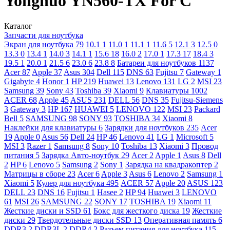
Yongnuo YN560-TX For C
Каталог
Запчасти для ноутбука
Экран для ноутбука
79
10.1
1
11.0
1
11.1
1
11.6
5
12.1
3
12.5
0
13.3
0
13.4
1
14.0
3
14.1
1
15.6
18
16.0
2
17.0
1
17.3
17
18.4
3
19.5
1
20.0
1
21.5
6
23.0
6
23.8
8
Батареи для ноутбуков
1137
Acer
87
Apple
37
Asus
304
Dell
115
DNS
63
Fujitsu
7
Gateway
1
Gigabyte
4
Honor
1
HP
219
Huawei
13
Lenovo
131
LG
2
MSI
23
Samsung
39
Sony
43
Toshiba
39
Xiaomi
9
Клавиатуры
1002
ACER
68
Apple
45
ASUS
231
DELL
56
DNS
35
Fujitsu-Siemens
3
Gateway
3
HP
167
HUAWEI
5
LENOVO
122
MSI
23
Packard
Bell
5
SAMSUNG
98
SONY
93
TOSHIBA
34
Xiaomi
8
Наклейки для клавиатуры
6
Зарядки для ноутбуков
235
Acer
19
Apple
0
Asus
56
Dell
24
HP
46
Lenovo
41
LG
1
Microsoft
5
MSI
3
Razer
1
Samsung
8
Sony
10
Toshiba
13
Xiaomi
3
Провод
питания
5
Зарядка Авто-ноутбук
29
Acer
2
Apple
1
Asus
8
Dell
2
HP
6
Lenovo
5
Samsung
2
Sony
1
Зарядка на квадракоптер
2
Матрицы в сборе
23
Acer
6
Apple
3
Asus
6
Lenovo
2
Samsung
1
Xiaomi
5
Кулер для ноутбука
495
ACER
57
Apple
20
ASUS
123
DELL
23
DNS
16
Fujitsu
1
Hasee
2
HP
94
Huawei
3
LENOVO
61
MSI
26
SAMSUNG
22
SONY
17
TOSHIBA
19
Xiaomi
11
Жесткие диски и SSD
61
Бокс для жесткого диска
19
Жесткие
диски
29
Твердотельные диски SSD
13
Оперативная память
6
DDR3
2
DDR3L
2
DDR4
2
Разъем питания для ноутбука
115