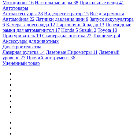
Мотоциклы
16
Настольные игры
38
Прикольные вещи
41
Автотовары
Автоаксессуары
28
Видеорегистратор
15
Всё для ремонта
Автомобиля
22
Датчики давления шин
9
Запуск аккумулятора
6
Камера заднего хода
12
Парковочный радар
13
Переходные
рамки для автомагнитол
17
Honda
5
Suzuki
2
Toyota
10
Прикуриватель
19
Сканер-диагностика
22
Толщиметр
4
Аксессуары для животных
Для строительства
Лазерная рулетка
14
Лазерные Пирометры
11
Лазерный
уровень
27
Прочий инструмент
36
Уценённый товар