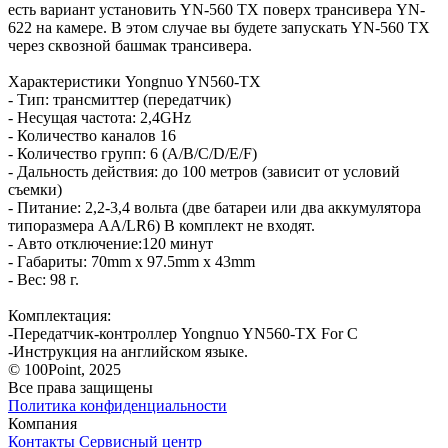
есть вариант установить YN-560 TX поверх трансивера YN-
622 на камере. В этом случае вы будете запускать YN-560 TX
через сквозной башмак трансивера.
Характеристики Yongnuo YN560-TX
- Тип: трансмиттер (передатчик)
- Несущая частота: 2,4GHz
- Количество каналов 16
- Количество групп: 6 (A/B/C/D/E/F)
- Дальность действия: до 100 метров (зависит от условий
съемки)
- Питание: 2,2-3,4 вольта (две батареи или два аккумулятора
типоразмера АА/LR6) В комплект не входят.
- Авто отключение:120 минут
- Габариты: 70mm x 97.5mm x 43mm
- Вес: 98 г.
Комплектация:
-Передатчик-контроллер Yongnuo YN560-TX For C
-Инструкция на английском языке.
© 100Point, 2025
Все права защищены
Политика конфиденциальности
Компания
Контакты
Сервисный центр