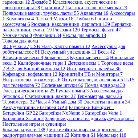
гармошки
12
Джембе
3
Классические, акустические и
электрогитары
28
Скрипки
2
Палатки, спальные мешки
29
Подводные маски, трубки, ласты
55
Аквашузы
19
Аксессуары
1
Комплекты
4
Ласты
9
Маски
16
Трубки
6
Рации и
аксессуары
6
Рюкзаки, наколенники, перчатки
139
Перчатки,
наколенники, сумки
19
Рюкзаки
120
Термосы, фляги
47
Умные часы
0
Фонарики
34
Чехлы для airpods
18
Товары для дома
3D Ручки
27
USB Flash, Карты памяти
12
Аксессуары для
робот-пылесос
61
Вакуумный упаковщик
11
Весы
42
Ювелирные весы
9
Безмены
13
Кухонные весы
14
Напольные
весы
2
Калибровочные гири
1
Детские весы
1
Торговые весы
2
Всё для Ванной комнаты
12
Интерьерная наклейка
36
Кофеварки, кофемолки
12
Кронштейн ТВ и Мониторы
7
Нитратомеры, дозиметры
6
Отпугиватели, мышеловки
5
ПДУ
для телевизора
72
Полезные штуки
66
Помпа для воды
30
Электрическая помпа
25
Ручная помпа
3
Аксессуары для
бутылок
2
Светильники, лампы
27
Термометры, часы
36
Термометры
32
Часы
4
Умный дом
30
Элементы питания
34
Аккумуляторные батареи GP
4
Батарейки Energizer
1
Батарейки GP
22
Батарейки NoName
3
Батарейки Varta
1
Батарейки Xiaomi
2
Зарядные устройства для аккумуляторов
1
Настольные игры и сувениры
Бокалы, кружки
138
Детские фотоаппараты, принтеры и
радиоуправляемые машинки
22
Копилки
61
Модельки
118