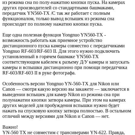
из режима сна по полу-нажатию кнопки пуска. На камерах
других производителей со стандартными башмаками,
передатчик YN560-TX /C так же работает с полным
функционалом, только вывод вспышек из режима сна
происходит по полному нажатию кнопки пуска.
Еще одна полезная функция Yongnuo YN560-TX -
возможность работать как приемное устройство
дистанционного пуска камеры совместно с передатчиками
Yongnuo RF-603/RF-603 II. Для этого нужно подключить
установленный в горячем башмаке YN560-TX
соответствующим кабелем к разъему Д/У камеры и запускать
камеры и вспышки дистанционно при помощи передатчика
RF-603/RF-603 II в руке фотографа.
Особенность версии Yongnuo YN-560-TX для Nikon или
Canon — смотря какую версию вы закажете — заключается в
выведении вспышек для камер Nikon из режима сна при
полунажатии кнопки затвора камеры. При этом на камерах
других моделей для пробуждения вспышки нужно будет
нажать на спусковую кнопку затвора полностью. В остальном
отличий между версиями для Nikon и Canon — нет.
Важно!
YN-560 TX не совместим с трансиверами YN-622. Правда,