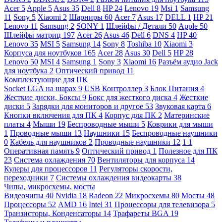
Acer
5
Apple
5
Asus
35
Dell
8
HP
24
Lenovo
19
Msi
1
Samsung
11
Sony
5
Xiaomi
2
Шарниры
60
Acer
7
Asus
17
DELL
1
HP
21
Lenovo
11
Samsung
2
SONY
1
Шлейфы / Детали
50
Apple
50
Шлейфы матриц
197
Acer
26
Asus
46
Dell
6
DNS
4
HP
40
Lenovo
35
MSI
5
Samsung
14
Sony
8
Toshiba
10
Xiaomi
3
Корпуса для ноутбуков
165
Acer
28
Asus
30
Dell
5
HP
28
Lenovo
50
MSI
4
Samsung
1
Sony
3
Xiaomi
16
Разъём аудио Jack
для ноутбука
2
Оптический привод
11
Комплектующие для ПК
Socket LGA на шарах
9
USB Контроллер
3
Блок Питания
4
Жесткие диски, Боксы
9
Бокс для жесткого диска
4
Жесткие
диски
5
Зарядки для мониторов и другое
53
Звуковая карта
6
Кнопки включения для ПК
4
Корпус для ПК
2
Материнские
платы
4
Мыши
19
Беспроводные мыши
5
Коврики для мыши
1
Проводные мыши
13
Наушники
15
Беспроводные наушники
0
Кабель для наушников
2
Проводные наушники
12
1
1
Оперативная память
9
Оптический привод
1
Полезное для ПК
23
Система охлаждения
70
Вентиляторы для корпуса
14
Кулеры для процессоров
11
Регуляторы скорости,
переходники
7
Системы охлаждения видеокарты
38
Чипы, микросхемы, мосты
Видеочипы
40
Nvidia
18
Radeon
22
Микросхемы
80
Мосты
48
Процессоры
52
AMD
16
Intel
31
Процессоры для телевизора
5
Транзисторы, Конденсаторы
14
Трафареты BGA
19