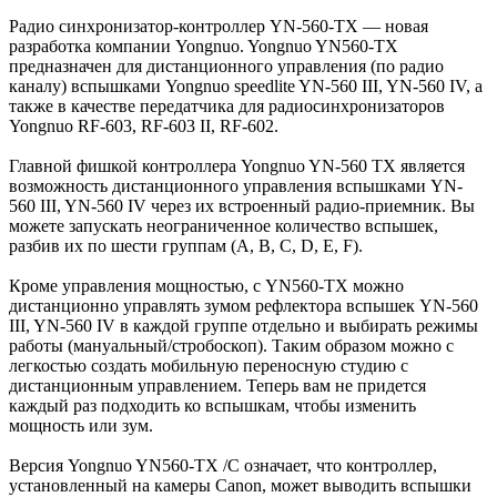
Радио синхронизатор-контроллер YN-560-TX — новая
разработка компании Yongnuo. Yongnuo YN560-TX
предназначен для дистанционного управления (по радио
каналу) вспышками Yongnuo speedlite YN-560 III, YN-560 IV, а
также в качестве передатчика для радиосинхронизаторов
Yongnuo RF-603, RF-603 II, RF-602.
Главной фишкой контроллера Yongnuo YN-560 TX является
возможность дистанционного управления вспышками YN-
560 III, YN-560 IV через их встроенный радио-приемник. Вы
можете запускать неограниченное количество вспышек,
разбив их по шести группам (A, B, C, D, E, F).
Кроме управления мощностью, с YN560-TX можно
дистанционно управлять зумом рефлектора вспышек YN-560
III, YN-560 IV в каждой группе отдельно и выбирать режимы
работы (мануальный/стробоскоп). Таким образом можно с
легкостью создать мобильную переносную студию с
дистанционным управлением. Теперь вам не придется
каждый раз подходить ко вспышкам, чтобы изменить
мощность или зум.
Версия Yongnuo YN560-TX /C означает, что контроллер,
установленный на камеры Canon, может выводить вспышки