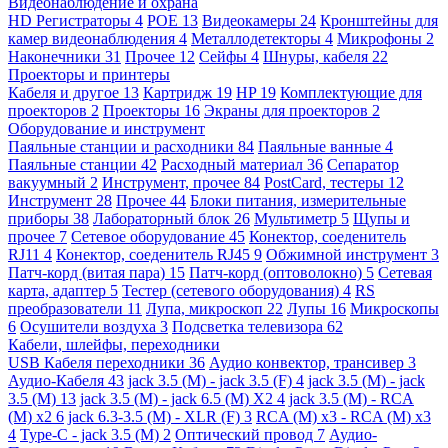
Видеонаблюдение и охрана
HD Регистраторы
4
POE
13
Видеокамеры
24
Кронштейны для
камер видеонаблюдения
4
Металлодетекторы
4
Микрофоны
2
Наконечники
31
Прочее
12
Сейфы
4
Шнуры, кабеля
22
Проекторы и принтеры
Кабеля и другое
13
Картридж
19
HP
19
Комплектующие для
проекторов
2
Проекторы
16
Экраны для проекторов
2
Оборудование и инструмент
Паяльные станции и расходники
84
Паяльные ванные
4
Паяльные станции
42
Расходный материал
36
Сепаратор
вакуумный
2
Инструмент, прочее
84
PostCard, тестеры
12
Инструмент
28
Прочее
44
Блоки питания, измерительные
приборы
38
Лабораторный блок
26
Мультиметр
5
Щупы и
прочее
7
Сетевое оборудование
45
Конектор, соеденитель
RJ11
4
Конектор, соеденитель RJ45
9
Обжимной инструмент
3
Патч-корд (витая пара)
15
Патч-корд (оптоволокно)
5
Сетевая
карта, адаптер
5
Тестер (сетевого оборудования)
4
RS
преобразователи
11
Лупа, микроскоп
22
Лупы
16
Микроскопы
6
Осушители воздуха
3
Подсветка телевизора
62
Кабели, шлейфы, переходники
USB Кабеля переходники
36
Аудио конвектор, трансивер
3
Аудио-Кабеля
43
jack 3.5 (M) - jack 3.5 (F)
4
jack 3.5 (M) - jack
3.5 (M)
13
jack 3.5 (M) - jack 6.5 (M) X2
4
jack 3.5 (M) - RCA
(M) x2
6
jack 6.3-3.5 (M) - XLR (F)
3
RCA (M) x3 - RCA (M) x3
4
Type-C - jack 3.5 (M)
2
Оптический провод
7
Аудио-