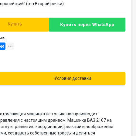
Европейский" (р-н Второй речки)
Купить
Купить через
WhatsApp
ься
Условия доставки
 потрясающая машинка не только воспроизводит
управления с настоящим драйвом. Машинка ВАЗ 2107 на
бствует развитию координации, реакций и воображения.
ми, создавать собственные трассы и делиться