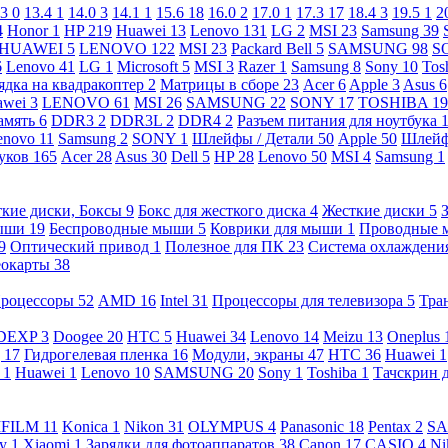
.3
0
13.4
1
14.0
3
14.1
1
15.6
18
16.0
2
17.0
1
17.3
17
18.4
3
19.5
1
2
4
Honor
1
HP
219
Huawei
13
Lenovo
131
LG
2
MSI
23
Samsung
39
HUAWEI
5
LENOVO
122
MSI
23
Packard Bell
5
SAMSUNG
98
S
6
Lenovo
41
LG
1
Microsoft
5
MSI
3
Razer
1
Samsung
8
Sony
10
Tos
ядка на квадракоптер
2
Матрицы в сборе
23
Acer
6
Apple
3
Asus
6
awei
3
LENOVO
61
MSI
26
SAMSUNG
22
SONY
17
TOSHIBA
19
амять
6
DDR3
2
DDR3L
2
DDR4
2
Разъем питания для ноутбука
enovo
11
Samsung
2
SONY
1
Шлейфы / Детали
50
Apple
50
Шлейф
буков
165
Acer
28
Asus
30
Dell
5
HP
28
Lenovo
50
MSI
4
Samsung
1
кие диски, Боксы
9
Бокс для жесткого диска
4
Жесткие диски
5
ыши
19
Беспроводные мыши
5
Коврики для мыши
1
Проводные
9
Оптический привод
1
Полезное для ПК
23
Система охлаждени
еокарты
38
роцессоры
52
AMD
16
Intel
31
Процессоры для телевизора
5
Тра
DEXP
3
Doogee
20
HTC
5
Huawei
34
Lenovo
14
Meizu
13
Oneplus
g
17
Гидрогелевая пленка
16
Модули, экраны
47
HTC
36
Huawei
1
l
1
Huawei
1
Lenovo
10
SAMSUNG
20
Sony
1
Toshiba
1
Тачскрин 
IFILM
11
Konica
1
Nikon
31
OLYMPUS
4
Panasonic
18
Pentax
2
S
ny
1
Xiaomi
1
Зарядки для фотоаппаратов
38
Canon
17
CASIO
4
Ni