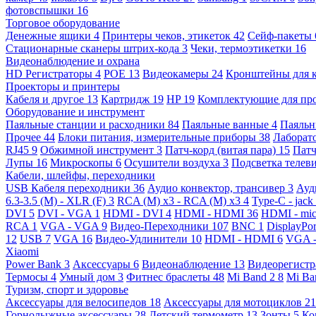
фотовспышки
16
Торговое оборудование
Денежные ящики
4
Принтеры чеков, этикеток
42
Сейф-пакеты
Стационарные сканеры штрих-кода
3
Чеки, термоэтикетки
16
Видеонаблюдение и охрана
HD Регистраторы
4
POE
13
Видеокамеры
24
Кронштейны для 
Проекторы и принтеры
Кабеля и другое
13
Картридж
19
HP
19
Комплектующие для пр
Оборудование и инструмент
Паяльные станции и расходники
84
Паяльные ванные
4
Паяльн
Прочее
44
Блоки питания, измерительные приборы
38
Лаборат
RJ45
9
Обжимной инструмент
3
Патч-корд (витая пара)
15
Патч
Лупы
16
Микроскопы
6
Осушители воздуха
3
Подсветка телев
Кабели, шлейфы, переходники
USB Кабеля переходники
36
Аудио конвектор, трансивер
3
Ауд
6.3-3.5 (M) - XLR (F)
3
RCA (M) x3 - RCA (M) x3
4
Type-C - jack
DVI
5
DVI - VGA
1
HDMI - DVI
4
HDMI - HDMI
36
HDMI - mi
RCA
1
VGA - VGA
9
Видео-Переходники
107
BNC
1
DisplayPo
12
USB
7
VGA
16
Видео-Удлинители
10
HDMI - HDMI
6
VGA 
Xiaomi
Power Bank
3
Аксессуары
6
Видеонаблюдение
13
Видеорегист
Термосы
4
Умный дом
3
Фитнес браслеты
48
Mi Band 2
8
Mi Ba
Туризм, спорт и здоровье
Аксессуары для велосипедов
18
Аксессуары для мотоциклов
21
Горнолыжные аксессуары
28
Детский термометр
13
Зонты
5
Ко