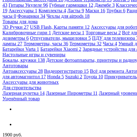
43
Гитары Укулеле
96
Губные гармошки
12
Джембе
3
Классичес
19
Аксессуары
1
Комплекты
4
Ласты
9
Маски
16
Трубки
6
Раци
часы
0
Фонарики
34
Чехлы для airpods
18
Товары для дома
3D Ручки
27
USB Flash, Карты памяти
12
Аксессуары для робо
Калибровочные гири
1
Детские весы
1
Торговые весы
2
Всё дл
дозиметры
6
Отпугиватели, мышеловки
5
ПДУ для телевизора
лампы
27
Термометры, часы
36
Термометры
32
Часы
4
Умный 
Батарейки Varta
1
Батарейки Xiaomi
2
Зарядные устройства для
Настольные игры и сувениры
Бокалы, кружки
138
Детские фотоаппараты, принтеры и ради
Автотовары
Автоаксессуары
28
Видеорегистратор
15
Всё для ремонта Авт
для автомагнитол
17
Honda
5
Suzuki
2
Toyota
10
Прикуривател
Аксессуары для животных
Для строительства
Лазерная рулетка
14
Лазерные Пирометры
11
Лазерный уровен
Уценённый товар
1900 руб.