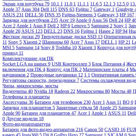
Экран для ноутбука
79
10.1
1
11.0
1
11.1
1
11.6
5
12.1
3
12.5
0
13
Apple
37
Asus
304
Dell
115
DNS
63
Fujitsu
7
Gateway
1
Gigabyte
ASUS
231
DELL
56
DNS
35
Fujitsu-Siemens
3
Gateway
3
HP
167
Зарядки для ноутбуков
235
Acer
19
Apple
0
Asus
56
Dell
24
HP
4
Acer
2
Apple
1
Asus
8
Dell
2
HP
6
Lenovo
5
Samsung
2
Sony
1
Зар
Apple
20
ASUS
123
DELL
23
DNS
16
Fujitsu
1
Hasee
2
HP
94
Hu
Жесткие диски
29
Твердотельные диски SSD
13
Оперативная п
11
Sony
5
Xiaomi
2
Шарниры
60
Acer
7
Asus
17
DELL
1
HP
21
L
MSI
5
Samsung
14
Sony
8
Toshiba
10
Xiaomi
3
Корпуса для ноут
привод
11
Комплектующие для ПК
Socket LGA на шарах
9
USB Контроллер
3
Блок Питания
4
Жест
включения для ПК
4
Корпус для ПК
2
Материнские платы
4
М
наушников
2
Проводные наушники
12
1
1
Оперативная память
Регуляторы скорости, переходники
7
Системы охлаждения вид
Чипы, микросхемы, мосты
Видеочипы
40
Nvidia
18
Radeon
22
Микросхемы
80
Мосты
48
П
Телефоны и планшеты
Аксессуары
36
Батареи для телефонов
230
Acer
1
Asus
11
BQ
0
Зарядки для планшетов
5
Защитные стёкла
58
Apple
25
Samsun
Apple
90
Батареи для планшетов
47
Acer
1
Apple
1
ASUS
11
Del
0
Другие модели
18
Фото-видеоаппаратура
Батареи для фото-видео-аппаратов
216
Canon
50
CASIO
16
FUJ
камер
45
Insta360
5
Dji
8
GoPro Hero
27
Samsung
1
SJCAM
6
So