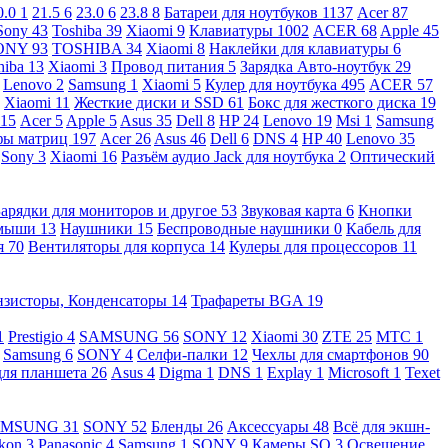
0.0
1
21.5
6
23.0
6
23.8
8
Батареи для ноутбуков
1137
Acer
87
Sony
43
Toshiba
39
Xiaomi
9
Клавиатуры
1002
ACER
68
Apple
45
ONY
93
TOSHIBA
34
Xiaomi
8
Наклейки для клавиатуры
6
hiba
13
Xiaomi
3
Провод питания
5
Зарядка Авто-ноутбук
29
Lenovo
2
Samsung
1
Xiaomi
5
Кулер для ноутбука
495
ACER
57
Xiaomi
11
Жесткие диски и SSD
61
Бокс для жесткого диска
19
115
Acer
5
Apple
5
Asus
35
Dell
8
HP
24
Lenovo
19
Msi
1
Samsung
ы матриц
197
Acer
26
Asus
46
Dell
6
DNS
4
HP
40
Lenovo
35
Sony
3
Xiaomi
16
Разъём аудио Jack для ноутбука
2
Оптический
Зарядки для мониторов и другое
53
Звуковая карта
6
Кнопки
 мыши
13
Наушники
15
Беспроводные наушники
0
Кабель для
я
70
Вентиляторы для корпуса
14
Кулеры для процессоров
11
нзисторы, Конденсаторы
14
Трафареты BGA
19
1
Prestigio
4
SAMSUNG
56
SONY
12
Xiaomi
30
ZTE
25
МТС
1
Samsung
6
SONY
4
Селфи-палки
12
Чехлы для смартфонов
90
для планшета
26
Asus
4
Digma
1
DNS
1
Explay
1
Microsoft
1
Texet
AMSUNG
31
SONY
52
Бленды
26
Аксессуары
48
Всё для экшн-
kon
3
Panasonic
4
Samsung
1
SONY
9
Камеры SQ
3
Освещение,