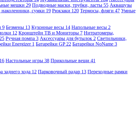
льные мешки
29
Подводные маски, трубки, ласты
55
Аквашузы
, наколенники, сумки
19
Рюкзаки
120
Термосы, фляги
47
Умные
ы
9
Безмены
13
Кухонные весы
14
Напольные весы
2
молки
12
Кронштейн ТВ и Мониторы
7
Нитратомеры,
25
Ручная помпа
3
Аксессуары для бутылок
2
Светильники,
рейки Energizer
1
Батарейки GP
22
Батарейки NoName
3
16
Настольные игры
38
Прикольные вещи
41
а заднего хода
12
Парковочный радар
13
Переходные рамки