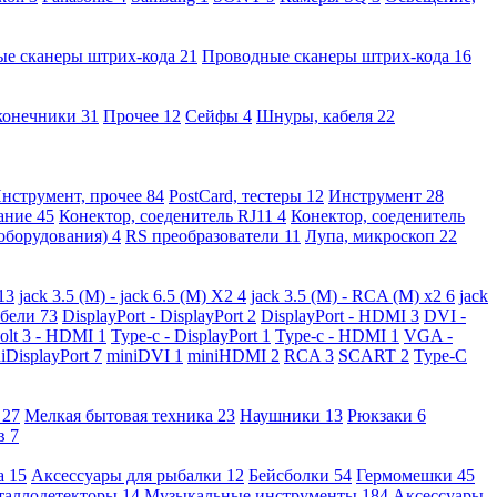
ые сканеры штрих-кода
21
Проводные сканеры штрих-кода
16
конечники
31
Прочее
12
Сейфы
4
Шнуры, кабеля
22
нструмент, прочее
84
PostCard, тестеры
12
Инструмент
28
вание
45
Конектор, соеденитель RJ11
4
Конектор, соеденитель
 оборудования)
4
RS преобразователи
11
Лупа, микроскоп
22
13
jack 3.5 (M) - jack 6.5 (M) X2
4
jack 3.5 (M) - RCA (M) x2
6
jack
абели
73
DisplayPort - DisplayPort
2
DisplayPort - HDMI
3
DVI -
olt 3 - HDMI
1
Type-c - DisplayPort
1
Type-c - HDMI
1
VGA -
iDisplayPort
7
miniDVI
1
miniHDMI
2
RCA
3
SCART
2
Type-C
е
27
Мелкая бытовая техника
23
Наушники
13
Рюкзаки
6
ов
7
а
15
Аксессуары для рыбалки
12
Бейсболки
54
Гермомешки
45
таллодетекторы
14
Музыкальные инструменты
184
Аксессуары