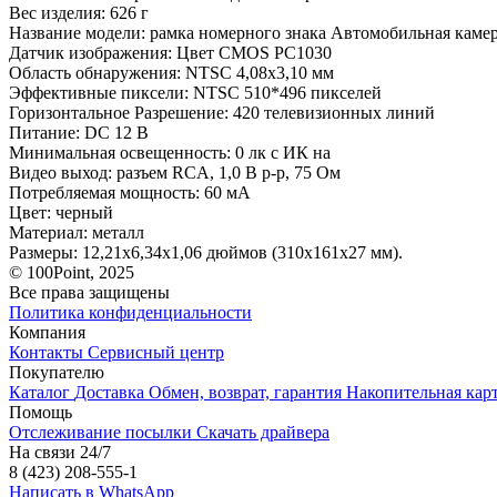
Вес изделия: 626 г
Название модели: рамка номерного знака Автомобильная камер
Датчик изображения: Цвет CMOS PC1030
Область обнаружения: NTSC 4,08x3,10 мм
Эффективные пиксели: NTSC 510*496 пикселей
Горизонтальное Разрешение: 420 телевизионных линий
Питание: DC 12 В
Минимальная освещенность: 0 лк с ИК на
Видео выход: разъем RCA, 1,0 В p-p, 75 Ом
Потребляемая мощность: 60 мА
Цвет: черный
Материал: металл
Размеры: 12,21x6,34x1,06 дюймов (310x161x27 мм).
© 100Point, 2025
Все права защищены
Политика конфиденциальности
Компания
Контакты
Сервисный центр
Покупателю
Каталог
Доставка
Обмен, возврат, гарантия
Накопительная кар
Помощь
Отслеживание посылки
Скачать драйвера
На связи 24/7
8 (423) 208-555-1
Написать в WhatsApp