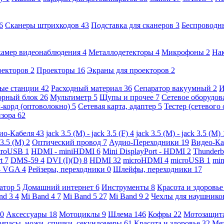
6
Сканеры штрихкодов
43
Подставка для сканеров
3
Беспроводн
камер видеонаблюдения
4
Металлодетекторы
4
Микрофоны
2
На
оекторов
2
Проекторы
16
Экраны для проекторов
2
ые станции
42
Расходный материал
36
Сепаратор вакуумный
2
И
орный блок
26
Мультиметр
5
Щупы и прочее
7
Сетевое оборудо
-корд (оптоволокно)
5
Сетевая карта, адаптер
5
Тестер (сетевого
изора
62
ио-Кабеля
43
jack 3.5 (M) - jack 3.5 (F)
4
jack 3.5 (M) - jack 3.5 (M)
 3.5 (M)
2
Оптический провод
7
Аудио-Переходники
19
Видео-К
croUSB
1
HDMI - miniHDMI
6
Mini DisplayPort - HDMI
2
Thunderb
rt
7
DMS-59
4
DVI (I)(D)
8
HDMI
32
microHDMI
4
microUSB
1
min
- VGA
4
Рейзеры, переходники
0
Шлейфы, переходники
17
ратор
5
Домашний интернет
6
Инструменты
8
Красота и здоровь
nd 3
4
Mi Band 4
7
Mi Band 5
27
Mi Band 9
2
Чехлы для наушник
0
Аксессуары
18
Мотоциклы
9
Шлема
146
Кофры
22
Мотозащит
мпасы, ножи, спички, секундомеры
61
Красота и здоровье
32
Ме