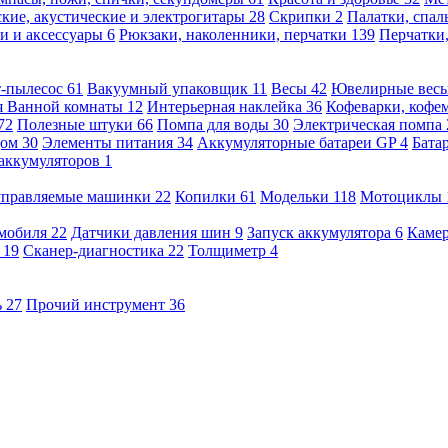
кие, акустические и электрогитары
28
Скрипки
2
Палатки, спа
и и аксессуары
6
Рюкзаки, наколенники, перчатки
139
Перчатки
т-пылесос
61
Вакуумный упаковщик
11
Весы
42
Ювелирные вес
я Ванной комнаты
12
Интерьерная наклейка
36
Кофеварки, кофе
72
Полезные штуки
66
Помпа для воды
30
Электрическая помпа
дом
30
Элементы питания
34
Аккумуляторные батареи GP
4
Бата
 аккумуляторов
1
оуправляемые машинки
22
Копилки
61
Модельки
118
Мотоциклы
омобиля
22
Датчики давления шин
9
Запуск аккумулятора
6
Камер
ь
19
Сканер-диагностика
22
Толщиметр
4
ь
27
Прочий инструмент
36