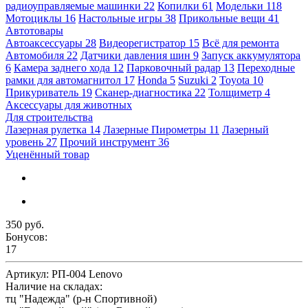
радиоуправляемые машинки
22
Копилки
61
Модельки
118
Мотоциклы
16
Настольные игры
38
Прикольные вещи
41
Автотовары
Автоаксессуары
28
Видеорегистратор
15
Всё для ремонта
Автомобиля
22
Датчики давления шин
9
Запуск аккумулятора
6
Камера заднего хода
12
Парковочный радар
13
Переходные
рамки для автомагнитол
17
Honda
5
Suzuki
2
Toyota
10
Прикуриватель
19
Сканер-диагностика
22
Толщиметр
4
Аксессуары для животных
Для строительства
Лазерная рулетка
14
Лазерные Пирометры
11
Лазерный
уровень
27
Прочий инструмент
36
Уценённый товар
350 руб.
Бонусов:
17
Артикул:
РП-004 Lenovo
Наличие на складах:
тц "Надежда" (р-н Спортивной)