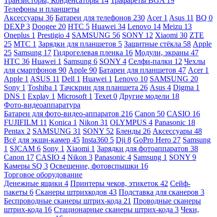
Транзисторы, Конденсаторы
14
Трафареты BGA
19
Телефоны и планшеты
Аксессуары
36
Батареи для телефонов
230
Acer
1
Asus
11
BQ
0
DEXP
3
Doogee
20
HTC
5
Huawei
34
Lenovo
14
Meizu
13
Oneplus
1
Prestigio
4
SAMSUNG
56
SONY
12
Xiaomi
30
ZTE
25
МТС
1
Зарядки для планшетов
5
Защитные стёкла
58
Apple
25
Samsung
17
Гидрогелевая пленка
16
Модули, экраны
47
HTC
36
Huawei
1
Samsung
6
SONY
4
Селфи-палки
12
Чехлы
для смартфонов
90
Apple
90
Батареи для планшетов
47
Acer
1
Apple
1
ASUS
11
Dell
1
Huawei
1
Lenovo
10
SAMSUNG
20
Sony
1
Toshiba
1
Тачскрин для планшета
26
Asus
4
Digma
1
DNS
1
Explay
1
Microsoft
1
Texet
0
Другие модели
18
Фото-видеоаппаратура
Батареи для фото-видео-аппаратов
216
Canon
50
CASIO
16
FUJIFILM
11
Konica
1
Nikon
31
OLYMPUS
4
Panasonic
18
Pentax
2
SAMSUNG
31
SONY
52
Бленды
26
Аксессуары
48
Всё для экшн-камер
45
Insta360
5
Dji
8
GoPro Hero
27
Samsung
1
SJCAM
6
Sony
1
Xiaomi
1
Зарядки для фотоаппаратов
38
Canon
17
CASIO
4
Nikon
3
Panasonic
4
Samsung
1
SONY
9
Камеры SQ
3
Освещение, фотовспышки
16
Торговое оборудование
Денежные ящики
4
Принтеры чеков, этикеток
42
Сейф-
пакеты
6
Сканеры штрихкодов
43
Подставка для сканеров
3
Беспроводные сканеры штрих-кода
21
Проводные сканеры
штрих-кода
16
Стационарные сканеры штрих-кода
3
Чеки,