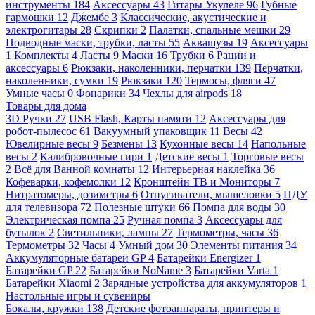
инструменты
184
Аксессуары
43
Гитары Укулеле
96
Губные
гармошки
12
Джембе
3
Классические, акустические и
электрогитары
28
Скрипки
2
Палатки, спальные мешки
29
Подводные маски, трубки, ласты
55
Аквашузы
19
Аксессуары
1
Комплекты
4
Ласты
9
Маски
16
Трубки
6
Рации и
аксессуары
6
Рюкзаки, наколенники, перчатки
139
Перчатки,
наколенники, сумки
19
Рюкзаки
120
Термосы, фляги
47
Умные часы
0
Фонарики
34
Чехлы для airpods
18
Товары для дома
3D Ручки
27
USB Flash, Карты памяти
12
Аксессуары для
робот-пылесос
61
Вакуумный упаковщик
11
Весы
42
Ювелирные весы
9
Безмены
13
Кухонные весы
14
Напольные
весы
2
Калибровочные гири
1
Детские весы
1
Торговые весы
2
Всё для Ванной комнаты
12
Интерьерная наклейка
36
Кофеварки, кофемолки
12
Кронштейн ТВ и Мониторы
7
Нитратомеры, дозиметры
6
Отпугиватели, мышеловки
5
ПДУ
для телевизора
72
Полезные штуки
66
Помпа для воды
30
Электрическая помпа
25
Ручная помпа
3
Аксессуары для
бутылок
2
Светильники, лампы
27
Термометры, часы
36
Термометры
32
Часы
4
Умный дом
30
Элементы питания
34
Аккумуляторные батареи GP
4
Батарейки Energizer
1
Батарейки GP
22
Батарейки NoName
3
Батарейки Varta
1
Батарейки Xiaomi
2
Зарядные устройства для аккумуляторов
1
Настольные игры и сувениры
Бокалы, кружки
138
Детские фотоаппараты, принтеры и