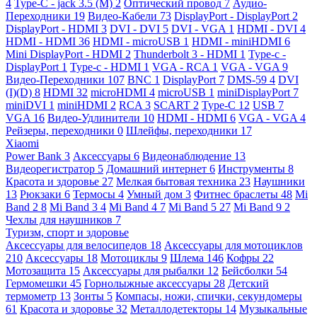
4
Type-C - jack 3.5 (M)
2
Оптический провод
7
Аудио-
Переходники
19
Видео-Кабели
73
DisplayPort - DisplayPort
2
DisplayPort - HDMI
3
DVI - DVI
5
DVI - VGA
1
HDMI - DVI
4
HDMI - HDMI
36
HDMI - microUSB
1
HDMI - miniHDMI
6
Mini DisplayPort - HDMI
2
Thunderbolt 3 - HDMI
1
Type-c -
DisplayPort
1
Type-c - HDMI
1
VGA - RCA
1
VGA - VGA
9
Видео-Переходники
107
BNC
1
DisplayPort
7
DMS-59
4
DVI
(I)(D)
8
HDMI
32
microHDMI
4
microUSB
1
miniDisplayPort
7
miniDVI
1
miniHDMI
2
RCA
3
SCART
2
Type-C
12
USB
7
VGA
16
Видео-Удлинители
10
HDMI - HDMI
6
VGA - VGA
4
Рейзеры, переходники
0
Шлейфы, переходники
17
Xiaomi
Power Bank
3
Аксессуары
6
Видеонаблюдение
13
Видеорегистратор
5
Домашний интернет
6
Инструменты
8
Красота и здоровье
27
Мелкая бытовая техника
23
Наушники
13
Рюкзаки
6
Термосы
4
Умный дом
3
Фитнес браслеты
48
Mi
Band 2
8
Mi Band 3
4
Mi Band 4
7
Mi Band 5
27
Mi Band 9
2
Чехлы для наушников
7
Туризм, спорт и здоровье
Аксессуары для велосипедов
18
Аксессуары для мотоциклов
210
Аксессуары
18
Мотоциклы
9
Шлема
146
Кофры
22
Мотозащита
15
Аксессуары для рыбалки
12
Бейсболки
54
Гермомешки
45
Горнолыжные аксессуары
28
Детский
термометр
13
Зонты
5
Компасы, ножи, спички, секундомеры
61
Красота и здоровье
32
Металлодетекторы
14
Музыкальные