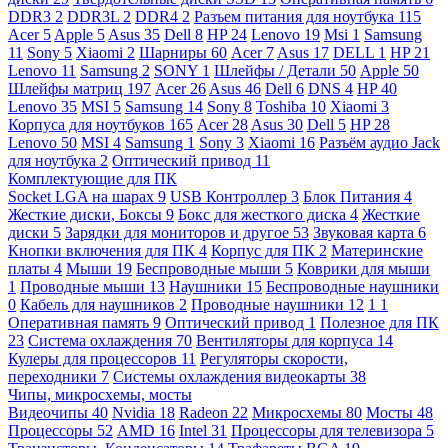
DDR3
2
DDR3L
2
DDR4
2
Разъем питания для ноутбука
115
Acer
5
Apple
5
Asus
35
Dell
8
HP
24
Lenovo
19
Msi
1
Samsung
11
Sony
5
Xiaomi
2
Шарниры
60
Acer
7
Asus
17
DELL
1
HP
21
Lenovo
11
Samsung
2
SONY
1
Шлейфы / Детали
50
Apple
50
Шлейфы матриц
197
Acer
26
Asus
46
Dell
6
DNS
4
HP
40
Lenovo
35
MSI
5
Samsung
14
Sony
8
Toshiba
10
Xiaomi
3
Корпуса для ноутбуков
165
Acer
28
Asus
30
Dell
5
HP
28
Lenovo
50
MSI
4
Samsung
1
Sony
3
Xiaomi
16
Разъём аудио Jack
для ноутбука
2
Оптический привод
11
Комплектующие для ПК
Socket LGA на шарах
9
USB Контроллер
3
Блок Питания
4
Жесткие диски, Боксы
9
Бокс для жесткого диска
4
Жесткие
диски
5
Зарядки для мониторов и другое
53
Звуковая карта
6
Кнопки включения для ПК
4
Корпус для ПК
2
Материнские
платы
4
Мыши
19
Беспроводные мыши
5
Коврики для мыши
1
Проводные мыши
13
Наушники
15
Беспроводные наушники
0
Кабель для наушников
2
Проводные наушники
12
1
1
Оперативная память
9
Оптический привод
1
Полезное для ПК
23
Система охлаждения
70
Вентиляторы для корпуса
14
Кулеры для процессоров
11
Регуляторы скорости,
переходники
7
Системы охлаждения видеокарты
38
Чипы, микросхемы, мосты
Видеочипы
40
Nvidia
18
Radeon
22
Микросхемы
80
Мосты
48
Процессоры
52
AMD
16
Intel
31
Процессоры для телевизора
5