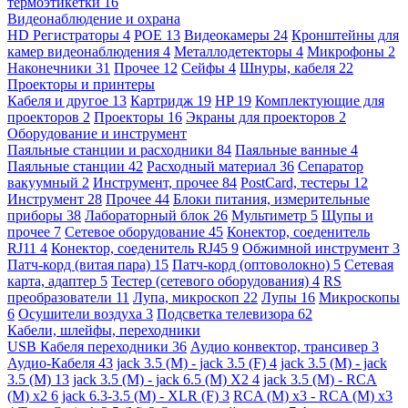
термоэтикетки
16
Видеонаблюдение и охрана
HD Регистраторы
4
POE
13
Видеокамеры
24
Кронштейны для
камер видеонаблюдения
4
Металлодетекторы
4
Микрофоны
2
Наконечники
31
Прочее
12
Сейфы
4
Шнуры, кабеля
22
Проекторы и принтеры
Кабеля и другое
13
Картридж
19
HP
19
Комплектующие для
проекторов
2
Проекторы
16
Экраны для проекторов
2
Оборудование и инструмент
Паяльные станции и расходники
84
Паяльные ванные
4
Паяльные станции
42
Расходный материал
36
Сепаратор
вакуумный
2
Инструмент, прочее
84
PostCard, тестеры
12
Инструмент
28
Прочее
44
Блоки питания, измерительные
приборы
38
Лабораторный блок
26
Мультиметр
5
Щупы и
прочее
7
Сетевое оборудование
45
Конектор, соеденитель
RJ11
4
Конектор, соеденитель RJ45
9
Обжимной инструмент
3
Патч-корд (витая пара)
15
Патч-корд (оптоволокно)
5
Сетевая
карта, адаптер
5
Тестер (сетевого оборудования)
4
RS
преобразователи
11
Лупа, микроскоп
22
Лупы
16
Микроскопы
6
Осушители воздуха
3
Подсветка телевизора
62
Кабели, шлейфы, переходники
USB Кабеля переходники
36
Аудио конвектор, трансивер
3
Аудио-Кабеля
43
jack 3.5 (M) - jack 3.5 (F)
4
jack 3.5 (M) - jack
3.5 (M)
13
jack 3.5 (M) - jack 6.5 (M) X2
4
jack 3.5 (M) - RCA
(M) x2
6
jack 6.3-3.5 (M) - XLR (F)
3
RCA (M) x3 - RCA (M) x3