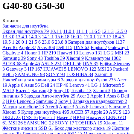
G40-80 G50-30
Каталог
Запчасти для ноутбука
Экран для ноутбука
79
10.1
1
11.0
1
11.1
1
11.6
5
12.1
3
12.5
0
13.3
0
13.4
1
14.0
3
14.1
1
15.6
18
16.0
2
17.0
1
17.3
17
18.4
3
19.5
1
20.0
1
21.5
6
23.0
6
23.8
8
Батареи для ноутбуков
1137
Acer
87
Apple
37
Asus
304
Dell
115
DNS
63
Fujitsu
7
Gateway
1
Gigabyte
4
Honor
1
HP
219
Huawei
13
Lenovo
131
LG
2
MSI
23
Samsung
39
Sony
43
Toshiba
39
Xiaomi
9
Клавиатуры
1002
ACER
68
Apple
45
ASUS
231
DELL
56
DNS
35
Fujitsu-Siemens
3
Gateway
3
HP
167
HUAWEI
5
LENOVO
122
MSI
23
Packard
Bell
5
SAMSUNG
98
SONY
93
TOSHIBA
34
Xiaomi
8
Наклейки для клавиатуры
6
Зарядки для ноутбуков
235
Acer
19
Apple
0
Asus
56
Dell
24
HP
46
Lenovo
41
LG
1
Microsoft
5
MSI
3
Razer
1
Samsung
8
Sony
10
Toshiba
13
Xiaomi
3
Провод
питания
5
Зарядка Авто-ноутбук
29
Acer
2
Apple
1
Asus
8
Dell
2
HP
6
Lenovo
5
Samsung
2
Sony
1
Зарядка на квадракоптер
2
Матрицы в сборе
23
Acer
6
Apple
3
Asus
6
Lenovo
2
Samsung
1
Xiaomi
5
Кулер для ноутбука
495
ACER
57
Apple
20
ASUS
123
DELL
23
DNS
16
Fujitsu
1
Hasee
2
HP
94
Huawei
3
LENOVO
61
MSI
26
SAMSUNG
22
SONY
17
TOSHIBA
19
Xiaomi
11
Жесткие диски и SSD
61
Бокс для жесткого диска
19
Жесткие
диски
29
Твердотельные диски SSD
13
Оперативная память
6