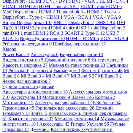
DisplayPort - HDMI
3
DVI - DVI
5
DVI - VGA
1
HDMI - DVI
4
HDMI - HDMI
36
HDMI - microUSB
1
HDMI - miniHDMI
6
Mini DisplayPort - HDMI
2
Thunderbolt 3 - HDMI
1
Type-c -
DisplayPort
1
Type-c - HDMI
1
VGA - RCA
1
VGA - VGA
9
Видео-Переходники
107
BNC
1
DisplayPort
7
DMS-59
4
DVI
(I)(D)
8
HDMI
32
microHDMI
4
microUSB
1
miniDisplayPort
7
miniDVI
1
miniHDMI
2
RCA
3
SCART
2
Type-C
12
USB
7
VGA
16
Видео-Удлинители
10
HDMI - HDMI
6
VGA - VGA
4
Рейзеры, переходники
0
Шлейфы, переходники
17
Xiaomi
Power Bank
3
Аксессуары
6
Видеонаблюдение
13
Видеорегистратор
5
Домашний интернет
6
Инструменты
8
Красота и здоровье
27
Мелкая бытовая техника
23
Наушники
13
Рюкзаки
6
Термосы
4
Умный дом
3
Фитнес браслеты
48
Mi
Band 2
8
Mi Band 3
4
Mi Band 4
7
Mi Band 5
27
Mi Band 9
2
Чехлы для наушников
7
Туризм, спорт и здоровье
Аксессуары для велосипедов
18
Аксессуары для мотоциклов
210
Аксессуары
18
Мотоциклы
9
Шлема
146
Кофры
22
Мотозащита
15
Аксессуары для рыбалки
12
Бейсболки
54
Гермомешки
45
Горнолыжные аксессуары
28
Детский
термометр
13
Зонты
5
Компасы, ножи, спички, секундомеры
61
Красота и здоровье
32
Металлодетекторы
14
Музыкальные
инструменты
184
Аксессуары
43
Гитары Укулеле
96
Губные
гармошки
12
Джембе
3
Классические, акустические и