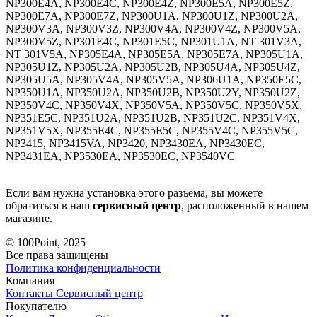
NP300E4A, NP300E4C, NP300E4Z, NP300E5A, NP300E5Z,
NP300E7A, NP300E7Z, NP300U1A, NP300U1Z, NP300U2A,
NP300V3A, NP300V3Z, NP300V4A, NP300V4Z, NP300V5A,
NP300V5Z, NP301E4C, NP301E5C, NP301U1A, NT 301V3A,
NT 301V5A, NP305E4A, NP305E5A, NP305E7A, NP305U1A,
NP305U1Z, NP305U2A, NP305U2B, NP305U4A, NP305U4Z,
NP305U5A, NP305V4A, NP305V5A, NP306U1A, NP350E5C,
NP350U1A, NP350U2A, NP350U2B, NP350U2Y, NP350U2Z,
NP350V4C, NP350V4X, NP350V5A, NP350V5C, NP350V5X,
NP351E5C, NP351U2A, NP351U2B, NP351U2C, NP351V4X,
NP351V5X, NP355E4C, NP355E5C, NP355V4C, NP355V5C,
NP3415, NP3415VA, NP3420, NP3430EA, NP3430EC,
NP3431EA, NP3530EA, NP3530EC, NP3540VC
Если вам нужна установка этого разъема, вы можете
обратиться в наш
сервисный центр
, расположенный в нашем
магазине.
© 100Point, 2025
Все права защищены
Политика конфиденциальности
Компания
Контакты
Сервисный центр
Покупателю