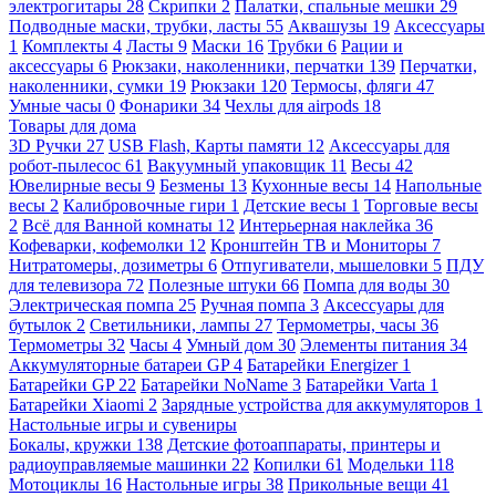
электрогитары
28
Скрипки
2
Палатки, спальные мешки
29
Подводные маски, трубки, ласты
55
Аквашузы
19
Аксессуары
1
Комплекты
4
Ласты
9
Маски
16
Трубки
6
Рации и
аксессуары
6
Рюкзаки, наколенники, перчатки
139
Перчатки,
наколенники, сумки
19
Рюкзаки
120
Термосы, фляги
47
Умные часы
0
Фонарики
34
Чехлы для airpods
18
Товары для дома
3D Ручки
27
USB Flash, Карты памяти
12
Аксессуары для
робот-пылесос
61
Вакуумный упаковщик
11
Весы
42
Ювелирные весы
9
Безмены
13
Кухонные весы
14
Напольные
весы
2
Калибровочные гири
1
Детские весы
1
Торговые весы
2
Всё для Ванной комнаты
12
Интерьерная наклейка
36
Кофеварки, кофемолки
12
Кронштейн ТВ и Мониторы
7
Нитратомеры, дозиметры
6
Отпугиватели, мышеловки
5
ПДУ
для телевизора
72
Полезные штуки
66
Помпа для воды
30
Электрическая помпа
25
Ручная помпа
3
Аксессуары для
бутылок
2
Светильники, лампы
27
Термометры, часы
36
Термометры
32
Часы
4
Умный дом
30
Элементы питания
34
Аккумуляторные батареи GP
4
Батарейки Energizer
1
Батарейки GP
22
Батарейки NoName
3
Батарейки Varta
1
Батарейки Xiaomi
2
Зарядные устройства для аккумуляторов
1
Настольные игры и сувениры
Бокалы, кружки
138
Детские фотоаппараты, принтеры и
радиоуправляемые машинки
22
Копилки
61
Модельки
118
Мотоциклы
16
Настольные игры
38
Прикольные вещи
41