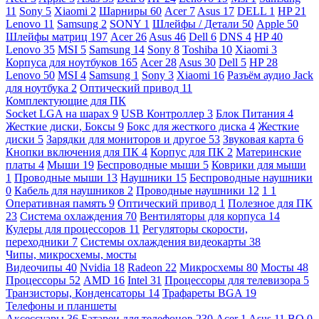
11
Sony
5
Xiaomi
2
Шарниры
60
Acer
7
Asus
17
DELL
1
HP
21
Lenovo
11
Samsung
2
SONY
1
Шлейфы / Детали
50
Apple
50
Шлейфы матриц
197
Acer
26
Asus
46
Dell
6
DNS
4
HP
40
Lenovo
35
MSI
5
Samsung
14
Sony
8
Toshiba
10
Xiaomi
3
Корпуса для ноутбуков
165
Acer
28
Asus
30
Dell
5
HP
28
Lenovo
50
MSI
4
Samsung
1
Sony
3
Xiaomi
16
Разъём аудио Jack
для ноутбука
2
Оптический привод
11
Комплектующие для ПК
Socket LGA на шарах
9
USB Контроллер
3
Блок Питания
4
Жесткие диски, Боксы
9
Бокс для жесткого диска
4
Жесткие
диски
5
Зарядки для мониторов и другое
53
Звуковая карта
6
Кнопки включения для ПК
4
Корпус для ПК
2
Материнские
платы
4
Мыши
19
Беспроводные мыши
5
Коврики для мыши
1
Проводные мыши
13
Наушники
15
Беспроводные наушники
0
Кабель для наушников
2
Проводные наушники
12
1
1
Оперативная память
9
Оптический привод
1
Полезное для ПК
23
Система охлаждения
70
Вентиляторы для корпуса
14
Кулеры для процессоров
11
Регуляторы скорости,
переходники
7
Системы охлаждения видеокарты
38
Чипы, микросхемы, мосты
Видеочипы
40
Nvidia
18
Radeon
22
Микросхемы
80
Мосты
48
Процессоры
52
AMD
16
Intel
31
Процессоры для телевизора
5
Транзисторы, Конденсаторы
14
Трафареты BGA
19
Телефоны и планшеты
Аксессуары
36
Батареи для телефонов
230
Acer
1
Asus
11
BQ
0