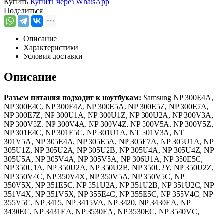
Купить
Купить через
WhatsApp
Поделиться
Описание
Характеристики
Условия доставки
Описание
Разъем питания подходит к ноутбукам:
Samsung NP 300E4A,
NP 300E4C, NP 300E4Z, NP 300E5A, NP 300E5Z, NP 300E7A,
NP 300E7Z, NP 300U1A, NP 300U1Z, NP 300U2A, NP 300V3A,
NP 300V3Z, NP 300V4A, NP 300V4Z, NP 300V5A, NP 300V5Z,
NP 301E4C, NP 301E5C, NP 301U1A, NT 301V3A, NT
301V5A, NP 305E4A, NP 305E5A, NP 305E7A, NP 305U1A, NP
305U1Z, NP 305U2A, NP 305U2B, NP 305U4A, NP 305U4Z, NP
305U5A, NP 305V4A, NP 305V5A, NP 306U1A, NP 350E5C,
NP 350U1A, NP 350U2A, NP 350U2B, NP 350U2Y, NP 350U2Z,
NP 350V4C, NP 350V4X, NP 350V5A, NP 350V5C, NP
350V5X, NP 351E5C, NP 351U2A, NP 351U2B, NP 351U2C, NP
351V4X, NP 351V5X, NP 355E4C, NP 355E5C, NP 355V4C, NP
355V5C, NP 3415, NP 3415VA, NP 3420, NP 3430EA, NP
3430EC, NP 3431EA, NP 3530EA, NP 3530EC, NP 3540VC,