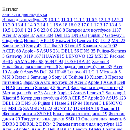
Каталог
Запчасти для ноутбука
Экран для ноутбука
79
10.1
1
11.0
1
11.1
1
11.6
5
12.1
3
12.5
0
13.3
0
13.4
1
14.0
3
14.1
1
15.6
18
16.0
2
17.0
1
17.3
17
18.4
3
19.5
1
20.0
1
21.5
6
23.0
6
23.8
8
Батареи для ноутбуков
1137
Acer
87
Apple
37
Asus
304
Dell
115
DNS
63
Fujitsu
7
Gateway
1
Gigabyte
4
Honor
1
HP
219
Huawei
13
Lenovo
131
LG
2
MSI
23
Samsung
39
Sony
43
Toshiba
39
Xiaomi
9
Клавиатуры
1002
ACER
68
Apple
45
ASUS
231
DELL
56
DNS
35
Fujitsu-Siemens
3
Gateway
3
HP
167
HUAWEI
5
LENOVO
122
MSI
23
Packard
Bell
5
SAMSUNG
98
SONY
93
TOSHIBA
34
Xiaomi
8
Наклейки для клавиатуры
6
Зарядки для ноутбуков
235
Acer
19
Apple
0
Asus
56
Dell
24
HP
46
Lenovo
41
LG
1
Microsoft
5
MSI
3
Razer
1
Samsung
8
Sony
10
Toshiba
13
Xiaomi
3
Провод
питания
5
Зарядка Авто-ноутбук
29
Acer
2
Apple
1
Asus
8
Dell
2
HP
6
Lenovo
5
Samsung
2
Sony
1
Зарядка на квадракоптер
2
Матрицы в сборе
23
Acer
6
Apple
3
Asus
6
Lenovo
2
Samsung
1
Xiaomi
5
Кулер для ноутбука
495
ACER
57
Apple
20
ASUS
123
DELL
23
DNS
16
Fujitsu
1
Hasee
2
HP
94
Huawei
3
LENOVO
61
MSI
26
SAMSUNG
22
SONY
17
TOSHIBA
19
Xiaomi
11
Жесткие диски и SSD
61
Бокс для жесткого диска
19
Жесткие
диски
29
Твердотельные диски SSD
13
Оперативная память
6
DDR3
2
DDR3L
2
DDR4
2
Разъем питания для ноутбука
115
Acer
5
Apple
5
Asus
35
Dell
8
HP
24
Lenovo
19
Msi
1
Samsung