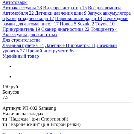
Автотовары
Автоаксессуары
28
Видеорегистратор
15
Всё для ремонта
Автомобиля
22
Датчики давления шин
9
Запуск аккумулятора
6
Камера заднего хода
12
Парковочный радар
13
Переходные
рамки для автомагнитол
17
Honda
5
Suzuki
2
Toyota
10
Прикуриватель
19
Сканер-диагностика
22
Толщиметр
4
Аксессуары для животных
Для строительства
Лазерная рулетка
14
Лазерные Пирометры
11
Лазерный
уровень
27
Прочий инструмент
36
Уценённый товар
150 руб.
Бонусов:
7.5
Артикул:
РП-002 Samsung
Наличие на складах:
тц "Надежда" (р-н Спортивной)
тц "Европейский" (р-н Второй речки)