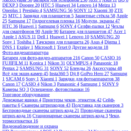
DEXP
3
Doogee
20
HTC
5
Huawei
34
Lenovo
14
Meizu
13
Oneplus
1
Prestigio
4
SAMSUNG
56
SONY
12
Xiaomi
30
ZTE
25
МТС
1
Зарядки для планшетов
5
Защитные стёкла
58
Apple
25
Samsung
17
Гидрогелевая пленка
16
Модули, экраны
47
HTC
36
Huawei
1
Samsung
6
SONY
4
Селфи-палки
12
Чехлы
для смартфонов
90
Apple
90
Батареи для планшетов
47
Acer
1
Apple
1
ASUS
11
Dell
1
Huawei
1
Lenovo
10
SAMSUNG
20
Sony
1
Toshiba
1
Тачскрин для планшета
26
Asus
4
Digma
1
DNS
1
Explay
1
Microsoft
1
Texet
0
Другие модели
18
Фото-видеоаппаратура
Батареи для фото-видео-аппаратов
216
Canon
50
CASIO
16
FUJIFILM
11
Konica
1
Nikon
31
OLYMPUS
4
Panasonic
18
Pentax
2
SAMSUNG
31
SONY
52
Бленды
26
Аксессуары
48
Всё для экшн-камер
45
Insta360
5
Dji
8
GoPro Hero
27
Samsung
1
SJCAM
6
Sony
1
Xiaomi
1
Зарядки для фотоаппаратов
38
Canon
17
CASIO
4
Nikon
3
Panasonic
4
Samsung
1
SONY
9
Камеры SQ
3
Освещение, фотовспышки
16
Торговое оборудование
Денежные ящики
4
Принтеры чеков, этикеток
42
Сейф-
пакеты
6
Сканеры штрихкодов
43
Подставка для сканеров
3
Беспроводные сканеры штрих-кода
21
Проводные сканеры
штрих-кода
16
Стационарные сканеры штрих-кода
3
Чеки,
термоэтикетки
16
Видеонаблюдение и охрана