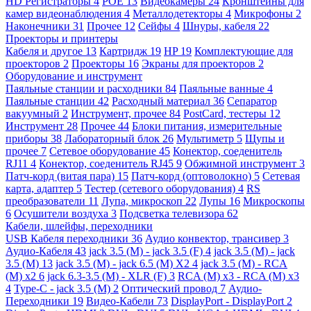
HD Регистраторы
4
POE
13
Видеокамеры
24
Кронштейны для
камер видеонаблюдения
4
Металлодетекторы
4
Микрофоны
2
Наконечники
31
Прочее
12
Сейфы
4
Шнуры, кабеля
22
Проекторы и принтеры
Кабеля и другое
13
Картридж
19
HP
19
Комплектующие для
проекторов
2
Проекторы
16
Экраны для проекторов
2
Оборудование и инструмент
Паяльные станции и расходники
84
Паяльные ванные
4
Паяльные станции
42
Расходный материал
36
Сепаратор
вакуумный
2
Инструмент, прочее
84
PostCard, тестеры
12
Инструмент
28
Прочее
44
Блоки питания, измерительные
приборы
38
Лабораторный блок
26
Мультиметр
5
Щупы и
прочее
7
Сетевое оборудование
45
Конектор, соеденитель
RJ11
4
Конектор, соеденитель RJ45
9
Обжимной инструмент
3
Патч-корд (витая пара)
15
Патч-корд (оптоволокно)
5
Сетевая
карта, адаптер
5
Тестер (сетевого оборудования)
4
RS
преобразователи
11
Лупа, микроскоп
22
Лупы
16
Микроскопы
6
Осушители воздуха
3
Подсветка телевизора
62
Кабели, шлейфы, переходники
USB Кабеля переходники
36
Аудио конвектор, трансивер
3
Аудио-Кабеля
43
jack 3.5 (M) - jack 3.5 (F)
4
jack 3.5 (M) - jack
3.5 (M)
13
jack 3.5 (M) - jack 6.5 (M) X2
4
jack 3.5 (M) - RCA
(M) x2
6
jack 6.3-3.5 (M) - XLR (F)
3
RCA (M) x3 - RCA (M) x3
4
Type-C - jack 3.5 (M)
2
Оптический провод
7
Аудио-
Переходники
19
Видео-Кабели
73
DisplayPort - DisplayPort
2