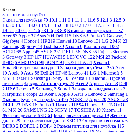
Каталог
Запчасти для ноутбука
Экран для ноутбука
79
10.1
1
11.0
1
11.1
1
11.6
5
12.1
3
12.5
0
13.3
0
13.4
1
14.0
3
14.1
1
15.6
18
16.0
2
17.0
1
17.3
17
18.4
3
19.5
1
20.0
1
21.5
6
23.0
6
23.8
8
Батареи для ноутбуков
1137
Acer
87
Apple
37
Asus
304
Dell
115
DNS
63
Fujitsu
7
Gateway
1
Gigabyte
4
Honor
1
HP
219
Huawei
13
Lenovo
131
LG
2
MSI
23
Samsung
39
Sony
43
Toshiba
39
Xiaomi
9
Клавиатуры
1002
ACER
68
Apple
45
ASUS
231
DELL
56
DNS
35
Fujitsu-Siemens
3
Gateway
3
HP
167
HUAWEI
5
LENOVO
122
MSI
23
Packard
Bell
5
SAMSUNG
98
SONY
93
TOSHIBA
34
Xiaomi
8
Наклейки для клавиатуры
6
Зарядки для ноутбуков
235
Acer
19
Apple
0
Asus
56
Dell
24
HP
46
Lenovo
41
LG
1
Microsoft
5
MSI
3
Razer
1
Samsung
8
Sony
10
Toshiba
13
Xiaomi
3
Провод
питания
5
Зарядка Авто-ноутбук
29
Acer
2
Apple
1
Asus
8
Dell
2
HP
6
Lenovo
5
Samsung
2
Sony
1
Зарядка на квадракоптер
2
Матрицы в сборе
23
Acer
6
Apple
3
Asus
6
Lenovo
2
Samsung
1
Xiaomi
5
Кулер для ноутбука
495
ACER
57
Apple
20
ASUS
123
DELL
23
DNS
16
Fujitsu
1
Hasee
2
HP
94
Huawei
3
LENOVO
61
MSI
26
SAMSUNG
22
SONY
17
TOSHIBA
19
Xiaomi
11
Жесткие диски и SSD
61
Бокс для жесткого диска
19
Жесткие
диски
29
Твердотельные диски SSD
13
Оперативная память
6
DDR3
2
DDR3L
2
DDR4
2
Разъем питания для ноутбука
115
Acer
5
Apple
5
Asus
35
Dell
8
HP
24
Lenovo
19
Msi
1
Samsung