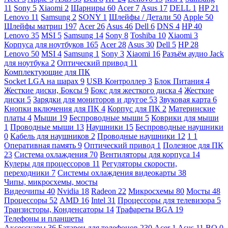
11
Sony
5
Xiaomi
2
Шарниры
60
Acer
7
Asus
17
DELL
1
HP
21
Lenovo
11
Samsung
2
SONY
1
Шлейфы / Детали
50
Apple
50
Шлейфы матриц
197
Acer
26
Asus
46
Dell
6
DNS
4
HP
40
Lenovo
35
MSI
5
Samsung
14
Sony
8
Toshiba
10
Xiaomi
3
Корпуса для ноутбуков
165
Acer
28
Asus
30
Dell
5
HP
28
Lenovo
50
MSI
4
Samsung
1
Sony
3
Xiaomi
16
Разъём аудио Jack
для ноутбука
2
Оптический привод
11
Комплектующие для ПК
Socket LGA на шарах
9
USB Контроллер
3
Блок Питания
4
Жесткие диски, Боксы
9
Бокс для жесткого диска
4
Жесткие
диски
5
Зарядки для мониторов и другое
53
Звуковая карта
6
Кнопки включения для ПК
4
Корпус для ПК
2
Материнские
платы
4
Мыши
19
Беспроводные мыши
5
Коврики для мыши
1
Проводные мыши
13
Наушники
15
Беспроводные наушники
0
Кабель для наушников
2
Проводные наушники
12
1
1
Оперативная память
9
Оптический привод
1
Полезное для ПК
23
Система охлаждения
70
Вентиляторы для корпуса
14
Кулеры для процессоров
11
Регуляторы скорости,
переходники
7
Системы охлаждения видеокарты
38
Чипы, микросхемы, мосты
Видеочипы
40
Nvidia
18
Radeon
22
Микросхемы
80
Мосты
48
Процессоры
52
AMD
16
Intel
31
Процессоры для телевизора
5
Транзисторы, Конденсаторы
14
Трафареты BGA
19
Телефоны и планшеты
Аксессуары
36
Батареи для телефонов
230
Acer
1
Asus
11
BQ
0