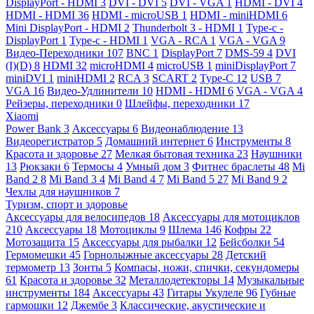
DisplayPort - HDMI
3
DVI - DVI
5
DVI - VGA
1
HDMI - DVI
4
HDMI - HDMI
36
HDMI - microUSB
1
HDMI - miniHDMI
6
Mini DisplayPort - HDMI
2
Thunderbolt 3 - HDMI
1
Type-c -
DisplayPort
1
Type-c - HDMI
1
VGA - RCA
1
VGA - VGA
9
Видео-Переходники
107
BNC
1
DisplayPort
7
DMS-59
4
DVI
(I)(D)
8
HDMI
32
microHDMI
4
microUSB
1
miniDisplayPort
7
miniDVI
1
miniHDMI
2
RCA
3
SCART
2
Type-C
12
USB
7
VGA
16
Видео-Удлинители
10
HDMI - HDMI
6
VGA - VGA
4
Рейзеры, переходники
0
Шлейфы, переходники
17
Xiaomi
Power Bank
3
Аксессуары
6
Видеонаблюдение
13
Видеорегистратор
5
Домашний интернет
6
Инструменты
8
Красота и здоровье
27
Мелкая бытовая техника
23
Наушники
13
Рюкзаки
6
Термосы
4
Умный дом
3
Фитнес браслеты
48
Mi
Band 2
8
Mi Band 3
4
Mi Band 4
7
Mi Band 5
27
Mi Band 9
2
Чехлы для наушников
7
Туризм, спорт и здоровье
Аксессуары для велосипедов
18
Аксессуары для мотоциклов
210
Аксессуары
18
Мотоциклы
9
Шлема
146
Кофры
22
Мотозащита
15
Аксессуары для рыбалки
12
Бейсболки
54
Гермомешки
45
Горнолыжные аксессуары
28
Детский
термометр
13
Зонты
5
Компасы, ножи, спички, секундомеры
61
Красота и здоровье
32
Металлодетекторы
14
Музыкальные
инструменты
184
Аксессуары
43
Гитары Укулеле
96
Губные
гармошки
12
Джембе
3
Классические, акустические и