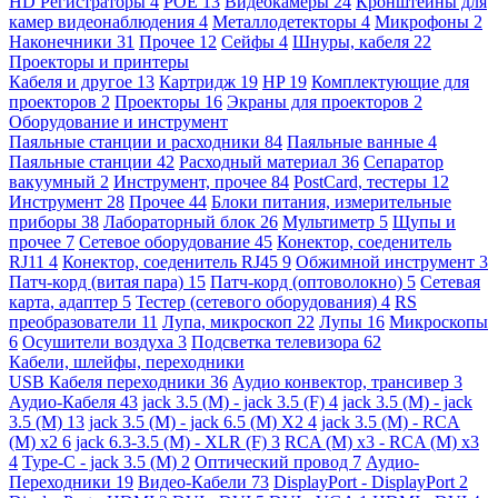
HD Регистраторы
4
POE
13
Видеокамеры
24
Кронштейны для
камер видеонаблюдения
4
Металлодетекторы
4
Микрофоны
2
Наконечники
31
Прочее
12
Сейфы
4
Шнуры, кабеля
22
Проекторы и принтеры
Кабеля и другое
13
Картридж
19
HP
19
Комплектующие для
проекторов
2
Проекторы
16
Экраны для проекторов
2
Оборудование и инструмент
Паяльные станции и расходники
84
Паяльные ванные
4
Паяльные станции
42
Расходный материал
36
Сепаратор
вакуумный
2
Инструмент, прочее
84
PostCard, тестеры
12
Инструмент
28
Прочее
44
Блоки питания, измерительные
приборы
38
Лабораторный блок
26
Мультиметр
5
Щупы и
прочее
7
Сетевое оборудование
45
Конектор, соеденитель
RJ11
4
Конектор, соеденитель RJ45
9
Обжимной инструмент
3
Патч-корд (витая пара)
15
Патч-корд (оптоволокно)
5
Сетевая
карта, адаптер
5
Тестер (сетевого оборудования)
4
RS
преобразователи
11
Лупа, микроскоп
22
Лупы
16
Микроскопы
6
Осушители воздуха
3
Подсветка телевизора
62
Кабели, шлейфы, переходники
USB Кабеля переходники
36
Аудио конвектор, трансивер
3
Аудио-Кабеля
43
jack 3.5 (M) - jack 3.5 (F)
4
jack 3.5 (M) - jack
3.5 (M)
13
jack 3.5 (M) - jack 6.5 (M) X2
4
jack 3.5 (M) - RCA
(M) x2
6
jack 6.3-3.5 (M) - XLR (F)
3
RCA (M) x3 - RCA (M) x3
4
Type-C - jack 3.5 (M)
2
Оптический провод
7
Аудио-
Переходники
19
Видео-Кабели
73
DisplayPort - DisplayPort
2