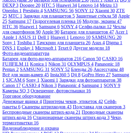
DEXP
3
Doogee
20
HTC
5
Huawei
34
Lenovo
14
Meizu
13
Oneplus
1
Prestigio
4
SAMSUNG
56
SONY
12
Xiaomi
30
ZTE
25
МТС
1
Зарядки для планшетов
5
Защитные стёкла
58
Apple
25
Samsung
17
Гидрогелевая пленка
16
Модули, экраны
47
HTC
36
Huawei
1
Samsung
6
SONY
4
Селфи-палки
12
Чехлы
для смартфонов
90
Apple
90
Батареи для планшетов
47
Acer
1
Apple
1
ASUS
11
Dell
1
Huawei
1
Lenovo
10
SAMSUNG
20
Sony
1
Toshiba
1
Тачскрин для планшета
26
Asus
4
Digma
1
DNS
1
Explay
1
Microsoft
1
Texet
0
Другие модели
18
Фото-видеоаппаратура
Батареи для фото-видео-аппаратов
216
Canon
50
CASIO
16
FUJIFILM
11
Konica
1
Nikon
31
OLYMPUS
4
Panasonic
18
Pentax
2
SAMSUNG
31
SONY
52
Бленды
26
Аксессуары
48
Всё для экшн-камер
45
Insta360
5
Dji
8
GoPro Hero
27
Samsung
1
SJCAM
6
Sony
1
Xiaomi
1
Зарядки для фотоаппаратов
38
Canon
17
CASIO
4
Nikon
3
Panasonic
4
Samsung
1
SONY
9
Камеры SQ
3
Освещение, фотовспышки
16
Торговое оборудование
Денежные ящики
4
Принтеры чеков, этикеток
42
Сейф-
пакеты
6
Сканеры штрихкодов
43
Подставка для сканеров
3
Беспроводные сканеры штрих-кода
21
Проводные сканеры
штрих-кода
16
Стационарные сканеры штрих-кода
3
Чеки,
термоэтикетки
16
Видеонаблюдение и охрана