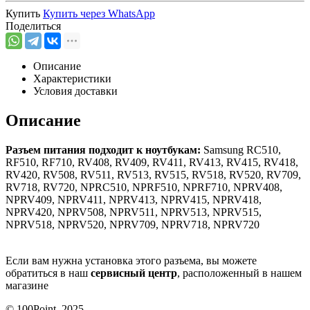
Купить
Купить через
WhatsApp
Поделиться
Описание
Характеристики
Условия доставки
Описание
Разъем питания подходит к ноутбукам:
Samsung RC510,
RF510, RF710, RV408, RV409, RV411, RV413, RV415, RV418,
RV420, RV508, RV511, RV513, RV515, RV518, RV520, RV709,
RV718, RV720, NPRC510, NPRF510, NPRF710, NPRV408,
NPRV409, NPRV411, NPRV413, NPRV415, NPRV418,
NPRV420, NPRV508, NPRV511, NPRV513, NPRV515,
NPRV518, NPRV520, NPRV709, NPRV718, NPRV720
Если вам нужна установка этого разъема, вы можете
обратиться в наш
сервисный центр
, расположенный в нашем
магазине
© 100Point, 2025