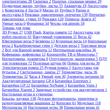
электрогитары
28
Скрипки
2
Палатки, спальные мешки
29
Подводные маски, трубки, ласты
55
Аквашузы
19
Аксессуары
1
Комплекты
4
Ласты
9
Маски
16
Трубки
6
Рации и
аксессуары
6
Рюкзаки, наколенники, перчатки
139
Перчатки,
наколенники, сумки
19
Рюкзаки
120
Термосы, фляги
47
Умные часы
0
Фонарики
34
Чехлы для airpods
18
Товары для дома
3D Ручки
27
USB Flash, Карты памяти
12
Аксессуары для
робот-пылесос
61
Вакуумный упаковщик
11
Весы
42
Ювелирные весы
9
Безмены
13
Кухонные весы
14
Напольные
весы
2
Калибровочные гири
1
Детские весы
1
Торговые весы
2
Всё для Ванной комнаты
12
Интерьерная наклейка
36
Кофеварки, кофемолки
12
Кронштейн ТВ и Мониторы
7
Нитратомеры, дозиметры
6
Отпугиватели, мышеловки
5
ПДУ
для телевизора
72
Полезные штуки
66
Помпа для воды
30
Электрическая помпа
25
Ручная помпа
3
Аксессуары для
бутылок
2
Светильники, лампы
27
Термометры, часы
36
Термометры
32
Часы
4
Умный дом
30
Элементы питания
34
Аккумуляторные батареи GP
4
Батарейки Energizer
1
Батарейки GP
22
Батарейки NoName
3
Батарейки Varta
1
Батарейки Xiaomi
2
Зарядные устройства для аккумуляторов
1
Настольные игры и сувениры
Бокалы, кружки
138
Детские фотоаппараты, принтеры и
радиоуправляемые машинки
22
Копилки
61
Модельки
118
Мотоциклы
16
Настольные игры
38
Прикольные вещи
41