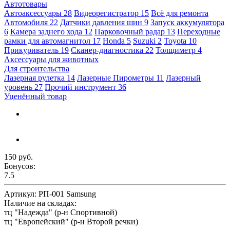
Автотовары
Автоаксессуары
28
Видеорегистратор
15
Всё для ремонта
Автомобиля
22
Датчики давления шин
9
Запуск аккумулятора
6
Камера заднего хода
12
Парковочный радар
13
Переходные
рамки для автомагнитол
17
Honda
5
Suzuki
2
Toyota
10
Прикуриватель
19
Сканер-диагностика
22
Толщиметр
4
Аксессуары для животных
Для строительства
Лазерная рулетка
14
Лазерные Пирометры
11
Лазерный
уровень
27
Прочий инструмент
36
Уценённый товар
150 руб.
Бонусов:
7.5
Артикул:
РП-001 Samsung
Наличие на складах:
тц "Надежда" (р-н Спортивной)
тц "Европейский" (р-н Второй речки)