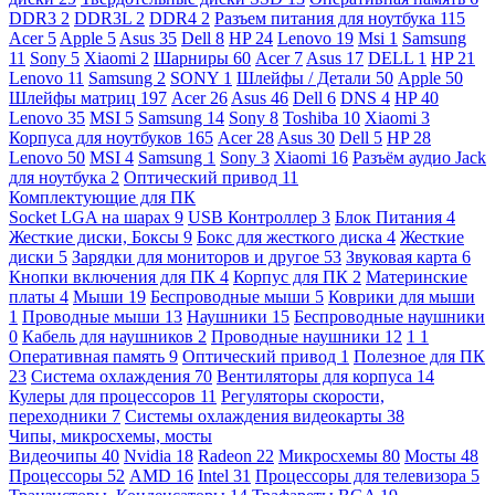
DDR3
2
DDR3L
2
DDR4
2
Разъем питания для ноутбука
115
Acer
5
Apple
5
Asus
35
Dell
8
HP
24
Lenovo
19
Msi
1
Samsung
11
Sony
5
Xiaomi
2
Шарниры
60
Acer
7
Asus
17
DELL
1
HP
21
Lenovo
11
Samsung
2
SONY
1
Шлейфы / Детали
50
Apple
50
Шлейфы матриц
197
Acer
26
Asus
46
Dell
6
DNS
4
HP
40
Lenovo
35
MSI
5
Samsung
14
Sony
8
Toshiba
10
Xiaomi
3
Корпуса для ноутбуков
165
Acer
28
Asus
30
Dell
5
HP
28
Lenovo
50
MSI
4
Samsung
1
Sony
3
Xiaomi
16
Разъём аудио Jack
для ноутбука
2
Оптический привод
11
Комплектующие для ПК
Socket LGA на шарах
9
USB Контроллер
3
Блок Питания
4
Жесткие диски, Боксы
9
Бокс для жесткого диска
4
Жесткие
диски
5
Зарядки для мониторов и другое
53
Звуковая карта
6
Кнопки включения для ПК
4
Корпус для ПК
2
Материнские
платы
4
Мыши
19
Беспроводные мыши
5
Коврики для мыши
1
Проводные мыши
13
Наушники
15
Беспроводные наушники
0
Кабель для наушников
2
Проводные наушники
12
1
1
Оперативная память
9
Оптический привод
1
Полезное для ПК
23
Система охлаждения
70
Вентиляторы для корпуса
14
Кулеры для процессоров
11
Регуляторы скорости,
переходники
7
Системы охлаждения видеокарты
38
Чипы, микросхемы, мосты
Видеочипы
40
Nvidia
18
Radeon
22
Микросхемы
80
Мосты
48
Процессоры
52
AMD
16
Intel
31
Процессоры для телевизора
5