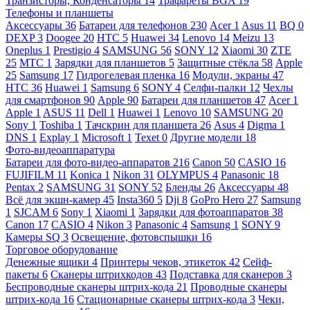
Транзисторы, Конденсаторы
14
Трафареты BGA
19
Телефоны и планшеты
Аксессуары
36
Батареи для телефонов
230
Acer
1
Asus
11
BQ
0
DEXP
3
Doogee
20
HTC
5
Huawei
34
Lenovo
14
Meizu
13
Oneplus
1
Prestigio
4
SAMSUNG
56
SONY
12
Xiaomi
30
ZTE
25
МТС
1
Зарядки для планшетов
5
Защитные стёкла
58
Apple
25
Samsung
17
Гидрогелевая пленка
16
Модули, экраны
47
HTC
36
Huawei
1
Samsung
6
SONY
4
Селфи-палки
12
Чехлы
для смартфонов
90
Apple
90
Батареи для планшетов
47
Acer
1
Apple
1
ASUS
11
Dell
1
Huawei
1
Lenovo
10
SAMSUNG
20
Sony
1
Toshiba
1
Тачскрин для планшета
26
Asus
4
Digma
1
DNS
1
Explay
1
Microsoft
1
Texet
0
Другие модели
18
Фото-видеоаппаратура
Батареи для фото-видео-аппаратов
216
Canon
50
CASIO
16
FUJIFILM
11
Konica
1
Nikon
31
OLYMPUS
4
Panasonic
18
Pentax
2
SAMSUNG
31
SONY
52
Бленды
26
Аксессуары
48
Всё для экшн-камер
45
Insta360
5
Dji
8
GoPro Hero
27
Samsung
1
SJCAM
6
Sony
1
Xiaomi
1
Зарядки для фотоаппаратов
38
Canon
17
CASIO
4
Nikon
3
Panasonic
4
Samsung
1
SONY
9
Камеры SQ
3
Освещение, фотовспышки
16
Торговое оборудование
Денежные ящики
4
Принтеры чеков, этикеток
42
Сейф-
пакеты
6
Сканеры штрихкодов
43
Подставка для сканеров
3
Беспроводные сканеры штрих-кода
21
Проводные сканеры
штрих-кода
16
Стационарные сканеры штрих-кода
3
Чеки,