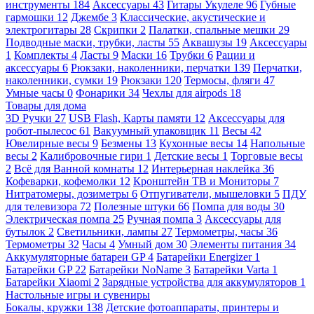
инструменты
184
Аксессуары
43
Гитары Укулеле
96
Губные
гармошки
12
Джембе
3
Классические, акустические и
электрогитары
28
Скрипки
2
Палатки, спальные мешки
29
Подводные маски, трубки, ласты
55
Аквашузы
19
Аксессуары
1
Комплекты
4
Ласты
9
Маски
16
Трубки
6
Рации и
аксессуары
6
Рюкзаки, наколенники, перчатки
139
Перчатки,
наколенники, сумки
19
Рюкзаки
120
Термосы, фляги
47
Умные часы
0
Фонарики
34
Чехлы для airpods
18
Товары для дома
3D Ручки
27
USB Flash, Карты памяти
12
Аксессуары для
робот-пылесос
61
Вакуумный упаковщик
11
Весы
42
Ювелирные весы
9
Безмены
13
Кухонные весы
14
Напольные
весы
2
Калибровочные гири
1
Детские весы
1
Торговые весы
2
Всё для Ванной комнаты
12
Интерьерная наклейка
36
Кофеварки, кофемолки
12
Кронштейн ТВ и Мониторы
7
Нитратомеры, дозиметры
6
Отпугиватели, мышеловки
5
ПДУ
для телевизора
72
Полезные штуки
66
Помпа для воды
30
Электрическая помпа
25
Ручная помпа
3
Аксессуары для
бутылок
2
Светильники, лампы
27
Термометры, часы
36
Термометры
32
Часы
4
Умный дом
30
Элементы питания
34
Аккумуляторные батареи GP
4
Батарейки Energizer
1
Батарейки GP
22
Батарейки NoName
3
Батарейки Varta
1
Батарейки Xiaomi
2
Зарядные устройства для аккумуляторов
1
Настольные игры и сувениры
Бокалы, кружки
138
Детские фотоаппараты, принтеры и