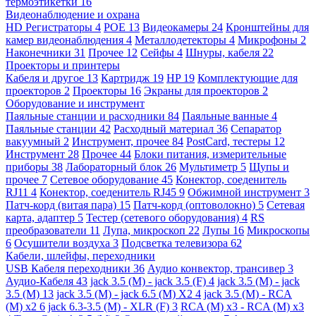
термоэтикетки
16
Видеонаблюдение и охрана
HD Регистраторы
4
POE
13
Видеокамеры
24
Кронштейны для
камер видеонаблюдения
4
Металлодетекторы
4
Микрофоны
2
Наконечники
31
Прочее
12
Сейфы
4
Шнуры, кабеля
22
Проекторы и принтеры
Кабеля и другое
13
Картридж
19
HP
19
Комплектующие для
проекторов
2
Проекторы
16
Экраны для проекторов
2
Оборудование и инструмент
Паяльные станции и расходники
84
Паяльные ванные
4
Паяльные станции
42
Расходный материал
36
Сепаратор
вакуумный
2
Инструмент, прочее
84
PostCard, тестеры
12
Инструмент
28
Прочее
44
Блоки питания, измерительные
приборы
38
Лабораторный блок
26
Мультиметр
5
Щупы и
прочее
7
Сетевое оборудование
45
Конектор, соеденитель
RJ11
4
Конектор, соеденитель RJ45
9
Обжимной инструмент
3
Патч-корд (витая пара)
15
Патч-корд (оптоволокно)
5
Сетевая
карта, адаптер
5
Тестер (сетевого оборудования)
4
RS
преобразователи
11
Лупа, микроскоп
22
Лупы
16
Микроскопы
6
Осушители воздуха
3
Подсветка телевизора
62
Кабели, шлейфы, переходники
USB Кабеля переходники
36
Аудио конвектор, трансивер
3
Аудио-Кабеля
43
jack 3.5 (M) - jack 3.5 (F)
4
jack 3.5 (M) - jack
3.5 (M)
13
jack 3.5 (M) - jack 6.5 (M) X2
4
jack 3.5 (M) - RCA
(M) x2
6
jack 6.3-3.5 (M) - XLR (F)
3
RCA (M) x3 - RCA (M) x3