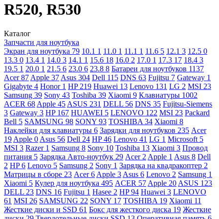
R520, R530
Каталог
Запчасти для ноутбука
Экран для ноутбука
79
10.1
1
11.0
1
11.1
1
11.6
5
12.1
3
12.5
0
13.3
0
13.4
1
14.0
3
14.1
1
15.6
18
16.0
2
17.0
1
17.3
17
18.4
3
19.5
1
20.0
1
21.5
6
23.0
6
23.8
8
Батареи для ноутбуков
1137
Acer
87
Apple
37
Asus
304
Dell
115
DNS
63
Fujitsu
7
Gateway
1
Gigabyte
4
Honor
1
HP
219
Huawei
13
Lenovo
131
LG
2
MSI
23
Samsung
39
Sony
43
Toshiba
39
Xiaomi
9
Клавиатуры
1002
ACER
68
Apple
45
ASUS
231
DELL
56
DNS
35
Fujitsu-Siemens
3
Gateway
3
HP
167
HUAWEI
5
LENOVO
122
MSI
23
Packard
Bell
5
SAMSUNG
98
SONY
93
TOSHIBA
34
Xiaomi
8
Наклейки для клавиатуры
6
Зарядки для ноутбуков
235
Acer
19
Apple
0
Asus
56
Dell
24
HP
46
Lenovo
41
LG
1
Microsoft
5
MSI
3
Razer
1
Samsung
8
Sony
10
Toshiba
13
Xiaomi
3
Провод
питания
5
Зарядка Авто-ноутбук
29
Acer
2
Apple
1
Asus
8
Dell
2
HP
6
Lenovo
5
Samsung
2
Sony
1
Зарядка на квадракоптер
2
Матрицы в сборе
23
Acer
6
Apple
3
Asus
6
Lenovo
2
Samsung
1
Xiaomi
5
Кулер для ноутбука
495
ACER
57
Apple
20
ASUS
123
DELL
23
DNS
16
Fujitsu
1
Hasee
2
HP
94
Huawei
3
LENOVO
61
MSI
26
SAMSUNG
22
SONY
17
TOSHIBA
19
Xiaomi
11
Жесткие диски и SSD
61
Бокс для жесткого диска
19
Жесткие
диски
29
Твердотельные диски SSD
13
Оперативная память
6