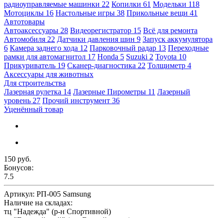
радиоуправляемые машинки
22
Копилки
61
Модельки
118
Мотоциклы
16
Настольные игры
38
Прикольные вещи
41
Автотовары
Автоаксессуары
28
Видеорегистратор
15
Всё для ремонта
Автомобиля
22
Датчики давления шин
9
Запуск аккумулятора
6
Камера заднего хода
12
Парковочный радар
13
Переходные
рамки для автомагнитол
17
Honda
5
Suzuki
2
Toyota
10
Прикуриватель
19
Сканер-диагностика
22
Толщиметр
4
Аксессуары для животных
Для строительства
Лазерная рулетка
14
Лазерные Пирометры
11
Лазерный
уровень
27
Прочий инструмент
36
Уценённый товар
150 руб.
Бонусов:
7.5
Артикул:
РП-005 Samsung
Наличие на складах:
тц "Надежда" (р-н Спортивной)