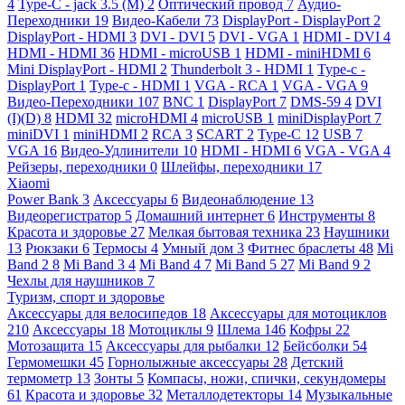
4
Type-C - jack 3.5 (M)
2
Оптический провод
7
Аудио-
Переходники
19
Видео-Кабели
73
DisplayPort - DisplayPort
2
DisplayPort - HDMI
3
DVI - DVI
5
DVI - VGA
1
HDMI - DVI
4
HDMI - HDMI
36
HDMI - microUSB
1
HDMI - miniHDMI
6
Mini DisplayPort - HDMI
2
Thunderbolt 3 - HDMI
1
Type-c -
DisplayPort
1
Type-c - HDMI
1
VGA - RCA
1
VGA - VGA
9
Видео-Переходники
107
BNC
1
DisplayPort
7
DMS-59
4
DVI
(I)(D)
8
HDMI
32
microHDMI
4
microUSB
1
miniDisplayPort
7
miniDVI
1
miniHDMI
2
RCA
3
SCART
2
Type-C
12
USB
7
VGA
16
Видео-Удлинители
10
HDMI - HDMI
6
VGA - VGA
4
Рейзеры, переходники
0
Шлейфы, переходники
17
Xiaomi
Power Bank
3
Аксессуары
6
Видеонаблюдение
13
Видеорегистратор
5
Домашний интернет
6
Инструменты
8
Красота и здоровье
27
Мелкая бытовая техника
23
Наушники
13
Рюкзаки
6
Термосы
4
Умный дом
3
Фитнес браслеты
48
Mi
Band 2
8
Mi Band 3
4
Mi Band 4
7
Mi Band 5
27
Mi Band 9
2
Чехлы для наушников
7
Туризм, спорт и здоровье
Аксессуары для велосипедов
18
Аксессуары для мотоциклов
210
Аксессуары
18
Мотоциклы
9
Шлема
146
Кофры
22
Мотозащита
15
Аксессуары для рыбалки
12
Бейсболки
54
Гермомешки
45
Горнолыжные аксессуары
28
Детский
термометр
13
Зонты
5
Компасы, ножи, спички, секундомеры
61
Красота и здоровье
32
Металлодетекторы
14
Музыкальные