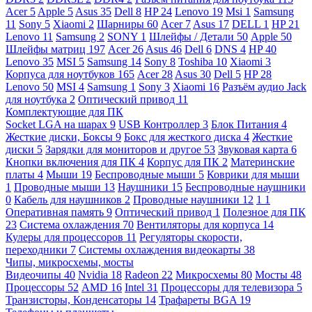
Acer
5
Apple
5
Asus
35
Dell
8
HP
24
Lenovo
19
Msi
1
Samsung
11
Sony
5
Xiaomi
2
Шарниры
60
Acer
7
Asus
17
DELL
1
HP
21
Lenovo
11
Samsung
2
SONY
1
Шлейфы / Детали
50
Apple
50
Шлейфы матриц
197
Acer
26
Asus
46
Dell
6
DNS
4
HP
40
Lenovo
35
MSI
5
Samsung
14
Sony
8
Toshiba
10
Xiaomi
3
Корпуса для ноутбуков
165
Acer
28
Asus
30
Dell
5
HP
28
Lenovo
50
MSI
4
Samsung
1
Sony
3
Xiaomi
16
Разъём аудио Jack
для ноутбука
2
Оптический привод
11
Комплектующие для ПК
Socket LGA на шарах
9
USB Контроллер
3
Блок Питания
4
Жесткие диски, Боксы
9
Бокс для жесткого диска
4
Жесткие
диски
5
Зарядки для мониторов и другое
53
Звуковая карта
6
Кнопки включения для ПК
4
Корпус для ПК
2
Материнские
платы
4
Мыши
19
Беспроводные мыши
5
Коврики для мыши
1
Проводные мыши
13
Наушники
15
Беспроводные наушники
0
Кабель для наушников
2
Проводные наушники
12
1
1
Оперативная память
9
Оптический привод
1
Полезное для ПК
23
Система охлаждения
70
Вентиляторы для корпуса
14
Кулеры для процессоров
11
Регуляторы скорости,
переходники
7
Системы охлаждения видеокарты
38
Чипы, микросхемы, мосты
Видеочипы
40
Nvidia
18
Radeon
22
Микросхемы
80
Мосты
48
Процессоры
52
AMD
16
Intel
31
Процессоры для телевизора
5
Транзисторы, Конденсаторы
14
Трафареты BGA
19