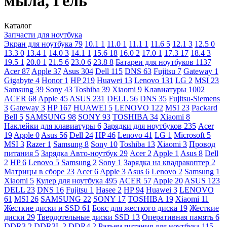
мыла, Гель
Каталог
Запчасти для ноутбука
Экран для ноутбука
79
10.1
1
11.0
1
11.1
1
11.6
5
12.1
3
12.5
0
13.3
0
13.4
1
14.0
3
14.1
1
15.6
18
16.0
2
17.0
1
17.3
17
18.4
3
19.5
1
20.0
1
21.5
6
23.0
6
23.8
8
Батареи для ноутбуков
1137
Acer
87
Apple
37
Asus
304
Dell
115
DNS
63
Fujitsu
7
Gateway
1
Gigabyte
4
Honor
1
HP
219
Huawei
13
Lenovo
131
LG
2
MSI
23
Samsung
39
Sony
43
Toshiba
39
Xiaomi
9
Клавиатуры
1002
ACER
68
Apple
45
ASUS
231
DELL
56
DNS
35
Fujitsu-Siemens
3
Gateway
3
HP
167
HUAWEI
5
LENOVO
122
MSI
23
Packard
Bell
5
SAMSUNG
98
SONY
93
TOSHIBA
34
Xiaomi
8
Наклейки для клавиатуры
6
Зарядки для ноутбуков
235
Acer
19
Apple
0
Asus
56
Dell
24
HP
46
Lenovo
41
LG
1
Microsoft
5
MSI
3
Razer
1
Samsung
8
Sony
10
Toshiba
13
Xiaomi
3
Провод
питания
5
Зарядка Авто-ноутбук
29
Acer
2
Apple
1
Asus
8
Dell
2
HP
6
Lenovo
5
Samsung
2
Sony
1
Зарядка на квадракоптер
2
Матрицы в сборе
23
Acer
6
Apple
3
Asus
6
Lenovo
2
Samsung
1
Xiaomi
5
Кулер для ноутбука
495
ACER
57
Apple
20
ASUS
123
DELL
23
DNS
16
Fujitsu
1
Hasee
2
HP
94
Huawei
3
LENOVO
61
MSI
26
SAMSUNG
22
SONY
17
TOSHIBA
19
Xiaomi
11
Жесткие диски и SSD
61
Бокс для жесткого диска
19
Жесткие
диски
29
Твердотельные диски SSD
13
Оперативная память
6
DDR3
2
DDR3L
2
DDR4
2
Разъем питания для ноутбука
115