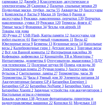
гармошки
12
Джембе
3
Классические, акустические и
электрогитары
28
Скрипки
2
Палатки, спальные мешки
29
Подводные маски, трубки, ласты
55
Аквашузы
19
Аксессуары
1
Комплекты
4
Ласты
9
Маски
16
Трубки
6
Рации и
аксессуары
6
Рюкзаки, наколенники, перчатки
139
Перчатки,
наколенники, сумки
19
Рюкзаки
120
Термосы, фляги
47
Умные часы
0
Фонарики
34
Чехлы для airpods
18
Товары для дома
3D Ручки
27
USB Flash, Карты памяти
12
Аксессуары для
робот-пылесос
61
Вакуумный упаковщик
11
Весы
42
Ювелирные весы
9
Безмены
13
Кухонные весы
14
Напольные
весы
2
Калибровочные гири
1
Детские весы
1
Торговые весы
2
Всё для Ванной комнаты
12
Интерьерная наклейка
36
Кофеварки, кофемолки
12
Кронштейн ТВ и Мониторы
7
Нитратомеры, дозиметры
6
Отпугиватели, мышеловки
5
ПДУ
для телевизора
72
Полезные штуки
66
Помпа для воды
30
Электрическая помпа
25
Ручная помпа
3
Аксессуары для
бутылок
2
Светильники, лампы
27
Термометры, часы
36
Термометры
32
Часы
4
Умный дом
30
Элементы питания
34
Аккумуляторные батареи GP
4
Батарейки Energizer
1
Батарейки GP
22
Батарейки NoName
3
Батарейки Varta
1
Батарейки Xiaomi
2
Зарядные устройства для аккумуляторов
1
Настольные игры и сувениры
Бокалы, кружки
138
Детские фотоаппараты, принтеры и
радиоуправляемые машинки
22
Копилки
61
Модельки
118