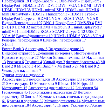
Переходники
19
Видео-Кабели
73
DisplayPort - DisplayPort
2
DisplayPort - HDMI
3
DVI - DVI
5
DVI - VGA
1
HDMI - DVI
4
HDMI - HDMI
36
HDMI - microUSB
1
HDMI - miniHDMI
6
Mini DisplayPort - HDMI
2
Thunderbolt 3 - HDMI
1
Type-c -
DisplayPort
1
Type-c - HDMI
1
VGA - RCA
1
VGA - VGA
9
Видео-Переходники
107
BNC
1
DisplayPort
7
DMS-59
4
DVI
(I)(D)
8
HDMI
32
microHDMI
4
microUSB
1
miniDisplayPort
7
miniDVI
1
miniHDMI
2
RCA
3
SCART
2
Type-C
12
USB
7
VGA
16
Видео-Удлинители
10
HDMI - HDMI
6
VGA - VGA
4
Рейзеры, переходники
0
Шлейфы, переходники
17
Xiaomi
Power Bank
3
Аксессуары
6
Видеонаблюдение
13
Видеорегистратор
5
Домашний интернет
6
Инструменты
8
Красота и здоровье
27
Мелкая бытовая техника
23
Наушники
13
Рюкзаки
6
Термосы
4
Умный дом
3
Фитнес браслеты
48
Mi
Band 2
8
Mi Band 3
4
Mi Band 4
7
Mi Band 5
27
Mi Band 9
2
Чехлы для наушников
7
Туризм, спорт и здоровье
Аксессуары для велосипедов
18
Аксессуары для мотоциклов
210
Аксессуары
18
Мотоциклы
9
Шлема
146
Кофры
22
Мотозащита
15
Аксессуары для рыбалки
12
Бейсболки
54
Гермомешки
45
Горнолыжные аксессуары
28
Детский
термометр
13
Зонты
5
Компасы, ножи, спички, секундомеры
61
Красота и здоровье
32
Металлодетекторы
14
Музыкальные
инструменты
184
Аксессуары
43
Гитары Укулеле
96
Губные