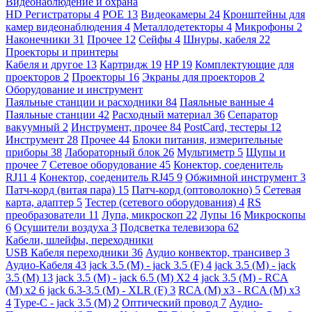
Видеонаблюдение и охрана
HD Регистраторы
4
POE
13
Видеокамеры
24
Кронштейны для
камер видеонаблюдения
4
Металлодетекторы
4
Микрофоны
2
Наконечники
31
Прочее
12
Сейфы
4
Шнуры, кабеля
22
Проекторы и принтеры
Кабеля и другое
13
Картридж
19
HP
19
Комплектующие для
проекторов
2
Проекторы
16
Экраны для проекторов
2
Оборудование и инструмент
Паяльные станции и расходники
84
Паяльные ванные
4
Паяльные станции
42
Расходный материал
36
Сепаратор
вакуумный
2
Инструмент, прочее
84
PostCard, тестеры
12
Инструмент
28
Прочее
44
Блоки питания, измерительные
приборы
38
Лабораторный блок
26
Мультиметр
5
Щупы и
прочее
7
Сетевое оборудование
45
Конектор, соеденитель
RJ11
4
Конектор, соеденитель RJ45
9
Обжимной инструмент
3
Патч-корд (витая пара)
15
Патч-корд (оптоволокно)
5
Сетевая
карта, адаптер
5
Тестер (сетевого оборудования)
4
RS
преобразователи
11
Лупа, микроскоп
22
Лупы
16
Микроскопы
6
Осушители воздуха
3
Подсветка телевизора
62
Кабели, шлейфы, переходники
USB Кабеля переходники
36
Аудио конвектор, трансивер
3
Аудио-Кабеля
43
jack 3.5 (M) - jack 3.5 (F)
4
jack 3.5 (M) - jack
3.5 (M)
13
jack 3.5 (M) - jack 6.5 (M) X2
4
jack 3.5 (M) - RCA
(M) x2
6
jack 6.3-3.5 (M) - XLR (F)
3
RCA (M) x3 - RCA (M) x3
4
Type-C - jack 3.5 (M)
2
Оптический провод
7
Аудио-