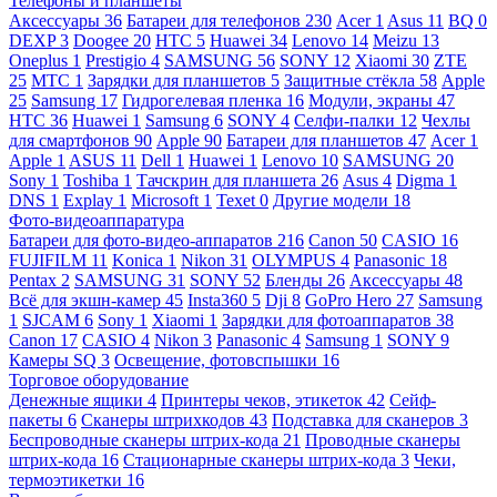
Телефоны и планшеты
Аксессуары
36
Батареи для телефонов
230
Acer
1
Asus
11
BQ
0
DEXP
3
Doogee
20
HTC
5
Huawei
34
Lenovo
14
Meizu
13
Oneplus
1
Prestigio
4
SAMSUNG
56
SONY
12
Xiaomi
30
ZTE
25
МТС
1
Зарядки для планшетов
5
Защитные стёкла
58
Apple
25
Samsung
17
Гидрогелевая пленка
16
Модули, экраны
47
HTC
36
Huawei
1
Samsung
6
SONY
4
Селфи-палки
12
Чехлы
для смартфонов
90
Apple
90
Батареи для планшетов
47
Acer
1
Apple
1
ASUS
11
Dell
1
Huawei
1
Lenovo
10
SAMSUNG
20
Sony
1
Toshiba
1
Тачскрин для планшета
26
Asus
4
Digma
1
DNS
1
Explay
1
Microsoft
1
Texet
0
Другие модели
18
Фото-видеоаппаратура
Батареи для фото-видео-аппаратов
216
Canon
50
CASIO
16
FUJIFILM
11
Konica
1
Nikon
31
OLYMPUS
4
Panasonic
18
Pentax
2
SAMSUNG
31
SONY
52
Бленды
26
Аксессуары
48
Всё для экшн-камер
45
Insta360
5
Dji
8
GoPro Hero
27
Samsung
1
SJCAM
6
Sony
1
Xiaomi
1
Зарядки для фотоаппаратов
38
Canon
17
CASIO
4
Nikon
3
Panasonic
4
Samsung
1
SONY
9
Камеры SQ
3
Освещение, фотовспышки
16
Торговое оборудование
Денежные ящики
4
Принтеры чеков, этикеток
42
Сейф-
пакеты
6
Сканеры штрихкодов
43
Подставка для сканеров
3
Беспроводные сканеры штрих-кода
21
Проводные сканеры
штрих-кода
16
Стационарные сканеры штрих-кода
3
Чеки,
термоэтикетки
16