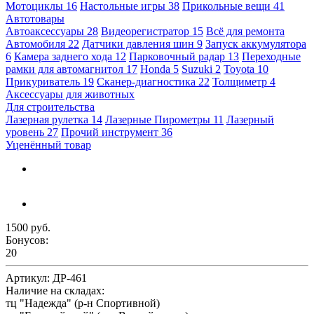
Мотоциклы
16
Настольные игры
38
Прикольные вещи
41
Автотовары
Автоаксессуары
28
Видеорегистратор
15
Всё для ремонта
Автомобиля
22
Датчики давления шин
9
Запуск аккумулятора
6
Камера заднего хода
12
Парковочный радар
13
Переходные
рамки для автомагнитол
17
Honda
5
Suzuki
2
Toyota
10
Прикуриватель
19
Сканер-диагностика
22
Толщиметр
4
Аксессуары для животных
Для строительства
Лазерная рулетка
14
Лазерные Пирометры
11
Лазерный
уровень
27
Прочий инструмент
36
Уценённый товар
1500 руб.
Бонусов:
20
Артикул:
ДР-461
Наличие на складах:
тц "Надежда" (р-н Спортивной)