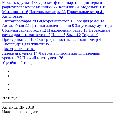
Бокалы, кружки
138
Детские фотоаппараты, принтеры и
радиоуправляемые машинки
22
Копилки
61
Модельки
118
Мотоциклы
16
Настольные игры
38
Прикольные вещи
41
Автотовары
Автоаксессуары
28
Видеорегистратор
15
Всё для ремонта
Автомобиля
22
Датчики давления шин
9
Запуск аккумулятора
6
Камера заднего хода
12
Парковочный радар
13
Переходные
рамки для автомагнитол
17
Honda
5
Suzuki
2
Toyota
10
Прикуриватель
19
Сканер-диагностика
22
Толщиметр
4
Аксессуары для животных
Для строительства
Лазерная рулетка
14
Лазерные Пирометры
11
Лазерный
уровень
27
Прочий инструмент
36
Уценённый товар
2650 руб.
Артикул:
ДР-2018
Наличие на складах: