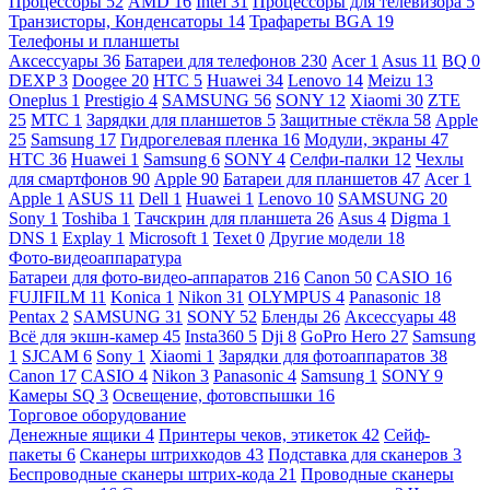
Процессоры
52
AMD
16
Intel
31
Процессоры для телевизора
5
Транзисторы, Конденсаторы
14
Трафареты BGA
19
Телефоны и планшеты
Аксессуары
36
Батареи для телефонов
230
Acer
1
Asus
11
BQ
0
DEXP
3
Doogee
20
HTC
5
Huawei
34
Lenovo
14
Meizu
13
Oneplus
1
Prestigio
4
SAMSUNG
56
SONY
12
Xiaomi
30
ZTE
25
МТС
1
Зарядки для планшетов
5
Защитные стёкла
58
Apple
25
Samsung
17
Гидрогелевая пленка
16
Модули, экраны
47
HTC
36
Huawei
1
Samsung
6
SONY
4
Селфи-палки
12
Чехлы
для смартфонов
90
Apple
90
Батареи для планшетов
47
Acer
1
Apple
1
ASUS
11
Dell
1
Huawei
1
Lenovo
10
SAMSUNG
20
Sony
1
Toshiba
1
Тачскрин для планшета
26
Asus
4
Digma
1
DNS
1
Explay
1
Microsoft
1
Texet
0
Другие модели
18
Фото-видеоаппаратура
Батареи для фото-видео-аппаратов
216
Canon
50
CASIO
16
FUJIFILM
11
Konica
1
Nikon
31
OLYMPUS
4
Panasonic
18
Pentax
2
SAMSUNG
31
SONY
52
Бленды
26
Аксессуары
48
Всё для экшн-камер
45
Insta360
5
Dji
8
GoPro Hero
27
Samsung
1
SJCAM
6
Sony
1
Xiaomi
1
Зарядки для фотоаппаратов
38
Canon
17
CASIO
4
Nikon
3
Panasonic
4
Samsung
1
SONY
9
Камеры SQ
3
Освещение, фотовспышки
16
Торговое оборудование
Денежные ящики
4
Принтеры чеков, этикеток
42
Сейф-
пакеты
6
Сканеры штрихкодов
43
Подставка для сканеров
3
Беспроводные сканеры штрих-кода
21
Проводные сканеры