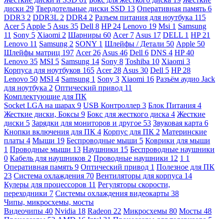
диски
29
Твердотельные диски SSD
13
Оперативная память
6
DDR3
2
DDR3L
2
DDR4
2
Разъем питания для ноутбука
115
Acer
5
Apple
5
Asus
35
Dell
8
HP
24
Lenovo
19
Msi
1
Samsung
11
Sony
5
Xiaomi
2
Шарниры
60
Acer
7
Asus
17
DELL
1
HP
21
Lenovo
11
Samsung
2
SONY
1
Шлейфы / Детали
50
Apple
50
Шлейфы матриц
197
Acer
26
Asus
46
Dell
6
DNS
4
HP
40
Lenovo
35
MSI
5
Samsung
14
Sony
8
Toshiba
10
Xiaomi
3
Корпуса для ноутбуков
165
Acer
28
Asus
30
Dell
5
HP
28
Lenovo
50
MSI
4
Samsung
1
Sony
3
Xiaomi
16
Разъём аудио Jack
для ноутбука
2
Оптический привод
11
Комплектующие для ПК
Socket LGA на шарах
9
USB Контроллер
3
Блок Питания
4
Жесткие диски, Боксы
9
Бокс для жесткого диска
4
Жесткие
диски
5
Зарядки для мониторов и другое
53
Звуковая карта
6
Кнопки включения для ПК
4
Корпус для ПК
2
Материнские
платы
4
Мыши
19
Беспроводные мыши
5
Коврики для мыши
1
Проводные мыши
13
Наушники
15
Беспроводные наушники
0
Кабель для наушников
2
Проводные наушники
12
1
1
Оперативная память
9
Оптический привод
1
Полезное для ПК
23
Система охлаждения
70
Вентиляторы для корпуса
14
Кулеры для процессоров
11
Регуляторы скорости,
переходники
7
Системы охлаждения видеокарты
38
Чипы, микросхемы, мосты
Видеочипы
40
Nvidia
18
Radeon
22
Микросхемы
80
Мосты
48