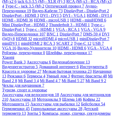
(M) x2
6
jack 6.3-3.5 (M) - XLR (F)
3
RCA (M) x3 - RCA (M) x3
4
Type-C - jack 3.5 (M)
2
Оптический провод
7
Аудио-
Переходники
19
Видео-Кабели
73
DisplayPort - DisplayPort
2
DisplayPort - HDMI
3
DVI - DVI
5
DVI - VGA
1
HDMI - DVI
4
HDMI - HDMI
36
HDMI - microUSB
1
HDMI - miniHDMI
6
Mini DisplayPort - HDMI
2
Thunderbolt 3 - HDMI
1
Type-c -
DisplayPort
1
Type-c - HDMI
1
VGA - RCA
1
VGA - VGA
9
Видео-Переходники
107
BNC
1
DisplayPort
7
DMS-59
4
DVI
(I)(D)
8
HDMI
32
microHDMI
4
microUSB
1
miniDisplayPort
7
miniDVI
1
miniHDMI
2
RCA
3
SCART
2
Type-C
12
USB
7
VGA
16
Видео-Удлинители
10
HDMI - HDMI
6
VGA - VGA
4
Рейзеры, переходники
0
Шлейфы, переходники
17
Xiaomi
Power Bank
3
Аксессуары
6
Видеонаблюдение
13
Видеорегистратор
5
Домашний интернет
6
Инструменты
8
Красота и здоровье
27
Мелкая бытовая техника
23
Наушники
13
Рюкзаки
6
Термосы
4
Умный дом
3
Фитнес браслеты
48
Mi
Band 2
8
Mi Band 3
4
Mi Band 4
7
Mi Band 5
27
Mi Band 9
2
Чехлы для наушников
7
Туризм, спорт и здоровье
Аксессуары для велосипедов
18
Аксессуары для мотоциклов
210
Аксессуары
18
Мотоциклы
9
Шлема
146
Кофры
22
Мотозащита
15
Аксессуары для рыбалки
12
Бейсболки
54
Гермомешки
45
Горнолыжные аксессуары
28
Детский
термометр
13
Зонты
5
Компасы, ножи, спички, секундомеры