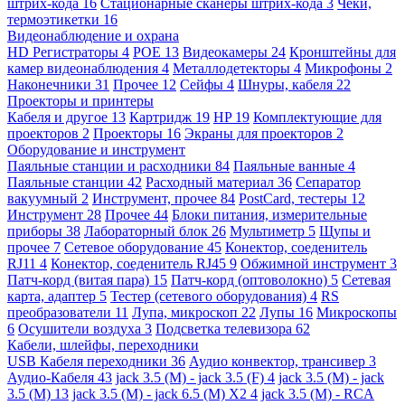
штрих-кода
16
Стационарные сканеры штрих-кода
3
Чеки,
термоэтикетки
16
Видеонаблюдение и охрана
HD Регистраторы
4
POE
13
Видеокамеры
24
Кронштейны для
камер видеонаблюдения
4
Металлодетекторы
4
Микрофоны
2
Наконечники
31
Прочее
12
Сейфы
4
Шнуры, кабеля
22
Проекторы и принтеры
Кабеля и другое
13
Картридж
19
HP
19
Комплектующие для
проекторов
2
Проекторы
16
Экраны для проекторов
2
Оборудование и инструмент
Паяльные станции и расходники
84
Паяльные ванные
4
Паяльные станции
42
Расходный материал
36
Сепаратор
вакуумный
2
Инструмент, прочее
84
PostCard, тестеры
12
Инструмент
28
Прочее
44
Блоки питания, измерительные
приборы
38
Лабораторный блок
26
Мультиметр
5
Щупы и
прочее
7
Сетевое оборудование
45
Конектор, соеденитель
RJ11
4
Конектор, соеденитель RJ45
9
Обжимной инструмент
3
Патч-корд (витая пара)
15
Патч-корд (оптоволокно)
5
Сетевая
карта, адаптер
5
Тестер (сетевого оборудования)
4
RS
преобразователи
11
Лупа, микроскоп
22
Лупы
16
Микроскопы
6
Осушители воздуха
3
Подсветка телевизора
62
Кабели, шлейфы, переходники
USB Кабеля переходники
36
Аудио конвектор, трансивер
3
Аудио-Кабеля
43
jack 3.5 (M) - jack 3.5 (F)
4
jack 3.5 (M) - jack
3.5 (M)
13
jack 3.5 (M) - jack 6.5 (M) X2
4
jack 3.5 (M) - RCA