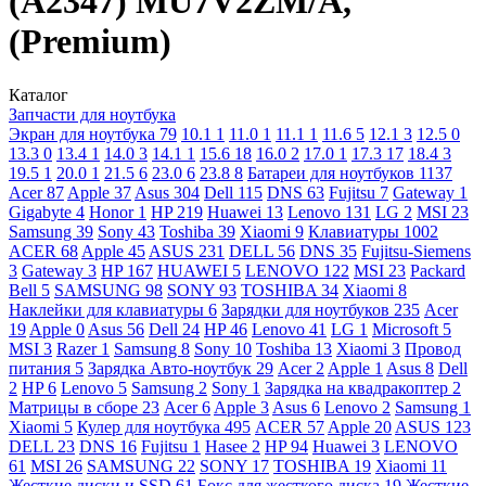
(A2347) MU7V2ZM/A,
(Premium)
Каталог
Запчасти для ноутбука
Экран для ноутбука
79
10.1
1
11.0
1
11.1
1
11.6
5
12.1
3
12.5
0
13.3
0
13.4
1
14.0
3
14.1
1
15.6
18
16.0
2
17.0
1
17.3
17
18.4
3
19.5
1
20.0
1
21.5
6
23.0
6
23.8
8
Батареи для ноутбуков
1137
Acer
87
Apple
37
Asus
304
Dell
115
DNS
63
Fujitsu
7
Gateway
1
Gigabyte
4
Honor
1
HP
219
Huawei
13
Lenovo
131
LG
2
MSI
23
Samsung
39
Sony
43
Toshiba
39
Xiaomi
9
Клавиатуры
1002
ACER
68
Apple
45
ASUS
231
DELL
56
DNS
35
Fujitsu-Siemens
3
Gateway
3
HP
167
HUAWEI
5
LENOVO
122
MSI
23
Packard
Bell
5
SAMSUNG
98
SONY
93
TOSHIBA
34
Xiaomi
8
Наклейки для клавиатуры
6
Зарядки для ноутбуков
235
Acer
19
Apple
0
Asus
56
Dell
24
HP
46
Lenovo
41
LG
1
Microsoft
5
MSI
3
Razer
1
Samsung
8
Sony
10
Toshiba
13
Xiaomi
3
Провод
питания
5
Зарядка Авто-ноутбук
29
Acer
2
Apple
1
Asus
8
Dell
2
HP
6
Lenovo
5
Samsung
2
Sony
1
Зарядка на квадракоптер
2
Матрицы в сборе
23
Acer
6
Apple
3
Asus
6
Lenovo
2
Samsung
1
Xiaomi
5
Кулер для ноутбука
495
ACER
57
Apple
20
ASUS
123
DELL
23
DNS
16
Fujitsu
1
Hasee
2
HP
94
Huawei
3
LENOVO
61
MSI
26
SAMSUNG
22
SONY
17
TOSHIBA
19
Xiaomi
11
Жесткие диски и SSD
61
Бокс для жесткого диска
19
Жесткие