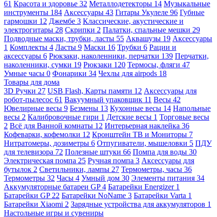
61
Красота и здоровье
32
Металлодетекторы
14
Музыкальные
инструменты
184
Аксессуары
43
Гитары Укулеле
96
Губные
гармошки
12
Джембе
3
Классические, акустические и
электрогитары
28
Скрипки
2
Палатки, спальные мешки
29
Подводные маски, трубки, ласты
55
Аквашузы
19
Аксессуары
1
Комплекты
4
Ласты
9
Маски
16
Трубки
6
Рации и
аксессуары
6
Рюкзаки, наколенники, перчатки
139
Перчатки,
наколенники, сумки
19
Рюкзаки
120
Термосы, фляги
47
Умные часы
0
Фонарики
34
Чехлы для airpods
18
Товары для дома
3D Ручки
27
USB Flash, Карты памяти
12
Аксессуары для
робот-пылесос
61
Вакуумный упаковщик
11
Весы
42
Ювелирные весы
9
Безмены
13
Кухонные весы
14
Напольные
весы
2
Калибровочные гири
1
Детские весы
1
Торговые весы
2
Всё для Ванной комнаты
12
Интерьерная наклейка
36
Кофеварки, кофемолки
12
Кронштейн ТВ и Мониторы
7
Нитратомеры, дозиметры
6
Отпугиватели, мышеловки
5
ПДУ
для телевизора
72
Полезные штуки
66
Помпа для воды
30
Электрическая помпа
25
Ручная помпа
3
Аксессуары для
бутылок
2
Светильники, лампы
27
Термометры, часы
36
Термометры
32
Часы
4
Умный дом
30
Элементы питания
34
Аккумуляторные батареи GP
4
Батарейки Energizer
1
Батарейки GP
22
Батарейки NoName
3
Батарейки Varta
1
Батарейки Xiaomi
2
Зарядные устройства для аккумуляторов
1
Настольные игры и сувениры