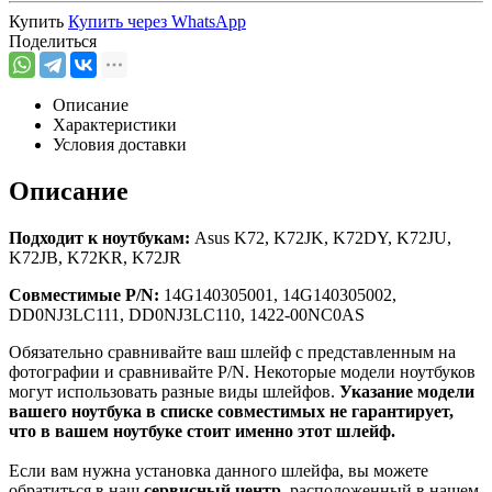
Купить
Купить через
WhatsApp
Поделиться
Описание
Характеристики
Условия доставки
Описание
Подходит к ноутбукам:
Asus K72, K72JK, K72DY, K72JU,
K72JB, K72KR, K72JR
Совместимые P/N:
14G140305001, 14G140305002,
DD0NJ3LC111, DD0NJ3LC110, 1422-00NC0AS
Обязательно сравнивайте ваш шлейф с представленным на
фотографии и сравнивайте P/N. Некоторые модели ноутбуков
могут использовать разные виды шлейфов.
Указание модели
вашего ноутбука в списке совместимых не гарантирует,
что в вашем ноутбуке стоит именно этот шлейф.
Если вам нужна установка данного шлейфа, вы можете
обратиться в наш
сервисный центр
, расположенный в нашем