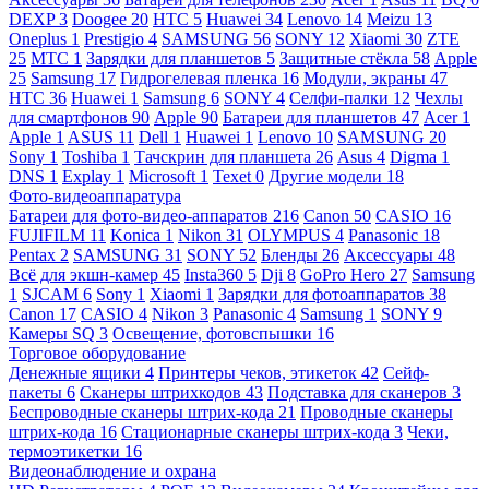
DEXP
3
Doogee
20
HTC
5
Huawei
34
Lenovo
14
Meizu
13
Oneplus
1
Prestigio
4
SAMSUNG
56
SONY
12
Xiaomi
30
ZTE
25
МТС
1
Зарядки для планшетов
5
Защитные стёкла
58
Apple
25
Samsung
17
Гидрогелевая пленка
16
Модули, экраны
47
HTC
36
Huawei
1
Samsung
6
SONY
4
Селфи-палки
12
Чехлы
для смартфонов
90
Apple
90
Батареи для планшетов
47
Acer
1
Apple
1
ASUS
11
Dell
1
Huawei
1
Lenovo
10
SAMSUNG
20
Sony
1
Toshiba
1
Тачскрин для планшета
26
Asus
4
Digma
1
DNS
1
Explay
1
Microsoft
1
Texet
0
Другие модели
18
Фото-видеоаппаратура
Батареи для фото-видео-аппаратов
216
Canon
50
CASIO
16
FUJIFILM
11
Konica
1
Nikon
31
OLYMPUS
4
Panasonic
18
Pentax
2
SAMSUNG
31
SONY
52
Бленды
26
Аксессуары
48
Всё для экшн-камер
45
Insta360
5
Dji
8
GoPro Hero
27
Samsung
1
SJCAM
6
Sony
1
Xiaomi
1
Зарядки для фотоаппаратов
38
Canon
17
CASIO
4
Nikon
3
Panasonic
4
Samsung
1
SONY
9
Камеры SQ
3
Освещение, фотовспышки
16
Торговое оборудование
Денежные ящики
4
Принтеры чеков, этикеток
42
Сейф-
пакеты
6
Сканеры штрихкодов
43
Подставка для сканеров
3
Беспроводные сканеры штрих-кода
21
Проводные сканеры
штрих-кода
16
Стационарные сканеры штрих-кода
3
Чеки,
термоэтикетки
16
Видеонаблюдение и охрана