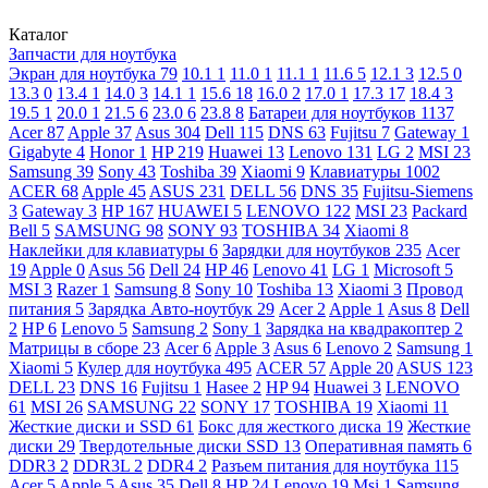
Каталог
Запчасти для ноутбука
Экран для ноутбука
79
10.1
1
11.0
1
11.1
1
11.6
5
12.1
3
12.5
0
13.3
0
13.4
1
14.0
3
14.1
1
15.6
18
16.0
2
17.0
1
17.3
17
18.4
3
19.5
1
20.0
1
21.5
6
23.0
6
23.8
8
Батареи для ноутбуков
1137
Acer
87
Apple
37
Asus
304
Dell
115
DNS
63
Fujitsu
7
Gateway
1
Gigabyte
4
Honor
1
HP
219
Huawei
13
Lenovo
131
LG
2
MSI
23
Samsung
39
Sony
43
Toshiba
39
Xiaomi
9
Клавиатуры
1002
ACER
68
Apple
45
ASUS
231
DELL
56
DNS
35
Fujitsu-Siemens
3
Gateway
3
HP
167
HUAWEI
5
LENOVO
122
MSI
23
Packard
Bell
5
SAMSUNG
98
SONY
93
TOSHIBA
34
Xiaomi
8
Наклейки для клавиатуры
6
Зарядки для ноутбуков
235
Acer
19
Apple
0
Asus
56
Dell
24
HP
46
Lenovo
41
LG
1
Microsoft
5
MSI
3
Razer
1
Samsung
8
Sony
10
Toshiba
13
Xiaomi
3
Провод
питания
5
Зарядка Авто-ноутбук
29
Acer
2
Apple
1
Asus
8
Dell
2
HP
6
Lenovo
5
Samsung
2
Sony
1
Зарядка на квадракоптер
2
Матрицы в сборе
23
Acer
6
Apple
3
Asus
6
Lenovo
2
Samsung
1
Xiaomi
5
Кулер для ноутбука
495
ACER
57
Apple
20
ASUS
123
DELL
23
DNS
16
Fujitsu
1
Hasee
2
HP
94
Huawei
3
LENOVO
61
MSI
26
SAMSUNG
22
SONY
17
TOSHIBA
19
Xiaomi
11
Жесткие диски и SSD
61
Бокс для жесткого диска
19
Жесткие
диски
29
Твердотельные диски SSD
13
Оперативная память
6
DDR3
2
DDR3L
2
DDR4
2
Разъем питания для ноутбука
115
Acer
5
Apple
5
Asus
35
Dell
8
HP
24
Lenovo
19
Msi
1
Samsung