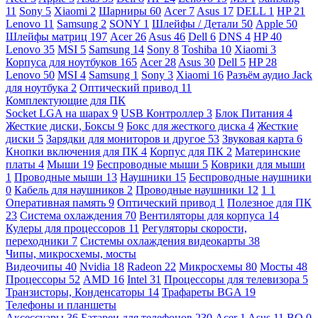
11
Sony
5
Xiaomi
2
Шарниры
60
Acer
7
Asus
17
DELL
1
HP
21
Lenovo
11
Samsung
2
SONY
1
Шлейфы / Детали
50
Apple
50
Шлейфы матриц
197
Acer
26
Asus
46
Dell
6
DNS
4
HP
40
Lenovo
35
MSI
5
Samsung
14
Sony
8
Toshiba
10
Xiaomi
3
Корпуса для ноутбуков
165
Acer
28
Asus
30
Dell
5
HP
28
Lenovo
50
MSI
4
Samsung
1
Sony
3
Xiaomi
16
Разъём аудио Jack
для ноутбука
2
Оптический привод
11
Комплектующие для ПК
Socket LGA на шарах
9
USB Контроллер
3
Блок Питания
4
Жесткие диски, Боксы
9
Бокс для жесткого диска
4
Жесткие
диски
5
Зарядки для мониторов и другое
53
Звуковая карта
6
Кнопки включения для ПК
4
Корпус для ПК
2
Материнские
платы
4
Мыши
19
Беспроводные мыши
5
Коврики для мыши
1
Проводные мыши
13
Наушники
15
Беспроводные наушники
0
Кабель для наушников
2
Проводные наушники
12
1
1
Оперативная память
9
Оптический привод
1
Полезное для ПК
23
Система охлаждения
70
Вентиляторы для корпуса
14
Кулеры для процессоров
11
Регуляторы скорости,
переходники
7
Системы охлаждения видеокарты
38
Чипы, микросхемы, мосты
Видеочипы
40
Nvidia
18
Radeon
22
Микросхемы
80
Мосты
48
Процессоры
52
AMD
16
Intel
31
Процессоры для телевизора
5
Транзисторы, Конденсаторы
14
Трафареты BGA
19
Телефоны и планшеты
Аксессуары
36
Батареи для телефонов
230
Acer
1
Asus
11
BQ
0