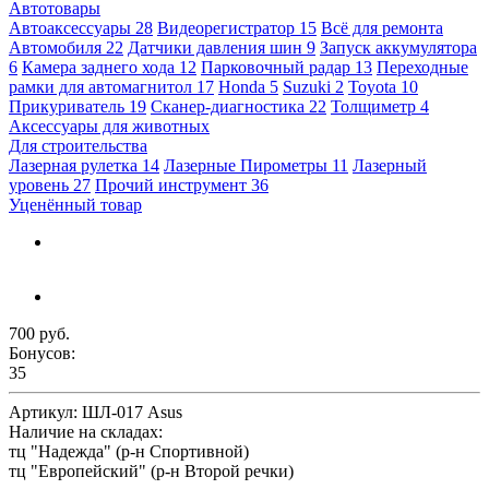
Автотовары
Автоаксессуары
28
Видеорегистратор
15
Всё для ремонта
Автомобиля
22
Датчики давления шин
9
Запуск аккумулятора
6
Камера заднего хода
12
Парковочный радар
13
Переходные
рамки для автомагнитол
17
Honda
5
Suzuki
2
Toyota
10
Прикуриватель
19
Сканер-диагностика
22
Толщиметр
4
Аксессуары для животных
Для строительства
Лазерная рулетка
14
Лазерные Пирометры
11
Лазерный
уровень
27
Прочий инструмент
36
Уценённый товар
700 руб.
Бонусов:
35
Артикул:
ШЛ-017 Asus
Наличие на складах:
тц "Надежда" (р-н Спортивной)
тц "Европейский" (р-н Второй речки)