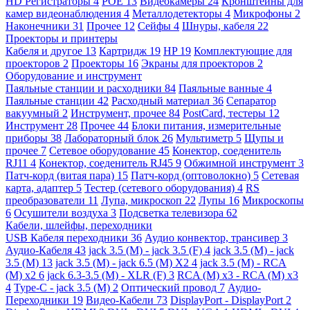
HD Регистраторы
4
POE
13
Видеокамеры
24
Кронштейны для
камер видеонаблюдения
4
Металлодетекторы
4
Микрофоны
2
Наконечники
31
Прочее
12
Сейфы
4
Шнуры, кабеля
22
Проекторы и принтеры
Кабеля и другое
13
Картридж
19
HP
19
Комплектующие для
проекторов
2
Проекторы
16
Экраны для проекторов
2
Оборудование и инструмент
Паяльные станции и расходники
84
Паяльные ванные
4
Паяльные станции
42
Расходный материал
36
Сепаратор
вакуумный
2
Инструмент, прочее
84
PostCard, тестеры
12
Инструмент
28
Прочее
44
Блоки питания, измерительные
приборы
38
Лабораторный блок
26
Мультиметр
5
Щупы и
прочее
7
Сетевое оборудование
45
Конектор, соеденитель
RJ11
4
Конектор, соеденитель RJ45
9
Обжимной инструмент
3
Патч-корд (витая пара)
15
Патч-корд (оптоволокно)
5
Сетевая
карта, адаптер
5
Тестер (сетевого оборудования)
4
RS
преобразователи
11
Лупа, микроскоп
22
Лупы
16
Микроскопы
6
Осушители воздуха
3
Подсветка телевизора
62
Кабели, шлейфы, переходники
USB Кабеля переходники
36
Аудио конвектор, трансивер
3
Аудио-Кабеля
43
jack 3.5 (M) - jack 3.5 (F)
4
jack 3.5 (M) - jack
3.5 (M)
13
jack 3.5 (M) - jack 6.5 (M) X2
4
jack 3.5 (M) - RCA
(M) x2
6
jack 6.3-3.5 (M) - XLR (F)
3
RCA (M) x3 - RCA (M) x3
4
Type-C - jack 3.5 (M)
2
Оптический провод
7
Аудио-
Переходники
19
Видео-Кабели
73
DisplayPort - DisplayPort
2