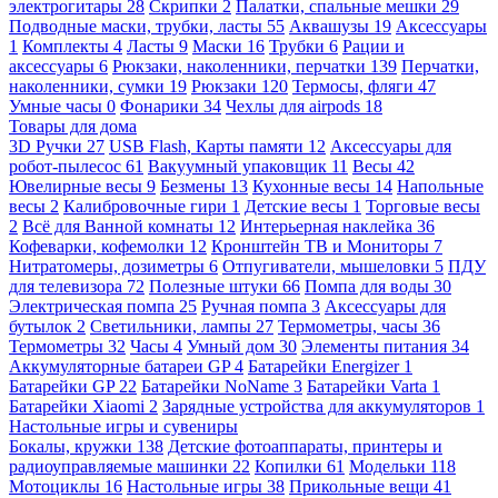
электрогитары
28
Скрипки
2
Палатки, спальные мешки
29
Подводные маски, трубки, ласты
55
Аквашузы
19
Аксессуары
1
Комплекты
4
Ласты
9
Маски
16
Трубки
6
Рации и
аксессуары
6
Рюкзаки, наколенники, перчатки
139
Перчатки,
наколенники, сумки
19
Рюкзаки
120
Термосы, фляги
47
Умные часы
0
Фонарики
34
Чехлы для airpods
18
Товары для дома
3D Ручки
27
USB Flash, Карты памяти
12
Аксессуары для
робот-пылесос
61
Вакуумный упаковщик
11
Весы
42
Ювелирные весы
9
Безмены
13
Кухонные весы
14
Напольные
весы
2
Калибровочные гири
1
Детские весы
1
Торговые весы
2
Всё для Ванной комнаты
12
Интерьерная наклейка
36
Кофеварки, кофемолки
12
Кронштейн ТВ и Мониторы
7
Нитратомеры, дозиметры
6
Отпугиватели, мышеловки
5
ПДУ
для телевизора
72
Полезные штуки
66
Помпа для воды
30
Электрическая помпа
25
Ручная помпа
3
Аксессуары для
бутылок
2
Светильники, лампы
27
Термометры, часы
36
Термометры
32
Часы
4
Умный дом
30
Элементы питания
34
Аккумуляторные батареи GP
4
Батарейки Energizer
1
Батарейки GP
22
Батарейки NoName
3
Батарейки Varta
1
Батарейки Xiaomi
2
Зарядные устройства для аккумуляторов
1
Настольные игры и сувениры
Бокалы, кружки
138
Детские фотоаппараты, принтеры и
радиоуправляемые машинки
22
Копилки
61
Модельки
118
Мотоциклы
16
Настольные игры
38
Прикольные вещи
41