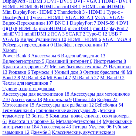
DisplayPort - HDMI
3
DVI - DVI
5
DVI - VGA
1
HDMI - DVI
4
HDMI - HDMI
36
HDMI - microUSB
1
HDMI - miniHDMI
6
Mini DisplayPort - HDMI
2
Thunderbolt 3 - HDMI
1
Type-c -
DisplayPort
1
Type-c - HDMI
1
VGA - RCA
1
VGA - VGA
9
Видео-Переходники
107
BNC
1
DisplayPort
7
DMS-59
4
DVI
(I)(D)
8
HDMI
32
microHDMI
4
microUSB
1
miniDisplayPort
7
miniDVI
1
miniHDMI
2
RCA
3
SCART
2
Type-C
12
USB
7
VGA
16
Видео-Удлинители
10
HDMI - HDMI
6
VGA - VGA
4
Рейзеры, переходники
0
Шлейфы, переходники
17
Xiaomi
Power Bank
3
Аксессуары
6
Видеонаблюдение
13
Видеорегистратор
5
Домашний интернет
6
Инструменты
8
Красота и здоровье
27
Мелкая бытовая техника
23
Наушники
13
Рюкзаки
6
Термосы
4
Умный дом
3
Фитнес браслеты
48
Mi
Band 2
8
Mi Band 3
4
Mi Band 4
7
Mi Band 5
27
Mi Band 9
2
Чехлы для наушников
7
Туризм, спорт и здоровье
Аксессуары для велосипедов
18
Аксессуары для мотоциклов
210
Аксессуары
18
Мотоциклы
9
Шлема
146
Кофры
22
Мотозащита
15
Аксессуары для рыбалки
12
Бейсболки
54
Гермомешки
45
Горнолыжные аксессуары
28
Детский
термометр
13
Зонты
5
Компасы, ножи, спички, секундомеры
61
Красота и здоровье
32
Металлодетекторы
14
Музыкальные
инструменты
184
Аксессуары
43
Гитары Укулеле
96
Губные
гармошки
12
Джембе
3
Классические, акустические и