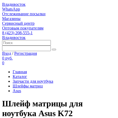
Владивосток
WhatsApp
Отслеживание посылки
Магазины
Сервисный центр
Оптовым покупателям
8 (423) 208-555-1
Владивосток
Вход
/
Регистрация
0 руб.
0
Главная
Каталог
Запчасти для ноутбука
Шлейфы матриц
Asus
Шлейф матрицы для
ноутбука Asus K72