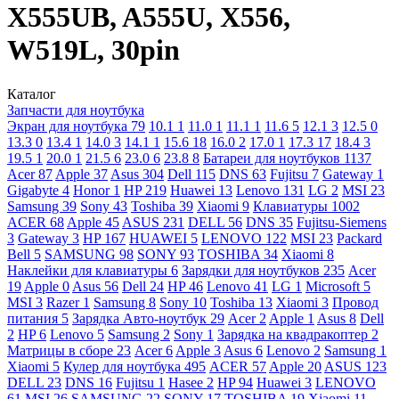
X555UB, A555U, X556,
W519L, 30pin
Каталог
Запчасти для ноутбука
Экран для ноутбука
79
10.1
1
11.0
1
11.1
1
11.6
5
12.1
3
12.5
0
13.3
0
13.4
1
14.0
3
14.1
1
15.6
18
16.0
2
17.0
1
17.3
17
18.4
3
19.5
1
20.0
1
21.5
6
23.0
6
23.8
8
Батареи для ноутбуков
1137
Acer
87
Apple
37
Asus
304
Dell
115
DNS
63
Fujitsu
7
Gateway
1
Gigabyte
4
Honor
1
HP
219
Huawei
13
Lenovo
131
LG
2
MSI
23
Samsung
39
Sony
43
Toshiba
39
Xiaomi
9
Клавиатуры
1002
ACER
68
Apple
45
ASUS
231
DELL
56
DNS
35
Fujitsu-Siemens
3
Gateway
3
HP
167
HUAWEI
5
LENOVO
122
MSI
23
Packard
Bell
5
SAMSUNG
98
SONY
93
TOSHIBA
34
Xiaomi
8
Наклейки для клавиатуры
6
Зарядки для ноутбуков
235
Acer
19
Apple
0
Asus
56
Dell
24
HP
46
Lenovo
41
LG
1
Microsoft
5
MSI
3
Razer
1
Samsung
8
Sony
10
Toshiba
13
Xiaomi
3
Провод
питания
5
Зарядка Авто-ноутбук
29
Acer
2
Apple
1
Asus
8
Dell
2
HP
6
Lenovo
5
Samsung
2
Sony
1
Зарядка на квадракоптер
2
Матрицы в сборе
23
Acer
6
Apple
3
Asus
6
Lenovo
2
Samsung
1
Xiaomi
5
Кулер для ноутбука
495
ACER
57
Apple
20
ASUS
123
DELL
23
DNS
16
Fujitsu
1
Hasee
2
HP
94
Huawei
3
LENOVO
61
MSI
26
SAMSUNG
22
SONY
17
TOSHIBA
19
Xiaomi
11