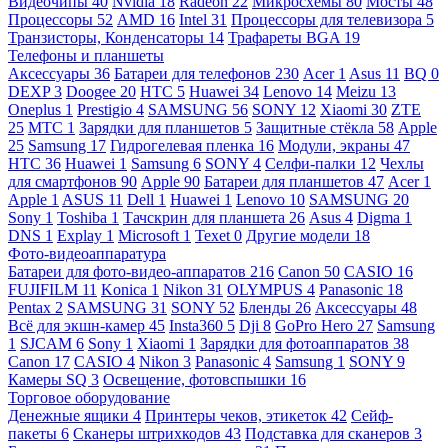
Видеочипы
40
Nvidia
18
Radeon
22
Микросхемы
80
Мосты
48
Процессоры
52
AMD
16
Intel
31
Процессоры для телевизора
5
Транзисторы, Конденсаторы
14
Трафареты BGA
19
Телефоны и планшеты
Аксессуары
36
Батареи для телефонов
230
Acer
1
Asus
11
BQ
0
DEXP
3
Doogee
20
HTC
5
Huawei
34
Lenovo
14
Meizu
13
Oneplus
1
Prestigio
4
SAMSUNG
56
SONY
12
Xiaomi
30
ZTE
25
МТС
1
Зарядки для планшетов
5
Защитные стёкла
58
Apple
25
Samsung
17
Гидрогелевая пленка
16
Модули, экраны
47
HTC
36
Huawei
1
Samsung
6
SONY
4
Селфи-палки
12
Чехлы
для смартфонов
90
Apple
90
Батареи для планшетов
47
Acer
1
Apple
1
ASUS
11
Dell
1
Huawei
1
Lenovo
10
SAMSUNG
20
Sony
1
Toshiba
1
Тачскрин для планшета
26
Asus
4
Digma
1
DNS
1
Explay
1
Microsoft
1
Texet
0
Другие модели
18
Фото-видеоаппаратура
Батареи для фото-видео-аппаратов
216
Canon
50
CASIO
16
FUJIFILM
11
Konica
1
Nikon
31
OLYMPUS
4
Panasonic
18
Pentax
2
SAMSUNG
31
SONY
52
Бленды
26
Аксессуары
48
Всё для экшн-камер
45
Insta360
5
Dji
8
GoPro Hero
27
Samsung
1
SJCAM
6
Sony
1
Xiaomi
1
Зарядки для фотоаппаратов
38
Canon
17
CASIO
4
Nikon
3
Panasonic
4
Samsung
1
SONY
9
Камеры SQ
3
Освещение, фотовспышки
16
Торговое оборудование
Денежные ящики
4
Принтеры чеков, этикеток
42
Сейф-
пакеты
6
Сканеры штрихкодов
43
Подставка для сканеров
3