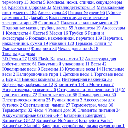
термометр
13
Зонты
5
Компасы, ножи, спички, секундомеры
61
Красота и здоровье
32
Металлодетекторы
14
Музыкальные
инструменты
184
Аксессуары
43
Гитары Укулеле
96
Губные
гармошки
12
Джембе
3
Классические, акустические и
электрогитары
28
Скрипки
2
Палатки, спальные мешки
29
Подводные маски, трубки, ласты
55
Аквашузы
19
Аксессуары
1
Комплекты
4
Ласты
9
Маски
16
Трубки
6
Рации и
аксессуары
6
Рюкзаки, наколенники, перчатки
139
Перчатки,
наколенники, сумки
19
Рюкзаки
120
Термосы, фляги
47
Умные часы
0
Фонарики
34
Чехлы для airpods
18
Товары для дома
3D Ручки
27
USB Flash, Карты памяти
12
Аксессуары для
робот-пылесос
61
Вакуумный упаковщик
11
Весы
42
Ювелирные весы
9
Безмены
13
Кухонные весы
14
Напольные
весы
2
Калибровочные гири
1
Детские весы
1
Торговые весы
2
Всё для Ванной комнаты
12
Интерьерная наклейка
36
Кофеварки, кофемолки
12
Кронштейн ТВ и Мониторы
7
Нитратомеры, дозиметры
6
Отпугиватели, мышеловки
5
ПДУ
для телевизора
72
Полезные штуки
66
Помпа для воды
30
Электрическая помпа
25
Ручная помпа
3
Аксессуары для
бутылок
2
Светильники, лампы
27
Термометры, часы
36
Термометры
32
Часы
4
Умный дом
30
Элементы питания
34
Аккумуляторные батареи GP
4
Батарейки Energizer
1
Батарейки GP
22
Батарейки NoName
3
Батарейки Varta
1
Батарейки Xiaomi
2
Зарядные устройства для аккумуляторов
1