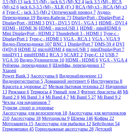
3.5 (M)
13
jack 3.5 (M) - jack 6.5 (M) X2
4
jack 3.5 (M) - RCA
(M) x2
6
jack 6.3-3.5 (M) - XLR (F)
3
RCA (M) x3 - RCA (M) x3
4
Type-C - jack 3.5 (M)
2
Оптический провод
7
Аудио-
Переходники
19
Видео-Кабели
73
DisplayPort - DisplayPort
2
DisplayPort - HDMI
3
DVI - DVI
5
DVI - VGA
1
HDMI - DVI
4
HDMI - HDMI
36
HDMI - microUSB
1
HDMI - miniHDMI
6
Mini DisplayPort - HDMI
2
Thunderbolt 3 - HDMI
1
Type-c -
DisplayPort
1
Type-c - HDMI
1
VGA - RCA
1
VGA - VGA
9
Видео-Переходники
107
BNC
1
DisplayPort
7
DMS-59
4
DVI
(I)(D)
8
HDMI
32
microHDMI
4
microUSB
1
miniDisplayPort
7
miniDVI
1
miniHDMI
2
RCA
3
SCART
2
Type-C
12
USB
7
VGA
16
Видео-Удлинители
10
HDMI - HDMI
6
VGA - VGA
4
Рейзеры, переходники
0
Шлейфы, переходники
17
Xiaomi
Power Bank
3
Аксессуары
6
Видеонаблюдение
13
Видеорегистратор
5
Домашний интернет
6
Инструменты
8
Красота и здоровье
27
Мелкая бытовая техника
23
Наушники
13
Рюкзаки
6
Термосы
4
Умный дом
3
Фитнес браслеты
48
Mi
Band 2
8
Mi Band 3
4
Mi Band 4
7
Mi Band 5
27
Mi Band 9
2
Чехлы для наушников
7
Туризм, спорт и здоровье
Аксессуары для велосипедов
18
Аксессуары для мотоциклов
210
Аксессуары
18
Мотоциклы
9
Шлема
146
Кофры
22
Мотозащита
15
Аксессуары для рыбалки
12
Бейсболки
54
Гермомешки
45
Горнолыжные аксессуары
28
Детский