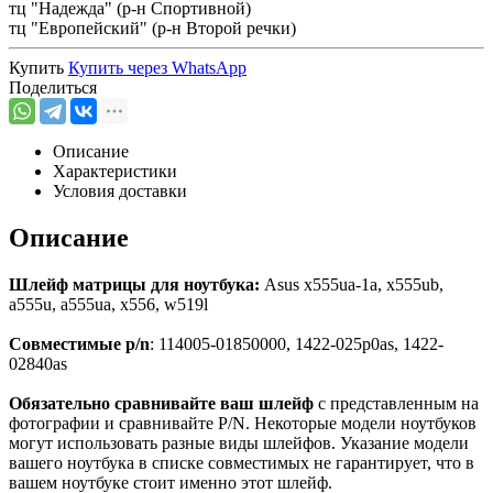
тц "Надежда" (р-н Спортивной)
тц "Европейский" (р-н Второй речки)
Купить
Купить через
WhatsApp
Поделиться
Описание
Характеристики
Условия доставки
Описание
Шлейф матрицы для ноутбука:
Asus x555ua-1a, x555ub,
a555u, a555ua, x556, w519l
Совместимые p/n
: 114005-01850000, 1422-025p0as, 1422-
02840as
Обязательно сравнивайте ваш шлейф
с представленным на
фотографии и сравнивайте P/N. Некоторые модели ноутбуков
могут использовать разные виды шлейфов. Указание модели
вашего ноутбука в списке совместимых не гарантирует, что в
вашем ноутбуке стоит именно этот шлейф.