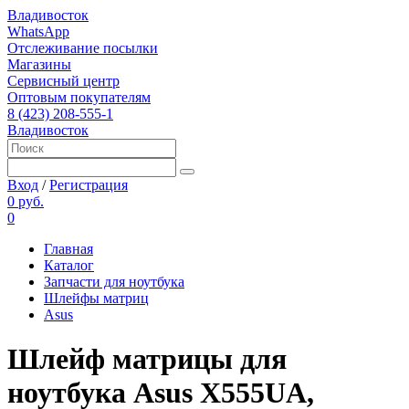
Владивосток
WhatsApp
Отслеживание посылки
Магазины
Сервисный центр
Оптовым покупателям
8 (423) 208-555-1
Владивосток
Вход
/
Регистрация
0 руб.
0
Главная
Каталог
Запчасти для ноутбука
Шлейфы матриц
Asus
Шлейф матрицы для
ноутбука Asus X555UA,