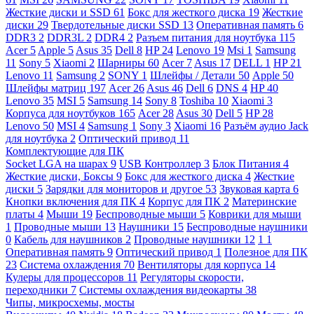
Жесткие диски и SSD
61
Бокс для жесткого диска
19
Жесткие
диски
29
Твердотельные диски SSD
13
Оперативная память
6
DDR3
2
DDR3L
2
DDR4
2
Разъем питания для ноутбука
115
Acer
5
Apple
5
Asus
35
Dell
8
HP
24
Lenovo
19
Msi
1
Samsung
11
Sony
5
Xiaomi
2
Шарниры
60
Acer
7
Asus
17
DELL
1
HP
21
Lenovo
11
Samsung
2
SONY
1
Шлейфы / Детали
50
Apple
50
Шлейфы матриц
197
Acer
26
Asus
46
Dell
6
DNS
4
HP
40
Lenovo
35
MSI
5
Samsung
14
Sony
8
Toshiba
10
Xiaomi
3
Корпуса для ноутбуков
165
Acer
28
Asus
30
Dell
5
HP
28
Lenovo
50
MSI
4
Samsung
1
Sony
3
Xiaomi
16
Разъём аудио Jack
для ноутбука
2
Оптический привод
11
Комплектующие для ПК
Socket LGA на шарах
9
USB Контроллер
3
Блок Питания
4
Жесткие диски, Боксы
9
Бокс для жесткого диска
4
Жесткие
диски
5
Зарядки для мониторов и другое
53
Звуковая карта
6
Кнопки включения для ПК
4
Корпус для ПК
2
Материнские
платы
4
Мыши
19
Беспроводные мыши
5
Коврики для мыши
1
Проводные мыши
13
Наушники
15
Беспроводные наушники
0
Кабель для наушников
2
Проводные наушники
12
1
1
Оперативная память
9
Оптический привод
1
Полезное для ПК
23
Система охлаждения
70
Вентиляторы для корпуса
14
Кулеры для процессоров
11
Регуляторы скорости,
переходники
7
Системы охлаждения видеокарты
38
Чипы, микросхемы, мосты