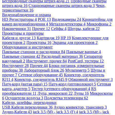
Беспроводные сканеры штрих-кода
21
Проводные сканеры
штрих-кода
16
Стационарные сканеры штрих-кода
3
Чеки,
термоэтикетки
16
Видеонаблюдение и охрана
HD Регистраторы
4
POE
13
Видеокамеры
24
Кронштейны для
камер видеонаблюдения
4
Металлодетекторы
4
Микрофоны
2
Наконечники
31
Прочее
12
Сейфы
4
Шнуры, кабеля
22
Проекторы и принтеры
Кабеля и другое
13
Картридж
19
HP
19
Комплектующие для
проекторов
2
Проекторы
16
Экраны для проекторов
2
Оборудование и инструмент
Паяльные станции и расходники
84
Паяльные ванные
4
Паяльные станции
42
Расходный материал
36
Сепаратор
вакуумный
2
Инструмент, прочее
84
PostCard, тестеры
12
Инструмент
28
Прочее
44
Блоки питания, измерительные
приборы
38
Лабораторный блок
26
Мультиметр
5
Щупы и
прочее
7
Сетевое оборудование
45
Конектор, соеденитель
RJ11
4
Конектор, соеденитель RJ45
9
Обжимной инструмент
3
Патч-корд (витая пара)
15
Патч-корд (оптоволокно)
5
Сетевая
карта, адаптер
5
Тестер (сетевого оборудования)
4
RS
преобразователи
11
Лупа, микроскоп
22
Лупы
16
Микроскопы
6
Осушители воздуха
3
Подсветка телевизора
62
Кабели, шлейфы, переходники
USB Кабеля переходники
36
Аудио конвектор, трансивер
3
Аудио-Кабеля
43
jack 3.5 (M) - jack 3.5 (F)
4
jack 3.5 (M) - jack