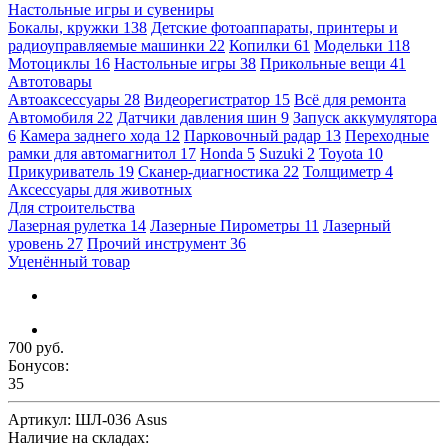
Настольные игры и сувениры
Бокалы, кружки
138
Детские фотоаппараты, принтеры и
радиоуправляемые машинки
22
Копилки
61
Модельки
118
Мотоциклы
16
Настольные игры
38
Прикольные вещи
41
Автотовары
Автоаксессуары
28
Видеорегистратор
15
Всё для ремонта
Автомобиля
22
Датчики давления шин
9
Запуск аккумулятора
6
Камера заднего хода
12
Парковочный радар
13
Переходные
рамки для автомагнитол
17
Honda
5
Suzuki
2
Toyota
10
Прикуриватель
19
Сканер-диагностика
22
Толщиметр
4
Аксессуары для животных
Для строительства
Лазерная рулетка
14
Лазерные Пирометры
11
Лазерный
уровень
27
Прочий инструмент
36
Уценённый товар
700 руб.
Бонусов:
35
Артикул:
ШЛ-036 Asus
Наличие на складах: