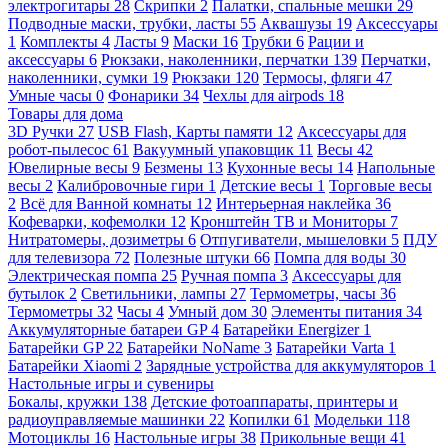
электрогитары
28
Скрипки
2
Палатки, спальные мешки
29
Подводные маски, трубки, ласты
55
Аквашузы
19
Аксессуары
1
Комплекты
4
Ласты
9
Маски
16
Трубки
6
Рации и
аксессуары
6
Рюкзаки, наколенники, перчатки
139
Перчатки,
наколенники, сумки
19
Рюкзаки
120
Термосы, фляги
47
Умные часы
0
Фонарики
34
Чехлы для airpods
18
Товары для дома
3D Ручки
27
USB Flash, Карты памяти
12
Аксессуары для
робот-пылесос
61
Вакуумный упаковщик
11
Весы
42
Ювелирные весы
9
Безмены
13
Кухонные весы
14
Напольные
весы
2
Калибровочные гири
1
Детские весы
1
Торговые весы
2
Всё для Ванной комнаты
12
Интерьерная наклейка
36
Кофеварки, кофемолки
12
Кронштейн ТВ и Мониторы
7
Нитратомеры, дозиметры
6
Отпугиватели, мышеловки
5
ПДУ
для телевизора
72
Полезные штуки
66
Помпа для воды
30
Электрическая помпа
25
Ручная помпа
3
Аксессуары для
бутылок
2
Светильники, лампы
27
Термометры, часы
36
Термометры
32
Часы
4
Умный дом
30
Элементы питания
34
Аккумуляторные батареи GP
4
Батарейки Energizer
1
Батарейки GP
22
Батарейки NoName
3
Батарейки Varta
1
Батарейки Xiaomi
2
Зарядные устройства для аккумуляторов
1
Настольные игры и сувениры
Бокалы, кружки
138
Детские фотоаппараты, принтеры и
радиоуправляемые машинки
22
Копилки
61
Модельки
118
Мотоциклы
16
Настольные игры
38
Прикольные вещи
41