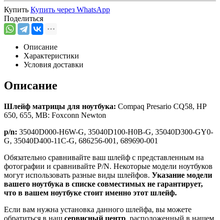
Купить
Купить через
WhatsApp
Поделиться
Описание
Характеристики
Условия доставки
Описание
Шлейф матрицы для ноутбука:
Compaq Presario CQ58, HP
650, 655, MB: Foxconn Newton
p/n:
35040D000-H6W-G, 35040D100-H0B-G, 35040D300-GY0-
G, 35040D400-11C-G, 686256-001, 689690-001
Обязательно сравнивайте ваш шлейф с представленным на
фотографии и сравнивайте P/N. Некоторые модели ноутбуков
могут использовать разные виды шлейфов.
Указание модели
вашего ноутбука в списке совместимых не гарантирует,
что в вашем ноутбуке стоит именно этот шлейф.
Если вам нужна установка данного шлейфа, вы можете
обратиться в наш
сервисный центр
, расположенный в нашем