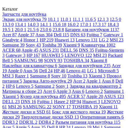
Каталог
Запчасти для ноутбука
Экран для ноутбука
79
10.1
1
11.0
1
11.1
1
11.6
5
12.1
3
12.5
0
13.3
0
13.4
1
14.0
3
14.1
1
15.6
18
16.0
2
17.0
1
17.3
17
18.4
3
19.5
1
20.0
1
21.5
6
23.0
6
23.8
8
Батареи для ноутбуков
1137
Acer
87
Apple
37
Asus
304
Dell
115
DNS
63
Fujitsu
7
Gateway
1
Gigabyte
4
Honor
1
HP
219
Huawei
13
Lenovo
131
LG
2
MSI
23
Samsung
39
Sony
43
Toshiba
39
Xiaomi
9
Клавиатуры
1002
ACER
68
Apple
45
ASUS
231
DELL
56
DNS
35
Fujitsu-Siemens
3
Gateway
3
HP
167
HUAWEI
5
LENOVO
122
MSI
23
Packard
Bell
5
SAMSUNG
98
SONY
93
TOSHIBA
34
Xiaomi
8
Наклейки для клавиатуры
6
Зарядки для ноутбуков
235
Acer
19
Apple
0
Asus
56
Dell
24
HP
46
Lenovo
41
LG
1
Microsoft
5
MSI
3
Razer
1
Samsung
8
Sony
10
Toshiba
13
Xiaomi
3
Провод
питания
5
Зарядка Авто-ноутбук
29
Acer
2
Apple
1
Asus
8
Dell
2
HP
6
Lenovo
5
Samsung
2
Sony
1
Зарядка на квадракоптер
2
Матрицы в сборе
23
Acer
6
Apple
3
Asus
6
Lenovo
2
Samsung
1
Xiaomi
5
Кулер для ноутбука
495
ACER
57
Apple
20
ASUS
123
DELL
23
DNS
16
Fujitsu
1
Hasee
2
HP
94
Huawei
3
LENOVO
61
MSI
26
SAMSUNG
22
SONY
17
TOSHIBA
19
Xiaomi
11
Жесткие диски и SSD
61
Бокс для жесткого диска
19
Жесткие
диски
29
Твердотельные диски SSD
13
Оперативная память
6
DDR3
2
DDR3L
2
DDR4
2
Разъем питания для ноутбука
115
Acer
5
Apple
5
Asus
35
Dell
8
HP
24
Lenovo
19
Msi
1
Samsung