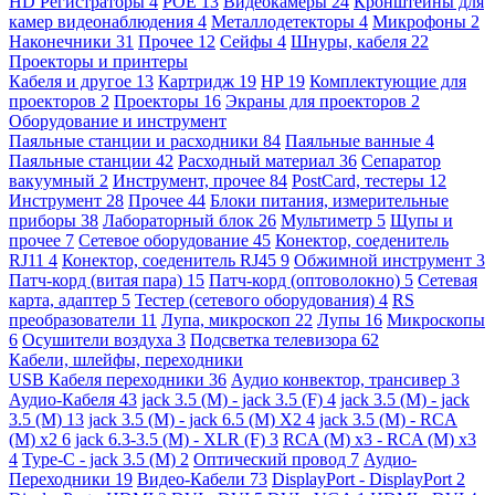
HD Регистраторы
4
POE
13
Видеокамеры
24
Кронштейны для
камер видеонаблюдения
4
Металлодетекторы
4
Микрофоны
2
Наконечники
31
Прочее
12
Сейфы
4
Шнуры, кабеля
22
Проекторы и принтеры
Кабеля и другое
13
Картридж
19
HP
19
Комплектующие для
проекторов
2
Проекторы
16
Экраны для проекторов
2
Оборудование и инструмент
Паяльные станции и расходники
84
Паяльные ванные
4
Паяльные станции
42
Расходный материал
36
Сепаратор
вакуумный
2
Инструмент, прочее
84
PostCard, тестеры
12
Инструмент
28
Прочее
44
Блоки питания, измерительные
приборы
38
Лабораторный блок
26
Мультиметр
5
Щупы и
прочее
7
Сетевое оборудование
45
Конектор, соеденитель
RJ11
4
Конектор, соеденитель RJ45
9
Обжимной инструмент
3
Патч-корд (витая пара)
15
Патч-корд (оптоволокно)
5
Сетевая
карта, адаптер
5
Тестер (сетевого оборудования)
4
RS
преобразователи
11
Лупа, микроскоп
22
Лупы
16
Микроскопы
6
Осушители воздуха
3
Подсветка телевизора
62
Кабели, шлейфы, переходники
USB Кабеля переходники
36
Аудио конвектор, трансивер
3
Аудио-Кабеля
43
jack 3.5 (M) - jack 3.5 (F)
4
jack 3.5 (M) - jack
3.5 (M)
13
jack 3.5 (M) - jack 6.5 (M) X2
4
jack 3.5 (M) - RCA
(M) x2
6
jack 6.3-3.5 (M) - XLR (F)
3
RCA (M) x3 - RCA (M) x3
4
Type-C - jack 3.5 (M)
2
Оптический провод
7
Аудио-
Переходники
19
Видео-Кабели
73
DisplayPort - DisplayPort
2