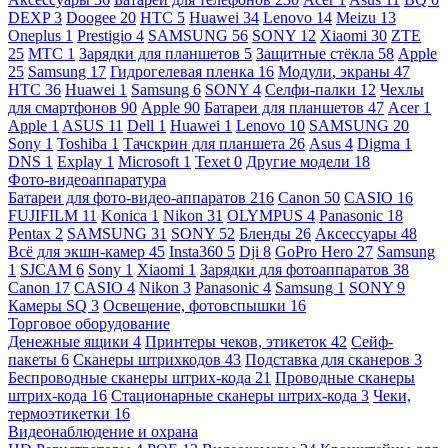
DEXP
3
Doogee
20
HTC
5
Huawei
34
Lenovo
14
Meizu
13
Oneplus
1
Prestigio
4
SAMSUNG
56
SONY
12
Xiaomi
30
ZTE
25
МТС
1
Зарядки для планшетов
5
Защитные стёкла
58
Apple
25
Samsung
17
Гидрогелевая пленка
16
Модули, экраны
47
HTC
36
Huawei
1
Samsung
6
SONY
4
Селфи-палки
12
Чехлы
для смартфонов
90
Apple
90
Батареи для планшетов
47
Acer
1
Apple
1
ASUS
11
Dell
1
Huawei
1
Lenovo
10
SAMSUNG
20
Sony
1
Toshiba
1
Тачскрин для планшета
26
Asus
4
Digma
1
DNS
1
Explay
1
Microsoft
1
Texet
0
Другие модели
18
Фото-видеоаппаратура
Батареи для фото-видео-аппаратов
216
Canon
50
CASIO
16
FUJIFILM
11
Konica
1
Nikon
31
OLYMPUS
4
Panasonic
18
Pentax
2
SAMSUNG
31
SONY
52
Бленды
26
Аксессуары
48
Всё для экшн-камер
45
Insta360
5
Dji
8
GoPro Hero
27
Samsung
1
SJCAM
6
Sony
1
Xiaomi
1
Зарядки для фотоаппаратов
38
Canon
17
CASIO
4
Nikon
3
Panasonic
4
Samsung
1
SONY
9
Камеры SQ
3
Освещение, фотовспышки
16
Торговое оборудование
Денежные ящики
4
Принтеры чеков, этикеток
42
Сейф-
пакеты
6
Сканеры штрихкодов
43
Подставка для сканеров
3
Беспроводные сканеры штрих-кода
21
Проводные сканеры
штрих-кода
16
Стационарные сканеры штрих-кода
3
Чеки,
термоэтикетки
16
Видеонаблюдение и охрана