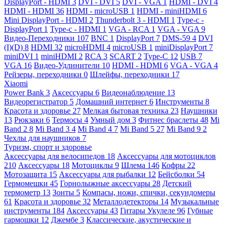
DisplayPort - HDMI
3
DVI - DVI
5
DVI - VGA
1
HDMI - DVI
4
HDMI - HDMI
36
HDMI - microUSB
1
HDMI - miniHDMI
6
Mini DisplayPort - HDMI
2
Thunderbolt 3 - HDMI
1
Type-c -
DisplayPort
1
Type-c - HDMI
1
VGA - RCA
1
VGA - VGA
9
Видео-Переходники
107
BNC
1
DisplayPort
7
DMS-59
4
DVI
(I)(D)
8
HDMI
32
microHDMI
4
microUSB
1
miniDisplayPort
7
miniDVI
1
miniHDMI
2
RCA
3
SCART
2
Type-C
12
USB
7
VGA
16
Видео-Удлинители
10
HDMI - HDMI
6
VGA - VGA
4
Рейзеры, переходники
0
Шлейфы, переходники
17
Xiaomi
Power Bank
3
Аксессуары
6
Видеонаблюдение
13
Видеорегистратор
5
Домашний интернет
6
Инструменты
8
Красота и здоровье
27
Мелкая бытовая техника
23
Наушники
13
Рюкзаки
6
Термосы
4
Умный дом
3
Фитнес браслеты
48
Mi
Band 2
8
Mi Band 3
4
Mi Band 4
7
Mi Band 5
27
Mi Band 9
2
Чехлы для наушников
7
Туризм, спорт и здоровье
Аксессуары для велосипедов
18
Аксессуары для мотоциклов
210
Аксессуары
18
Мотоциклы
9
Шлема
146
Кофры
22
Мотозащита
15
Аксессуары для рыбалки
12
Бейсболки
54
Гермомешки
45
Горнолыжные аксессуары
28
Детский
термометр
13
Зонты
5
Компасы, ножи, спички, секундомеры
61
Красота и здоровье
32
Металлодетекторы
14
Музыкальные
инструменты
184
Аксессуары
43
Гитары Укулеле
96
Губные
гармошки
12
Джембе
3
Классические, акустические и