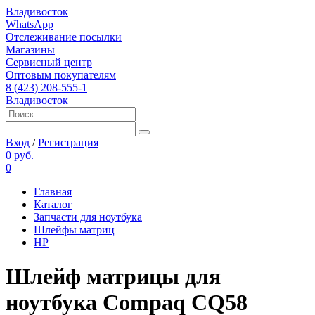
Владивосток
WhatsApp
Отслеживание посылки
Магазины
Сервисный центр
Оптовым покупателям
8 (423) 208-555-1
Владивосток
Вход
/
Регистрация
0 руб.
0
Главная
Каталог
Запчасти для ноутбука
Шлейфы матриц
HP
Шлейф матрицы для
ноутбука Compaq CQ58