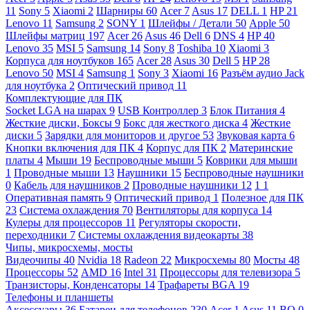
11
Sony
5
Xiaomi
2
Шарниры
60
Acer
7
Asus
17
DELL
1
HP
21
Lenovo
11
Samsung
2
SONY
1
Шлейфы / Детали
50
Apple
50
Шлейфы матриц
197
Acer
26
Asus
46
Dell
6
DNS
4
HP
40
Lenovo
35
MSI
5
Samsung
14
Sony
8
Toshiba
10
Xiaomi
3
Корпуса для ноутбуков
165
Acer
28
Asus
30
Dell
5
HP
28
Lenovo
50
MSI
4
Samsung
1
Sony
3
Xiaomi
16
Разъём аудио Jack
для ноутбука
2
Оптический привод
11
Комплектующие для ПК
Socket LGA на шарах
9
USB Контроллер
3
Блок Питания
4
Жесткие диски, Боксы
9
Бокс для жесткого диска
4
Жесткие
диски
5
Зарядки для мониторов и другое
53
Звуковая карта
6
Кнопки включения для ПК
4
Корпус для ПК
2
Материнские
платы
4
Мыши
19
Беспроводные мыши
5
Коврики для мыши
1
Проводные мыши
13
Наушники
15
Беспроводные наушники
0
Кабель для наушников
2
Проводные наушники
12
1
1
Оперативная память
9
Оптический привод
1
Полезное для ПК
23
Система охлаждения
70
Вентиляторы для корпуса
14
Кулеры для процессоров
11
Регуляторы скорости,
переходники
7
Системы охлаждения видеокарты
38
Чипы, микросхемы, мосты
Видеочипы
40
Nvidia
18
Radeon
22
Микросхемы
80
Мосты
48
Процессоры
52
AMD
16
Intel
31
Процессоры для телевизора
5
Транзисторы, Конденсаторы
14
Трафареты BGA
19
Телефоны и планшеты
Аксессуары
36
Батареи для телефонов
230
Acer
1
Asus
11
BQ
0