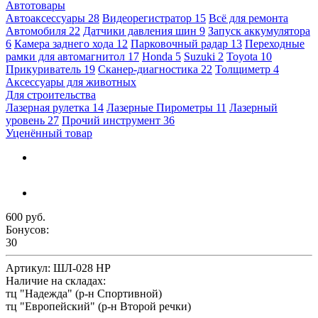
Автотовары
Автоаксессуары
28
Видеорегистратор
15
Всё для ремонта
Автомобиля
22
Датчики давления шин
9
Запуск аккумулятора
6
Камера заднего хода
12
Парковочный радар
13
Переходные
рамки для автомагнитол
17
Honda
5
Suzuki
2
Toyota
10
Прикуриватель
19
Сканер-диагностика
22
Толщиметр
4
Аксессуары для животных
Для строительства
Лазерная рулетка
14
Лазерные Пирометры
11
Лазерный
уровень
27
Прочий инструмент
36
Уценённый товар
600 руб.
Бонусов:
30
Артикул:
ШЛ-028 HP
Наличие на складах:
тц "Надежда" (р-н Спортивной)
тц "Европейский" (р-н Второй речки)