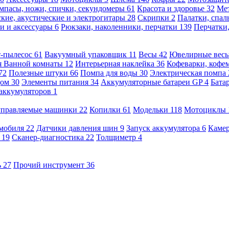
мпасы, ножи, спички, секундомеры
61
Красота и здоровье
32
Ме
кие, акустические и электрогитары
28
Скрипки
2
Палатки, спа
и и аксессуары
6
Рюкзаки, наколенники, перчатки
139
Перчатки
т-пылесос
61
Вакуумный упаковщик
11
Весы
42
Ювелирные вес
я Ванной комнаты
12
Интерьерная наклейка
36
Кофеварки, кофе
72
Полезные штуки
66
Помпа для воды
30
Электрическая помпа
дом
30
Элементы питания
34
Аккумуляторные батареи GP
4
Бата
 аккумуляторов
1
оуправляемые машинки
22
Копилки
61
Модельки
118
Мотоциклы
омобиля
22
Датчики давления шин
9
Запуск аккумулятора
6
Камер
ь
19
Сканер-диагностика
22
Толщиметр
4
ь
27
Прочий инструмент
36