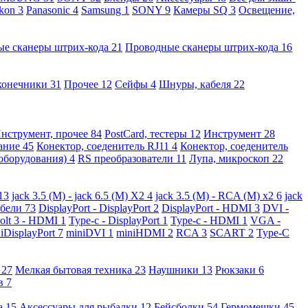
kon
3
Panasonic
4
Samsung
1
SONY
9
Камеры SQ
3
Освещение,
ые сканеры штрих-кода
21
Проводные сканеры штрих-кода
16
конечники
31
Прочее
12
Сейфы
4
Шнуры, кабеля
22
нструмент, прочее
84
PostCard, тестеры
12
Инструмент
28
вание
45
Конектор, соеденитель RJ11
4
Конектор, соеденитель
 оборудования)
4
RS преобразователи
11
Лупа, микроскоп
22
13
jack 3.5 (M) - jack 6.5 (M) X2
4
jack 3.5 (M) - RCA (M) x2
6
jack
абели
73
DisplayPort - DisplayPort
2
DisplayPort - HDMI
3
DVI -
olt 3 - HDMI
1
Type-c - DisplayPort
1
Type-c - HDMI
1
VGA -
iDisplayPort
7
miniDVI
1
miniHDMI
2
RCA
3
SCART
2
Type-C
е
27
Мелкая бытовая техника
23
Наушники
13
Рюкзаки
6
ов
7
а
15
Аксессуары для рыбалки
12
Бейсболки
54
Гермомешки
45