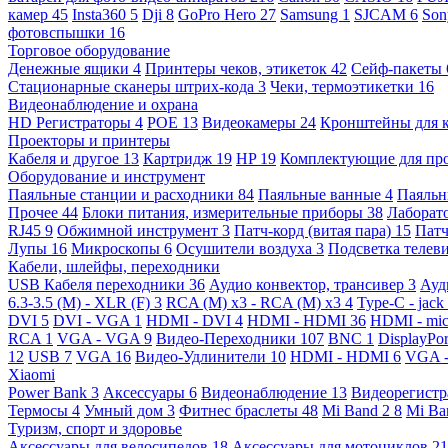
камер
45
Insta360
5
Dji
8
GoPro Hero
27
Samsung
1
SJCAM
6
So
фотовспышки
16
Торговое оборудование
Денежные ящики
4
Принтеры чеков, этикеток
42
Сейф-пакеты
Стационарные сканеры штрих-кода
3
Чеки, термоэтикетки
16
Видеонаблюдение и охрана
HD Регистраторы
4
POE
13
Видеокамеры
24
Кронштейны для 
Проекторы и принтеры
Кабеля и другое
13
Картридж
19
HP
19
Комплектующие для пр
Оборудование и инструмент
Паяльные станции и расходники
84
Паяльные ванные
4
Паяльн
Прочее
44
Блоки питания, измерительные приборы
38
Лаборат
RJ45
9
Обжимной инструмент
3
Патч-корд (витая пара)
15
Патч
Лупы
16
Микроскопы
6
Осушители воздуха
3
Подсветка телев
Кабели, шлейфы, переходники
USB Кабеля переходники
36
Аудио конвектор, трансивер
3
Ауд
6.3-3.5 (M) - XLR (F)
3
RCA (M) x3 - RCA (M) x3
4
Type-C - jack
DVI
5
DVI - VGA
1
HDMI - DVI
4
HDMI - HDMI
36
HDMI - mi
RCA
1
VGA - VGA
9
Видео-Переходники
107
BNC
1
DisplayPo
12
USB
7
VGA
16
Видео-Удлинители
10
HDMI - HDMI
6
VGA 
Xiaomi
Power Bank
3
Аксессуары
6
Видеонаблюдение
13
Видеорегист
Термосы
4
Умный дом
3
Фитнес браслеты
48
Mi Band 2
8
Mi Ba
Туризм, спорт и здоровье
Аксессуары для велосипедов
18
Аксессуары для мотоциклов
21