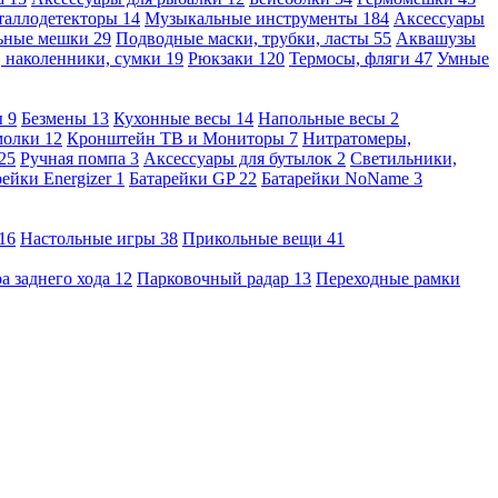
таллодетекторы
14
Музыкальные инструменты
184
Аксессуары
льные мешки
29
Подводные маски, трубки, ласты
55
Аквашузы
, наколенники, сумки
19
Рюкзаки
120
Термосы, фляги
47
Умные
ы
9
Безмены
13
Кухонные весы
14
Напольные весы
2
молки
12
Кронштейн ТВ и Мониторы
7
Нитратомеры,
25
Ручная помпа
3
Аксессуары для бутылок
2
Светильники,
рейки Energizer
1
Батарейки GP
22
Батарейки NoName
3
16
Настольные игры
38
Прикольные вещи
41
а заднего хода
12
Парковочный радар
13
Переходные рамки