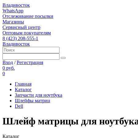
Владивосток
WhatsApp
Отслеживание посылки
Магазины
Сервисный центр
Оптовым покупателям
8 (423) 208-555-1
Владивосток
Вход
/
Регистрация
0 руб.
0
Главная
Каталог
Запчасти для ноутбука
Шлейфы матриц
Dell
Шлейф матрицы для ноутбука D
Каталог