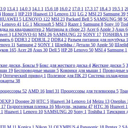
.3
0
13.4
1
14.0
3
14.1
1
15.6
18
16.0
2
17.0
1
17.3
17
18.4
3
19.5
1
2
4
Honor
1
HP
219
Huawei
13
Lenovo
131
LG
2
MSI
23
Samsung
39
HUAWEI
5
LENOVO
122
MSI
23
Packard Bell
5
SAMSUNG
98
S
6
Lenovo
41
LG
1
Microsoft
5
MSI
3
Razer
1
Samsung
8
Sony
10
Tos
ядка на квадракоптер
2
Матрицы в сборе
23
Acer
6
Apple
3
Asus
6
awei
3
LENOVO
61
MSI
26
SAMSUNG
22
SONY
17
TOSHIBA
19
амять
6
DDR3
2
DDR3L
2
DDR4
2
Разъем питания для ноутбука
enovo
11
Samsung
2
SONY
1
Шлейфы / Детали
50
Apple
50
Шлейф
буков
165
Acer
28
Asus
30
Dell
5
HP
28
Lenovo
50
MSI
4
Samsung
1
кие диски, Боксы
9
Бокс для жесткого диска
4
Жесткие диски
5
ыши
19
Беспроводные мыши
5
Коврики для мыши
1
Проводные
9
Оптический привод
1
Полезное для ПК
23
Система охлаждени
еокарты
38
роцессоры
52
AMD
16
Intel
31
Процессоры для телевизора
5
Тра
DEXP
3
Doogee
20
HTC
5
Huawei
34
Lenovo
14
Meizu
13
Oneplus
g
17
Гидрогелевая пленка
16
Модули, экраны
47
HTC
36
Huawei
1
l
1
Huawei
1
Lenovo
10
SAMSUNG
20
Sony
1
Toshiba
1
Тачскрин 
IFILM
11
Konica
1
Nikon
31
OLYMPUS
4
Panasonic
18
Pentax
2
S