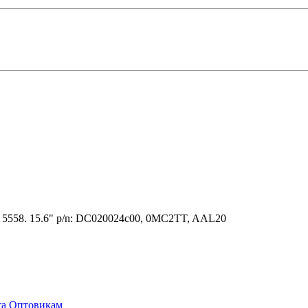
5, 5558. 15.6" p/n: DC020024c00, 0MC2TT, AAL20
та
Оптовикам