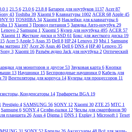
0.0
1
21.5
6
23.0
6
23.8
8
Батареи для ноутбуков
1137
Acer
87
Sony
43
Toshiba
39
Xiaomi
9
Клавиатуры
1002
ACER
68
Apple
45
ONY
93
TOSHIBA
34
Xiaomi
8
Наклейки для клавиатуры
6
hiba
13
Xiaomi
3
Провод питания
5
Зарядка Авто-ноутбук
29
Lenovo
2
Samsung
1
Xiaomi
5
Кулер для ноутбука
495
ACER
57
Xiaomi
11
Жесткие диски и SSD
61
Бокс для жесткого диска
19
115
Acer
5
Apple
5
Asus
35
Dell
8
HP
24
Lenovo
19
Msi
1
Samsung
ы матриц
197
Acer
26
Asus
46
Dell
6
DNS
4
HP
40
Lenovo
35
Sony
3
Xiaomi
16
Разъём аудио Jack для ноутбука
2
Оптический
Зарядки для мониторов и другое
53
Звуковая карта
6
Кнопки
 мыши
13
Наушники
15
Беспроводные наушники
0
Кабель для
я
70
Вентиляторы для корпуса
14
Кулеры для процессоров
11
нзисторы, Конденсаторы
14
Трафареты BGA
19
1
Prestigio
4
SAMSUNG
56
SONY
12
Xiaomi
30
ZTE
25
МТС
1
Samsung
6
SONY
4
Селфи-палки
12
Чехлы для смартфонов
90
для планшета
26
Asus
4
Digma
1
DNS
1
Explay
1
Microsoft
1
Texet
AMSUNG
31
SONY
52
Бленды
26
Аксессуары
48
Всё для экшн-