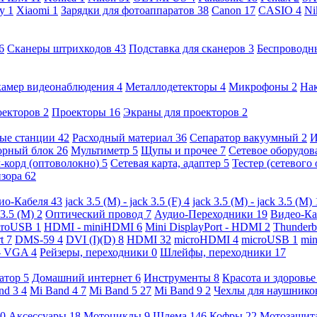
ny
1
Xiaomi
1
Зарядки для фотоаппаратов
38
Canon
17
CASIO
4
Ni
6
Сканеры штрихкодов
43
Подставка для сканеров
3
Беспроводн
камер видеонаблюдения
4
Металлодетекторы
4
Микрофоны
2
На
оекторов
2
Проекторы
16
Экраны для проекторов
2
ые станции
42
Расходный материал
36
Сепаратор вакуумный
2
И
орный блок
26
Мультиметр
5
Щупы и прочее
7
Сетевое оборудо
-корд (оптоволокно)
5
Сетевая карта, адаптер
5
Тестер (сетевого
изора
62
ио-Кабеля
43
jack 3.5 (M) - jack 3.5 (F)
4
jack 3.5 (M) - jack 3.5 (M)
 3.5 (M)
2
Оптический провод
7
Аудио-Переходники
19
Видео-К
croUSB
1
HDMI - miniHDMI
6
Mini DisplayPort - HDMI
2
Thunderb
rt
7
DMS-59
4
DVI (I)(D)
8
HDMI
32
microHDMI
4
microUSB
1
min
- VGA
4
Рейзеры, переходники
0
Шлейфы, переходники
17
ратор
5
Домашний интернет
6
Инструменты
8
Красота и здоровь
nd 3
4
Mi Band 4
7
Mi Band 5
27
Mi Band 9
2
Чехлы для наушник
0
Аксессуары
18
Мотоциклы
9
Шлема
146
Кофры
22
Мотозащит