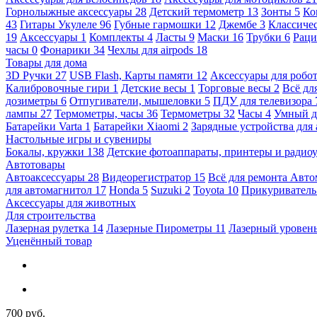
Горнолыжные аксессуары
28
Детский термометр
13
Зонты
5
Ко
43
Гитары Укулеле
96
Губные гармошки
12
Джембе
3
Классичес
19
Аксессуары
1
Комплекты
4
Ласты
9
Маски
16
Трубки
6
Раци
часы
0
Фонарики
34
Чехлы для airpods
18
Товары для дома
3D Ручки
27
USB Flash, Карты памяти
12
Аксессуары для робо
Калибровочные гири
1
Детские весы
1
Торговые весы
2
Всё дл
дозиметры
6
Отпугиватели, мышеловки
5
ПДУ для телевизора
лампы
27
Термометры, часы
36
Термометры
32
Часы
4
Умный 
Батарейки Varta
1
Батарейки Xiaomi
2
Зарядные устройства для
Настольные игры и сувениры
Бокалы, кружки
138
Детские фотоаппараты, принтеры и ради
Автотовары
Автоаксессуары
28
Видеорегистратор
15
Всё для ремонта Авт
для автомагнитол
17
Honda
5
Suzuki
2
Toyota
10
Прикуривател
Аксессуары для животных
Для строительства
Лазерная рулетка
14
Лазерные Пирометры
11
Лазерный уровен
Уценённый товар
700 руб.