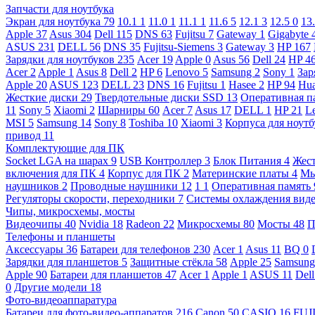
Запчасти для ноутбука
Экран для ноутбука
79
10.1
1
11.0
1
11.1
1
11.6
5
12.1
3
12.5
0
13
Apple
37
Asus
304
Dell
115
DNS
63
Fujitsu
7
Gateway
1
Gigabyte
ASUS
231
DELL
56
DNS
35
Fujitsu-Siemens
3
Gateway
3
HP
167
Зарядки для ноутбуков
235
Acer
19
Apple
0
Asus
56
Dell
24
HP
4
Acer
2
Apple
1
Asus
8
Dell
2
HP
6
Lenovo
5
Samsung
2
Sony
1
Зар
Apple
20
ASUS
123
DELL
23
DNS
16
Fujitsu
1
Hasee
2
HP
94
Hu
Жесткие диски
29
Твердотельные диски SSD
13
Оперативная п
11
Sony
5
Xiaomi
2
Шарниры
60
Acer
7
Asus
17
DELL
1
HP
21
L
MSI
5
Samsung
14
Sony
8
Toshiba
10
Xiaomi
3
Корпуса для ноут
привод
11
Комплектующие для ПК
Socket LGA на шарах
9
USB Контроллер
3
Блок Питания
4
Жест
включения для ПК
4
Корпус для ПК
2
Материнские платы
4
М
наушников
2
Проводные наушники
12
1
1
Оперативная память
Регуляторы скорости, переходники
7
Системы охлаждения вид
Чипы, микросхемы, мосты
Видеочипы
40
Nvidia
18
Radeon
22
Микросхемы
80
Мосты
48
П
Телефоны и планшеты
Аксессуары
36
Батареи для телефонов
230
Acer
1
Asus
11
BQ
0
Зарядки для планшетов
5
Защитные стёкла
58
Apple
25
Samsun
Apple
90
Батареи для планшетов
47
Acer
1
Apple
1
ASUS
11
Del
0
Другие модели
18
Фото-видеоаппаратура
Батареи для фото-видео-аппаратов
216
Canon
50
CASIO
16
FUJ