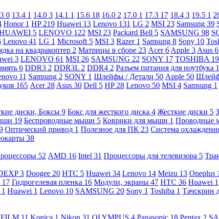
.3
0
13.4
1
14.0
3
14.1
1
15.6
18
16.0
2
17.0
1
17.3
17
18.4
3
19.5
1
2
4
Honor
1
HP
219
Huawei
13
Lenovo
131
LG
2
MSI
23
Samsung
39
HUAWEI
5
LENOVO
122
MSI
23
Packard Bell
5
SAMSUNG
98
S
6
Lenovo
41
LG
1
Microsoft
5
MSI
3
Razer
1
Samsung
8
Sony
10
Tos
ядка на квадракоптер
2
Матрицы в сборе
23
Acer
6
Apple
3
Asus
6
awei
3
LENOVO
61
MSI
26
SAMSUNG
22
SONY
17
TOSHIBA
19
амять
6
DDR3
2
DDR3L
2
DDR4
2
Разъем питания для ноутбука
enovo
11
Samsung
2
SONY
1
Шлейфы / Детали
50
Apple
50
Шлейф
буков
165
Acer
28
Asus
30
Dell
5
HP
28
Lenovo
50
MSI
4
Samsung
1
кие диски, Боксы
9
Бокс для жесткого диска
4
Жесткие диски
5
ыши
19
Беспроводные мыши
5
Коврики для мыши
1
Проводные
9
Оптический привод
1
Полезное для ПК
23
Система охлаждени
еокарты
38
роцессоры
52
AMD
16
Intel
31
Процессоры для телевизора
5
Тра
DEXP
3
Doogee
20
HTC
5
Huawei
34
Lenovo
14
Meizu
13
Oneplus
g
17
Гидрогелевая пленка
16
Модули, экраны
47
HTC
36
Huawei
1
l
1
Huawei
1
Lenovo
10
SAMSUNG
20
Sony
1
Toshiba
1
Тачскрин 
IFILM
11
Konica
1
Nikon
31
OLYMPUS
4
Panasonic
18
Pentax
2
S