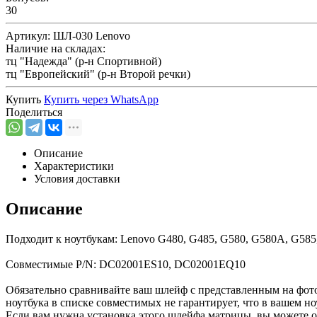
30
Артикул:
ШЛ-030 Lenovo
Наличие на складах:
тц "Надежда" (р-н Спортивной)
тц "Европейский" (р-н Второй речки)
Купить
Купить через
WhatsApp
Поделиться
Описание
Характеристики
Условия доставки
Описание
Подходит к ноутбукам: Lenovo G480, G485, G580, G580A, G58
Совместимые P/N: DC02001ES10, DC02001EQ10
Обязательно сравнивайте ваш шлейф с представленным на фото
ноутбука в списке совместимых не гарантирует, что в вашем н
Если вам нужна установка этого шлейфа матрицы, вы можете о