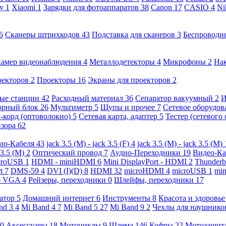
ny
1
Xiaomi
1
Зарядки для фотоаппаратов
38
Canon
17
CASIO
4
Ni
6
Сканеры штрихкодов
43
Подставка для сканеров
3
Беспроводн
камер видеонаблюдения
4
Металлодетекторы
4
Микрофоны
2
На
оекторов
2
Проекторы
16
Экраны для проекторов
2
ые станции
42
Расходный материал
36
Сепаратор вакуумный
2
И
орный блок
26
Мультиметр
5
Щупы и прочее
7
Сетевое оборудо
-корд (оптоволокно)
5
Сетевая карта, адаптер
5
Тестер (сетевого
изора
62
ио-Кабеля
43
jack 3.5 (M) - jack 3.5 (F)
4
jack 3.5 (M) - jack 3.5 (M)
 3.5 (M)
2
Оптический провод
7
Аудио-Переходники
19
Видео-К
croUSB
1
HDMI - miniHDMI
6
Mini DisplayPort - HDMI
2
Thunderb
rt
7
DMS-59
4
DVI (I)(D)
8
HDMI
32
microHDMI
4
microUSB
1
min
- VGA
4
Рейзеры, переходники
0
Шлейфы, переходники
17
ратор
5
Домашний интернет
6
Инструменты
8
Красота и здоровь
nd 3
4
Mi Band 4
7
Mi Band 5
27
Mi Band 9
2
Чехлы для наушник
0
Аксессуары
18
Мотоциклы
9
Шлема
146
Кофры
22
Мотозащит