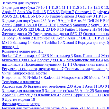
Запчасти для ноутбука
Экран для ноутбука
79
10.1
1
11.0
1
11.1
1
11.6
5
12.1
3
12.5
0
13
Apple
37
Asus
304
Dell
115
DNS
63
Fujitsu
7
Gateway
1
Gigabyte
ASUS
231
DELL
56
DNS
35
Fujitsu-Siemens
3
Gateway
3
HP
167
Зарядки для ноутбуков
235
Acer
19
Apple
0
Asus
56
Dell
24
HP
4
Acer
2
Apple
1
Asus
8
Dell
2
HP
6
Lenovo
5
Samsung
2
Sony
1
Зар
Apple
20
ASUS
123
DELL
23
DNS
16
Fujitsu
1
Hasee
2
HP
94
Hu
Жесткие диски
29
Твердотельные диски SSD
13
Оперативная п
11
Sony
5
Xiaomi
2
Шарниры
60
Acer
7
Asus
17
DELL
1
HP
21
L
MSI
5
Samsung
14
Sony
8
Toshiba
10
Xiaomi
3
Корпуса для ноут
привод
11
Комплектующие для ПК
Socket LGA на шарах
9
USB Контроллер
3
Блок Питания
4
Жест
включения для ПК
4
Корпус для ПК
2
Материнские платы
4
М
наушников
2
Проводные наушники
12
1
1
Оперативная память
Регуляторы скорости, переходники
7
Системы охлаждения вид
Чипы, микросхемы, мосты
Видеочипы
40
Nvidia
18
Radeon
22
Микросхемы
80
Мосты
48
П
Телефоны и планшеты
Аксессуары
36
Батареи для телефонов
230
Acer
1
Asus
11
BQ
0
Зарядки для планшетов
5
Защитные стёкла
58
Apple
25
Samsun
Apple
90
Батареи для планшетов
47
Acer
1
Apple
1
ASUS
11
Del
0
Другие модели
18
Фото-видеоаппаратура
Батареи для фото-видео-аппаратов
216
Canon
50
CASIO
16
FUJ