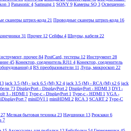
kon
3
Panasonic
4
Samsung
1
SONY
9
Камеры SQ
3
Освещение,
ые сканеры штрих-кода
21
Проводные сканеры штрих-кода
16
конечники
31
Прочее
12
Сейфы
4
Шнуры, кабеля
22
нструмент, прочее
84
PostCard, тестеры
12
Инструмент
28
вание
45
Конектор, соеденитель RJ11
4
Конектор, соеденитель
 оборудования)
4
RS преобразователи
11
Лупа, микроскоп
22
13
jack 3.5 (M) - jack 6.5 (M) X2
4
jack 3.5 (M) - RCA (M) x2
6
jack
абели
73
DisplayPort - DisplayPort
2
DisplayPort - HDMI
3
DVI -
olt 3 - HDMI
1
Type-c - DisplayPort
1
Type-c - HDMI
1
VGA -
iDisplayPort
7
miniDVI
1
miniHDMI
2
RCA
3
SCART
2
Type-C
е
27
Мелкая бытовая техника
23
Наушники
13
Рюкзаки
6
ов
7
а
15
Аксессуары для рыбалки
12
Бейсболки
54
Гермомешки
45