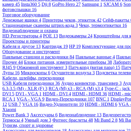
камер
45
Insta360
5
Dji
8
GoPro Hero
27
Samsung
1
SJCAM
6
So
фотовспышки
16
Торговое оборудование
Денежные ящики
4
Принтеры чеков, этикеток
42
Сейф-пакеты
Стационарные сканеры штрих-кода
3
Чеки, термоэтикетки
16
Видеонаблюдение и охрана
HD Регистраторы
4
POE
13
Видеокамеры
24
Кронштейны для 
Проекторы и принтеры
Кабеля и другое
13
Картридж
19
HP
19
Комплектующие для пр
Оборудование и инструмент
Паяльные станции и расходники
84
Паяльные ванные
4
Паяльн
Прочее
44
Блоки питания, измерительные приборы
38
Лаборат
RJ45
9
Обжимной инструмент
3
Патч-корд (витая пара)
15
Патч
Лупы
16
Микроскопы
6
Осушители воздуха
3
Подсветка телев
Кабели, шлейфы, переходники
USB Кабеля переходники
36
Аудио конвектор, трансивер
3
Ауд
6.3-3.5 (M) - XLR (F)
3
RCA (M) x3 - RCA (M) x3
4
Type-C - jack
DVI
5
DVI - VGA
1
HDMI - DVI
4
HDMI - HDMI
36
HDMI - mi
RCA
1
VGA - VGA
9
Видео-Переходники
107
BNC
1
DisplayPo
12
USB
7
VGA
16
Видео-Удлинители
10
HDMI - HDMI
6
VGA 
Xiaomi
Power Bank
3
Аксессуары
6
Видеонаблюдение
13
Видеорегист
Термосы
4
Умный дом
3
Фитнес браслеты
48
Mi Band 2
8
Mi Ba
Туризм, спорт и здоровье
Аксессуары для велосипедов
18
Аксессуары для мотоциклов
21