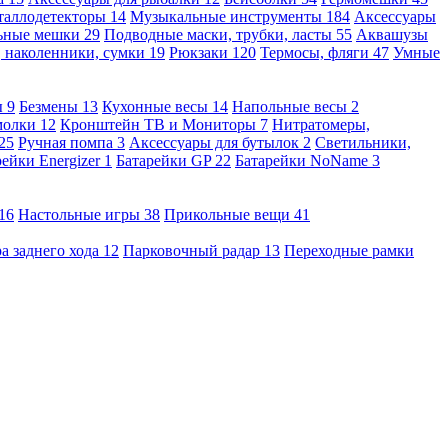
таллодетекторы
14
Музыкальные инструменты
184
Аксессуары
льные мешки
29
Подводные маски, трубки, ласты
55
Аквашузы
, наколенники, сумки
19
Рюкзаки
120
Термосы, фляги
47
Умные
ы
9
Безмены
13
Кухонные весы
14
Напольные весы
2
молки
12
Кронштейн ТВ и Мониторы
7
Нитратомеры,
25
Ручная помпа
3
Аксессуары для бутылок
2
Светильники,
рейки Energizer
1
Батарейки GP
22
Батарейки NoName
3
16
Настольные игры
38
Прикольные вещи
41
а заднего хода
12
Парковочный радар
13
Переходные рамки