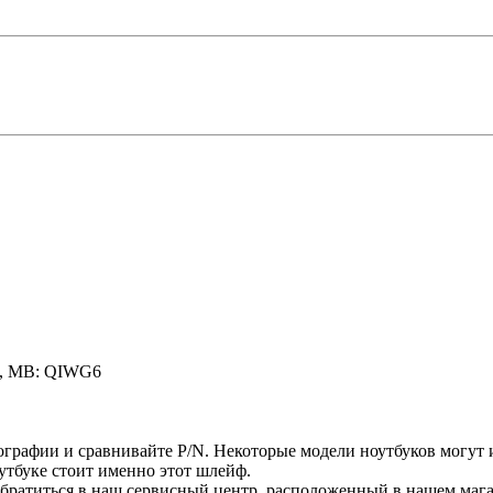
5, MB: QIWG6
графии и сравнивайте P/N. Некоторые модели ноутбуков могут 
оутбуке стоит именно этот шлейф.
братиться в наш сервисный центр, расположенный в нашем мага