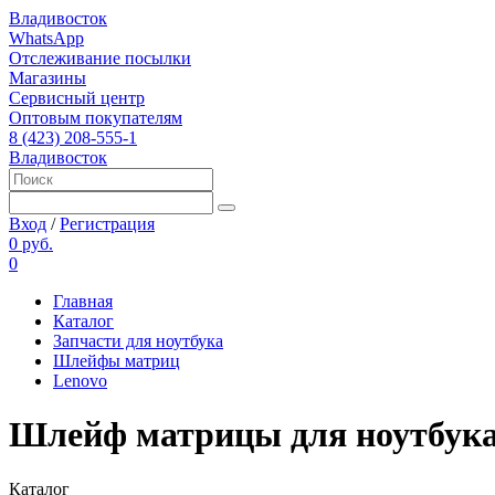
Владивосток
WhatsApp
Отслеживание посылки
Магазины
Сервисный центр
Оптовым покупателям
8 (423) 208-555-1
Владивосток
Вход
/
Регистрация
0 руб.
0
Главная
Каталог
Запчасти для ноутбука
Шлейфы матриц
Lenovo
Шлейф матрицы для ноутбука 
Каталог