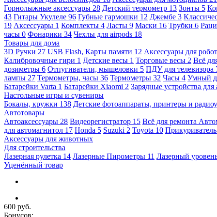
Горнолыжные аксессуары
28
Детский термометр
13
Зонты
5
Ко
43
Гитары Укулеле
96
Губные гармошки
12
Джембе
3
Классичес
19
Аксессуары
1
Комплекты
4
Ласты
9
Маски
16
Трубки
6
Раци
часы
0
Фонарики
34
Чехлы для airpods
18
Товары для дома
3D Ручки
27
USB Flash, Карты памяти
12
Аксессуары для робо
Калибровочные гири
1
Детские весы
1
Торговые весы
2
Всё дл
дозиметры
6
Отпугиватели, мышеловки
5
ПДУ для телевизора
лампы
27
Термометры, часы
36
Термометры
32
Часы
4
Умный 
Батарейки Varta
1
Батарейки Xiaomi
2
Зарядные устройства для
Настольные игры и сувениры
Бокалы, кружки
138
Детские фотоаппараты, принтеры и ради
Автотовары
Автоаксессуары
28
Видеорегистратор
15
Всё для ремонта Авт
для автомагнитол
17
Honda
5
Suzuki
2
Toyota
10
Прикуривател
Аксессуары для животных
Для строительства
Лазерная рулетка
14
Лазерные Пирометры
11
Лазерный уровен
Уценённый товар
600 руб.
Бонусов: