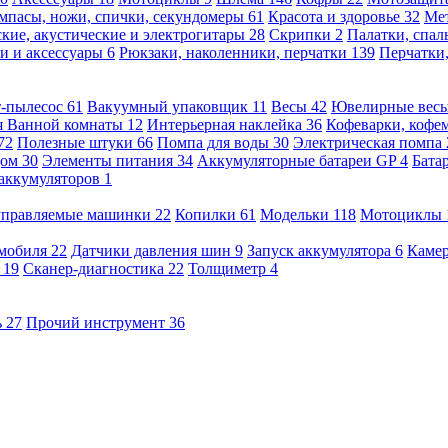
мпасы, ножи, спички, секундомеры
61
Красота и здоровье
32
Ме
кие, акустические и электрогитары
28
Скрипки
2
Палатки, спа
и и аксессуары
6
Рюкзаки, наколенники, перчатки
139
Перчатки
т-пылесос
61
Вакуумный упаковщик
11
Весы
42
Ювелирные вес
я Ванной комнаты
12
Интерьерная наклейка
36
Кофеварки, кофе
72
Полезные штуки
66
Помпа для воды
30
Электрическая помпа
дом
30
Элементы питания
34
Аккумуляторные батареи GP
4
Бата
 аккумуляторов
1
оуправляемые машинки
22
Копилки
61
Модельки
118
Мотоциклы
омобиля
22
Датчики давления шин
9
Запуск аккумулятора
6
Камер
ь
19
Сканер-диагностика
22
Толщиметр
4
ь
27
Прочий инструмент
36