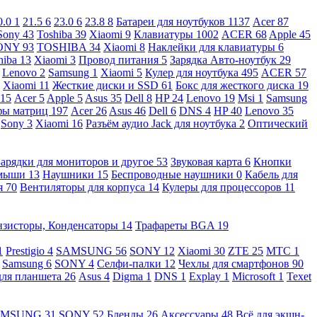
0.0
1
21.5
6
23.0
6
23.8
8
Батареи для ноутбуков
1137
Acer
87
Sony
43
Toshiba
39
Xiaomi
9
Клавиатуры
1002
ACER
68
Apple
45
ONY
93
TOSHIBA
34
Xiaomi
8
Наклейки для клавиатуры
6
hiba
13
Xiaomi
3
Провод питания
5
Зарядка Авто-ноутбук
29
Lenovo
2
Samsung
1
Xiaomi
5
Кулер для ноутбука
495
ACER
57
Xiaomi
11
Жесткие диски и SSD
61
Бокс для жесткого диска
19
115
Acer
5
Apple
5
Asus
35
Dell
8
HP
24
Lenovo
19
Msi
1
Samsung
ы матриц
197
Acer
26
Asus
46
Dell
6
DNS
4
HP
40
Lenovo
35
Sony
3
Xiaomi
16
Разъём аудио Jack для ноутбука
2
Оптический
Зарядки для мониторов и другое
53
Звуковая карта
6
Кнопки
 мыши
13
Наушники
15
Беспроводные наушники
0
Кабель для
я
70
Вентиляторы для корпуса
14
Кулеры для процессоров
11
нзисторы, Конденсаторы
14
Трафареты BGA
19
1
Prestigio
4
SAMSUNG
56
SONY
12
Xiaomi
30
ZTE
25
МТС
1
Samsung
6
SONY
4
Селфи-палки
12
Чехлы для смартфонов
90
для планшета
26
Asus
4
Digma
1
DNS
1
Explay
1
Microsoft
1
Texet
AMSUNG
31
SONY
52
Бленды
26
Аксессуары
48
Всё для экшн-