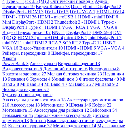
4
Type-C - jack 3.5 (M)
2
Оптический провод
7
Аудио-
Переходники
19
Видео-Кабели
73
DisplayPort - DisplayPort
2
DisplayPort - HDMI
3
DVI - DVI
5
DVI - VGA
1
HDMI - DVI
4
HDMI - HDMI
36
HDMI - microUSB
1
HDMI - miniHDMI
6
Mini DisplayPort - HDMI
2
Thunderbolt 3 - HDMI
1
Type-c -
DisplayPort
1
Type-c - HDMI
1
VGA - RCA
1
VGA - VGA
9
Видео-Переходники
107
BNC
1
DisplayPort
7
DMS-59
4
DVI
(I)(D)
8
HDMI
32
microHDMI
4
microUSB
1
miniDisplayPort
7
miniDVI
1
miniHDMI
2
RCA
3
SCART
2
Type-C
12
USB
7
VGA
16
Видео-Удлинители
10
HDMI - HDMI
6
VGA - VGA
4
Рейзеры, переходники
0
Шлейфы, переходники
17
Xiaomi
Power Bank
3
Аксессуары
6
Видеонаблюдение
13
Видеорегистратор
5
Домашний интернет
6
Инструменты
8
Красота и здоровье
27
Мелкая бытовая техника
23
Наушники
13
Рюкзаки
6
Термосы
4
Умный дом
3
Фитнес браслеты
48
Mi
Band 2
8
Mi Band 3
4
Mi Band 4
7
Mi Band 5
27
Mi Band 9
2
Чехлы для наушников
7
Туризм, спорт и здоровье
Аксессуары для велосипедов
18
Аксессуары для мотоциклов
210
Аксессуары
18
Мотоциклы
9
Шлема
146
Кофры
22
Мотозащита
15
Аксессуары для рыбалки
12
Бейсболки
54
Гермомешки
45
Горнолыжные аксессуары
28
Детский
термометр
13
Зонты
5
Компасы, ножи, спички, секундомеры
61
Красота и здоровье
32
Металлодетекторы
14
Музыкальные