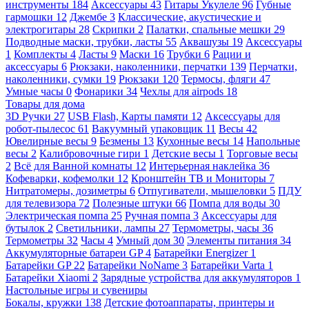
инструменты
184
Аксессуары
43
Гитары Укулеле
96
Губные
гармошки
12
Джембе
3
Классические, акустические и
электрогитары
28
Скрипки
2
Палатки, спальные мешки
29
Подводные маски, трубки, ласты
55
Аквашузы
19
Аксессуары
1
Комплекты
4
Ласты
9
Маски
16
Трубки
6
Рации и
аксессуары
6
Рюкзаки, наколенники, перчатки
139
Перчатки,
наколенники, сумки
19
Рюкзаки
120
Термосы, фляги
47
Умные часы
0
Фонарики
34
Чехлы для airpods
18
Товары для дома
3D Ручки
27
USB Flash, Карты памяти
12
Аксессуары для
робот-пылесос
61
Вакуумный упаковщик
11
Весы
42
Ювелирные весы
9
Безмены
13
Кухонные весы
14
Напольные
весы
2
Калибровочные гири
1
Детские весы
1
Торговые весы
2
Всё для Ванной комнаты
12
Интерьерная наклейка
36
Кофеварки, кофемолки
12
Кронштейн ТВ и Мониторы
7
Нитратомеры, дозиметры
6
Отпугиватели, мышеловки
5
ПДУ
для телевизора
72
Полезные штуки
66
Помпа для воды
30
Электрическая помпа
25
Ручная помпа
3
Аксессуары для
бутылок
2
Светильники, лампы
27
Термометры, часы
36
Термометры
32
Часы
4
Умный дом
30
Элементы питания
34
Аккумуляторные батареи GP
4
Батарейки Energizer
1
Батарейки GP
22
Батарейки NoName
3
Батарейки Varta
1
Батарейки Xiaomi
2
Зарядные устройства для аккумуляторов
1
Настольные игры и сувениры
Бокалы, кружки
138
Детские фотоаппараты, принтеры и