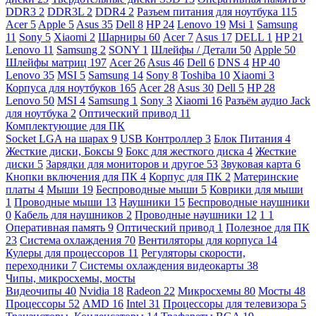
DDR3
2
DDR3L
2
DDR4
2
Разъем питания для ноутбука
115
Acer
5
Apple
5
Asus
35
Dell
8
HP
24
Lenovo
19
Msi
1
Samsung
11
Sony
5
Xiaomi
2
Шарниры
60
Acer
7
Asus
17
DELL
1
HP
21
Lenovo
11
Samsung
2
SONY
1
Шлейфы / Детали
50
Apple
50
Шлейфы матриц
197
Acer
26
Asus
46
Dell
6
DNS
4
HP
40
Lenovo
35
MSI
5
Samsung
14
Sony
8
Toshiba
10
Xiaomi
3
Корпуса для ноутбуков
165
Acer
28
Asus
30
Dell
5
HP
28
Lenovo
50
MSI
4
Samsung
1
Sony
3
Xiaomi
16
Разъём аудио Jack
для ноутбука
2
Оптический привод
11
Комплектующие для ПК
Socket LGA на шарах
9
USB Контроллер
3
Блок Питания
4
Жесткие диски, Боксы
9
Бокс для жесткого диска
4
Жесткие
диски
5
Зарядки для мониторов и другое
53
Звуковая карта
6
Кнопки включения для ПК
4
Корпус для ПК
2
Материнские
платы
4
Мыши
19
Беспроводные мыши
5
Коврики для мыши
1
Проводные мыши
13
Наушники
15
Беспроводные наушники
0
Кабель для наушников
2
Проводные наушники
12
1
1
Оперативная память
9
Оптический привод
1
Полезное для ПК
23
Система охлаждения
70
Вентиляторы для корпуса
14
Кулеры для процессоров
11
Регуляторы скорости,
переходники
7
Системы охлаждения видеокарты
38
Чипы, микросхемы, мосты
Видеочипы
40
Nvidia
18
Radeon
22
Микросхемы
80
Мосты
48
Процессоры
52
AMD
16
Intel
31
Процессоры для телевизора
5