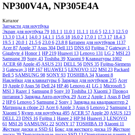
NP300V4A, NP305E4A
Каталог
Запчасти для ноутбука
Экран для ноутбука
79
10.1
1
11.0
1
11.1
1
11.6
5
12.1
3
12.5
0
13.3
0
13.4
1
14.0
3
14.1
1
15.6
18
16.0
2
17.0
1
17.3
17
18.4
3
19.5
1
20.0
1
21.5
6
23.0
6
23.8
8
Батареи для ноутбуков
1137
Acer
87
Apple
37
Asus
304
Dell
115
DNS
63
Fujitsu
7
Gateway
1
Gigabyte
4
Honor
1
HP
219
Huawei
13
Lenovo
131
LG
2
MSI
23
Samsung
39
Sony
43
Toshiba
39
Xiaomi
9
Клавиатуры
1002
ACER
68
Apple
45
ASUS
231
DELL
56
DNS
35
Fujitsu-Siemens
3
Gateway
3
HP
167
HUAWEI
5
LENOVO
122
MSI
23
Packard
Bell
5
SAMSUNG
98
SONY
93
TOSHIBA
34
Xiaomi
8
Наклейки для клавиатуры
6
Зарядки для ноутбуков
235
Acer
19
Apple
0
Asus
56
Dell
24
HP
46
Lenovo
41
LG
1
Microsoft
5
MSI
3
Razer
1
Samsung
8
Sony
10
Toshiba
13
Xiaomi
3
Провод
питания
5
Зарядка Авто-ноутбук
29
Acer
2
Apple
1
Asus
8
Dell
2
HP
6
Lenovo
5
Samsung
2
Sony
1
Зарядка на квадракоптер
2
Матрицы в сборе
23
Acer
6
Apple
3
Asus
6
Lenovo
2
Samsung
1
Xiaomi
5
Кулер для ноутбука
495
ACER
57
Apple
20
ASUS
123
DELL
23
DNS
16
Fujitsu
1
Hasee
2
HP
94
Huawei
3
LENOVO
61
MSI
26
SAMSUNG
22
SONY
17
TOSHIBA
19
Xiaomi
11
Жесткие диски и SSD
61
Бокс для жесткого диска
19
Жесткие
диски
29
Твердотельные диски SSD
13
Оперативная память
6