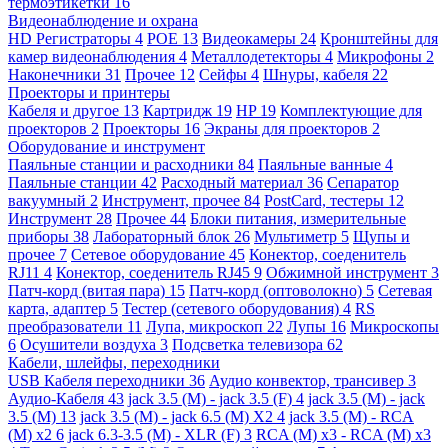
термоэтикетки
16
Видеонаблюдение и охрана
HD Регистраторы
4
POE
13
Видеокамеры
24
Кронштейны для
камер видеонаблюдения
4
Металлодетекторы
4
Микрофоны
2
Наконечники
31
Прочее
12
Сейфы
4
Шнуры, кабеля
22
Проекторы и принтеры
Кабеля и другое
13
Картридж
19
HP
19
Комплектующие для
проекторов
2
Проекторы
16
Экраны для проекторов
2
Оборудование и инструмент
Паяльные станции и расходники
84
Паяльные ванные
4
Паяльные станции
42
Расходный материал
36
Сепаратор
вакуумный
2
Инструмент, прочее
84
PostCard, тестеры
12
Инструмент
28
Прочее
44
Блоки питания, измерительные
приборы
38
Лабораторный блок
26
Мультиметр
5
Щупы и
прочее
7
Сетевое оборудование
45
Конектор, соеденитель
RJ11
4
Конектор, соеденитель RJ45
9
Обжимной инструмент
3
Патч-корд (витая пара)
15
Патч-корд (оптоволокно)
5
Сетевая
карта, адаптер
5
Тестер (сетевого оборудования)
4
RS
преобразователи
11
Лупа, микроскоп
22
Лупы
16
Микроскопы
6
Осушители воздуха
3
Подсветка телевизора
62
Кабели, шлейфы, переходники
USB Кабеля переходники
36
Аудио конвектор, трансивер
3
Аудио-Кабеля
43
jack 3.5 (M) - jack 3.5 (F)
4
jack 3.5 (M) - jack
3.5 (M)
13
jack 3.5 (M) - jack 6.5 (M) X2
4
jack 3.5 (M) - RCA
(M) x2
6
jack 6.3-3.5 (M) - XLR (F)
3
RCA (M) x3 - RCA (M) x3