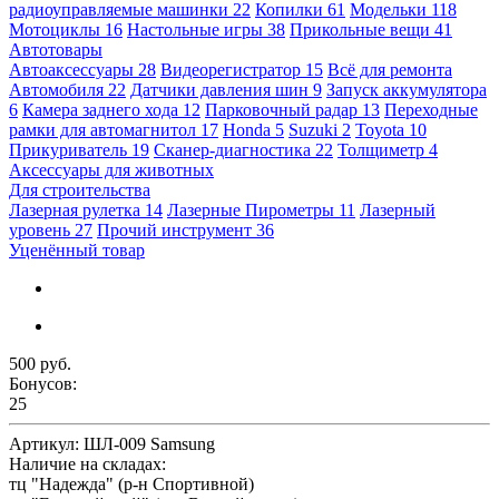
радиоуправляемые машинки
22
Копилки
61
Модельки
118
Мотоциклы
16
Настольные игры
38
Прикольные вещи
41
Автотовары
Автоаксессуары
28
Видеорегистратор
15
Всё для ремонта
Автомобиля
22
Датчики давления шин
9
Запуск аккумулятора
6
Камера заднего хода
12
Парковочный радар
13
Переходные
рамки для автомагнитол
17
Honda
5
Suzuki
2
Toyota
10
Прикуриватель
19
Сканер-диагностика
22
Толщиметр
4
Аксессуары для животных
Для строительства
Лазерная рулетка
14
Лазерные Пирометры
11
Лазерный
уровень
27
Прочий инструмент
36
Уценённый товар
500 руб.
Бонусов:
25
Артикул:
ШЛ-009 Samsung
Наличие на складах:
тц "Надежда" (р-н Спортивной)