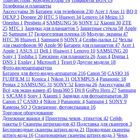
Транзисторы, Конденсаторы
14
Трафареты BGA
19
Телефоны и планшеты
Аксессуары
36
Батареи для телефонов
230
Acer
1
Asus
11
BQ
0
DEXP
3
Doogee
20
HTC
5
Huawei
34
Lenovo
14
Meizu
13
Oneplus
1
Prestigio
4
SAMSUNG
56
SONY
12
Xiaomi
30
ZTE
25
МТС
1
Зарядки для планшетов
5
Защитные стёкла
58
Apple
25
Samsung
17
Гидрогелевая пленка
16
Модули, экраны
47
HTC
36
Huawei
1
Samsung
6
SONY
4
Селфи-палки
12
Чехлы
для смартфонов
90
Apple
90
Батареи для планшетов
47
Acer
1
Apple
1
ASUS
11
Dell
1
Huawei
1
Lenovo
10
SAMSUNG
20
Sony
1
Toshiba
1
Тачскрин для планшета
26
Asus
4
Digma
1
DNS
1
Explay
1
Microsoft
1
Texet
0
Другие модели
18
Фото-видеоаппаратура
Батареи для фото-видео-аппаратов
216
Canon
50
CASIO
16
FUJIFILM
11
Konica
1
Nikon
31
OLYMPUS
4
Panasonic
18
Pentax
2
SAMSUNG
31
SONY
52
Бленды
26
Аксессуары
48
Всё для экшн-камер
45
Insta360
5
Dji
8
GoPro Hero
27
Samsung
1
SJCAM
6
Sony
1
Xiaomi
1
Зарядки для фотоаппаратов
38
Canon
17
CASIO
4
Nikon
3
Panasonic
4
Samsung
1
SONY
9
Камеры SQ
3
Освещение, фотовспышки
16
Торговое оборудование
Денежные ящики
4
Принтеры чеков, этикеток
42
Сейф-
пакеты
6
Сканеры штрихкодов
43
Подставка для сканеров
3
Беспроводные сканеры штрих-кода
21
Проводные сканеры
штрих-кода
16
Стационарные сканеры штрих-кода
3
Чеки,