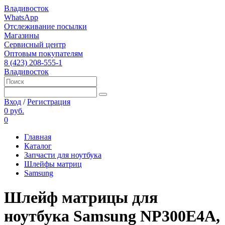
Владивосток
WhatsApp
Отслеживание посылки
Магазины
Сервисный центр
Оптовым покупателям
8 (423) 208-555-1
Владивосток
Вход
/
Регистрация
0 руб.
0
Главная
Каталог
Запчасти для ноутбука
Шлейфы матриц
Samsung
Шлейф матрицы для
ноутбука Samsung NP300E4A,