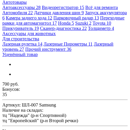
Автотовары
Автоаксессуары
28
Видеорегистратор
15
Всё для ремонта
Автомобиля
22
Датчики давления шин
9
Запуск аккумулятора
6
Камера заднего хода
12
Парковочный радар
13
Переходные
рамки для автомагнитол
17
Honda
5
Suzuki
2
Toyota
10
Прикуриватель
19
Сканер-диагностика
22
Толщиметр
4
Аксессуары для животных
Для строительства
Лазерная рулетка
14
Лазерные Пирометры
11
Лазерный
уровень
27
Прочий инструмент
36
Уценённый товар
700 руб.
Бонусов:
35
Артикул:
ШЛ-007 Samsung
Наличие на складах:
тц "Надежда" (р-н Спортивной)
тц "Европейский" (р-н Второй речки)