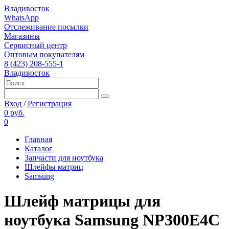
Владивосток
WhatsApp
Отслеживание посылки
Магазины
Сервисный центр
Оптовым покупателям
8 (423) 208-555-1
Владивосток
Вход
/
Регистрация
0 руб.
0
Главная
Каталог
Запчасти для ноутбука
Шлейфы матриц
Samsung
Шлейф матрицы для
ноутбука Samsung NP300E4C