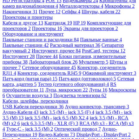
HD Регистраторы
4
POE
13
Видеокамеры
24
Кронштейны для
камер видеонаблюдения
4
Металлодетекторы
4
Микрофоны
2
Наконечники
31
Прочее
12
Сейфы
4
Шнуры, кабеля
22
Проекторы и принтеры
Кабеля и другое
13
Картридж
19
HP
19
Комплектующие для
проекторов
2
Проекторы
16
Экраны для проекторов
2
Оборудование и инструмент
Паяльные станции и расходники
84
Паяльные ванные
4
Паяльные станции
42
Расходный материал
36
Сепаратор
вакуумный
2
Инструмент, прочее
84
PostCard, тестеры
12
Инструмент
28
Прочее
44
Блоки питания, измерительные
приборы
38
Лабораторный блок
26
Мультиметр
5
Щупы и
прочее
7
Сетевое оборудование
45
Конектор, соеденитель
RJ11
4
Конектор, соеденитель RJ45
9
Обжимной инструмент
3
Патч-корд (витая пара)
15
Патч-корд (оптоволокно)
5
Сетевая
карта, адаптер
5
Тестер (сетевого оборудования)
4
RS
преобразователи
11
Лупа, микроскоп
22
Лупы
16
Микроскопы
6
Осушители воздуха
3
Подсветка телевизора
62
Кабели, шлейфы, переходники
USB Кабеля переходники
36
Аудио конвектор, трансивер
3
Аудио-Кабеля
43
jack 3.5 (M) - jack 3.5 (F)
4
jack 3.5 (M) - jack
3.5 (M)
13
jack 3.5 (M) - jack 6.5 (M) X2
4
jack 3.5 (M) - RCA
(M) x2
6
jack 6.3-3.5 (M) - XLR (F)
3
RCA (M) x3 - RCA (M) x3
4
Type-C - jack 3.5 (M)
2
Оптический провод
7
Аудио-
Переходники
19
Видео-Кабели
73
DisplayPort - DisplayPort
2