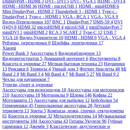
DisplayPort - HDMI
3
DVI - DVI
5
DVI - VGA
1
HDMI - DVI
4
HDMI - HDMI
36
HDMI - microUSB
1
HDMI - miniHDMI
6
Mini DisplayPort - HDMI
2
Thunderbolt 3 - HDMI
1
Type-c -
DisplayPort
1
Type-c - HDMI
1
VGA - RCA
1
VGA - VGA
9
Видео-Переходники
107
BNC
1
DisplayPort
7
DMS-59
4
DVI
(I)(D)
8
HDMI
32
microHDMI
4
microUSB
1
miniDisplayPort
7
miniDVI
1
miniHDMI
2
RCA
3
SCART
2
Type-C
12
USB
7
VGA
16
Видео-Удлинители
10
HDMI - HDMI
6
VGA - VGA
4
Рейзеры, переходники
0
Шлейфы, переходники
17
Xiaomi
Power Bank
3
Аксессуары
6
Видеонаблюдение
13
Видеорегистратор
5
Домашний интернет
6
Инструменты
8
Красота и здоровье
27
Мелкая бытовая техника
23
Наушники
13
Рюкзаки
6
Термосы
4
Умный дом
3
Фитнес браслеты
48
Mi
Band 2
8
Mi Band 3
4
Mi Band 4
7
Mi Band 5
27
Mi Band 9
2
Чехлы для наушников
7
Туризм, спорт и здоровье
Аксессуары для велосипедов
18
Аксессуары для мотоциклов
210
Аксессуары
18
Мотоциклы
9
Шлема
146
Кофры
22
Мотозащита
15
Аксессуары для рыбалки
12
Бейсболки
54
Гермомешки
45
Горнолыжные аксессуары
28
Детский
термометр
13
Зонты
5
Компасы, ножи, спички, секундомеры
61
Красота и здоровье
32
Металлодетекторы
14
Музыкальные
инструменты
184
Аксессуары
43
Гитары Укулеле
96
Губные
гармошки
12
Джембе
3
Классические, акустические и