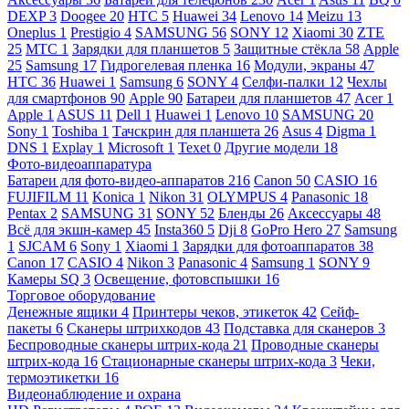
DEXP
3
Doogee
20
HTC
5
Huawei
34
Lenovo
14
Meizu
13
Oneplus
1
Prestigio
4
SAMSUNG
56
SONY
12
Xiaomi
30
ZTE
25
МТС
1
Зарядки для планшетов
5
Защитные стёкла
58
Apple
25
Samsung
17
Гидрогелевая пленка
16
Модули, экраны
47
HTC
36
Huawei
1
Samsung
6
SONY
4
Селфи-палки
12
Чехлы
для смартфонов
90
Apple
90
Батареи для планшетов
47
Acer
1
Apple
1
ASUS
11
Dell
1
Huawei
1
Lenovo
10
SAMSUNG
20
Sony
1
Toshiba
1
Тачскрин для планшета
26
Asus
4
Digma
1
DNS
1
Explay
1
Microsoft
1
Texet
0
Другие модели
18
Фото-видеоаппаратура
Батареи для фото-видео-аппаратов
216
Canon
50
CASIO
16
FUJIFILM
11
Konica
1
Nikon
31
OLYMPUS
4
Panasonic
18
Pentax
2
SAMSUNG
31
SONY
52
Бленды
26
Аксессуары
48
Всё для экшн-камер
45
Insta360
5
Dji
8
GoPro Hero
27
Samsung
1
SJCAM
6
Sony
1
Xiaomi
1
Зарядки для фотоаппаратов
38
Canon
17
CASIO
4
Nikon
3
Panasonic
4
Samsung
1
SONY
9
Камеры SQ
3
Освещение, фотовспышки
16
Торговое оборудование
Денежные ящики
4
Принтеры чеков, этикеток
42
Сейф-
пакеты
6
Сканеры штрихкодов
43
Подставка для сканеров
3
Беспроводные сканеры штрих-кода
21
Проводные сканеры
штрих-кода
16
Стационарные сканеры штрих-кода
3
Чеки,
термоэтикетки
16
Видеонаблюдение и охрана