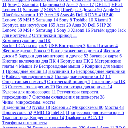
11
Sony
5
Xiaomi
2
Шарниры
60
Acer
7
Asus
17
DELL
1
HP
21
Lenovo
11
Samsung
2
SONY
1
Шлейфы / Детали
50
Apple
50
Шлейфы матриц
197
Acer
26
Asus
46
Dell
6
DNS
4
HP
40
Lenovo
35
MSI
5
Samsung
14
Sony
8
Toshiba
10
Xiaomi
3
Корпуса для ноутбуков
165
Acer
28
Asus
30
Dell
5
HP
28
Lenovo
50
MSI
4
Samsung
1
Sony
3
Xiaomi
16
Разъём аудио Jack
для ноутбука
2
Оптический привод
11
Комплектующие для ПК
Socket LGA на шарах
9
USB Контроллер
3
Блок Питания
4
Жесткие диски, Боксы
9
Бокс для жесткого диска
4
Жесткие
диски
5
Зарядки для мониторов и другое
53
Звуковая карта
6
Кнопки включения для ПК
4
Корпус для ПК
2
Материнские
платы
4
Мыши
19
Беспроводные мыши
5
Коврики для мыши
1
Проводные мыши
13
Наушники
15
Беспроводные наушники
0
Кабель для наушников
2
Проводные наушники
12
1
1
Оперативная память
9
Оптический привод
1
Полезное для ПК
23
Система охлаждения
70
Вентиляторы для корпуса
14
Кулеры для процессоров
11
Регуляторы скорости,
переходники
7
Системы охлаждения видеокарты
38
Чипы, микросхемы, мосты
Видеочипы
40
Nvidia
18
Radeon
22
Микросхемы
80
Мосты
48
Процессоры
52
AMD
16
Intel
31
Процессоры для телевизора
5
Транзисторы, Конденсаторы
14
Трафареты BGA
19
Телефоны и планшеты
Аксессуары
36
Батареи для телефонов
230
Acer
1
Asus
11
BQ
0