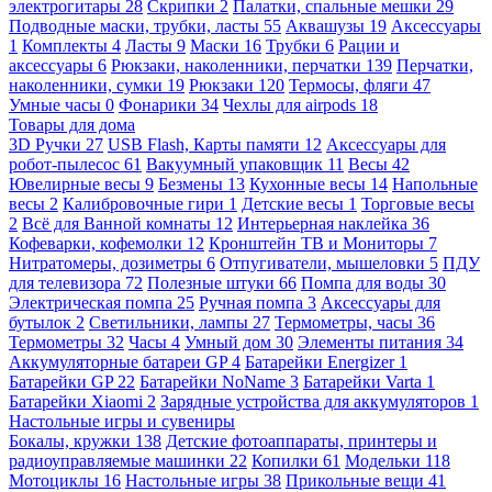
электрогитары
28
Скрипки
2
Палатки, спальные мешки
29
Подводные маски, трубки, ласты
55
Аквашузы
19
Аксессуары
1
Комплекты
4
Ласты
9
Маски
16
Трубки
6
Рации и
аксессуары
6
Рюкзаки, наколенники, перчатки
139
Перчатки,
наколенники, сумки
19
Рюкзаки
120
Термосы, фляги
47
Умные часы
0
Фонарики
34
Чехлы для airpods
18
Товары для дома
3D Ручки
27
USB Flash, Карты памяти
12
Аксессуары для
робот-пылесос
61
Вакуумный упаковщик
11
Весы
42
Ювелирные весы
9
Безмены
13
Кухонные весы
14
Напольные
весы
2
Калибровочные гири
1
Детские весы
1
Торговые весы
2
Всё для Ванной комнаты
12
Интерьерная наклейка
36
Кофеварки, кофемолки
12
Кронштейн ТВ и Мониторы
7
Нитратомеры, дозиметры
6
Отпугиватели, мышеловки
5
ПДУ
для телевизора
72
Полезные штуки
66
Помпа для воды
30
Электрическая помпа
25
Ручная помпа
3
Аксессуары для
бутылок
2
Светильники, лампы
27
Термометры, часы
36
Термометры
32
Часы
4
Умный дом
30
Элементы питания
34
Аккумуляторные батареи GP
4
Батарейки Energizer
1
Батарейки GP
22
Батарейки NoName
3
Батарейки Varta
1
Батарейки Xiaomi
2
Зарядные устройства для аккумуляторов
1
Настольные игры и сувениры
Бокалы, кружки
138
Детские фотоаппараты, принтеры и
радиоуправляемые машинки
22
Копилки
61
Модельки
118
Мотоциклы
16
Настольные игры
38
Прикольные вещи
41