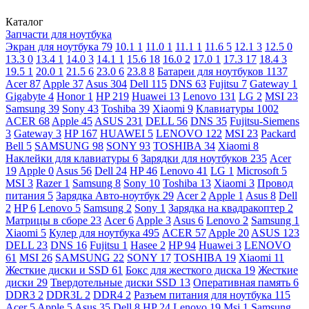
Каталог
Запчасти для ноутбука
Экран для ноутбука
79
10.1
1
11.0
1
11.1
1
11.6
5
12.1
3
12.5
0
13.3
0
13.4
1
14.0
3
14.1
1
15.6
18
16.0
2
17.0
1
17.3
17
18.4
3
19.5
1
20.0
1
21.5
6
23.0
6
23.8
8
Батареи для ноутбуков
1137
Acer
87
Apple
37
Asus
304
Dell
115
DNS
63
Fujitsu
7
Gateway
1
Gigabyte
4
Honor
1
HP
219
Huawei
13
Lenovo
131
LG
2
MSI
23
Samsung
39
Sony
43
Toshiba
39
Xiaomi
9
Клавиатуры
1002
ACER
68
Apple
45
ASUS
231
DELL
56
DNS
35
Fujitsu-Siemens
3
Gateway
3
HP
167
HUAWEI
5
LENOVO
122
MSI
23
Packard
Bell
5
SAMSUNG
98
SONY
93
TOSHIBA
34
Xiaomi
8
Наклейки для клавиатуры
6
Зарядки для ноутбуков
235
Acer
19
Apple
0
Asus
56
Dell
24
HP
46
Lenovo
41
LG
1
Microsoft
5
MSI
3
Razer
1
Samsung
8
Sony
10
Toshiba
13
Xiaomi
3
Провод
питания
5
Зарядка Авто-ноутбук
29
Acer
2
Apple
1
Asus
8
Dell
2
HP
6
Lenovo
5
Samsung
2
Sony
1
Зарядка на квадракоптер
2
Матрицы в сборе
23
Acer
6
Apple
3
Asus
6
Lenovo
2
Samsung
1
Xiaomi
5
Кулер для ноутбука
495
ACER
57
Apple
20
ASUS
123
DELL
23
DNS
16
Fujitsu
1
Hasee
2
HP
94
Huawei
3
LENOVO
61
MSI
26
SAMSUNG
22
SONY
17
TOSHIBA
19
Xiaomi
11
Жесткие диски и SSD
61
Бокс для жесткого диска
19
Жесткие
диски
29
Твердотельные диски SSD
13
Оперативная память
6
DDR3
2
DDR3L
2
DDR4
2
Разъем питания для ноутбука
115
Acer
5
Apple
5
Asus
35
Dell
8
HP
24
Lenovo
19
Msi
1
Samsung