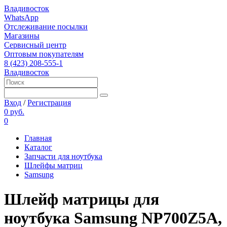
Владивосток
WhatsApp
Отслеживание посылки
Магазины
Сервисный центр
Оптовым покупателям
8 (423) 208-555-1
Владивосток
Вход
/
Регистрация
0 руб.
0
Главная
Каталог
Запчасти для ноутбука
Шлейфы матриц
Samsung
Шлейф матрицы для
ноутбука Samsung NP700Z5A,