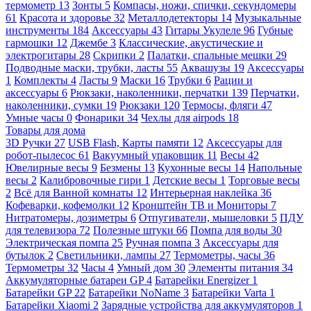
термометр
13
Зонты
5
Компасы, ножи, спички, секундомеры
61
Красота и здоровье
32
Металлодетекторы
14
Музыкальные
инструменты
184
Аксессуары
43
Гитары Укулеле
96
Губные
гармошки
12
Джембе
3
Классические, акустические и
электрогитары
28
Скрипки
2
Палатки, спальные мешки
29
Подводные маски, трубки, ласты
55
Аквашузы
19
Аксессуары
1
Комплекты
4
Ласты
9
Маски
16
Трубки
6
Рации и
аксессуары
6
Рюкзаки, наколенники, перчатки
139
Перчатки,
наколенники, сумки
19
Рюкзаки
120
Термосы, фляги
47
Умные часы
0
Фонарики
34
Чехлы для airpods
18
Товары для дома
3D Ручки
27
USB Flash, Карты памяти
12
Аксессуары для
робот-пылесос
61
Вакуумный упаковщик
11
Весы
42
Ювелирные весы
9
Безмены
13
Кухонные весы
14
Напольные
весы
2
Калибровочные гири
1
Детские весы
1
Торговые весы
2
Всё для Ванной комнаты
12
Интерьерная наклейка
36
Кофеварки, кофемолки
12
Кронштейн ТВ и Мониторы
7
Нитратомеры, дозиметры
6
Отпугиватели, мышеловки
5
ПДУ
для телевизора
72
Полезные штуки
66
Помпа для воды
30
Электрическая помпа
25
Ручная помпа
3
Аксессуары для
бутылок
2
Светильники, лампы
27
Термометры, часы
36
Термометры
32
Часы
4
Умный дом
30
Элементы питания
34
Аккумуляторные батареи GP
4
Батарейки Energizer
1
Батарейки GP
22
Батарейки NoName
3
Батарейки Varta
1
Батарейки Xiaomi
2
Зарядные устройства для аккумуляторов
1