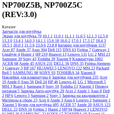
NP700Z5B, NP700Z5C
(REV:3.0)
Каталог
Запчасти для ноутбука
Экран для ноутбука
79
10.1
1
11.0
1
11.1
1
11.6
5
12.1
3
12.5
0
13.3
0
13.4
1
14.0
3
14.1
1
15.6
18
16.0
2
17.0
1
17.3
17
18.4
3
19.5
1
20.0
1
21.5
6
23.0
6
23.8
8
Батареи для ноутбуков
1137
Acer
87
Apple
37
Asus
304
Dell
115
DNS
63
Fujitsu
7
Gateway
1
Gigabyte
4
Honor
1
HP
219
Huawei
13
Lenovo
131
LG
2
MSI
23
Samsung
39
Sony
43
Toshiba
39
Xiaomi
9
Клавиатуры
1002
ACER
68
Apple
45
ASUS
231
DELL
56
DNS
35
Fujitsu-Siemens
3
Gateway
3
HP
167
HUAWEI
5
LENOVO
122
MSI
23
Packard
Bell
5
SAMSUNG
98
SONY
93
TOSHIBA
34
Xiaomi
8
Наклейки для клавиатуры
6
Зарядки для ноутбуков
235
Acer
19
Apple
0
Asus
56
Dell
24
HP
46
Lenovo
41
LG
1
Microsoft
5
MSI
3
Razer
1
Samsung
8
Sony
10
Toshiba
13
Xiaomi
3
Провод
питания
5
Зарядка Авто-ноутбук
29
Acer
2
Apple
1
Asus
8
Dell
2
HP
6
Lenovo
5
Samsung
2
Sony
1
Зарядка на квадракоптер
2
Матрицы в сборе
23
Acer
6
Apple
3
Asus
6
Lenovo
2
Samsung
1
Xiaomi
5
Кулер для ноутбука
495
ACER
57
Apple
20
ASUS
123
DELL
23
DNS
16
Fujitsu
1
Hasee
2
HP
94
Huawei
3
LENOVO
61
MSI
26
SAMSUNG
22
SONY
17
TOSHIBA
19
Xiaomi
11