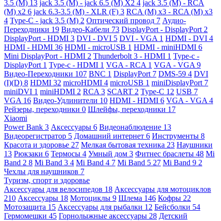
3.5 (M)
13
jack 3.5 (M) - jack 6.5 (M) X2
4
jack 3.5 (M) - RCA
(M) x2
6
jack 6.3-3.5 (M) - XLR (F)
3
RCA (M) x3 - RCA (M) x3
4
Type-C - jack 3.5 (M)
2
Оптический провод
7
Аудио-
Переходники
19
Видео-Кабели
73
DisplayPort - DisplayPort
2
DisplayPort - HDMI
3
DVI - DVI
5
DVI - VGA
1
HDMI - DVI
4
HDMI - HDMI
36
HDMI - microUSB
1
HDMI - miniHDMI
6
Mini DisplayPort - HDMI
2
Thunderbolt 3 - HDMI
1
Type-c -
DisplayPort
1
Type-c - HDMI
1
VGA - RCA
1
VGA - VGA
9
Видео-Переходники
107
BNC
1
DisplayPort
7
DMS-59
4
DVI
(I)(D)
8
HDMI
32
microHDMI
4
microUSB
1
miniDisplayPort
7
miniDVI
1
miniHDMI
2
RCA
3
SCART
2
Type-C
12
USB
7
VGA
16
Видео-Удлинители
10
HDMI - HDMI
6
VGA - VGA
4
Рейзеры, переходники
0
Шлейфы, переходники
17
Xiaomi
Power Bank
3
Аксессуары
6
Видеонаблюдение
13
Видеорегистратор
5
Домашний интернет
6
Инструменты
8
Красота и здоровье
27
Мелкая бытовая техника
23
Наушники
13
Рюкзаки
6
Термосы
4
Умный дом
3
Фитнес браслеты
48
Mi
Band 2
8
Mi Band 3
4
Mi Band 4
7
Mi Band 5
27
Mi Band 9
2
Чехлы для наушников
7
Туризм, спорт и здоровье
Аксессуары для велосипедов
18
Аксессуары для мотоциклов
210
Аксессуары
18
Мотоциклы
9
Шлема
146
Кофры
22
Мотозащита
15
Аксессуары для рыбалки
12
Бейсболки
54
Гермомешки
45
Горнолыжные аксессуары
28
Детский