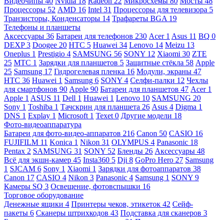
Видеочипы
40
Nvidia
18
Radeon
22
Микросхемы
80
Мосты
48
Процессоры
52
AMD
16
Intel
31
Процессоры для телевизора
5
Транзисторы, Конденсаторы
14
Трафареты BGA
19
Телефоны и планшеты
Аксессуары
36
Батареи для телефонов
230
Acer
1
Asus
11
BQ
0
DEXP
3
Doogee
20
HTC
5
Huawei
34
Lenovo
14
Meizu
13
Oneplus
1
Prestigio
4
SAMSUNG
56
SONY
12
Xiaomi
30
ZTE
25
МТС
1
Зарядки для планшетов
5
Защитные стёкла
58
Apple
25
Samsung
17
Гидрогелевая пленка
16
Модули, экраны
47
HTC
36
Huawei
1
Samsung
6
SONY
4
Селфи-палки
12
Чехлы
для смартфонов
90
Apple
90
Батареи для планшетов
47
Acer
1
Apple
1
ASUS
11
Dell
1
Huawei
1
Lenovo
10
SAMSUNG
20
Sony
1
Toshiba
1
Тачскрин для планшета
26
Asus
4
Digma
1
DNS
1
Explay
1
Microsoft
1
Texet
0
Другие модели
18
Фото-видеоаппаратура
Батареи для фото-видео-аппаратов
216
Canon
50
CASIO
16
FUJIFILM
11
Konica
1
Nikon
31
OLYMPUS
4
Panasonic
18
Pentax
2
SAMSUNG
31
SONY
52
Бленды
26
Аксессуары
48
Всё для экшн-камер
45
Insta360
5
Dji
8
GoPro Hero
27
Samsung
1
SJCAM
6
Sony
1
Xiaomi
1
Зарядки для фотоаппаратов
38
Canon
17
CASIO
4
Nikon
3
Panasonic
4
Samsung
1
SONY
9
Камеры SQ
3
Освещение, фотовспышки
16
Торговое оборудование
Денежные ящики
4
Принтеры чеков, этикеток
42
Сейф-
пакеты
6
Сканеры штрихкодов
43
Подставка для сканеров
3