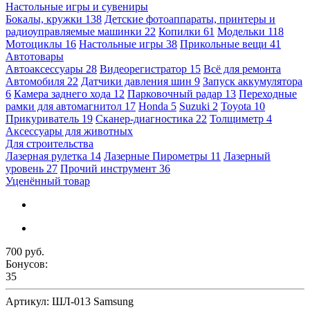
Настольные игры и сувениры
Бокалы, кружки
138
Детские фотоаппараты, принтеры и
радиоуправляемые машинки
22
Копилки
61
Модельки
118
Мотоциклы
16
Настольные игры
38
Прикольные вещи
41
Автотовары
Автоаксессуары
28
Видеорегистратор
15
Всё для ремонта
Автомобиля
22
Датчики давления шин
9
Запуск аккумулятора
6
Камера заднего хода
12
Парковочный радар
13
Переходные
рамки для автомагнитол
17
Honda
5
Suzuki
2
Toyota
10
Прикуриватель
19
Сканер-диагностика
22
Толщиметр
4
Аксессуары для животных
Для строительства
Лазерная рулетка
14
Лазерные Пирометры
11
Лазерный
уровень
27
Прочий инструмент
36
Уценённый товар
700 руб.
Бонусов:
35
Артикул:
ШЛ-013 Samsung