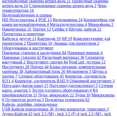
Беспроводные сканеры штрих-кода
21
Проводные сканеры
штрих-кода
16
Стационарные сканеры штрих-кода
3
Чеки,
термоэтикетки
16
Видеонаблюдение и охрана
HD Регистраторы
4
POE
13
Видеокамеры
24
Кронштейны для
камер видеонаблюдения
4
Металлодетекторы
4
Микрофоны
2
Наконечники
31
Прочее
12
Сейфы
4
Шнуры, кабеля
22
Проекторы и принтеры
Кабеля и другое
13
Картридж
19
HP
19
Комплектующие для
проекторов
2
Проекторы
16
Экраны для проекторов
2
Оборудование и инструмент
Паяльные станции и расходники
84
Паяльные ванные
4
Паяльные станции
42
Расходный материал
36
Сепаратор
вакуумный
2
Инструмент, прочее
84
PostCard, тестеры
12
Инструмент
28
Прочее
44
Блоки питания, измерительные
приборы
38
Лабораторный блок
26
Мультиметр
5
Щупы и
прочее
7
Сетевое оборудование
45
Конектор, соеденитель
RJ11
4
Конектор, соеденитель RJ45
9
Обжимной инструмент
3
Патч-корд (витая пара)
15
Патч-корд (оптоволокно)
5
Сетевая
карта, адаптер
5
Тестер (сетевого оборудования)
4
RS
преобразователи
11
Лупа, микроскоп
22
Лупы
16
Микроскопы
6
Осушители воздуха
3
Подсветка телевизора
62
Кабели, шлейфы, переходники
USB Кабеля переходники
36
Аудио конвектор, трансивер
3
Аудио-Кабеля
43
jack 3.5 (M) - jack 3.5 (F)
4
jack 3.5 (M) - jack