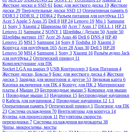
Жесткие диски и SSD
61
Бокс для жесткого диска
19
Жесткие
диски
29
Твердотельные диски SSD
13
Оперативная память
6
DDR3
2
DDR3L
2
DDR4
2
Разъем питания для ноутбука
115
Acer
5
Apple
5
Asus
35
Dell
8
HP
24
Lenovo
19
Msi
1
Samsung
11
Sony
5
Xiaomi
2
Шарниры
60
Acer
7
Asus
17
DELL
1
HP
21
Lenovo
11
Samsung
2
SONY
1
Шлейфы / Детали
50
Apple
50
Шлейфы матриц
197
Acer
26
Asus
46
Dell
6
DNS
4
HP
40
Lenovo
35
MSI
5
Samsung
14
Sony
8
Toshiba
10
Xiaomi
3
Корпуса для ноутбуков
165
Acer
28
Asus
30
Dell
5
HP
28
Lenovo
50
MSI
4
Samsung
1
Sony
3
Xiaomi
16
Разъём аудио Jack
для ноутбука
2
Оптический привод
11
Комплектующие для ПК
Socket LGA на шарах
9
USB Контроллер
3
Блок Питания
4
Жесткие диски, Боксы
9
Бокс для жесткого диска
4
Жесткие
диски
5
Зарядки для мониторов и другое
53
Звуковая карта
6
Кнопки включения для ПК
4
Корпус для ПК
2
Материнские
платы
4
Мыши
19
Беспроводные мыши
5
Коврики для мыши
1
Проводные мыши
13
Наушники
15
Беспроводные наушники
0
Кабель для наушников
2
Проводные наушники
12
1
1
Оперативная память
9
Оптический привод
1
Полезное для ПК
23
Система охлаждения
70
Вентиляторы для корпуса
14
Кулеры для процессоров
11
Регуляторы скорости,
переходники
7
Системы охлаждения видеокарты
38
Чипы, микросхемы, мосты