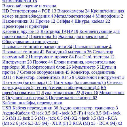
термоэтикетки
16
Видеонаблюдение и охрана
HD Регистраторы
4
POE
13
Видеокамеры
24
Кронштейны для
камер видеонаблюдения
4
Металлодетекторы
4
Микрофоны
2
Наконечники
31
Прочее
12
Сейфы
4
Шнуры, кабеля
22
Проекторы и принтеры
Кабеля и другое
13
Картридж
19
HP
19
Комплектующие для
проекторов
2
Проекторы
16
Экраны для проекторов
2
Оборудование и инструмент
Паяльные станции и расходники
84
Паяльные ванные
4
Паяльные станции
42
Расходный материал
36
Сепаратор
вакуумный
2
Инструмент, прочее
84
PostCard, тестеры
12
Инструмент
28
Прочее
44
Блоки питания, измерительные
приборы
38
Лабораторный блок
26
Мультиметр
5
Щупы и
прочее
7
Сетевое оборудование
45
Конектор, соеденитель
RJ11
4
Конектор, соеденитель RJ45
9
Обжимной инструмент
3
Патч-корд (витая пара)
15
Патч-корд (оптоволокно)
5
Сетевая
карта, адаптер
5
Тестер (сетевого оборудования)
4
RS
преобразователи
11
Лупа, микроскоп
22
Лупы
16
Микроскопы
6
Осушители воздуха
3
Подсветка телевизора
62
Кабели, шлейфы, переходники
USB Кабеля переходники
36
Аудио конвектор, трансивер
3
Аудио-Кабеля
43
jack 3.5 (M) - jack 3.5 (F)
4
jack 3.5 (M) - jack
3.5 (M)
13
jack 3.5 (M) - jack 6.5 (M) X2
4
jack 3.5 (M) - RCA
(M) x2
6
jack 6.3-3.5 (M) - XLR (F)
3
RCA (M) x3 - RCA (M) x3