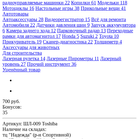
радиоуправляемые машинки
22
Копилки
61
Модельки
118
Мотоциклы
16
Настольные игры
38
Прикольные вещи
41
Автотовары
Автоаксессуары
28
Видеорегистратор
15
Всё для ремонта
Автомобиля
22
Датчики давления шин
9
Запуск аккумулятора
6
Камера заднего хода
12
Парковочный радар
13
Переходные
рамки для автомагнитол
17
Honda
5
Suzuki
2
Toyota
10
Прикуриватель
19
Сканер-диагностика
22
Толщиметр
4
Аксессуары для животных
Для строительства
Лазерная рулетка
14
Лазерные Пирометры
11
Лазерный
уровень
27
Прочий инструмент
36
Уценённый товар
700 руб.
Бонусов:
35
Артикул:
ШЛ-009 Toshiba
Наличие на складах:
тц "Надежда" (р-н Спортивной)