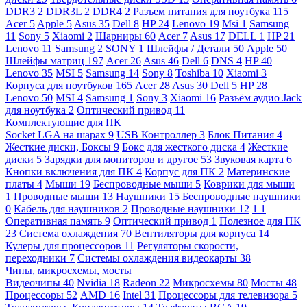
DDR3
2
DDR3L
2
DDR4
2
Разъем питания для ноутбука
115
Acer
5
Apple
5
Asus
35
Dell
8
HP
24
Lenovo
19
Msi
1
Samsung
11
Sony
5
Xiaomi
2
Шарниры
60
Acer
7
Asus
17
DELL
1
HP
21
Lenovo
11
Samsung
2
SONY
1
Шлейфы / Детали
50
Apple
50
Шлейфы матриц
197
Acer
26
Asus
46
Dell
6
DNS
4
HP
40
Lenovo
35
MSI
5
Samsung
14
Sony
8
Toshiba
10
Xiaomi
3
Корпуса для ноутбуков
165
Acer
28
Asus
30
Dell
5
HP
28
Lenovo
50
MSI
4
Samsung
1
Sony
3
Xiaomi
16
Разъём аудио Jack
для ноутбука
2
Оптический привод
11
Комплектующие для ПК
Socket LGA на шарах
9
USB Контроллер
3
Блок Питания
4
Жесткие диски, Боксы
9
Бокс для жесткого диска
4
Жесткие
диски
5
Зарядки для мониторов и другое
53
Звуковая карта
6
Кнопки включения для ПК
4
Корпус для ПК
2
Материнские
платы
4
Мыши
19
Беспроводные мыши
5
Коврики для мыши
1
Проводные мыши
13
Наушники
15
Беспроводные наушники
0
Кабель для наушников
2
Проводные наушники
12
1
1
Оперативная память
9
Оптический привод
1
Полезное для ПК
23
Система охлаждения
70
Вентиляторы для корпуса
14
Кулеры для процессоров
11
Регуляторы скорости,
переходники
7
Системы охлаждения видеокарты
38
Чипы, микросхемы, мосты
Видеочипы
40
Nvidia
18
Radeon
22
Микросхемы
80
Мосты
48
Процессоры
52
AMD
16
Intel
31
Процессоры для телевизора
5