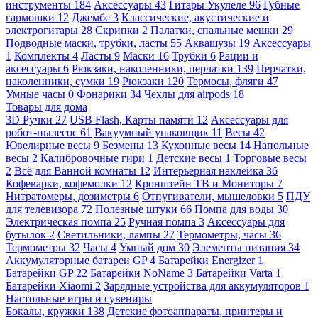
инструменты
184
Аксессуары
43
Гитары Укулеле
96
Губные
гармошки
12
Джембе
3
Классические, акустические и
электрогитары
28
Скрипки
2
Палатки, спальные мешки
29
Подводные маски, трубки, ласты
55
Аквашузы
19
Аксессуары
1
Комплекты
4
Ласты
9
Маски
16
Трубки
6
Рации и
аксессуары
6
Рюкзаки, наколенники, перчатки
139
Перчатки,
наколенники, сумки
19
Рюкзаки
120
Термосы, фляги
47
Умные часы
0
Фонарики
34
Чехлы для airpods
18
Товары для дома
3D Ручки
27
USB Flash, Карты памяти
12
Аксессуары для
робот-пылесос
61
Вакуумный упаковщик
11
Весы
42
Ювелирные весы
9
Безмены
13
Кухонные весы
14
Напольные
весы
2
Калибровочные гири
1
Детские весы
1
Торговые весы
2
Всё для Ванной комнаты
12
Интерьерная наклейка
36
Кофеварки, кофемолки
12
Кронштейн ТВ и Мониторы
7
Нитратомеры, дозиметры
6
Отпугиватели, мышеловки
5
ПДУ
для телевизора
72
Полезные штуки
66
Помпа для воды
30
Электрическая помпа
25
Ручная помпа
3
Аксессуары для
бутылок
2
Светильники, лампы
27
Термометры, часы
36
Термометры
32
Часы
4
Умный дом
30
Элементы питания
34
Аккумуляторные батареи GP
4
Батарейки Energizer
1
Батарейки GP
22
Батарейки NoName
3
Батарейки Varta
1
Батарейки Xiaomi
2
Зарядные устройства для аккумуляторов
1
Настольные игры и сувениры
Бокалы, кружки
138
Детские фотоаппараты, принтеры и