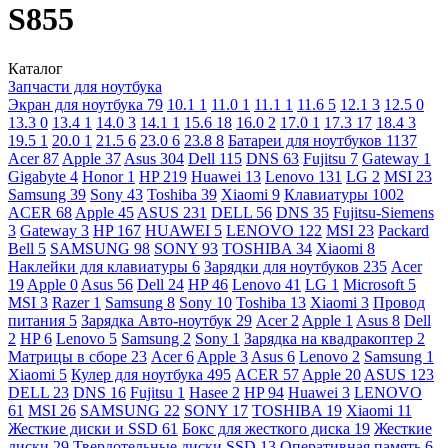
S855
Каталог
Запчасти для ноутбука
Экран для ноутбука
79
10.1
1
11.0
1
11.1
1
11.6
5
12.1
3
12.5
0
13.3
0
13.4
1
14.0
3
14.1
1
15.6
18
16.0
2
17.0
1
17.3
17
18.4
3
19.5
1
20.0
1
21.5
6
23.0
6
23.8
8
Батареи для ноутбуков
1137
Acer
87
Apple
37
Asus
304
Dell
115
DNS
63
Fujitsu
7
Gateway
1
Gigabyte
4
Honor
1
HP
219
Huawei
13
Lenovo
131
LG
2
MSI
23
Samsung
39
Sony
43
Toshiba
39
Xiaomi
9
Клавиатуры
1002
ACER
68
Apple
45
ASUS
231
DELL
56
DNS
35
Fujitsu-Siemens
3
Gateway
3
HP
167
HUAWEI
5
LENOVO
122
MSI
23
Packard
Bell
5
SAMSUNG
98
SONY
93
TOSHIBA
34
Xiaomi
8
Наклейки для клавиатуры
6
Зарядки для ноутбуков
235
Acer
19
Apple
0
Asus
56
Dell
24
HP
46
Lenovo
41
LG
1
Microsoft
5
MSI
3
Razer
1
Samsung
8
Sony
10
Toshiba
13
Xiaomi
3
Провод
питания
5
Зарядка Авто-ноутбук
29
Acer
2
Apple
1
Asus
8
Dell
2
HP
6
Lenovo
5
Samsung
2
Sony
1
Зарядка на квадракоптер
2
Матрицы в сборе
23
Acer
6
Apple
3
Asus
6
Lenovo
2
Samsung
1
Xiaomi
5
Кулер для ноутбука
495
ACER
57
Apple
20
ASUS
123
DELL
23
DNS
16
Fujitsu
1
Hasee
2
HP
94
Huawei
3
LENOVO
61
MSI
26
SAMSUNG
22
SONY
17
TOSHIBA
19
Xiaomi
11
Жесткие диски и SSD
61
Бокс для жесткого диска
19
Жесткие
диски
29
Твердотельные диски SSD
13
Оперативная память
6