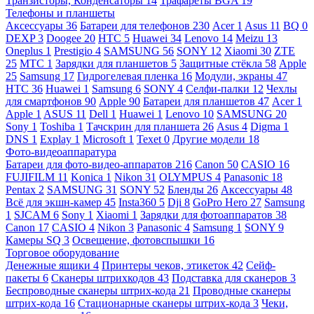
Транзисторы, Конденсаторы
14
Трафареты BGA
19
Телефоны и планшеты
Аксессуары
36
Батареи для телефонов
230
Acer
1
Asus
11
BQ
0
DEXP
3
Doogee
20
HTC
5
Huawei
34
Lenovo
14
Meizu
13
Oneplus
1
Prestigio
4
SAMSUNG
56
SONY
12
Xiaomi
30
ZTE
25
МТС
1
Зарядки для планшетов
5
Защитные стёкла
58
Apple
25
Samsung
17
Гидрогелевая пленка
16
Модули, экраны
47
HTC
36
Huawei
1
Samsung
6
SONY
4
Селфи-палки
12
Чехлы
для смартфонов
90
Apple
90
Батареи для планшетов
47
Acer
1
Apple
1
ASUS
11
Dell
1
Huawei
1
Lenovo
10
SAMSUNG
20
Sony
1
Toshiba
1
Тачскрин для планшета
26
Asus
4
Digma
1
DNS
1
Explay
1
Microsoft
1
Texet
0
Другие модели
18
Фото-видеоаппаратура
Батареи для фото-видео-аппаратов
216
Canon
50
CASIO
16
FUJIFILM
11
Konica
1
Nikon
31
OLYMPUS
4
Panasonic
18
Pentax
2
SAMSUNG
31
SONY
52
Бленды
26
Аксессуары
48
Всё для экшн-камер
45
Insta360
5
Dji
8
GoPro Hero
27
Samsung
1
SJCAM
6
Sony
1
Xiaomi
1
Зарядки для фотоаппаратов
38
Canon
17
CASIO
4
Nikon
3
Panasonic
4
Samsung
1
SONY
9
Камеры SQ
3
Освещение, фотовспышки
16
Торговое оборудование
Денежные ящики
4
Принтеры чеков, этикеток
42
Сейф-
пакеты
6
Сканеры штрихкодов
43
Подставка для сканеров
3
Беспроводные сканеры штрих-кода
21
Проводные сканеры
штрих-кода
16
Стационарные сканеры штрих-кода
3
Чеки,