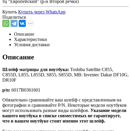
тц "Европейский" (р-н Второй речки)
Купить
Купить через
WhatsApp
Поделиться
Описание
Характеристики
Условия доставки
Описание
Шлейф матрицы для ноутбука:
Toshiba Satellite C855,
C855D, L855, L855D, S855, S855D, MB: Inventec Dakar DF10G,
DR10F
p/n:
6017B0361601
Обязательно сравнивайте ваш шлейф с представленным на
фотографии и сравнивайте P/N. Некоторые модели ноутбуков
могут использовать разные виды шлейфов.
Указание модели
вашего ноутбука в списке совместимых не гарантирует,
что в вашем ноутбуке стоит именно этот шлейф.