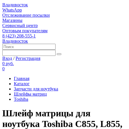
Владивосток
WhatsApp
Отслеживание посылки
Магазины
Сервисный центр
Оптовым покупателям
8 (423) 208-555-1
Владивосток
Вход
/
Регистрация
0 руб.
0
Главная
Каталог
Запчасти для ноутбука
Шлейфы матриц
Toshiba
Шлейф матрицы для
ноутбука Toshiba C855, L855,