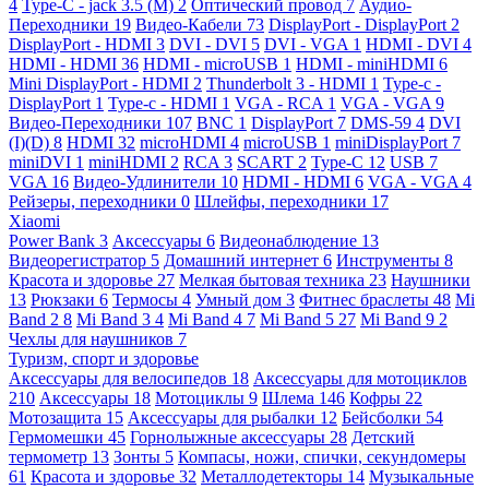
4
Type-C - jack 3.5 (M)
2
Оптический провод
7
Аудио-
Переходники
19
Видео-Кабели
73
DisplayPort - DisplayPort
2
DisplayPort - HDMI
3
DVI - DVI
5
DVI - VGA
1
HDMI - DVI
4
HDMI - HDMI
36
HDMI - microUSB
1
HDMI - miniHDMI
6
Mini DisplayPort - HDMI
2
Thunderbolt 3 - HDMI
1
Type-c -
DisplayPort
1
Type-c - HDMI
1
VGA - RCA
1
VGA - VGA
9
Видео-Переходники
107
BNC
1
DisplayPort
7
DMS-59
4
DVI
(I)(D)
8
HDMI
32
microHDMI
4
microUSB
1
miniDisplayPort
7
miniDVI
1
miniHDMI
2
RCA
3
SCART
2
Type-C
12
USB
7
VGA
16
Видео-Удлинители
10
HDMI - HDMI
6
VGA - VGA
4
Рейзеры, переходники
0
Шлейфы, переходники
17
Xiaomi
Power Bank
3
Аксессуары
6
Видеонаблюдение
13
Видеорегистратор
5
Домашний интернет
6
Инструменты
8
Красота и здоровье
27
Мелкая бытовая техника
23
Наушники
13
Рюкзаки
6
Термосы
4
Умный дом
3
Фитнес браслеты
48
Mi
Band 2
8
Mi Band 3
4
Mi Band 4
7
Mi Band 5
27
Mi Band 9
2
Чехлы для наушников
7
Туризм, спорт и здоровье
Аксессуары для велосипедов
18
Аксессуары для мотоциклов
210
Аксессуары
18
Мотоциклы
9
Шлема
146
Кофры
22
Мотозащита
15
Аксессуары для рыбалки
12
Бейсболки
54
Гермомешки
45
Горнолыжные аксессуары
28
Детский
термометр
13
Зонты
5
Компасы, ножи, спички, секундомеры
61
Красота и здоровье
32
Металлодетекторы
14
Музыкальные