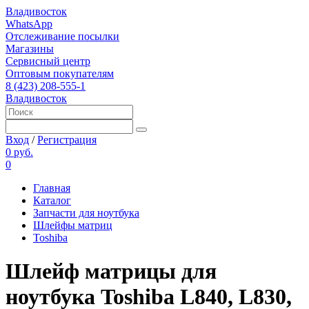
Владивосток
WhatsApp
Отслеживание посылки
Магазины
Сервисный центр
Оптовым покупателям
8 (423) 208-555-1
Владивосток
Вход
/
Регистрация
0 руб.
0
Главная
Каталог
Запчасти для ноутбука
Шлейфы матриц
Toshiba
Шлейф матрицы для
ноутбука Toshiba L840, L830,