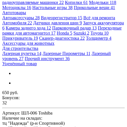
радиоуправляемые машинки
22
Копилки
61
Модельки
118
Мотоциклы
16
Настольные игры
38
Прикольные вещи
41
Автотовары
Автоаксессуары
28
Видеорегистратор
15
Всё для ремонта
Автомобиля
22
Датчики давления шин
9
Запуск аккумулятора
6
Камера заднего хода
12
Парковочный радар
13
Переходные
рамки для автомагнитол
17
Honda
5
Suzuki
2
Toyota
10
Прикуриватель
19
Сканер-диагностика
22
Толщиметр
4
Аксессуары для животных
Для строительства
Лазерная рулетка
14
Лазерные Пирометры
11
Лазерный
уровень
27
Прочий инструмент
36
Уценённый товар
650 руб.
Бонусов:
32
Артикул:
ШЛ-006 Toshiba
Наличие на складах:
тц "Надежда" (р-н Спортивной)