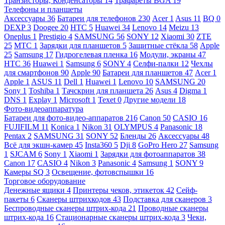
Транзисторы, Конденсаторы
14
Трафареты BGA
19
Телефоны и планшеты
Аксессуары
36
Батареи для телефонов
230
Acer
1
Asus
11
BQ
0
DEXP
3
Doogee
20
HTC
5
Huawei
34
Lenovo
14
Meizu
13
Oneplus
1
Prestigio
4
SAMSUNG
56
SONY
12
Xiaomi
30
ZTE
25
МТС
1
Зарядки для планшетов
5
Защитные стёкла
58
Apple
25
Samsung
17
Гидрогелевая пленка
16
Модули, экраны
47
HTC
36
Huawei
1
Samsung
6
SONY
4
Селфи-палки
12
Чехлы
для смартфонов
90
Apple
90
Батареи для планшетов
47
Acer
1
Apple
1
ASUS
11
Dell
1
Huawei
1
Lenovo
10
SAMSUNG
20
Sony
1
Toshiba
1
Тачскрин для планшета
26
Asus
4
Digma
1
DNS
1
Explay
1
Microsoft
1
Texet
0
Другие модели
18
Фото-видеоаппаратура
Батареи для фото-видео-аппаратов
216
Canon
50
CASIO
16
FUJIFILM
11
Konica
1
Nikon
31
OLYMPUS
4
Panasonic
18
Pentax
2
SAMSUNG
31
SONY
52
Бленды
26
Аксессуары
48
Всё для экшн-камер
45
Insta360
5
Dji
8
GoPro Hero
27
Samsung
1
SJCAM
6
Sony
1
Xiaomi
1
Зарядки для фотоаппаратов
38
Canon
17
CASIO
4
Nikon
3
Panasonic
4
Samsung
1
SONY
9
Камеры SQ
3
Освещение, фотовспышки
16
Торговое оборудование
Денежные ящики
4
Принтеры чеков, этикеток
42
Сейф-
пакеты
6
Сканеры штрихкодов
43
Подставка для сканеров
3
Беспроводные сканеры штрих-кода
21
Проводные сканеры
штрих-кода
16
Стационарные сканеры штрих-кода
3
Чеки,