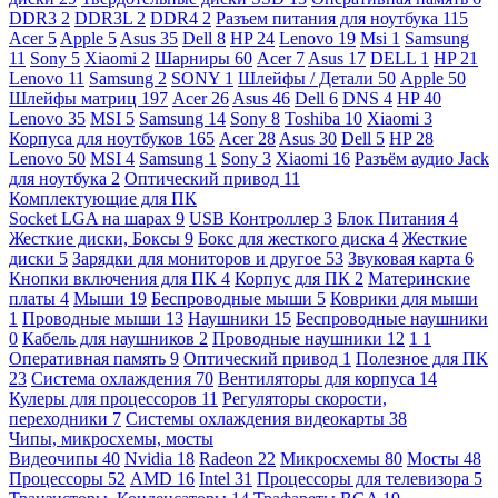
DDR3
2
DDR3L
2
DDR4
2
Разъем питания для ноутбука
115
Acer
5
Apple
5
Asus
35
Dell
8
HP
24
Lenovo
19
Msi
1
Samsung
11
Sony
5
Xiaomi
2
Шарниры
60
Acer
7
Asus
17
DELL
1
HP
21
Lenovo
11
Samsung
2
SONY
1
Шлейфы / Детали
50
Apple
50
Шлейфы матриц
197
Acer
26
Asus
46
Dell
6
DNS
4
HP
40
Lenovo
35
MSI
5
Samsung
14
Sony
8
Toshiba
10
Xiaomi
3
Корпуса для ноутбуков
165
Acer
28
Asus
30
Dell
5
HP
28
Lenovo
50
MSI
4
Samsung
1
Sony
3
Xiaomi
16
Разъём аудио Jack
для ноутбука
2
Оптический привод
11
Комплектующие для ПК
Socket LGA на шарах
9
USB Контроллер
3
Блок Питания
4
Жесткие диски, Боксы
9
Бокс для жесткого диска
4
Жесткие
диски
5
Зарядки для мониторов и другое
53
Звуковая карта
6
Кнопки включения для ПК
4
Корпус для ПК
2
Материнские
платы
4
Мыши
19
Беспроводные мыши
5
Коврики для мыши
1
Проводные мыши
13
Наушники
15
Беспроводные наушники
0
Кабель для наушников
2
Проводные наушники
12
1
1
Оперативная память
9
Оптический привод
1
Полезное для ПК
23
Система охлаждения
70
Вентиляторы для корпуса
14
Кулеры для процессоров
11
Регуляторы скорости,
переходники
7
Системы охлаждения видеокарты
38
Чипы, микросхемы, мосты
Видеочипы
40
Nvidia
18
Radeon
22
Микросхемы
80
Мосты
48
Процессоры
52
AMD
16
Intel
31
Процессоры для телевизора
5