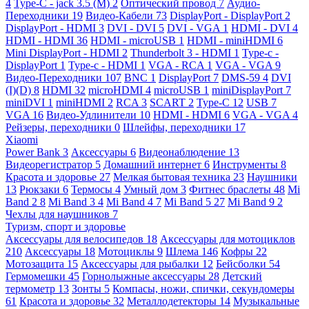
4
Type-C - jack 3.5 (M)
2
Оптический провод
7
Аудио-
Переходники
19
Видео-Кабели
73
DisplayPort - DisplayPort
2
DisplayPort - HDMI
3
DVI - DVI
5
DVI - VGA
1
HDMI - DVI
4
HDMI - HDMI
36
HDMI - microUSB
1
HDMI - miniHDMI
6
Mini DisplayPort - HDMI
2
Thunderbolt 3 - HDMI
1
Type-c -
DisplayPort
1
Type-c - HDMI
1
VGA - RCA
1
VGA - VGA
9
Видео-Переходники
107
BNC
1
DisplayPort
7
DMS-59
4
DVI
(I)(D)
8
HDMI
32
microHDMI
4
microUSB
1
miniDisplayPort
7
miniDVI
1
miniHDMI
2
RCA
3
SCART
2
Type-C
12
USB
7
VGA
16
Видео-Удлинители
10
HDMI - HDMI
6
VGA - VGA
4
Рейзеры, переходники
0
Шлейфы, переходники
17
Xiaomi
Power Bank
3
Аксессуары
6
Видеонаблюдение
13
Видеорегистратор
5
Домашний интернет
6
Инструменты
8
Красота и здоровье
27
Мелкая бытовая техника
23
Наушники
13
Рюкзаки
6
Термосы
4
Умный дом
3
Фитнес браслеты
48
Mi
Band 2
8
Mi Band 3
4
Mi Band 4
7
Mi Band 5
27
Mi Band 9
2
Чехлы для наушников
7
Туризм, спорт и здоровье
Аксессуары для велосипедов
18
Аксессуары для мотоциклов
210
Аксессуары
18
Мотоциклы
9
Шлема
146
Кофры
22
Мотозащита
15
Аксессуары для рыбалки
12
Бейсболки
54
Гермомешки
45
Горнолыжные аксессуары
28
Детский
термометр
13
Зонты
5
Компасы, ножи, спички, секундомеры
61
Красота и здоровье
32
Металлодетекторы
14
Музыкальные