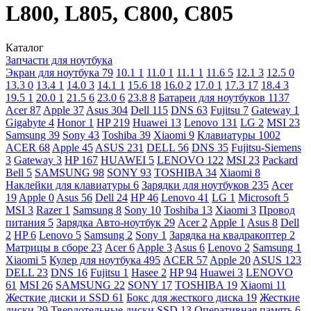
L800, L805, C800, C805
Каталог
Запчасти для ноутбука
Экран для ноутбука
79
10.1
1
11.0
1
11.1
1
11.6
5
12.1
3
12.5
0
13.3
0
13.4
1
14.0
3
14.1
1
15.6
18
16.0
2
17.0
1
17.3
17
18.4
3
19.5
1
20.0
1
21.5
6
23.0
6
23.8
8
Батареи для ноутбуков
1137
Acer
87
Apple
37
Asus
304
Dell
115
DNS
63
Fujitsu
7
Gateway
1
Gigabyte
4
Honor
1
HP
219
Huawei
13
Lenovo
131
LG
2
MSI
23
Samsung
39
Sony
43
Toshiba
39
Xiaomi
9
Клавиатуры
1002
ACER
68
Apple
45
ASUS
231
DELL
56
DNS
35
Fujitsu-Siemens
3
Gateway
3
HP
167
HUAWEI
5
LENOVO
122
MSI
23
Packard
Bell
5
SAMSUNG
98
SONY
93
TOSHIBA
34
Xiaomi
8
Наклейки для клавиатуры
6
Зарядки для ноутбуков
235
Acer
19
Apple
0
Asus
56
Dell
24
HP
46
Lenovo
41
LG
1
Microsoft
5
MSI
3
Razer
1
Samsung
8
Sony
10
Toshiba
13
Xiaomi
3
Провод
питания
5
Зарядка Авто-ноутбук
29
Acer
2
Apple
1
Asus
8
Dell
2
HP
6
Lenovo
5
Samsung
2
Sony
1
Зарядка на квадракоптер
2
Матрицы в сборе
23
Acer
6
Apple
3
Asus
6
Lenovo
2
Samsung
1
Xiaomi
5
Кулер для ноутбука
495
ACER
57
Apple
20
ASUS
123
DELL
23
DNS
16
Fujitsu
1
Hasee
2
HP
94
Huawei
3
LENOVO
61
MSI
26
SAMSUNG
22
SONY
17
TOSHIBA
19
Xiaomi
11
Жесткие диски и SSD
61
Бокс для жесткого диска
19
Жесткие
диски
29
Твердотельные диски SSD
13
Оперативная память
6