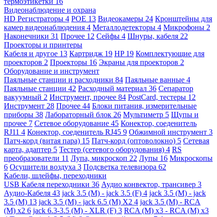
термоэтикетки
16
Видеонаблюдение и охрана
HD Регистраторы
4
POE
13
Видеокамеры
24
Кронштейны для
камер видеонаблюдения
4
Металлодетекторы
4
Микрофоны
2
Наконечники
31
Прочее
12
Сейфы
4
Шнуры, кабеля
22
Проекторы и принтеры
Кабеля и другое
13
Картридж
19
HP
19
Комплектующие для
проекторов
2
Проекторы
16
Экраны для проекторов
2
Оборудование и инструмент
Паяльные станции и расходники
84
Паяльные ванные
4
Паяльные станции
42
Расходный материал
36
Сепаратор
вакуумный
2
Инструмент, прочее
84
PostCard, тестеры
12
Инструмент
28
Прочее
44
Блоки питания, измерительные
приборы
38
Лабораторный блок
26
Мультиметр
5
Щупы и
прочее
7
Сетевое оборудование
45
Конектор, соеденитель
RJ11
4
Конектор, соеденитель RJ45
9
Обжимной инструмент
3
Патч-корд (витая пара)
15
Патч-корд (оптоволокно)
5
Сетевая
карта, адаптер
5
Тестер (сетевого оборудования)
4
RS
преобразователи
11
Лупа, микроскоп
22
Лупы
16
Микроскопы
6
Осушители воздуха
3
Подсветка телевизора
62
Кабели, шлейфы, переходники
USB Кабеля переходники
36
Аудио конвектор, трансивер
3
Аудио-Кабеля
43
jack 3.5 (M) - jack 3.5 (F)
4
jack 3.5 (M) - jack
3.5 (M)
13
jack 3.5 (M) - jack 6.5 (M) X2
4
jack 3.5 (M) - RCA
(M) x2
6
jack 6.3-3.5 (M) - XLR (F)
3
RCA (M) x3 - RCA (M) x3