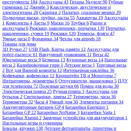
инструменты
184
Аксессуары
43
Гитары Укулеле
96
Губные
гармошки
12
Джембе
3
Классические, акустические и
электрогитары
28
Скрипки
2
Палатки, спальные мешки
29
Подводные маски, трубки, ласты
55
Аквашузы
19
Аксессуары
1
Комплекты
4
Ласты
9
Маски
16
Трубки
6
Рации и
аксессуары
6
Рюкзаки, наколенники, перчатки
139
Перчатки,
наколенники, сумки
19
Рюкзаки
120
Термосы, фляги
47
Умные часы
0
Фонарики
34
Чехлы для airpods
18
Товары для дома
3D Ручки
27
USB Flash, Карты памяти
12
Аксессуары для
робот-пылесос
61
Вакуумный упаковщик
11
Весы
42
Ювелирные весы
9
Безмены
13
Кухонные весы
14
Напольные
весы
2
Калибровочные гири
1
Детские весы
1
Торговые весы
2
Всё для Ванной комнаты
12
Интерьерная наклейка
36
Кофеварки, кофемолки
12
Кронштейн ТВ и Мониторы
7
Нитратомеры, дозиметры
6
Отпугиватели, мышеловки
5
ПДУ
для телевизора
72
Полезные штуки
66
Помпа для воды
30
Электрическая помпа
25
Ручная помпа
3
Аксессуары для
бутылок
2
Светильники, лампы
27
Термометры, часы
36
Термометры
32
Часы
4
Умный дом
30
Элементы питания
34
Аккумуляторные батареи GP
4
Батарейки Energizer
1
Батарейки GP
22
Батарейки NoName
3
Батарейки Varta
1
Батарейки Xiaomi
2
Зарядные устройства для аккумуляторов
1
Настольные игры и сувениры
Бокалы, кружки
138
Детские фотоаппараты, принтеры и