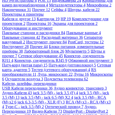
HD Регистраторы
4
POE
13
Видеокамеры
24
Кронштейны для
камер видеонаблюдения
4
Металлодетекторы
4
Микрофоны
2
Наконечники
31
Прочее
12
Сейфы
4
Шнуры, кабеля
22
Проекторы и принтеры
Кабеля и другое
13
Картридж
19
HP
19
Комплектующие для
проекторов
2
Проекторы
16
Экраны для проекторов
2
Оборудование и инструмент
Паяльные станции и расходники
84
Паяльные ванные
4
Паяльные станции
42
Расходный материал
36
Сепаратор
вакуумный
2
Инструмент, прочее
84
PostCard, тестеры
12
Инструмент
28
Прочее
44
Блоки питания, измерительные
приборы
38
Лабораторный блок
26
Мультиметр
5
Щупы и
прочее
7
Сетевое оборудование
45
Конектор, соеденитель
RJ11
4
Конектор, соеденитель RJ45
9
Обжимной инструмент
3
Патч-корд (витая пара)
15
Патч-корд (оптоволокно)
5
Сетевая
карта, адаптер
5
Тестер (сетевого оборудования)
4
RS
преобразователи
11
Лупа, микроскоп
22
Лупы
16
Микроскопы
6
Осушители воздуха
3
Подсветка телевизора
62
Кабели, шлейфы, переходники
USB Кабеля переходники
36
Аудио конвектор, трансивер
3
Аудио-Кабеля
43
jack 3.5 (M) - jack 3.5 (F)
4
jack 3.5 (M) - jack
3.5 (M)
13
jack 3.5 (M) - jack 6.5 (M) X2
4
jack 3.5 (M) - RCA
(M) x2
6
jack 6.3-3.5 (M) - XLR (F)
3
RCA (M) x3 - RCA (M) x3
4
Type-C - jack 3.5 (M)
2
Оптический провод
7
Аудио-
Переходники
19
Видео-Кабели
73
DisplayPort - DisplayPort
2