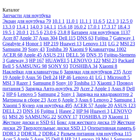
Каталог
Запчасти для ноутбука
Экран для ноутбука
79
10.1
1
11.0
1
11.1
1
11.6
5
12.1
3
12.5
0
13.3
0
13.4
1
14.0
3
14.1
1
15.6
18
16.0
2
17.0
1
17.3
17
18.4
3
19.5
1
20.0
1
21.5
6
23.0
6
23.8
8
Батареи для ноутбуков
1137
Acer
87
Apple
37
Asus
304
Dell
115
DNS
63
Fujitsu
7
Gateway
1
Gigabyte
4
Honor
1
HP
219
Huawei
13
Lenovo
131
LG
2
MSI
23
Samsung
39
Sony
43
Toshiba
39
Xiaomi
9
Клавиатуры
1002
ACER
68
Apple
45
ASUS
231
DELL
56
DNS
35
Fujitsu-Siemens
3
Gateway
3
HP
167
HUAWEI
5
LENOVO
122
MSI
23
Packard
Bell
5
SAMSUNG
98
SONY
93
TOSHIBA
34
Xiaomi
8
Наклейки для клавиатуры
6
Зарядки для ноутбуков
235
Acer
19
Apple
0
Asus
56
Dell
24
HP
46
Lenovo
41
LG
1
Microsoft
5
MSI
3
Razer
1
Samsung
8
Sony
10
Toshiba
13
Xiaomi
3
Провод
питания
5
Зарядка Авто-ноутбук
29
Acer
2
Apple
1
Asus
8
Dell
2
HP
6
Lenovo
5
Samsung
2
Sony
1
Зарядка на квадракоптер
2
Матрицы в сборе
23
Acer
6
Apple
3
Asus
6
Lenovo
2
Samsung
1
Xiaomi
5
Кулер для ноутбука
495
ACER
57
Apple
20
ASUS
123
DELL
23
DNS
16
Fujitsu
1
Hasee
2
HP
94
Huawei
3
LENOVO
61
MSI
26
SAMSUNG
22
SONY
17
TOSHIBA
19
Xiaomi
11
Жесткие диски и SSD
61
Бокс для жесткого диска
19
Жесткие
диски
29
Твердотельные диски SSD
13
Оперативная память
6
DDR3
2
DDR3L
2
DDR4
2
Разъем питания для ноутбука
115
Acer
5
Apple
5
Asus
35
Dell
8
HP
24
Lenovo
19
Msi
1
Samsung