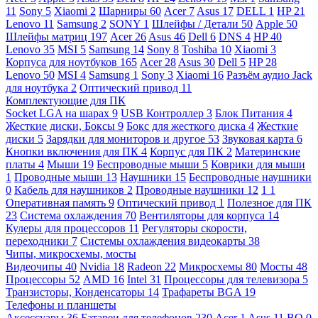
11
Sony
5
Xiaomi
2
Шарниры
60
Acer
7
Asus
17
DELL
1
HP
21
Lenovo
11
Samsung
2
SONY
1
Шлейфы / Детали
50
Apple
50
Шлейфы матриц
197
Acer
26
Asus
46
Dell
6
DNS
4
HP
40
Lenovo
35
MSI
5
Samsung
14
Sony
8
Toshiba
10
Xiaomi
3
Корпуса для ноутбуков
165
Acer
28
Asus
30
Dell
5
HP
28
Lenovo
50
MSI
4
Samsung
1
Sony
3
Xiaomi
16
Разъём аудио Jack
для ноутбука
2
Оптический привод
11
Комплектующие для ПК
Socket LGA на шарах
9
USB Контроллер
3
Блок Питания
4
Жесткие диски, Боксы
9
Бокс для жесткого диска
4
Жесткие
диски
5
Зарядки для мониторов и другое
53
Звуковая карта
6
Кнопки включения для ПК
4
Корпус для ПК
2
Материнские
платы
4
Мыши
19
Беспроводные мыши
5
Коврики для мыши
1
Проводные мыши
13
Наушники
15
Беспроводные наушники
0
Кабель для наушников
2
Проводные наушники
12
1
1
Оперативная память
9
Оптический привод
1
Полезное для ПК
23
Система охлаждения
70
Вентиляторы для корпуса
14
Кулеры для процессоров
11
Регуляторы скорости,
переходники
7
Системы охлаждения видеокарты
38
Чипы, микросхемы, мосты
Видеочипы
40
Nvidia
18
Radeon
22
Микросхемы
80
Мосты
48
Процессоры
52
AMD
16
Intel
31
Процессоры для телевизора
5
Транзисторы, Конденсаторы
14
Трафареты BGA
19
Телефоны и планшеты
Аксессуары
36
Батареи для телефонов
230
Acer
1
Asus
11
BQ
0