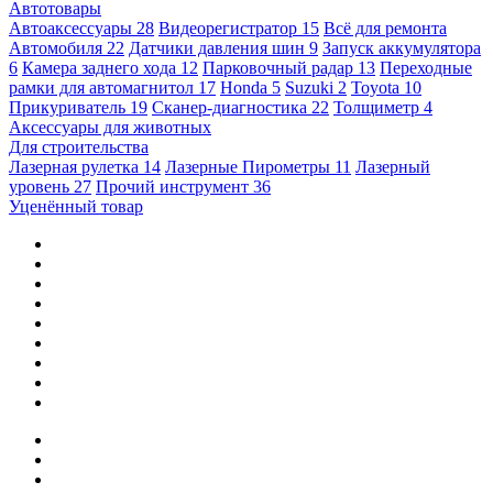
Автотовары
Автоаксессуары
28
Видеорегистратор
15
Всё для ремонта
Автомобиля
22
Датчики давления шин
9
Запуск аккумулятора
6
Камера заднего хода
12
Парковочный радар
13
Переходные
рамки для автомагнитол
17
Honda
5
Suzuki
2
Toyota
10
Прикуриватель
19
Сканер-диагностика
22
Толщиметр
4
Аксессуары для животных
Для строительства
Лазерная рулетка
14
Лазерные Пирометры
11
Лазерный
уровень
27
Прочий инструмент
36
Уценённый товар