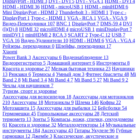
DisplayPort - HDMI
3
DVI - DVI
5
DVI - VGA
1
HDMI - DVI
4
HDMI - HDMI
36
HDMI - microUSB
1
HDMI - miniHDMI
6
Mini DisplayPort - HDMI
2
Thunderbolt 3 - HDMI
1
Type-c -
DisplayPort
1
Type-c - HDMI
1
VGA - RCA
1
VGA - VGA
9
Видео-Переходники
107
BNC
1
DisplayPort
7
DMS-59
4
DVI
(I)(D)
8
HDMI
32
microHDMI
4
microUSB
1
miniDisplayPort
7
miniDVI
1
miniHDMI
2
RCA
3
SCART
2
Type-C
12
USB
7
VGA
16
Видео-Удлинители
10
HDMI - HDMI
6
VGA - VGA
4
Рейзеры, переходники
0
Шлейфы, переходники
17
Xiaomi
Power Bank
3
Аксессуары
6
Видеонаблюдение
13
Видеорегистратор
5
Домашний интернет
6
Инструменты
8
Красота и здоровье
27
Мелкая бытовая техника
23
Наушники
13
Рюкзаки
6
Термосы
4
Умный дом
3
Фитнес браслеты
48
Mi
Band 2
8
Mi Band 3
4
Mi Band 4
7
Mi Band 5
27
Mi Band 9
2
Чехлы для наушников
7
Туризм, спорт и здоровье
Аксессуары для велосипедов
18
Аксессуары для мотоциклов
210
Аксессуары
18
Мотоциклы
9
Шлема
146
Кофры
22
Мотозащита
15
Аксессуары для рыбалки
12
Бейсболки
54
Гермомешки
45
Горнолыжные аксессуары
28
Детский
термометр
13
Зонты
5
Компасы, ножи, спички, секундомеры
61
Красота и здоровье
32
Металлодетекторы
14
Музыкальные
инструменты
184
Аксессуары
43
Гитары Укулеле
96
Губные
гармошки
12
Джембе
3
Классические, акустические и