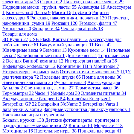
электрогитары
28
Скрипки
2
Палатки, спальные мешки
29
Подводные маски, трубки, ласты
55
Аквашузы
19
Аксессуары
1
Комплекты
4
Ласты
9
Маски
16
Трубки
6
Рации и
аксессуары
6
Рюкзаки, наколенники, перчатки
139
Перчатки,
наколенники, сумки
19
Рюкзаки
120
Термосы, фляги
47
Умные часы
0
Фонарики
34
Чехлы для airpods
18
Товары для дома
3D Ручки
27
USB Flash, Карты памяти
12
Аксессуары для
робот-пылесос
61
Вакуумный упаковщик
11
Весы
42
Ювелирные весы
9
Безмены
13
Кухонные весы
14
Напольные
весы
2
Калибровочные гири
1
Детские весы
1
Торговые весы
2
Всё для Ванной комнаты
12
Интерьерная наклейка
36
Кофеварки, кофемолки
12
Кронштейн ТВ и Мониторы
7
Нитратомеры, дозиметры
6
Отпугиватели, мышеловки
5
ПДУ
для телевизора
72
Полезные штуки
66
Помпа для воды
30
Электрическая помпа
25
Ручная помпа
3
Аксессуары для
бутылок
2
Светильники, лампы
27
Термометры, часы
36
Термометры
32
Часы
4
Умный дом
30
Элементы питания
34
Аккумуляторные батареи GP
4
Батарейки Energizer
1
Батарейки GP
22
Батарейки NoName
3
Батарейки Varta
1
Батарейки Xiaomi
2
Зарядные устройства для аккумуляторов
1
Настольные игры и сувениры
Бокалы, кружки
138
Детские фотоаппараты, принтеры и
радиоуправляемые машинки
22
Копилки
61
Модельки
118
Мотоциклы
16
Настольные игры
38
Прикольные вещи
41