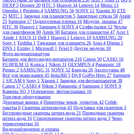
DEXP
3
Doogee
20
HTC
5
Huawei
34
Lenovo
14
Meizu
13
Oneplus
1
Prestigio
4
SAMSUNG
56
SONY
12
Xiaomi
30
ZTE
25
МТС
1
Зарядки для планшетов
5
Защитные стёкла
58
Apple
25
Samsung
17
Гидрогелевая пленка
16
Модули, экраны
47
HTC
36
Huawei
1
Samsung
6
SONY
4
Селфи-палки
12
Чехлы
для смартфонов
90
Apple
90
Батареи для планшетов
47
Acer
1
Apple
1
ASUS
11
Dell
1
Huawei
1
Lenovo
10
SAMSUNG
20
Sony
1
Toshiba
1
Тачскрин для планшета
26
Asus
4
Digma
1
DNS
1
Explay
1
Microsoft
1
Texet
0
Другие модели
18
Фото-видеоаппаратура
Батареи для фото-видео-аппаратов
216
Canon
50
CASIO
16
FUJIFILM
11
Konica
1
Nikon
31
OLYMPUS
4
Panasonic
18
Pentax
2
SAMSUNG
31
SONY
52
Бленды
26
Аксессуары
48
Всё для экшн-камер
45
Insta360
5
Dji
8
GoPro Hero
27
Samsung
1
SJCAM
6
Sony
1
Xiaomi
1
Зарядки для фотоаппаратов
38
Canon
17
CASIO
4
Nikon
3
Panasonic
4
Samsung
1
SONY
9
Камеры SQ
3
Освещение, фотовспышки
16
Торговое оборудование
Денежные ящики
4
Принтеры чеков, этикеток
42
Сейф-
пакеты
6
Сканеры штрихкодов
43
Подставка для сканеров
3
Беспроводные сканеры штрих-кода
21
Проводные сканеры
штрих-кода
16
Стационарные сканеры штрих-кода
3
Чеки,
термоэтикетки
16
Видеонаблюдение и охрана