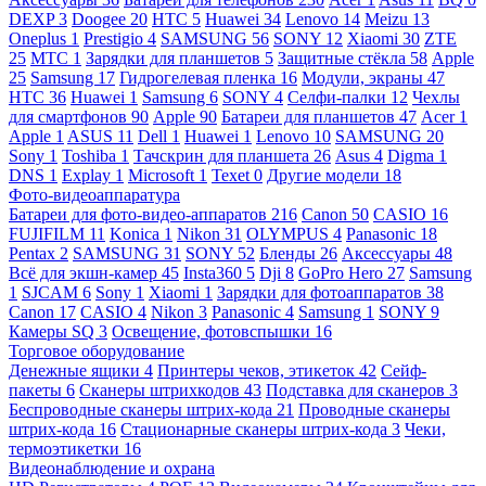
DEXP
3
Doogee
20
HTC
5
Huawei
34
Lenovo
14
Meizu
13
Oneplus
1
Prestigio
4
SAMSUNG
56
SONY
12
Xiaomi
30
ZTE
25
МТС
1
Зарядки для планшетов
5
Защитные стёкла
58
Apple
25
Samsung
17
Гидрогелевая пленка
16
Модули, экраны
47
HTC
36
Huawei
1
Samsung
6
SONY
4
Селфи-палки
12
Чехлы
для смартфонов
90
Apple
90
Батареи для планшетов
47
Acer
1
Apple
1
ASUS
11
Dell
1
Huawei
1
Lenovo
10
SAMSUNG
20
Sony
1
Toshiba
1
Тачскрин для планшета
26
Asus
4
Digma
1
DNS
1
Explay
1
Microsoft
1
Texet
0
Другие модели
18
Фото-видеоаппаратура
Батареи для фото-видео-аппаратов
216
Canon
50
CASIO
16
FUJIFILM
11
Konica
1
Nikon
31
OLYMPUS
4
Panasonic
18
Pentax
2
SAMSUNG
31
SONY
52
Бленды
26
Аксессуары
48
Всё для экшн-камер
45
Insta360
5
Dji
8
GoPro Hero
27
Samsung
1
SJCAM
6
Sony
1
Xiaomi
1
Зарядки для фотоаппаратов
38
Canon
17
CASIO
4
Nikon
3
Panasonic
4
Samsung
1
SONY
9
Камеры SQ
3
Освещение, фотовспышки
16
Торговое оборудование
Денежные ящики
4
Принтеры чеков, этикеток
42
Сейф-
пакеты
6
Сканеры штрихкодов
43
Подставка для сканеров
3
Беспроводные сканеры штрих-кода
21
Проводные сканеры
штрих-кода
16
Стационарные сканеры штрих-кода
3
Чеки,
термоэтикетки
16
Видеонаблюдение и охрана