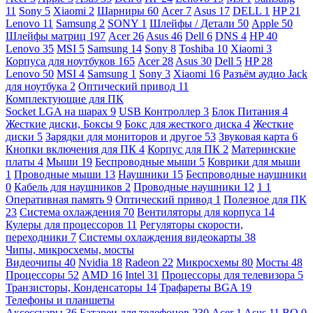
11
Sony
5
Xiaomi
2
Шарниры
60
Acer
7
Asus
17
DELL
1
HP
21
Lenovo
11
Samsung
2
SONY
1
Шлейфы / Детали
50
Apple
50
Шлейфы матриц
197
Acer
26
Asus
46
Dell
6
DNS
4
HP
40
Lenovo
35
MSI
5
Samsung
14
Sony
8
Toshiba
10
Xiaomi
3
Корпуса для ноутбуков
165
Acer
28
Asus
30
Dell
5
HP
28
Lenovo
50
MSI
4
Samsung
1
Sony
3
Xiaomi
16
Разъём аудио Jack
для ноутбука
2
Оптический привод
11
Комплектующие для ПК
Socket LGA на шарах
9
USB Контроллер
3
Блок Питания
4
Жесткие диски, Боксы
9
Бокс для жесткого диска
4
Жесткие
диски
5
Зарядки для мониторов и другое
53
Звуковая карта
6
Кнопки включения для ПК
4
Корпус для ПК
2
Материнские
платы
4
Мыши
19
Беспроводные мыши
5
Коврики для мыши
1
Проводные мыши
13
Наушники
15
Беспроводные наушники
0
Кабель для наушников
2
Проводные наушники
12
1
1
Оперативная память
9
Оптический привод
1
Полезное для ПК
23
Система охлаждения
70
Вентиляторы для корпуса
14
Кулеры для процессоров
11
Регуляторы скорости,
переходники
7
Системы охлаждения видеокарты
38
Чипы, микросхемы, мосты
Видеочипы
40
Nvidia
18
Radeon
22
Микросхемы
80
Мосты
48
Процессоры
52
AMD
16
Intel
31
Процессоры для телевизора
5
Транзисторы, Конденсаторы
14
Трафареты BGA
19
Телефоны и планшеты
Аксессуары
36
Батареи для телефонов
230
Acer
1
Asus
11
BQ
0