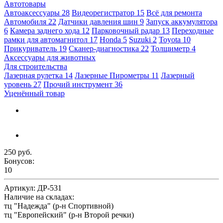
Автотовары
Автоаксессуары
28
Видеорегистратор
15
Всё для ремонта
Автомобиля
22
Датчики давления шин
9
Запуск аккумулятора
6
Камера заднего хода
12
Парковочный радар
13
Переходные
рамки для автомагнитол
17
Honda
5
Suzuki
2
Toyota
10
Прикуриватель
19
Сканер-диагностика
22
Толщиметр
4
Аксессуары для животных
Для строительства
Лазерная рулетка
14
Лазерные Пирометры
11
Лазерный
уровень
27
Прочий инструмент
36
Уценённый товар
250 руб.
Бонусов:
10
Артикул:
ДР-531
Наличие на складах:
тц "Надежда" (р-н Спортивной)
тц "Европейский" (р-н Второй речки)