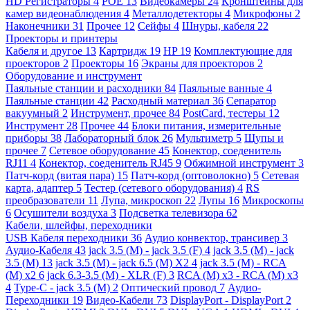
HD Регистраторы
4
POE
13
Видеокамеры
24
Кронштейны для
камер видеонаблюдения
4
Металлодетекторы
4
Микрофоны
2
Наконечники
31
Прочее
12
Сейфы
4
Шнуры, кабеля
22
Проекторы и принтеры
Кабеля и другое
13
Картридж
19
HP
19
Комплектующие для
проекторов
2
Проекторы
16
Экраны для проекторов
2
Оборудование и инструмент
Паяльные станции и расходники
84
Паяльные ванные
4
Паяльные станции
42
Расходный материал
36
Сепаратор
вакуумный
2
Инструмент, прочее
84
PostCard, тестеры
12
Инструмент
28
Прочее
44
Блоки питания, измерительные
приборы
38
Лабораторный блок
26
Мультиметр
5
Щупы и
прочее
7
Сетевое оборудование
45
Конектор, соеденитель
RJ11
4
Конектор, соеденитель RJ45
9
Обжимной инструмент
3
Патч-корд (витая пара)
15
Патч-корд (оптоволокно)
5
Сетевая
карта, адаптер
5
Тестер (сетевого оборудования)
4
RS
преобразователи
11
Лупа, микроскоп
22
Лупы
16
Микроскопы
6
Осушители воздуха
3
Подсветка телевизора
62
Кабели, шлейфы, переходники
USB Кабеля переходники
36
Аудио конвектор, трансивер
3
Аудио-Кабеля
43
jack 3.5 (M) - jack 3.5 (F)
4
jack 3.5 (M) - jack
3.5 (M)
13
jack 3.5 (M) - jack 6.5 (M) X2
4
jack 3.5 (M) - RCA
(M) x2
6
jack 6.3-3.5 (M) - XLR (F)
3
RCA (M) x3 - RCA (M) x3
4
Type-C - jack 3.5 (M)
2
Оптический провод
7
Аудио-
Переходники
19
Видео-Кабели
73
DisplayPort - DisplayPort
2