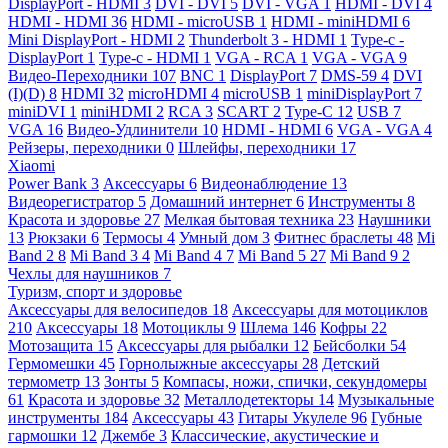
DisplayPort - HDMI
3
DVI - DVI
5
DVI - VGA
1
HDMI - DVI
4
HDMI - HDMI
36
HDMI - microUSB
1
HDMI - miniHDMI
6
Mini DisplayPort - HDMI
2
Thunderbolt 3 - HDMI
1
Type-c -
DisplayPort
1
Type-c - HDMI
1
VGA - RCA
1
VGA - VGA
9
Видео-Переходники
107
BNC
1
DisplayPort
7
DMS-59
4
DVI
(I)(D)
8
HDMI
32
microHDMI
4
microUSB
1
miniDisplayPort
7
miniDVI
1
miniHDMI
2
RCA
3
SCART
2
Type-C
12
USB
7
VGA
16
Видео-Удлинители
10
HDMI - HDMI
6
VGA - VGA
4
Рейзеры, переходники
0
Шлейфы, переходники
17
Xiaomi
Power Bank
3
Аксессуары
6
Видеонаблюдение
13
Видеорегистратор
5
Домашний интернет
6
Инструменты
8
Красота и здоровье
27
Мелкая бытовая техника
23
Наушники
13
Рюкзаки
6
Термосы
4
Умный дом
3
Фитнес браслеты
48
Mi
Band 2
8
Mi Band 3
4
Mi Band 4
7
Mi Band 5
27
Mi Band 9
2
Чехлы для наушников
7
Туризм, спорт и здоровье
Аксессуары для велосипедов
18
Аксессуары для мотоциклов
210
Аксессуары
18
Мотоциклы
9
Шлема
146
Кофры
22
Мотозащита
15
Аксессуары для рыбалки
12
Бейсболки
54
Гермомешки
45
Горнолыжные аксессуары
28
Детский
термометр
13
Зонты
5
Компасы, ножи, спички, секундомеры
61
Красота и здоровье
32
Металлодетекторы
14
Музыкальные
инструменты
184
Аксессуары
43
Гитары Укулеле
96
Губные
гармошки
12
Джембе
3
Классические, акустические и