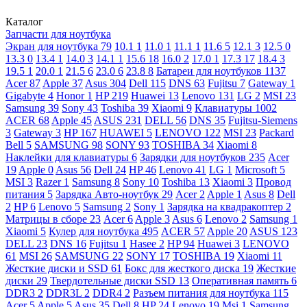
Каталог
Запчасти для ноутбука
Экран для ноутбука
79
10.1
1
11.0
1
11.1
1
11.6
5
12.1
3
12.5
0
13.3
0
13.4
1
14.0
3
14.1
1
15.6
18
16.0
2
17.0
1
17.3
17
18.4
3
19.5
1
20.0
1
21.5
6
23.0
6
23.8
8
Батареи для ноутбуков
1137
Acer
87
Apple
37
Asus
304
Dell
115
DNS
63
Fujitsu
7
Gateway
1
Gigabyte
4
Honor
1
HP
219
Huawei
13
Lenovo
131
LG
2
MSI
23
Samsung
39
Sony
43
Toshiba
39
Xiaomi
9
Клавиатуры
1002
ACER
68
Apple
45
ASUS
231
DELL
56
DNS
35
Fujitsu-Siemens
3
Gateway
3
HP
167
HUAWEI
5
LENOVO
122
MSI
23
Packard
Bell
5
SAMSUNG
98
SONY
93
TOSHIBA
34
Xiaomi
8
Наклейки для клавиатуры
6
Зарядки для ноутбуков
235
Acer
19
Apple
0
Asus
56
Dell
24
HP
46
Lenovo
41
LG
1
Microsoft
5
MSI
3
Razer
1
Samsung
8
Sony
10
Toshiba
13
Xiaomi
3
Провод
питания
5
Зарядка Авто-ноутбук
29
Acer
2
Apple
1
Asus
8
Dell
2
HP
6
Lenovo
5
Samsung
2
Sony
1
Зарядка на квадракоптер
2
Матрицы в сборе
23
Acer
6
Apple
3
Asus
6
Lenovo
2
Samsung
1
Xiaomi
5
Кулер для ноутбука
495
ACER
57
Apple
20
ASUS
123
DELL
23
DNS
16
Fujitsu
1
Hasee
2
HP
94
Huawei
3
LENOVO
61
MSI
26
SAMSUNG
22
SONY
17
TOSHIBA
19
Xiaomi
11
Жесткие диски и SSD
61
Бокс для жесткого диска
19
Жесткие
диски
29
Твердотельные диски SSD
13
Оперативная память
6
DDR3
2
DDR3L
2
DDR4
2
Разъем питания для ноутбука
115
Acer
5
Apple
5
Asus
35
Dell
8
HP
24
Lenovo
19
Msi
1
Samsung