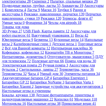
электрогитары
28
Скрипки
2
Палатки, спальные мешки
29
Подводные маски, трубки, ласты
55
Аквашузы
19
Аксессуары
1
Комплекты
4
Ласты
9
Маски
16
Трубки
6
Рации и
аксессуары
6
Рюкзаки, наколенники, перчатки
139
Перчатки,
наколенники, сумки
19
Рюкзаки
120
Термосы, фляги
47
Умные часы
0
Фонарики
34
Чехлы для airpods
18
Товары для дома
3D Ручки
27
USB Flash, Карты памяти
12
Аксессуары для
робот-пылесос
61
Вакуумный упаковщик
11
Весы
42
Ювелирные весы
9
Безмены
13
Кухонные весы
14
Напольные
весы
2
Калибровочные гири
1
Детские весы
1
Торговые весы
2
Всё для Ванной комнаты
12
Интерьерная наклейка
36
Кофеварки, кофемолки
12
Кронштейн ТВ и Мониторы
7
Нитратомеры, дозиметры
6
Отпугиватели, мышеловки
5
ПДУ
для телевизора
72
Полезные штуки
66
Помпа для воды
30
Электрическая помпа
25
Ручная помпа
3
Аксессуары для
бутылок
2
Светильники, лампы
27
Термометры, часы
36
Термометры
32
Часы
4
Умный дом
30
Элементы питания
34
Аккумуляторные батареи GP
4
Батарейки Energizer
1
Батарейки GP
22
Батарейки NoName
3
Батарейки Varta
1
Батарейки Xiaomi
2
Зарядные устройства для аккумуляторов
1
Настольные игры и сувениры
Бокалы, кружки
138
Детские фотоаппараты, принтеры и
радиоуправляемые машинки
22
Копилки
61
Модельки
118
Мотоциклы
16
Настольные игры
38
Прикольные вещи
41