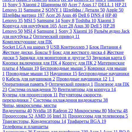
11
Sony
5
Xiaomi
2
Шарниры
60
Acer
7
Asus
17
DELL
1
HP
21
Lenovo
11
Samsung
2
SONY
1
Шлейфы / Детали
50
Apple
50
Шлейфы матриц
197
Acer
26
Asus
46
Dell
6
DNS
4
HP
40
Lenovo
35
MSI
5
Samsung
14
Sony
8
Toshiba
10
Xiaomi
3
Корпуса для ноутбуков
165
Acer
28
Asus
30
Dell
5
HP
28
Lenovo
50
MSI
4
Samsung
1
Sony
3
Xiaomi
16
Разъём аудио Jack
для ноутбука
2
Оптический привод
11
Комплектующие для ПК
Socket LGA на шарах
9
USB Контроллер
3
Блок Питания
4
Жесткие диски, Боксы
9
Бокс для жесткого диска
4
Жесткие
диски
5
Зарядки для мониторов и другое
53
Звуковая карта
6
Кнопки включения для ПК
4
Корпус для ПК
2
Материнские
платы
4
Мыши
19
Беспроводные мыши
5
Коврики для мыши
1
Проводные мыши
13
Наушники
15
Беспроводные наушники
0
Кабель для наушников
2
Проводные наушники
12
1
1
Оперативная память
9
Оптический привод
1
Полезное для ПК
23
Система охлаждения
70
Вентиляторы для корпуса
14
Кулеры для процессоров
11
Регуляторы скорости,
переходники
7
Системы охлаждения видеокарты
38
Чипы, микросхемы, мосты
Видеочипы
40
Nvidia
18
Radeon
22
Микросхемы
80
Мосты
48
Процессоры
52
AMD
16
Intel
31
Процессоры для телевизора
5
Транзисторы, Конденсаторы
14
Трафареты BGA
19
Телефоны и планшеты
Аксессуары
36
Батареи для телефонов
230
Acer
1
Asus
11
BQ
0