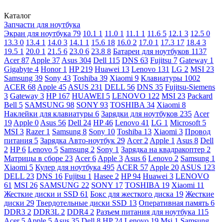
Каталог
Запчасти для ноутбука
Экран для ноутбука
79
10.1
1
11.0
1
11.1
1
11.6
5
12.1
3
12.5
0
13.3
0
13.4
1
14.0
3
14.1
1
15.6
18
16.0
2
17.0
1
17.3
17
18.4
3
19.5
1
20.0
1
21.5
6
23.0
6
23.8
8
Батареи для ноутбуков
1137
Acer
87
Apple
37
Asus
304
Dell
115
DNS
63
Fujitsu
7
Gateway
1
Gigabyte
4
Honor
1
HP
219
Huawei
13
Lenovo
131
LG
2
MSI
23
Samsung
39
Sony
43
Toshiba
39
Xiaomi
9
Клавиатуры
1002
ACER
68
Apple
45
ASUS
231
DELL
56
DNS
35
Fujitsu-Siemens
3
Gateway
3
HP
167
HUAWEI
5
LENOVO
122
MSI
23
Packard
Bell
5
SAMSUNG
98
SONY
93
TOSHIBA
34
Xiaomi
8
Наклейки для клавиатуры
6
Зарядки для ноутбуков
235
Acer
19
Apple
0
Asus
56
Dell
24
HP
46
Lenovo
41
LG
1
Microsoft
5
MSI
3
Razer
1
Samsung
8
Sony
10
Toshiba
13
Xiaomi
3
Провод
питания
5
Зарядка Авто-ноутбук
29
Acer
2
Apple
1
Asus
8
Dell
2
HP
6
Lenovo
5
Samsung
2
Sony
1
Зарядка на квадракоптер
2
Матрицы в сборе
23
Acer
6
Apple
3
Asus
6
Lenovo
2
Samsung
1
Xiaomi
5
Кулер для ноутбука
495
ACER
57
Apple
20
ASUS
123
DELL
23
DNS
16
Fujitsu
1
Hasee
2
HP
94
Huawei
3
LENOVO
61
MSI
26
SAMSUNG
22
SONY
17
TOSHIBA
19
Xiaomi
11
Жесткие диски и SSD
61
Бокс для жесткого диска
19
Жесткие
диски
29
Твердотельные диски SSD
13
Оперативная память
6
DDR3
2
DDR3L
2
DDR4
2
Разъем питания для ноутбука
115
Acer
5
Apple
5
Asus
35
Dell
8
HP
24
Lenovo
19
Msi
1
Samsung