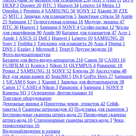
DEXP
3
Doogee
20
HTC
5
Huawei
34
Lenovo
14
Meizu
13
Oneplus
1
Prestigio
4
SAMSUNG
56
SONY
12
Xiaomi
30
ZTE
25
МТС
1
Зарядки для планшетов
5
Защитные стёкла
58
Apple
25
Samsung
17
Гидрогелевая пленка
16
Модули, экраны
47
HTC
36
Huawei
1
Samsung
6
SONY
4
Селфи-палки
12
Чехлы
для смартфонов
90
Apple
90
Батареи для планшетов
47
Acer
1
Apple
1
ASUS
11
Dell
1
Huawei
1
Lenovo
10
SAMSUNG
20
Sony
1
Toshiba
1
Тачскрин для планшета
26
Asus
4
Digma
1
DNS
1
Explay
1
Microsoft
1
Texet
0
Другие модели
18
Фото-видеоаппаратура
Батареи для фото-видео-аппаратов
216
Canon
50
CASIO
16
FUJIFILM
11
Konica
1
Nikon
31
OLYMPUS
4
Panasonic
18
Pentax
2
SAMSUNG
31
SONY
52
Бленды
26
Аксессуары
48
Всё для экшн-камер
45
Insta360
5
Dji
8
GoPro Hero
27
Samsung
1
SJCAM
6
Sony
1
Xiaomi
1
Зарядки для фотоаппаратов
38
Canon
17
CASIO
4
Nikon
3
Panasonic
4
Samsung
1
SONY
9
Камеры SQ
3
Освещение, фотовспышки
16
Торговое оборудование
Денежные ящики
4
Принтеры чеков, этикеток
42
Сейф-
пакеты
6
Сканеры штрихкодов
43
Подставка для сканеров
3
Беспроводные сканеры штрих-кода
21
Проводные сканеры
штрих-кода
16
Стационарные сканеры штрих-кода
3
Чеки,
термоэтикетки
16
Видеонаблюдение и охрана