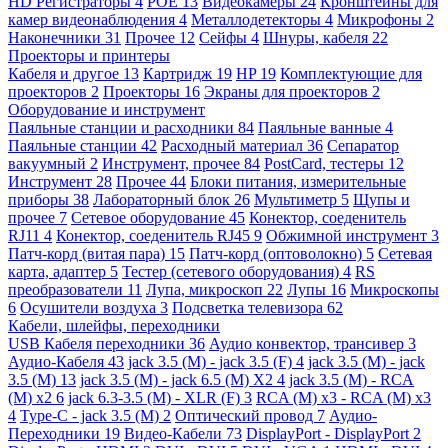
HD Регистраторы
4
POE
13
Видеокамеры
24
Кронштейны для
камер видеонаблюдения
4
Металлодетекторы
4
Микрофоны
2
Наконечники
31
Прочее
12
Сейфы
4
Шнуры, кабеля
22
Проекторы и принтеры
Кабеля и другое
13
Картридж
19
HP
19
Комплектующие для
проекторов
2
Проекторы
16
Экраны для проекторов
2
Оборудование и инструмент
Паяльные станции и расходники
84
Паяльные ванные
4
Паяльные станции
42
Расходный материал
36
Сепаратор
вакуумный
2
Инструмент, прочее
84
PostCard, тестеры
12
Инструмент
28
Прочее
44
Блоки питания, измерительные
приборы
38
Лабораторный блок
26
Мультиметр
5
Щупы и
прочее
7
Сетевое оборудование
45
Конектор, соеденитель
RJ11
4
Конектор, соеденитель RJ45
9
Обжимной инструмент
3
Патч-корд (витая пара)
15
Патч-корд (оптоволокно)
5
Сетевая
карта, адаптер
5
Тестер (сетевого оборудования)
4
RS
преобразователи
11
Лупа, микроскоп
22
Лупы
16
Микроскопы
6
Осушители воздуха
3
Подсветка телевизора
62
Кабели, шлейфы, переходники
USB Кабеля переходники
36
Аудио конвектор, трансивер
3
Аудио-Кабеля
43
jack 3.5 (M) - jack 3.5 (F)
4
jack 3.5 (M) - jack
3.5 (M)
13
jack 3.5 (M) - jack 6.5 (M) X2
4
jack 3.5 (M) - RCA
(M) x2
6
jack 6.3-3.5 (M) - XLR (F)
3
RCA (M) x3 - RCA (M) x3
4
Type-C - jack 3.5 (M)
2
Оптический провод
7
Аудио-
Переходники
19
Видео-Кабели
73
DisplayPort - DisplayPort
2