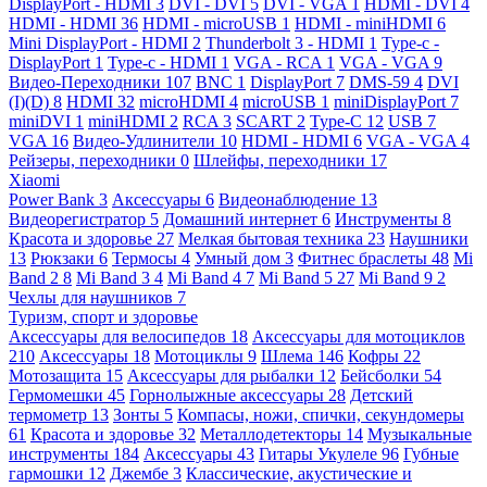
DisplayPort - HDMI
3
DVI - DVI
5
DVI - VGA
1
HDMI - DVI
4
HDMI - HDMI
36
HDMI - microUSB
1
HDMI - miniHDMI
6
Mini DisplayPort - HDMI
2
Thunderbolt 3 - HDMI
1
Type-c -
DisplayPort
1
Type-c - HDMI
1
VGA - RCA
1
VGA - VGA
9
Видео-Переходники
107
BNC
1
DisplayPort
7
DMS-59
4
DVI
(I)(D)
8
HDMI
32
microHDMI
4
microUSB
1
miniDisplayPort
7
miniDVI
1
miniHDMI
2
RCA
3
SCART
2
Type-C
12
USB
7
VGA
16
Видео-Удлинители
10
HDMI - HDMI
6
VGA - VGA
4
Рейзеры, переходники
0
Шлейфы, переходники
17
Xiaomi
Power Bank
3
Аксессуары
6
Видеонаблюдение
13
Видеорегистратор
5
Домашний интернет
6
Инструменты
8
Красота и здоровье
27
Мелкая бытовая техника
23
Наушники
13
Рюкзаки
6
Термосы
4
Умный дом
3
Фитнес браслеты
48
Mi
Band 2
8
Mi Band 3
4
Mi Band 4
7
Mi Band 5
27
Mi Band 9
2
Чехлы для наушников
7
Туризм, спорт и здоровье
Аксессуары для велосипедов
18
Аксессуары для мотоциклов
210
Аксессуары
18
Мотоциклы
9
Шлема
146
Кофры
22
Мотозащита
15
Аксессуары для рыбалки
12
Бейсболки
54
Гермомешки
45
Горнолыжные аксессуары
28
Детский
термометр
13
Зонты
5
Компасы, ножи, спички, секундомеры
61
Красота и здоровье
32
Металлодетекторы
14
Музыкальные
инструменты
184
Аксессуары
43
Гитары Укулеле
96
Губные
гармошки
12
Джембе
3
Классические, акустические и