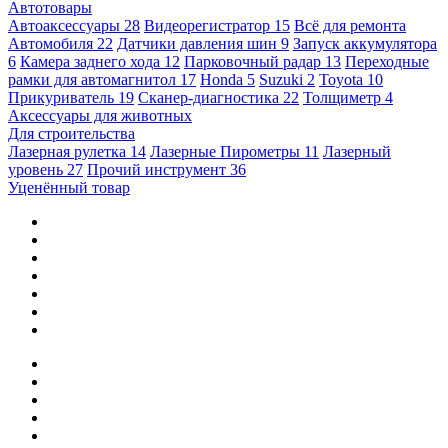
Автотовары
Автоаксессуары
28
Видеорегистратор
15
Всё для ремонта
Автомобиля
22
Датчики давления шин
9
Запуск аккумулятора
6
Камера заднего хода
12
Парковочный радар
13
Переходные
рамки для автомагнитол
17
Honda
5
Suzuki
2
Toyota
10
Прикуриватель
19
Сканер-диагностика
22
Толщиметр
4
Аксессуары для животных
Для строительства
Лазерная рулетка
14
Лазерные Пирометры
11
Лазерный
уровень
27
Прочий инструмент
36
Уценённый товар