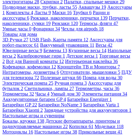
электрогитары
28
Скрипки
2
Палатки, спальные мешки
29
Подводные маски, трубки, ласты
55
Аквашузы
19
Аксессуары
1
Комплекты
4
Ласты
9
Маски
16
Трубки
6
Рации и
аксессуары
6
Рюкзаки, наколенники, перчатки
139
Перчатки,
наколенники, сумки
19
Рюкзаки
120
Термосы, фляги
47
Умные часы
0
Фонарики
34
Чехлы для airpods
18
Товары для дома
3D Ручки
27
USB Flash, Карты памяти
12
Аксессуары для
робот-пылесос
61
Вакуумный упаковщик
11
Весы
42
Ювелирные весы
9
Безмены
13
Кухонные весы
14
Напольные
весы
2
Калибровочные гири
1
Детские весы
1
Торговые весы
2
Всё для Ванной комнаты
12
Интерьерная наклейка
36
Кофеварки, кофемолки
12
Кронштейн ТВ и Мониторы
7
Нитратомеры, дозиметры
6
Отпугиватели, мышеловки
5
ПДУ
для телевизора
72
Полезные штуки
66
Помпа для воды
30
Электрическая помпа
25
Ручная помпа
3
Аксессуары для
бутылок
2
Светильники, лампы
27
Термометры, часы
36
Термометры
32
Часы
4
Умный дом
30
Элементы питания
34
Аккумуляторные батареи GP
4
Батарейки Energizer
1
Батарейки GP
22
Батарейки NoName
3
Батарейки Varta
1
Батарейки Xiaomi
2
Зарядные устройства для аккумуляторов
1
Настольные игры и сувениры
Бокалы, кружки
138
Детские фотоаппараты, принтеры и
радиоуправляемые машинки
22
Копилки
61
Модельки
118
Мотоциклы
16
Настольные игры
38
Прикольные вещи
41