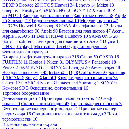
DEXP
3
Doogee
20
HTC
5
Huawei
34
Lenovo
14
Meizu
13
Oneplus
1
Prestigio
4
SAMSUNG
56
SONY
12
Xiaomi
30
ZTE
25
МТС
1
Зарядки для планшетов
5
Защитные стёкла
58
Apple
25
Samsung
17
Гидрогелевая пленка
16
Модули, экраны
47
HTC
36
Huawei
1
Samsung
6
SONY
4
Селфи-палки
12
Чехлы
для смартфонов
90
Apple
90
Батареи для планшетов
47
Acer
1
Apple
1
ASUS
11
Dell
1
Huawei
1
Lenovo
10
SAMSUNG
20
Sony
1
Toshiba
1
Тачскрин для планшета
26
Asus
4
Digma
1
DNS
1
Explay
1
Microsoft
1
Texet
0
Другие модели
18
Фото-видеоаппаратура
Батареи для фото-видео-аппаратов
216
Canon
50
CASIO
16
FUJIFILM
11
Konica
1
Nikon
31
OLYMPUS
4
Panasonic
18
Pentax
2
SAMSUNG
31
SONY
52
Бленды
26
Аксессуары
48
Всё для экшн-камер
45
Insta360
5
Dji
8
GoPro Hero
27
Samsung
1
SJCAM
6
Sony
1
Xiaomi
1
Зарядки для фотоаппаратов
38
Canon
17
CASIO
4
Nikon
3
Panasonic
4
Samsung
1
SONY
9
Камеры SQ
3
Освещение, фотовспышки
16
Торговое оборудование
Денежные ящики
4
Принтеры чеков, этикеток
42
Сейф-
пакеты
6
Сканеры штрихкодов
43
Подставка для сканеров
3
Беспроводные сканеры штрих-кода
21
Проводные сканеры
штрих-кода
16
Стационарные сканеры штрих-кода
3
Чеки,
термоэтикетки
16
Видеонаблюдение и охрана