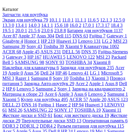
Каталог
Запчасти для ноутбука
Экран для ноутбука
79
10.1
1
11.0
1
11.1
1
11.6
5
12.1
3
12.5
0
13.3
0
13.4
1
14.0
3
14.1
1
15.6
18
16.0
2
17.0
1
17.3
17
18.4
3
19.5
1
20.0
1
21.5
6
23.0
6
23.8
8
Батареи для ноутбуков
1137
Acer
87
Apple
37
Asus
304
Dell
115
DNS
63
Fujitsu
7
Gateway
1
Gigabyte
4
Honor
1
HP
219
Huawei
13
Lenovo
131
LG
2
MSI
23
Samsung
39
Sony
43
Toshiba
39
Xiaomi
9
Клавиатуры
1002
ACER
68
Apple
45
ASUS
231
DELL
56
DNS
35
Fujitsu-Siemens
3
Gateway
3
HP
167
HUAWEI
5
LENOVO
122
MSI
23
Packard
Bell
5
SAMSUNG
98
SONY
93
TOSHIBA
34
Xiaomi
8
Наклейки для клавиатуры
6
Зарядки для ноутбуков
235
Acer
19
Apple
0
Asus
56
Dell
24
HP
46
Lenovo
41
LG
1
Microsoft
5
MSI
3
Razer
1
Samsung
8
Sony
10
Toshiba
13
Xiaomi
3
Провод
питания
5
Зарядка Авто-ноутбук
29
Acer
2
Apple
1
Asus
8
Dell
2
HP
6
Lenovo
5
Samsung
2
Sony
1
Зарядка на квадракоптер
2
Матрицы в сборе
23
Acer
6
Apple
3
Asus
6
Lenovo
2
Samsung
1
Xiaomi
5
Кулер для ноутбука
495
ACER
57
Apple
20
ASUS
123
DELL
23
DNS
16
Fujitsu
1
Hasee
2
HP
94
Huawei
3
LENOVO
61
MSI
26
SAMSUNG
22
SONY
17
TOSHIBA
19
Xiaomi
11
Жесткие диски и SSD
61
Бокс для жесткого диска
19
Жесткие
диски
29
Твердотельные диски SSD
13
Оперативная память
6
DDR3
2
DDR3L
2
DDR4
2
Разъем питания для ноутбука
115
Acer
5
Apple
5
Asus
35
Dell
8
HP
24
Lenovo
19
Msi
1
Samsung