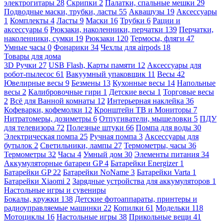
электрогитары
28
Скрипки
2
Палатки, спальные мешки
29
Подводные маски, трубки, ласты
55
Аквашузы
19
Аксессуары
1
Комплекты
4
Ласты
9
Маски
16
Трубки
6
Рации и
аксессуары
6
Рюкзаки, наколенники, перчатки
139
Перчатки,
наколенники, сумки
19
Рюкзаки
120
Термосы, фляги
47
Умные часы
0
Фонарики
34
Чехлы для airpods
18
Товары для дома
3D Ручки
27
USB Flash, Карты памяти
12
Аксессуары для
робот-пылесос
61
Вакуумный упаковщик
11
Весы
42
Ювелирные весы
9
Безмены
13
Кухонные весы
14
Напольные
весы
2
Калибровочные гири
1
Детские весы
1
Торговые весы
2
Всё для Ванной комнаты
12
Интерьерная наклейка
36
Кофеварки, кофемолки
12
Кронштейн ТВ и Мониторы
7
Нитратомеры, дозиметры
6
Отпугиватели, мышеловки
5
ПДУ
для телевизора
72
Полезные штуки
66
Помпа для воды
30
Электрическая помпа
25
Ручная помпа
3
Аксессуары для
бутылок
2
Светильники, лампы
27
Термометры, часы
36
Термометры
32
Часы
4
Умный дом
30
Элементы питания
34
Аккумуляторные батареи GP
4
Батарейки Energizer
1
Батарейки GP
22
Батарейки NoName
3
Батарейки Varta
1
Батарейки Xiaomi
2
Зарядные устройства для аккумуляторов
1
Настольные игры и сувениры
Бокалы, кружки
138
Детские фотоаппараты, принтеры и
радиоуправляемые машинки
22
Копилки
61
Модельки
118
Мотоциклы
16
Настольные игры
38
Прикольные вещи
41