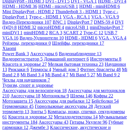
DisplayPort - HDMI
3
DVI - DVI
5
DVI - VGA
1
HDMI - DVI
4
HDMI - HDMI
36
HDMI - microUSB
1
HDMI - miniHDMI
6
Mini DisplayPort - HDMI
2
Thunderbolt 3 - HDMI
1
Type-c -
DisplayPort
1
Type-c - HDMI
1
VGA - RCA
1
VGA - VGA
9
Видео-Переходники
107
BNC
1
DisplayPort
7
DMS-59
4
DVI
(I)(D)
8
HDMI
32
microHDMI
4
microUSB
1
miniDisplayPort
7
miniDVI
1
miniHDMI
2
RCA
3
SCART
2
Type-C
12
USB
7
VGA
16
Видео-Удлинители
10
HDMI - HDMI
6
VGA - VGA
4
Рейзеры, переходники
0
Шлейфы, переходники
17
Xiaomi
Power Bank
3
Аксессуары
6
Видеонаблюдение
13
Видеорегистратор
5
Домашний интернет
6
Инструменты
8
Красота и здоровье
27
Мелкая бытовая техника
23
Наушники
13
Рюкзаки
6
Термосы
4
Умный дом
3
Фитнес браслеты
48
Mi
Band 2
8
Mi Band 3
4
Mi Band 4
7
Mi Band 5
27
Mi Band 9
2
Чехлы для наушников
7
Туризм, спорт и здоровье
Аксессуары для велосипедов
18
Аксессуары для мотоциклов
210
Аксессуары
18
Мотоциклы
9
Шлема
146
Кофры
22
Мотозащита
15
Аксессуары для рыбалки
12
Бейсболки
54
Гермомешки
45
Горнолыжные аксессуары
28
Детский
термометр
13
Зонты
5
Компасы, ножи, спички, секундомеры
61
Красота и здоровье
32
Металлодетекторы
14
Музыкальные
инструменты
184
Аксессуары
43
Гитары Укулеле
96
Губные
гармошки
12
Джембе
3
Классические, акустические и