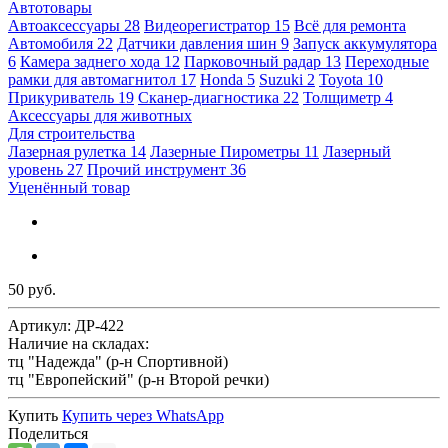
Автотовары
Автоаксессуары
28
Видеорегистратор
15
Всё для ремонта
Автомобиля
22
Датчики давления шин
9
Запуск аккумулятора
6
Камера заднего хода
12
Парковочный радар
13
Переходные
рамки для автомагнитол
17
Honda
5
Suzuki
2
Toyota
10
Прикуриватель
19
Сканер-диагностика
22
Толщиметр
4
Аксессуары для животных
Для строительства
Лазерная рулетка
14
Лазерные Пирометры
11
Лазерный
уровень
27
Прочий инструмент
36
Уценённый товар
50 руб.
Артикул:
ДР-422
Наличие на складах:
тц "Надежда" (р-н Спортивной)
тц "Европейский" (р-н Второй речки)
Купить
Купить через
WhatsApp
Поделиться