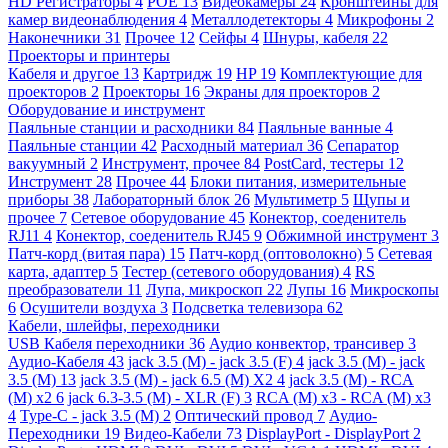
HD Регистраторы
4
POE
13
Видеокамеры
24
Кронштейны для
камер видеонаблюдения
4
Металлодетекторы
4
Микрофоны
2
Наконечники
31
Прочее
12
Сейфы
4
Шнуры, кабеля
22
Проекторы и принтеры
Кабеля и другое
13
Картридж
19
HP
19
Комплектующие для
проекторов
2
Проекторы
16
Экраны для проекторов
2
Оборудование и инструмент
Паяльные станции и расходники
84
Паяльные ванные
4
Паяльные станции
42
Расходный материал
36
Сепаратор
вакуумный
2
Инструмент, прочее
84
PostCard, тестеры
12
Инструмент
28
Прочее
44
Блоки питания, измерительные
приборы
38
Лабораторный блок
26
Мультиметр
5
Щупы и
прочее
7
Сетевое оборудование
45
Конектор, соеденитель
RJ11
4
Конектор, соеденитель RJ45
9
Обжимной инструмент
3
Патч-корд (витая пара)
15
Патч-корд (оптоволокно)
5
Сетевая
карта, адаптер
5
Тестер (сетевого оборудования)
4
RS
преобразователи
11
Лупа, микроскоп
22
Лупы
16
Микроскопы
6
Осушители воздуха
3
Подсветка телевизора
62
Кабели, шлейфы, переходники
USB Кабеля переходники
36
Аудио конвектор, трансивер
3
Аудио-Кабеля
43
jack 3.5 (M) - jack 3.5 (F)
4
jack 3.5 (M) - jack
3.5 (M)
13
jack 3.5 (M) - jack 6.5 (M) X2
4
jack 3.5 (M) - RCA
(M) x2
6
jack 6.3-3.5 (M) - XLR (F)
3
RCA (M) x3 - RCA (M) x3
4
Type-C - jack 3.5 (M)
2
Оптический провод
7
Аудио-
Переходники
19
Видео-Кабели
73
DisplayPort - DisplayPort
2