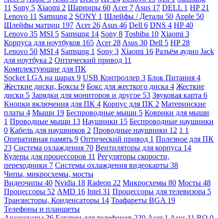
11
Sony
5
Xiaomi
2
Шарниры
60
Acer
7
Asus
17
DELL
1
HP
21
Lenovo
11
Samsung
2
SONY
1
Шлейфы / Детали
50
Apple
50
Шлейфы матриц
197
Acer
26
Asus
46
Dell
6
DNS
4
HP
40
Lenovo
35
MSI
5
Samsung
14
Sony
8
Toshiba
10
Xiaomi
3
Корпуса для ноутбуков
165
Acer
28
Asus
30
Dell
5
HP
28
Lenovo
50
MSI
4
Samsung
1
Sony
3
Xiaomi
16
Разъём аудио Jack
для ноутбука
2
Оптический привод
11
Комплектующие для ПК
Socket LGA на шарах
9
USB Контроллер
3
Блок Питания
4
Жесткие диски, Боксы
9
Бокс для жесткого диска
4
Жесткие
диски
5
Зарядки для мониторов и другое
53
Звуковая карта
6
Кнопки включения для ПК
4
Корпус для ПК
2
Материнские
платы
4
Мыши
19
Беспроводные мыши
5
Коврики для мыши
1
Проводные мыши
13
Наушники
15
Беспроводные наушники
0
Кабель для наушников
2
Проводные наушники
12
1
1
Оперативная память
9
Оптический привод
1
Полезное для ПК
23
Система охлаждения
70
Вентиляторы для корпуса
14
Кулеры для процессоров
11
Регуляторы скорости,
переходники
7
Системы охлаждения видеокарты
38
Чипы, микросхемы, мосты
Видеочипы
40
Nvidia
18
Radeon
22
Микросхемы
80
Мосты
48
Процессоры
52
AMD
16
Intel
31
Процессоры для телевизора
5
Транзисторы, Конденсаторы
14
Трафареты BGA
19
Телефоны и планшеты
Аксессуары
36
Батареи для телефонов
230
Acer
1
Asus
11
BQ
0