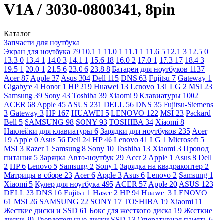
V1A / 3030-0800341, 8pin
Каталог
Запчасти для ноутбука
Экран для ноутбука
79
10.1
1
11.0
1
11.1
1
11.6
5
12.1
3
12.5
0
13.3
0
13.4
1
14.0
3
14.1
1
15.6
18
16.0
2
17.0
1
17.3
17
18.4
3
19.5
1
20.0
1
21.5
6
23.0
6
23.8
8
Батареи для ноутбуков
1137
Acer
87
Apple
37
Asus
304
Dell
115
DNS
63
Fujitsu
7
Gateway
1
Gigabyte
4
Honor
1
HP
219
Huawei
13
Lenovo
131
LG
2
MSI
23
Samsung
39
Sony
43
Toshiba
39
Xiaomi
9
Клавиатуры
1002
ACER
68
Apple
45
ASUS
231
DELL
56
DNS
35
Fujitsu-Siemens
3
Gateway
3
HP
167
HUAWEI
5
LENOVO
122
MSI
23
Packard
Bell
5
SAMSUNG
98
SONY
93
TOSHIBA
34
Xiaomi
8
Наклейки для клавиатуры
6
Зарядки для ноутбуков
235
Acer
19
Apple
0
Asus
56
Dell
24
HP
46
Lenovo
41
LG
1
Microsoft
5
MSI
3
Razer
1
Samsung
8
Sony
10
Toshiba
13
Xiaomi
3
Провод
питания
5
Зарядка Авто-ноутбук
29
Acer
2
Apple
1
Asus
8
Dell
2
HP
6
Lenovo
5
Samsung
2
Sony
1
Зарядка на квадракоптер
2
Матрицы в сборе
23
Acer
6
Apple
3
Asus
6
Lenovo
2
Samsung
1
Xiaomi
5
Кулер для ноутбука
495
ACER
57
Apple
20
ASUS
123
DELL
23
DNS
16
Fujitsu
1
Hasee
2
HP
94
Huawei
3
LENOVO
61
MSI
26
SAMSUNG
22
SONY
17
TOSHIBA
19
Xiaomi
11
Жесткие диски и SSD
61
Бокс для жесткого диска
19
Жесткие
диски
29
Твердотельные диски SSD
13
Оперативная память
6