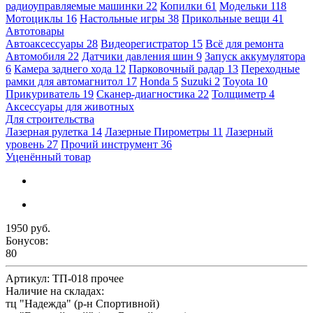
радиоуправляемые машинки
22
Копилки
61
Модельки
118
Мотоциклы
16
Настольные игры
38
Прикольные вещи
41
Автотовары
Автоаксессуары
28
Видеорегистратор
15
Всё для ремонта
Автомобиля
22
Датчики давления шин
9
Запуск аккумулятора
6
Камера заднего хода
12
Парковочный радар
13
Переходные
рамки для автомагнитол
17
Honda
5
Suzuki
2
Toyota
10
Прикуриватель
19
Сканер-диагностика
22
Толщиметр
4
Аксессуары для животных
Для строительства
Лазерная рулетка
14
Лазерные Пирометры
11
Лазерный
уровень
27
Прочий инструмент
36
Уценённый товар
1950 руб.
Бонусов:
80
Артикул:
ТП-018 прочее
Наличие на складах:
тц "Надежда" (р-н Спортивной)