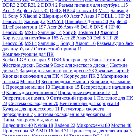
DDR3
2
DDR3L
2
DDR4
2
Разъем питания для ноутбука
115
Acer
5
Apple
5
Asus
35
Dell
8
HP
24
Lenovo
19
Msi
1
Samsung
11
Sony
5
Xiaomi
2
Шарниры
60
Acer
7
Asus
17
DELL
1
HP
21
Lenovo
11
Samsung
2
SONY
1
Шлейфы / Детали
50
Apple
50
Шлейфы матриц
197
Acer
26
Asus
46
Dell
6
DNS
4
HP
40
Lenovo
35
MSI
5
Samsung
14
Sony
8
Toshiba
10
Xiaomi
3
Корпуса для ноутбуков
165
Acer
28
Asus
30
Dell
5
HP
28
Lenovo
50
MSI
4
Samsung
1
Sony
3
Xiaomi
16
Разъём аудио Jack
для ноутбука
2
Оптический привод
11
Комплектующие для ПК
Socket LGA на шарах
9
USB Контроллер
3
Блок Питания
4
Жесткие диски, Боксы
9
Бокс для жесткого диска
4
Жесткие
диски
5
Зарядки для мониторов и другое
53
Звуковая карта
6
Кнопки включения для ПК
4
Корпус для ПК
2
Материнские
платы
4
Мыши
19
Беспроводные мыши
5
Коврики для мыши
1
Проводные мыши
13
Наушники
15
Беспроводные наушники
0
Кабель для наушников
2
Проводные наушники
12
1
1
Оперативная память
9
Оптический привод
1
Полезное для ПК
23
Система охлаждения
70
Вентиляторы для корпуса
14
Кулеры для процессоров
11
Регуляторы скорости,
переходники
7
Системы охлаждения видеокарты
38
Чипы, микросхемы, мосты
Видеочипы
40
Nvidia
18
Radeon
22
Микросхемы
80
Мосты
48
Процессоры
52
AMD
16
Intel
31
Процессоры для телевизора
5