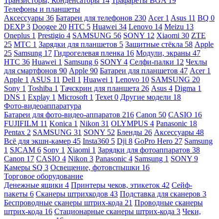
Транзисторы, Конденсаторы
14
Трафареты BGA
19
Телефоны и планшеты
Аксессуары
36
Батареи для телефонов
230
Acer
1
Asus
11
BQ
0
DEXP
3
Doogee
20
HTC
5
Huawei
34
Lenovo
14
Meizu
13
Oneplus
1
Prestigio
4
SAMSUNG
56
SONY
12
Xiaomi
30
ZTE
25
МТС
1
Зарядки для планшетов
5
Защитные стёкла
58
Apple
25
Samsung
17
Гидрогелевая пленка
16
Модули, экраны
47
HTC
36
Huawei
1
Samsung
6
SONY
4
Селфи-палки
12
Чехлы
для смартфонов
90
Apple
90
Батареи для планшетов
47
Acer
1
Apple
1
ASUS
11
Dell
1
Huawei
1
Lenovo
10
SAMSUNG
20
Sony
1
Toshiba
1
Тачскрин для планшета
26
Asus
4
Digma
1
DNS
1
Explay
1
Microsoft
1
Texet
0
Другие модели
18
Фото-видеоаппаратура
Батареи для фото-видео-аппаратов
216
Canon
50
CASIO
16
FUJIFILM
11
Konica
1
Nikon
31
OLYMPUS
4
Panasonic
18
Pentax
2
SAMSUNG
31
SONY
52
Бленды
26
Аксессуары
48
Всё для экшн-камер
45
Insta360
5
Dji
8
GoPro Hero
27
Samsung
1
SJCAM
6
Sony
1
Xiaomi
1
Зарядки для фотоаппаратов
38
Canon
17
CASIO
4
Nikon
3
Panasonic
4
Samsung
1
SONY
9
Камеры SQ
3
Освещение, фотовспышки
16
Торговое оборудование
Денежные ящики
4
Принтеры чеков, этикеток
42
Сейф-
пакеты
6
Сканеры штрихкодов
43
Подставка для сканеров
3
Беспроводные сканеры штрих-кода
21
Проводные сканеры
штрих-кода
16
Стационарные сканеры штрих-кода
3
Чеки,