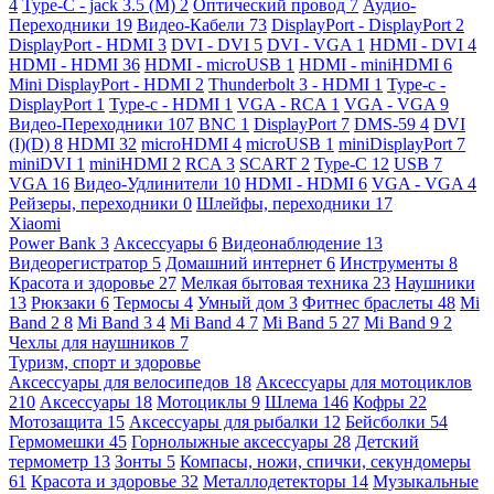
4
Type-C - jack 3.5 (M)
2
Оптический провод
7
Аудио-
Переходники
19
Видео-Кабели
73
DisplayPort - DisplayPort
2
DisplayPort - HDMI
3
DVI - DVI
5
DVI - VGA
1
HDMI - DVI
4
HDMI - HDMI
36
HDMI - microUSB
1
HDMI - miniHDMI
6
Mini DisplayPort - HDMI
2
Thunderbolt 3 - HDMI
1
Type-c -
DisplayPort
1
Type-c - HDMI
1
VGA - RCA
1
VGA - VGA
9
Видео-Переходники
107
BNC
1
DisplayPort
7
DMS-59
4
DVI
(I)(D)
8
HDMI
32
microHDMI
4
microUSB
1
miniDisplayPort
7
miniDVI
1
miniHDMI
2
RCA
3
SCART
2
Type-C
12
USB
7
VGA
16
Видео-Удлинители
10
HDMI - HDMI
6
VGA - VGA
4
Рейзеры, переходники
0
Шлейфы, переходники
17
Xiaomi
Power Bank
3
Аксессуары
6
Видеонаблюдение
13
Видеорегистратор
5
Домашний интернет
6
Инструменты
8
Красота и здоровье
27
Мелкая бытовая техника
23
Наушники
13
Рюкзаки
6
Термосы
4
Умный дом
3
Фитнес браслеты
48
Mi
Band 2
8
Mi Band 3
4
Mi Band 4
7
Mi Band 5
27
Mi Band 9
2
Чехлы для наушников
7
Туризм, спорт и здоровье
Аксессуары для велосипедов
18
Аксессуары для мотоциклов
210
Аксессуары
18
Мотоциклы
9
Шлема
146
Кофры
22
Мотозащита
15
Аксессуары для рыбалки
12
Бейсболки
54
Гермомешки
45
Горнолыжные аксессуары
28
Детский
термометр
13
Зонты
5
Компасы, ножи, спички, секундомеры
61
Красота и здоровье
32
Металлодетекторы
14
Музыкальные