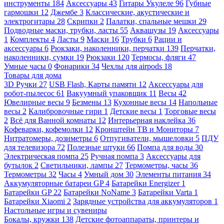
инструменты
184
Аксессуары
43
Гитары Укулеле
96
Губные
гармошки
12
Джембе
3
Классические, акустические и
электрогитары
28
Скрипки
2
Палатки, спальные мешки
29
Подводные маски, трубки, ласты
55
Аквашузы
19
Аксессуары
1
Комплекты
4
Ласты
9
Маски
16
Трубки
6
Рации и
аксессуары
6
Рюкзаки, наколенники, перчатки
139
Перчатки,
наколенники, сумки
19
Рюкзаки
120
Термосы, фляги
47
Умные часы
0
Фонарики
34
Чехлы для airpods
18
Товары для дома
3D Ручки
27
USB Flash, Карты памяти
12
Аксессуары для
робот-пылесос
61
Вакуумный упаковщик
11
Весы
42
Ювелирные весы
9
Безмены
13
Кухонные весы
14
Напольные
весы
2
Калибровочные гири
1
Детские весы
1
Торговые весы
2
Всё для Ванной комнаты
12
Интерьерная наклейка
36
Кофеварки, кофемолки
12
Кронштейн ТВ и Мониторы
7
Нитратомеры, дозиметры
6
Отпугиватели, мышеловки
5
ПДУ
для телевизора
72
Полезные штуки
66
Помпа для воды
30
Электрическая помпа
25
Ручная помпа
3
Аксессуары для
бутылок
2
Светильники, лампы
27
Термометры, часы
36
Термометры
32
Часы
4
Умный дом
30
Элементы питания
34
Аккумуляторные батареи GP
4
Батарейки Energizer
1
Батарейки GP
22
Батарейки NoName
3
Батарейки Varta
1
Батарейки Xiaomi
2
Зарядные устройства для аккумуляторов
1
Настольные игры и сувениры
Бокалы, кружки
138
Детские фотоаппараты, принтеры и