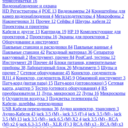
термоэтикетки
16
Видеонаблюдение и охрана
HD Регистраторы
4
POE
13
Видеокамеры
24
Кронштейны для
камер видеонаблюдения
4
Металлодетекторы
4
Микрофоны
2
Наконечники
31
Прочее
12
Сейфы
4
Шнуры, кабеля
22
Проекторы и принтеры
Кабеля и другое
13
Картридж
19
HP
19
Комплектующие для
проекторов
2
Проекторы
16
Экраны для проекторов
2
Оборудование и инструмент
Паяльные станции и расходники
84
Паяльные ванные
4
Паяльные станции
42
Расходный материал
36
Сепаратор
вакуумный
2
Инструмент, прочее
84
PostCard, тестеры
12
Инструмент
28
Прочее
44
Блоки питания, измерительные
приборы
38
Лабораторный блок
26
Мультиметр
5
Щупы и
прочее
7
Сетевое оборудование
45
Конектор, соеденитель
RJ11
4
Конектор, соеденитель RJ45
9
Обжимной инструмент
3
Патч-корд (витая пара)
15
Патч-корд (оптоволокно)
5
Сетевая
карта, адаптер
5
Тестер (сетевого оборудования)
4
RS
преобразователи
11
Лупа, микроскоп
22
Лупы
16
Микроскопы
6
Осушители воздуха
3
Подсветка телевизора
62
Кабели, шлейфы, переходники
USB Кабеля переходники
36
Аудио конвектор, трансивер
3
Аудио-Кабеля
43
jack 3.5 (M) - jack 3.5 (F)
4
jack 3.5 (M) - jack
3.5 (M)
13
jack 3.5 (M) - jack 6.5 (M) X2
4
jack 3.5 (M) - RCA
(M) x2
6
jack 6.3-3.5 (M) - XLR (F)
3
RCA (M) x3 - RCA (M) x3