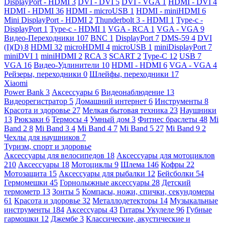
DisplayPort - HDMI
3
DVI - DVI
5
DVI - VGA
1
HDMI - DVI
4
HDMI - HDMI
36
HDMI - microUSB
1
HDMI - miniHDMI
6
Mini DisplayPort - HDMI
2
Thunderbolt 3 - HDMI
1
Type-c -
DisplayPort
1
Type-c - HDMI
1
VGA - RCA
1
VGA - VGA
9
Видео-Переходники
107
BNC
1
DisplayPort
7
DMS-59
4
DVI
(I)(D)
8
HDMI
32
microHDMI
4
microUSB
1
miniDisplayPort
7
miniDVI
1
miniHDMI
2
RCA
3
SCART
2
Type-C
12
USB
7
VGA
16
Видео-Удлинители
10
HDMI - HDMI
6
VGA - VGA
4
Рейзеры, переходники
0
Шлейфы, переходники
17
Xiaomi
Power Bank
3
Аксессуары
6
Видеонаблюдение
13
Видеорегистратор
5
Домашний интернет
6
Инструменты
8
Красота и здоровье
27
Мелкая бытовая техника
23
Наушники
13
Рюкзаки
6
Термосы
4
Умный дом
3
Фитнес браслеты
48
Mi
Band 2
8
Mi Band 3
4
Mi Band 4
7
Mi Band 5
27
Mi Band 9
2
Чехлы для наушников
7
Туризм, спорт и здоровье
Аксессуары для велосипедов
18
Аксессуары для мотоциклов
210
Аксессуары
18
Мотоциклы
9
Шлема
146
Кофры
22
Мотозащита
15
Аксессуары для рыбалки
12
Бейсболки
54
Гермомешки
45
Горнолыжные аксессуары
28
Детский
термометр
13
Зонты
5
Компасы, ножи, спички, секундомеры
61
Красота и здоровье
32
Металлодетекторы
14
Музыкальные
инструменты
184
Аксессуары
43
Гитары Укулеле
96
Губные
гармошки
12
Джембе
3
Классические, акустические и