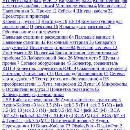
HD Регистраторы
4
POE
13
Видеокамеры
24
Кронштейны для
камер видеонаблюдения
4
Металлодетекторы
4
Микрофоны
2
Наконечники
31
Прочее
12
Сейфы
4
Шнуры, кабеля
22
Проекторы и принтеры
Кабеля и другое
13
Картридж
19
HP
19
Комплектующие для
проекторов
2
Проекторы
16
Экраны для проекторов
2
Оборудование и инструмент
Паяльные станции и расходники
84
Паяльные ванные
4
Паяльные станции
42
Расходный материал
36
Сепаратор
вакуумный
2
Инструмент, прочее
84
PostCard, тестеры
12
Инструмент
28
Прочее
44
Блоки питания, измерительные
приборы
38
Лабораторный блок
26
Мультиметр
5
Щупы и
прочее
7
Сетевое оборудование
45
Конектор, соеденитель
RJ11
4
Конектор, соеденитель RJ45
9
Обжимной инструмент
3
Патч-корд (витая пара)
15
Патч-корд (оптоволокно)
5
Сетевая
карта, адаптер
5
Тестер (сетевого оборудования)
4
RS
преобразователи
11
Лупа, микроскоп
22
Лупы
16
Микроскопы
6
Осушители воздуха
3
Подсветка телевизора
62
Кабели, шлейфы, переходники
USB Кабеля переходники
36
Аудио конвектор, трансивер
3
Аудио-Кабеля
43
jack 3.5 (M) - jack 3.5 (F)
4
jack 3.5 (M) - jack
3.5 (M)
13
jack 3.5 (M) - jack 6.5 (M) X2
4
jack 3.5 (M) - RCA
(M) x2
6
jack 6.3-3.5 (M) - XLR (F)
3
RCA (M) x3 - RCA (M) x3
4
Type-C - jack 3.5 (M)
2
Оптический провод
7
Аудио-
Переходники
19
Видео-Кабели
73
DisplayPort - DisplayPort
2