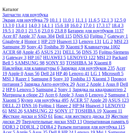
Каталог
Запчасти для ноутбука
Экран для ноутбука
79
10.1
1
11.0
1
11.1
1
11.6
5
12.1
3
12.5
0
13.3
0
13.4
1
14.0
3
14.1
1
15.6
18
16.0
2
17.0
1
17.3
17
18.4
3
19.5
1
20.0
1
21.5
6
23.0
6
23.8
8
Батареи для ноутбуков
1137
Acer
87
Apple
37
Asus
304
Dell
115
DNS
63
Fujitsu
7
Gateway
1
Gigabyte
4
Honor
1
HP
219
Huawei
13
Lenovo
131
LG
2
MSI
23
Samsung
39
Sony
43
Toshiba
39
Xiaomi
9
Клавиатуры
1002
ACER
68
Apple
45
ASUS
231
DELL
56
DNS
35
Fujitsu-Siemens
3
Gateway
3
HP
167
HUAWEI
5
LENOVO
122
MSI
23
Packard
Bell
5
SAMSUNG
98
SONY
93
TOSHIBA
34
Xiaomi
8
Наклейки для клавиатуры
6
Зарядки для ноутбуков
235
Acer
19
Apple
0
Asus
56
Dell
24
HP
46
Lenovo
41
LG
1
Microsoft
5
MSI
3
Razer
1
Samsung
8
Sony
10
Toshiba
13
Xiaomi
3
Провод
питания
5
Зарядка Авто-ноутбук
29
Acer
2
Apple
1
Asus
8
Dell
2
HP
6
Lenovo
5
Samsung
2
Sony
1
Зарядка на квадракоптер
2
Матрицы в сборе
23
Acer
6
Apple
3
Asus
6
Lenovo
2
Samsung
1
Xiaomi
5
Кулер для ноутбука
495
ACER
57
Apple
20
ASUS
123
DELL
23
DNS
16
Fujitsu
1
Hasee
2
HP
94
Huawei
3
LENOVO
61
MSI
26
SAMSUNG
22
SONY
17
TOSHIBA
19
Xiaomi
11
Жесткие диски и SSD
61
Бокс для жесткого диска
19
Жесткие
диски
29
Твердотельные диски SSD
13
Оперативная память
6
DDR3
2
DDR3L
2
DDR4
2
Разъем питания для ноутбука
115
Acer
5
Apple
5
Asus
35
Dell
8
HP
24
Lenovo
19
Msi
1
Samsung