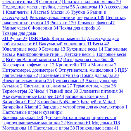
электрогитары
28
Скрипки
2
Палатки, спальные мешки
29
Подводные маски, трубки, ласты
55
Аквашузы
19
Аксессуары
1
Комплекты
4
Ласты
9
Маски
16
Трубки
6
Рации и
аксессуары
6
Рюкзаки, наколенники, перчатки
139
Перчатки,
наколенники, сумки
19
Рюкзаки
120
Термосы, фляги
47
Умные часы
0
Фонарики
34
Чехлы для airpods
18
Товары для дома
3D Ручки
27
USB Flash, Карты памяти
12
Аксессуары для
робот-пылесос
61
Вакуумный упаковщик
11
Весы
42
Ювелирные весы
9
Безмены
13
Кухонные весы
14
Напольные
весы
2
Калибровочные гири
1
Детские весы
1
Торговые весы
2
Всё для Ванной комнаты
12
Интерьерная наклейка
36
Кофеварки, кофемолки
12
Кронштейн ТВ и Мониторы
7
Нитратомеры, дозиметры
6
Отпугиватели, мышеловки
5
ПДУ
для телевизора
72
Полезные штуки
66
Помпа для воды
30
Электрическая помпа
25
Ручная помпа
3
Аксессуары для
бутылок
2
Светильники, лампы
27
Термометры, часы
36
Термометры
32
Часы
4
Умный дом
30
Элементы питания
34
Аккумуляторные батареи GP
4
Батарейки Energizer
1
Батарейки GP
22
Батарейки NoName
3
Батарейки Varta
1
Батарейки Xiaomi
2
Зарядные устройства для аккумуляторов
1
Настольные игры и сувениры
Бокалы, кружки
138
Детские фотоаппараты, принтеры и
радиоуправляемые машинки
22
Копилки
61
Модельки
118
Мотоциклы
16
Настольные игры
38
Прикольные вещи
41