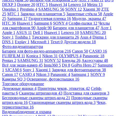
DEXP
3
Doogee
20
HTC
5
Huawei
34
Lenovo
14
Meizu
13
Oneplus
1
Prestigio
4
SAMSUNG
56
SONY
12
Xiaomi
30
ZTE
25
МТС
1
Зарядки для планшетов
5
Защитные стёкла
58
Apple
25
Samsung
17
Гидрогелевая пленка
16
Модули, экраны
47
HTC
36
Huawei
1
Samsung
6
SONY
4
Селфи-палки
12
Чехлы
для смартфонов
90
Apple
90
Батареи для планшетов
47
Acer
1
Apple
1
ASUS
11
Dell
1
Huawei
1
Lenovo
10
SAMSUNG
20
Sony
1
Toshiba
1
Тачскрин для планшета
26
Asus
4
Digma
1
DNS
1
Explay
1
Microsoft
1
Texet
0
Другие модели
18
Фото-видеоаппаратура
Батареи для фото-видео-аппаратов
216
Canon
50
CASIO
16
FUJIFILM
11
Konica
1
Nikon
31
OLYMPUS
4
Panasonic
18
Pentax
2
SAMSUNG
31
SONY
52
Бленды
26
Аксессуары
48
Всё для экшн-камер
45
Insta360
5
Dji
8
GoPro Hero
27
Samsung
1
SJCAM
6
Sony
1
Xiaomi
1
Зарядки для фотоаппаратов
38
Canon
17
CASIO
4
Nikon
3
Panasonic
4
Samsung
1
SONY
9
Камеры SQ
3
Освещение, фотовспышки
16
Торговое оборудование
Денежные ящики
4
Принтеры чеков, этикеток
42
Сейф-
пакеты
6
Сканеры штрихкодов
43
Подставка для сканеров
3
Беспроводные сканеры штрих-кода
21
Проводные сканеры
штрих-кода
16
Стационарные сканеры штрих-кода
3
Чеки,
термоэтикетки
16
Видеонаблюдение и охрана