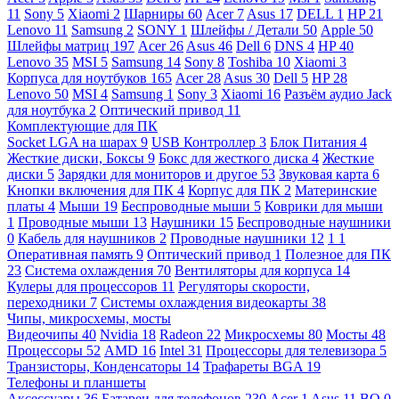
11
Sony
5
Xiaomi
2
Шарниры
60
Acer
7
Asus
17
DELL
1
HP
21
Lenovo
11
Samsung
2
SONY
1
Шлейфы / Детали
50
Apple
50
Шлейфы матриц
197
Acer
26
Asus
46
Dell
6
DNS
4
HP
40
Lenovo
35
MSI
5
Samsung
14
Sony
8
Toshiba
10
Xiaomi
3
Корпуса для ноутбуков
165
Acer
28
Asus
30
Dell
5
HP
28
Lenovo
50
MSI
4
Samsung
1
Sony
3
Xiaomi
16
Разъём аудио Jack
для ноутбука
2
Оптический привод
11
Комплектующие для ПК
Socket LGA на шарах
9
USB Контроллер
3
Блок Питания
4
Жесткие диски, Боксы
9
Бокс для жесткого диска
4
Жесткие
диски
5
Зарядки для мониторов и другое
53
Звуковая карта
6
Кнопки включения для ПК
4
Корпус для ПК
2
Материнские
платы
4
Мыши
19
Беспроводные мыши
5
Коврики для мыши
1
Проводные мыши
13
Наушники
15
Беспроводные наушники
0
Кабель для наушников
2
Проводные наушники
12
1
1
Оперативная память
9
Оптический привод
1
Полезное для ПК
23
Система охлаждения
70
Вентиляторы для корпуса
14
Кулеры для процессоров
11
Регуляторы скорости,
переходники
7
Системы охлаждения видеокарты
38
Чипы, микросхемы, мосты
Видеочипы
40
Nvidia
18
Radeon
22
Микросхемы
80
Мосты
48
Процессоры
52
AMD
16
Intel
31
Процессоры для телевизора
5
Транзисторы, Конденсаторы
14
Трафареты BGA
19
Телефоны и планшеты
Аксессуары
36
Батареи для телефонов
230
Acer
1
Asus
11
BQ
0