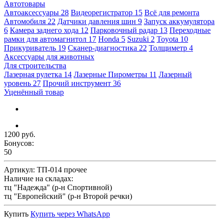
Автотовары
Автоаксессуары
28
Видеорегистратор
15
Всё для ремонта
Автомобиля
22
Датчики давления шин
9
Запуск аккумулятора
6
Камера заднего хода
12
Парковочный радар
13
Переходные
рамки для автомагнитол
17
Honda
5
Suzuki
2
Toyota
10
Прикуриватель
19
Сканер-диагностика
22
Толщиметр
4
Аксессуары для животных
Для строительства
Лазерная рулетка
14
Лазерные Пирометры
11
Лазерный
уровень
27
Прочий инструмент
36
Уценённый товар
1200 руб.
Бонусов:
50
Артикул:
ТП-014 прочее
Наличие на складах:
тц "Надежда" (р-н Спортивной)
тц "Европейский" (р-н Второй речки)
Купить
Купить через
WhatsApp