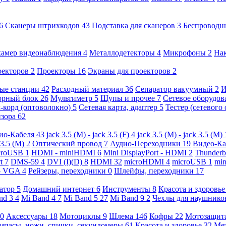
6
Сканеры штрихкодов
43
Подставка для сканеров
3
Беспроводн
камер видеонаблюдения
4
Металлодетекторы
4
Микрофоны
2
На
оекторов
2
Проекторы
16
Экраны для проекторов
2
ые станции
42
Расходный материал
36
Сепаратор вакуумный
2
И
орный блок
26
Мультиметр
5
Щупы и прочее
7
Сетевое оборудо
-корд (оптоволокно)
5
Сетевая карта, адаптер
5
Тестер (сетевого
изора
62
ио-Кабеля
43
jack 3.5 (M) - jack 3.5 (F)
4
jack 3.5 (M) - jack 3.5 (M)
 3.5 (M)
2
Оптический провод
7
Аудио-Переходники
19
Видео-К
croUSB
1
HDMI - miniHDMI
6
Mini DisplayPort - HDMI
2
Thunderb
rt
7
DMS-59
4
DVI (I)(D)
8
HDMI
32
microHDMI
4
microUSB
1
min
- VGA
4
Рейзеры, переходники
0
Шлейфы, переходники
17
ратор
5
Домашний интернет
6
Инструменты
8
Красота и здоровь
nd 3
4
Mi Band 4
7
Mi Band 5
27
Mi Band 9
2
Чехлы для наушник
0
Аксессуары
18
Мотоциклы
9
Шлема
146
Кофры
22
Мотозащит
мпасы, ножи, спички, секундомеры
61
Красота и здоровье
32
Ме