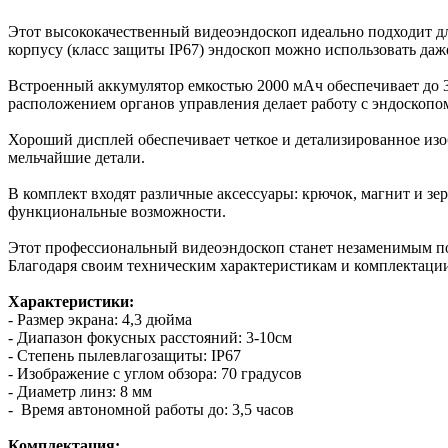
Этот высококачественный видеоэндоскоп идеально подходит дл
корпусу (класс защиты IP67) эндоскоп можно использовать даж
Встроенный аккумулятор емкостью 2000 мАч обеспечивает до 3
расположением органов управления делает работу с эндоскоп
Хороший дисплей обеспечивает четкое и детализированное изобр
мельчайшие детали.
В комплект входят различные аксессуары: крючок, магнит и зе
функциональные возможности.
Этот профессиональный видеоэндоскоп станет незаменимым по
Благодаря своим техническим характеристикам и комплектации
Характеристики:
- Размер экрана: 4,3 дюйма
- Диапазон фокусных расстояний: 3-10см
- Степень пылевлагозащиты: IP67
- Изображение с углом обзора: 70 градусов
- Диаметр линз: 8 мм
- Время автономной работы до: 3,5 часов
Комплектация: