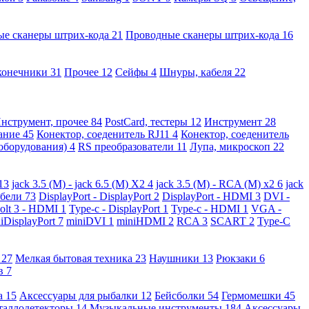
ые сканеры штрих-кода
21
Проводные сканеры штрих-кода
16
конечники
31
Прочее
12
Сейфы
4
Шнуры, кабеля
22
нструмент, прочее
84
PostCard, тестеры
12
Инструмент
28
вание
45
Конектор, соеденитель RJ11
4
Конектор, соеденитель
 оборудования)
4
RS преобразователи
11
Лупа, микроскоп
22
13
jack 3.5 (M) - jack 6.5 (M) X2
4
jack 3.5 (M) - RCA (M) x2
6
jack
абели
73
DisplayPort - DisplayPort
2
DisplayPort - HDMI
3
DVI -
olt 3 - HDMI
1
Type-c - DisplayPort
1
Type-c - HDMI
1
VGA -
iDisplayPort
7
miniDVI
1
miniHDMI
2
RCA
3
SCART
2
Type-C
е
27
Мелкая бытовая техника
23
Наушники
13
Рюкзаки
6
ов
7
а
15
Аксессуары для рыбалки
12
Бейсболки
54
Гермомешки
45
таллодетекторы
14
Музыкальные инструменты
184
Аксессуары