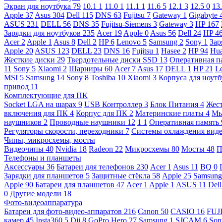
Экран для ноутбука
79
10.1
1
11.0
1
11.1
1
11.6
5
12.1
3
12.5
0
13
Apple
37
Asus
304
Dell
115
DNS
63
Fujitsu
7
Gateway
1
Gigabyte
ASUS
231
DELL
56
DNS
35
Fujitsu-Siemens
3
Gateway
3
HP
167
Зарядки для ноутбуков
235
Acer
19
Apple
0
Asus
56
Dell
24
HP
4
Acer
2
Apple
1
Asus
8
Dell
2
HP
6
Lenovo
5
Samsung
2
Sony
1
Зар
Apple
20
ASUS
123
DELL
23
DNS
16
Fujitsu
1
Hasee
2
HP
94
Hu
Жесткие диски
29
Твердотельные диски SSD
13
Оперативная п
11
Sony
5
Xiaomi
2
Шарниры
60
Acer
7
Asus
17
DELL
1
HP
21
L
MSI
5
Samsung
14
Sony
8
Toshiba
10
Xiaomi
3
Корпуса для ноут
привод
11
Комплектующие для ПК
Socket LGA на шарах
9
USB Контроллер
3
Блок Питания
4
Жест
включения для ПК
4
Корпус для ПК
2
Материнские платы
4
М
наушников
2
Проводные наушники
12
1
1
Оперативная память
Регуляторы скорости, переходники
7
Системы охлаждения вид
Чипы, микросхемы, мосты
Видеочипы
40
Nvidia
18
Radeon
22
Микросхемы
80
Мосты
48
П
Телефоны и планшеты
Аксессуары
36
Батареи для телефонов
230
Acer
1
Asus
11
BQ
0
Зарядки для планшетов
5
Защитные стёкла
58
Apple
25
Samsun
Apple
90
Батареи для планшетов
47
Acer
1
Apple
1
ASUS
11
Del
0
Другие модели
18
Фото-видеоаппаратура
Батареи для фото-видео-аппаратов
216
Canon
50
CASIO
16
FUJ
камер
45
Insta360
5
Dji
8
GoPro Hero
27
Samsung
1
SJCAM
6
So