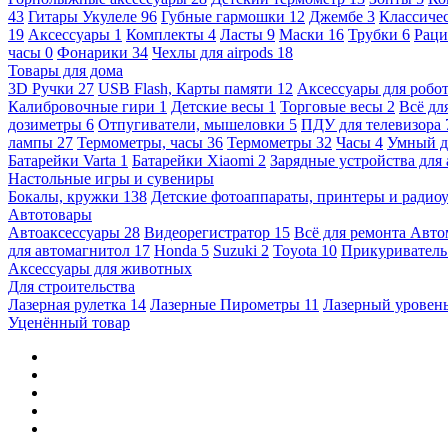
43
Гитары Укулеле
96
Губные гармошки
12
Джембе
3
Классичес
19
Аксессуары
1
Комплекты
4
Ласты
9
Маски
16
Трубки
6
Раци
часы
0
Фонарики
34
Чехлы для airpods
18
Товары для дома
3D Ручки
27
USB Flash, Карты памяти
12
Аксессуары для робо
Калибровочные гири
1
Детские весы
1
Торговые весы
2
Всё дл
дозиметры
6
Отпугиватели, мышеловки
5
ПДУ для телевизора
лампы
27
Термометры, часы
36
Термометры
32
Часы
4
Умный 
Батарейки Varta
1
Батарейки Xiaomi
2
Зарядные устройства для
Настольные игры и сувениры
Бокалы, кружки
138
Детские фотоаппараты, принтеры и ради
Автотовары
Автоаксессуары
28
Видеорегистратор
15
Всё для ремонта Авт
для автомагнитол
17
Honda
5
Suzuki
2
Toyota
10
Прикуривател
Аксессуары для животных
Для строительства
Лазерная рулетка
14
Лазерные Пирометры
11
Лазерный уровен
Уценённый товар