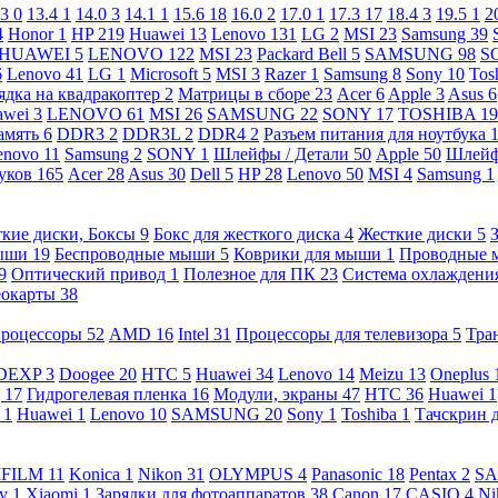
.3
0
13.4
1
14.0
3
14.1
1
15.6
18
16.0
2
17.0
1
17.3
17
18.4
3
19.5
1
2
4
Honor
1
HP
219
Huawei
13
Lenovo
131
LG
2
MSI
23
Samsung
39
HUAWEI
5
LENOVO
122
MSI
23
Packard Bell
5
SAMSUNG
98
S
6
Lenovo
41
LG
1
Microsoft
5
MSI
3
Razer
1
Samsung
8
Sony
10
Tos
ядка на квадракоптер
2
Матрицы в сборе
23
Acer
6
Apple
3
Asus
6
awei
3
LENOVO
61
MSI
26
SAMSUNG
22
SONY
17
TOSHIBA
19
амять
6
DDR3
2
DDR3L
2
DDR4
2
Разъем питания для ноутбука
enovo
11
Samsung
2
SONY
1
Шлейфы / Детали
50
Apple
50
Шлейф
буков
165
Acer
28
Asus
30
Dell
5
HP
28
Lenovo
50
MSI
4
Samsung
1
кие диски, Боксы
9
Бокс для жесткого диска
4
Жесткие диски
5
ыши
19
Беспроводные мыши
5
Коврики для мыши
1
Проводные
9
Оптический привод
1
Полезное для ПК
23
Система охлаждени
еокарты
38
роцессоры
52
AMD
16
Intel
31
Процессоры для телевизора
5
Тра
DEXP
3
Doogee
20
HTC
5
Huawei
34
Lenovo
14
Meizu
13
Oneplus
g
17
Гидрогелевая пленка
16
Модули, экраны
47
HTC
36
Huawei
1
l
1
Huawei
1
Lenovo
10
SAMSUNG
20
Sony
1
Toshiba
1
Тачскрин 
IFILM
11
Konica
1
Nikon
31
OLYMPUS
4
Panasonic
18
Pentax
2
S
ny
1
Xiaomi
1
Зарядки для фотоаппаратов
38
Canon
17
CASIO
4
Ni