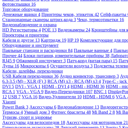
фотовспышки
16
Торговое оборудование
Денежные ящики
4
Принтеры чеков, этикеток
42
Сейф-пакеты
Стационарные сканеры штрих-кода
3
Чеки, термоэтикетки
16
Видеонаблюдение и охрана
HD Регистраторы
4
POE
13
Видеокамеры
24
Кронштейны для 
Проекторы и принтеры
Кабеля и другое
13
Картридж
19
HP
19
Комплектующие для пр
Оборудование и инструмент
Паяльные станции и расходники
84
Паяльные ванные
4
Паяльн
Прочее
44
Блоки питания, измерительные приборы
38
Лаборат
RJ45
9
Обжимной инструмент
3
Патч-корд (витая пара)
15
Патч
Лупы
16
Микроскопы
6
Осушители воздуха
3
Подсветка телев
Кабели, шлейфы, переходники
USB Кабеля переходники
36
Аудио конвектор, трансивер
3
Ауд
6.3-3.5 (M) - XLR (F)
3
RCA (M) x3 - RCA (M) x3
4
Type-C - jack
DVI
5
DVI - VGA
1
HDMI - DVI
4
HDMI - HDMI
36
HDMI - mi
RCA
1
VGA - VGA
9
Видео-Переходники
107
BNC
1
DisplayPo
12
USB
7
VGA
16
Видео-Удлинители
10
HDMI - HDMI
6
VGA 
Xiaomi
Power Bank
3
Аксессуары
6
Видеонаблюдение
13
Видеорегист
Термосы
4
Умный дом
3
Фитнес браслеты
48
Mi Band 2
8
Mi Ba
Туризм, спорт и здоровье
Аксессуары для велосипедов
18
Аксессуары для мотоциклов
21
Горнолыжные аксессуары
28
Детский термометр
13
Зонты
5
Ко