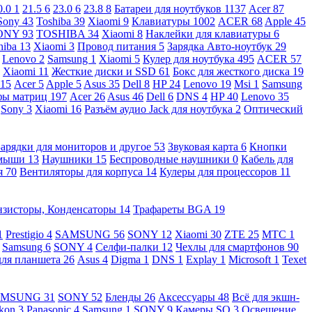
0.0
1
21.5
6
23.0
6
23.8
8
Батареи для ноутбуков
1137
Acer
87
Sony
43
Toshiba
39
Xiaomi
9
Клавиатуры
1002
ACER
68
Apple
45
ONY
93
TOSHIBA
34
Xiaomi
8
Наклейки для клавиатуры
6
hiba
13
Xiaomi
3
Провод питания
5
Зарядка Авто-ноутбук
29
Lenovo
2
Samsung
1
Xiaomi
5
Кулер для ноутбука
495
ACER
57
Xiaomi
11
Жесткие диски и SSD
61
Бокс для жесткого диска
19
115
Acer
5
Apple
5
Asus
35
Dell
8
HP
24
Lenovo
19
Msi
1
Samsung
ы матриц
197
Acer
26
Asus
46
Dell
6
DNS
4
HP
40
Lenovo
35
Sony
3
Xiaomi
16
Разъём аудио Jack для ноутбука
2
Оптический
Зарядки для мониторов и другое
53
Звуковая карта
6
Кнопки
 мыши
13
Наушники
15
Беспроводные наушники
0
Кабель для
я
70
Вентиляторы для корпуса
14
Кулеры для процессоров
11
нзисторы, Конденсаторы
14
Трафареты BGA
19
1
Prestigio
4
SAMSUNG
56
SONY
12
Xiaomi
30
ZTE
25
МТС
1
Samsung
6
SONY
4
Селфи-палки
12
Чехлы для смартфонов
90
для планшета
26
Asus
4
Digma
1
DNS
1
Explay
1
Microsoft
1
Texet
AMSUNG
31
SONY
52
Бленды
26
Аксессуары
48
Всё для экшн-
kon
3
Panasonic
4
Samsung
1
SONY
9
Камеры SQ
3
Освещение,