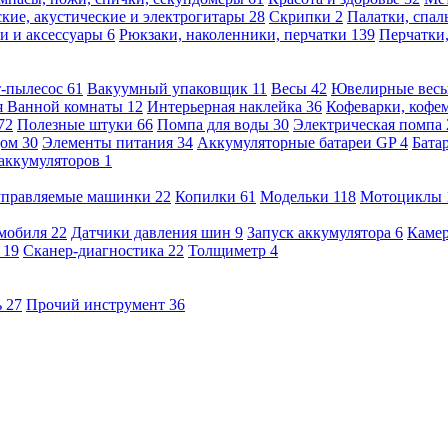
кие, акустические и электрогитары
28
Скрипки
2
Палатки, спа
и и аксессуары
6
Рюкзаки, наколенники, перчатки
139
Перчатки
т-пылесос
61
Вакуумный упаковщик
11
Весы
42
Ювелирные вес
я Ванной комнаты
12
Интерьерная наклейка
36
Кофеварки, кофе
72
Полезные штуки
66
Помпа для воды
30
Электрическая помпа
дом
30
Элементы питания
34
Аккумуляторные батареи GP
4
Бата
 аккумуляторов
1
оуправляемые машинки
22
Копилки
61
Модельки
118
Мотоциклы
омобиля
22
Датчики давления шин
9
Запуск аккумулятора
6
Камер
ь
19
Сканер-диагностика
22
Толщиметр
4
ь
27
Прочий инструмент
36