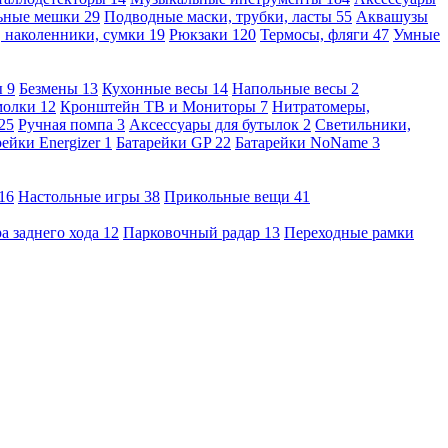
льные мешки
29
Подводные маски, трубки, ласты
55
Аквашузы
, наколенники, сумки
19
Рюкзаки
120
Термосы, фляги
47
Умные
ы
9
Безмены
13
Кухонные весы
14
Напольные весы
2
молки
12
Кронштейн ТВ и Мониторы
7
Нитратомеры,
25
Ручная помпа
3
Аксессуары для бутылок
2
Светильники,
рейки Energizer
1
Батарейки GP
22
Батарейки NoName
3
16
Настольные игры
38
Прикольные вещи
41
а заднего хода
12
Парковочный радар
13
Переходные рамки