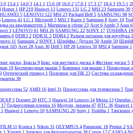
.3
0
13.4
1
14.0
3
14.1
1
15.6
18
16.0
2
17.0
1
17.3
17
18.4
3
19.5
1
2
4
Honor
1
HP
219
Huawei
13
Lenovo
131
LG
2
MSI
23
Samsung
39
HUAWEI
5
LENOVO
122
MSI
23
Packard Bell
5
SAMSUNG
98
S
6
Lenovo
41
LG
1
Microsoft
5
MSI
3
Razer
1
Samsung
8
Sony
10
Tos
ядка на квадракоптер
2
Матрицы в сборе
23
Acer
6
Apple
3
Asus
6
awei
3
LENOVO
61
MSI
26
SAMSUNG
22
SONY
17
TOSHIBA
19
амять
6
DDR3
2
DDR3L
2
DDR4
2
Разъем питания для ноутбука
enovo
11
Samsung
2
SONY
1
Шлейфы / Детали
50
Apple
50
Шлейф
буков
165
Acer
28
Asus
30
Dell
5
HP
28
Lenovo
50
MSI
4
Samsung
1
кие диски, Боксы
9
Бокс для жесткого диска
4
Жесткие диски
5
ыши
19
Беспроводные мыши
5
Коврики для мыши
1
Проводные
9
Оптический привод
1
Полезное для ПК
23
Система охлаждени
еокарты
38
роцессоры
52
AMD
16
Intel
31
Процессоры для телевизора
5
Тра
DEXP
3
Doogee
20
HTC
5
Huawei
34
Lenovo
14
Meizu
13
Oneplus
g
17
Гидрогелевая пленка
16
Модули, экраны
47
HTC
36
Huawei
1
l
1
Huawei
1
Lenovo
10
SAMSUNG
20
Sony
1
Toshiba
1
Тачскрин 
IFILM
11
Konica
1
Nikon
31
OLYMPUS
4
Panasonic
18
Pentax
2
S
ny
1
Xiaomi
1
Зарядки для фотоаппаратов
38
Canon
17
CASIO
4
Ni