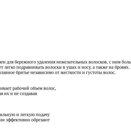
чен для бережного удаления нежелательных волосков, с ним бо
ет легко подравнивать волоски в ушах и носу, а также на бровя
лавное бритье независимо от жесткости и густоты волос.
вает рабочий объем волос,
я их и не создавая
вильную и легкую подачу
ции эффективно обрезают