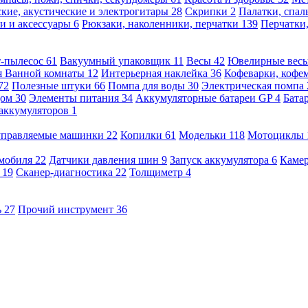
кие, акустические и электрогитары
28
Скрипки
2
Палатки, спа
и и аксессуары
6
Рюкзаки, наколенники, перчатки
139
Перчатки
т-пылесос
61
Вакуумный упаковщик
11
Весы
42
Ювелирные вес
я Ванной комнаты
12
Интерьерная наклейка
36
Кофеварки, кофе
72
Полезные штуки
66
Помпа для воды
30
Электрическая помпа
дом
30
Элементы питания
34
Аккумуляторные батареи GP
4
Бата
 аккумуляторов
1
оуправляемые машинки
22
Копилки
61
Модельки
118
Мотоциклы
омобиля
22
Датчики давления шин
9
Запуск аккумулятора
6
Камер
ь
19
Сканер-диагностика
22
Толщиметр
4
ь
27
Прочий инструмент
36