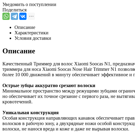
Уведомить о поступлении
Поделиться
Описание
Характеристики
Условия доставки
Описание
Качественный Триммер для волос Xiaomi Soocas N1, предназна
триммера для носа Xiaomi Soocas Nose Hair Trimmer N1 позволя
более 10 000 движений в минуту обеспечивает эффективное и п
Острые зубцы аккуратно срезают волоски
Минимальное пространство между режущими зубцами ограничи
но обеспечивает их точное срезание с первого раза, не вытягива
кровотечений.
Уникальная конструкция
Особая конструкция направляющих канавок обеспечивает пра
волосков в рабочую зону, а двухрядные ножи особой конструк
волоски, не нанося вреда и коже и даже не вырывая волоски.