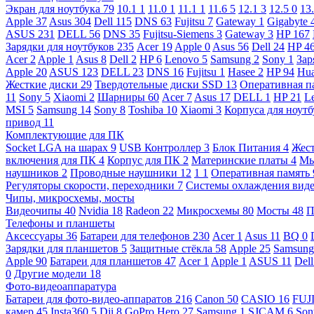
Экран для ноутбука
79
10.1
1
11.0
1
11.1
1
11.6
5
12.1
3
12.5
0
13
Apple
37
Asus
304
Dell
115
DNS
63
Fujitsu
7
Gateway
1
Gigabyte
ASUS
231
DELL
56
DNS
35
Fujitsu-Siemens
3
Gateway
3
HP
167
Зарядки для ноутбуков
235
Acer
19
Apple
0
Asus
56
Dell
24
HP
4
Acer
2
Apple
1
Asus
8
Dell
2
HP
6
Lenovo
5
Samsung
2
Sony
1
Зар
Apple
20
ASUS
123
DELL
23
DNS
16
Fujitsu
1
Hasee
2
HP
94
Hu
Жесткие диски
29
Твердотельные диски SSD
13
Оперативная п
11
Sony
5
Xiaomi
2
Шарниры
60
Acer
7
Asus
17
DELL
1
HP
21
L
MSI
5
Samsung
14
Sony
8
Toshiba
10
Xiaomi
3
Корпуса для ноут
привод
11
Комплектующие для ПК
Socket LGA на шарах
9
USB Контроллер
3
Блок Питания
4
Жест
включения для ПК
4
Корпус для ПК
2
Материнские платы
4
М
наушников
2
Проводные наушники
12
1
1
Оперативная память
Регуляторы скорости, переходники
7
Системы охлаждения вид
Чипы, микросхемы, мосты
Видеочипы
40
Nvidia
18
Radeon
22
Микросхемы
80
Мосты
48
П
Телефоны и планшеты
Аксессуары
36
Батареи для телефонов
230
Acer
1
Asus
11
BQ
0
Зарядки для планшетов
5
Защитные стёкла
58
Apple
25
Samsun
Apple
90
Батареи для планшетов
47
Acer
1
Apple
1
ASUS
11
Del
0
Другие модели
18
Фото-видеоаппаратура
Батареи для фото-видео-аппаратов
216
Canon
50
CASIO
16
FUJ
камер
45
Insta360
5
Dji
8
GoPro Hero
27
Samsung
1
SJCAM
6
So