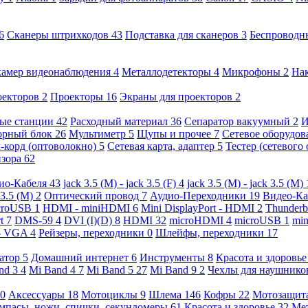
6
Сканеры штрихкодов
43
Подставка для сканеров
3
Беспроводн
камер видеонаблюдения
4
Металлодетекторы
4
Микрофоны
2
На
оекторов
2
Проекторы
16
Экраны для проекторов
2
ые станции
42
Расходный материал
36
Сепаратор вакуумный
2
И
орный блок
26
Мультиметр
5
Щупы и прочее
7
Сетевое оборудо
-корд (оптоволокно)
5
Сетевая карта, адаптер
5
Тестер (сетевого
изора
62
ио-Кабеля
43
jack 3.5 (M) - jack 3.5 (F)
4
jack 3.5 (M) - jack 3.5 (M)
 3.5 (M)
2
Оптический провод
7
Аудио-Переходники
19
Видео-К
croUSB
1
HDMI - miniHDMI
6
Mini DisplayPort - HDMI
2
Thunderb
rt
7
DMS-59
4
DVI (I)(D)
8
HDMI
32
microHDMI
4
microUSB
1
min
- VGA
4
Рейзеры, переходники
0
Шлейфы, переходники
17
ратор
5
Домашний интернет
6
Инструменты
8
Красота и здоровь
nd 3
4
Mi Band 4
7
Mi Band 5
27
Mi Band 9
2
Чехлы для наушник
0
Аксессуары
18
Мотоциклы
9
Шлема
146
Кофры
22
Мотозащит
мпасы, ножи, спички, секундомеры
61
Красота и здоровье
32
Ме