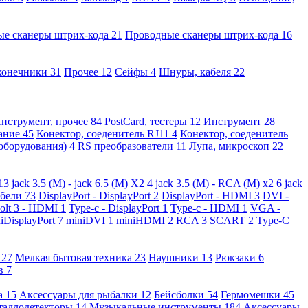
ые сканеры штрих-кода
21
Проводные сканеры штрих-кода
16
конечники
31
Прочее
12
Сейфы
4
Шнуры, кабеля
22
нструмент, прочее
84
PostCard, тестеры
12
Инструмент
28
вание
45
Конектор, соеденитель RJ11
4
Конектор, соеденитель
 оборудования)
4
RS преобразователи
11
Лупа, микроскоп
22
13
jack 3.5 (M) - jack 6.5 (M) X2
4
jack 3.5 (M) - RCA (M) x2
6
jack
абели
73
DisplayPort - DisplayPort
2
DisplayPort - HDMI
3
DVI -
olt 3 - HDMI
1
Type-c - DisplayPort
1
Type-c - HDMI
1
VGA -
iDisplayPort
7
miniDVI
1
miniHDMI
2
RCA
3
SCART
2
Type-C
е
27
Мелкая бытовая техника
23
Наушники
13
Рюкзаки
6
ов
7
а
15
Аксессуары для рыбалки
12
Бейсболки
54
Гермомешки
45
таллодетекторы
14
Музыкальные инструменты
184
Аксессуары