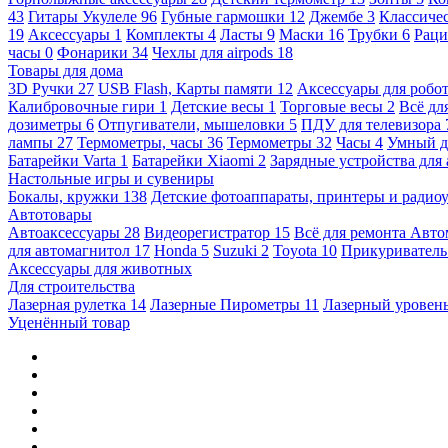
43
Гитары Укулеле
96
Губные гармошки
12
Джембе
3
Классичес
19
Аксессуары
1
Комплекты
4
Ласты
9
Маски
16
Трубки
6
Раци
часы
0
Фонарики
34
Чехлы для airpods
18
Товары для дома
3D Ручки
27
USB Flash, Карты памяти
12
Аксессуары для робо
Калибровочные гири
1
Детские весы
1
Торговые весы
2
Всё дл
дозиметры
6
Отпугиватели, мышеловки
5
ПДУ для телевизора
лампы
27
Термометры, часы
36
Термометры
32
Часы
4
Умный 
Батарейки Varta
1
Батарейки Xiaomi
2
Зарядные устройства для
Настольные игры и сувениры
Бокалы, кружки
138
Детские фотоаппараты, принтеры и ради
Автотовары
Автоаксессуары
28
Видеорегистратор
15
Всё для ремонта Авт
для автомагнитол
17
Honda
5
Suzuki
2
Toyota
10
Прикуривател
Аксессуары для животных
Для строительства
Лазерная рулетка
14
Лазерные Пирометры
11
Лазерный уровен
Уценённый товар