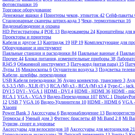
фотовспышки
16
Торговое оборудование
Денежные ящики
4
Принтеры чеков, этикеток
42
Сейф-пакеты
Стационарные сканеры штрих-кода
3
Чеки, термоэтикетки
16
Видеонаблюдение и охрана
HD Регистраторы
4
POE
13
Видеокамеры
24
Кронштейны для 
Проекторы и принтеры
Кабеля и другое
13
Картридж
19
HP
19
Комплектующие для пр
Оборудование и инструмент
Паяльные станции и расходники
84
Паяльные ванные
4
Паяльн
Прочее
44
Блоки питания, измерительные приборы
38
Лаборат
RJ45
9
Обжимной инструмент
3
Патч-корд (витая пара)
15
Патч
Лупы
16
Микроскопы
6
Осушители воздуха
3
Подсветка телев
Кабели, шлейфы, переходники
USB Кабеля переходники
36
Аудио конвектор, трансивер
3
Ауд
6.3-3.5 (M) - XLR (F)
3
RCA (M) x3 - RCA (M) x3
4
Type-C - jack
DVI
5
DVI - VGA
1
HDMI - DVI
4
HDMI - HDMI
36
HDMI - mi
RCA
1
VGA - VGA
9
Видео-Переходники
107
BNC
1
DisplayPo
12
USB
7
VGA
16
Видео-Удлинители
10
HDMI - HDMI
6
VGA 
Xiaomi
Power Bank
3
Аксессуары
6
Видеонаблюдение
13
Видеорегист
Термосы
4
Умный дом
3
Фитнес браслеты
48
Mi Band 2
8
Mi Ba
Туризм, спорт и здоровье
Аксессуары для велосипедов
18
Аксессуары для мотоциклов
21
Горнолыжные аксессуары
28
Детский термометр
13
Зонты
5
Ко