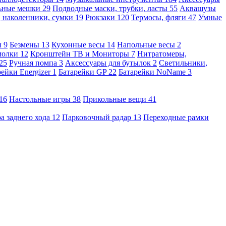
льные мешки
29
Подводные маски, трубки, ласты
55
Аквашузы
, наколенники, сумки
19
Рюкзаки
120
Термосы, фляги
47
Умные
ы
9
Безмены
13
Кухонные весы
14
Напольные весы
2
молки
12
Кронштейн ТВ и Мониторы
7
Нитратомеры,
25
Ручная помпа
3
Аксессуары для бутылок
2
Светильники,
рейки Energizer
1
Батарейки GP
22
Батарейки NoName
3
16
Настольные игры
38
Прикольные вещи
41
а заднего хода
12
Парковочный радар
13
Переходные рамки