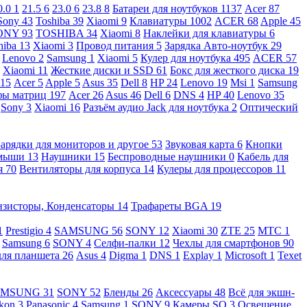
0.0
1
21.5
6
23.0
6
23.8
8
Батареи для ноутбуков
1137
Acer
87
Sony
43
Toshiba
39
Xiaomi
9
Клавиатуры
1002
ACER
68
Apple
45
ONY
93
TOSHIBA
34
Xiaomi
8
Наклейки для клавиатуры
6
hiba
13
Xiaomi
3
Провод питания
5
Зарядка Авто-ноутбук
29
Lenovo
2
Samsung
1
Xiaomi
5
Кулер для ноутбука
495
ACER
57
Xiaomi
11
Жесткие диски и SSD
61
Бокс для жесткого диска
19
115
Acer
5
Apple
5
Asus
35
Dell
8
HP
24
Lenovo
19
Msi
1
Samsung
ы матриц
197
Acer
26
Asus
46
Dell
6
DNS
4
HP
40
Lenovo
35
Sony
3
Xiaomi
16
Разъём аудио Jack для ноутбука
2
Оптический
Зарядки для мониторов и другое
53
Звуковая карта
6
Кнопки
 мыши
13
Наушники
15
Беспроводные наушники
0
Кабель для
я
70
Вентиляторы для корпуса
14
Кулеры для процессоров
11
нзисторы, Конденсаторы
14
Трафареты BGA
19
1
Prestigio
4
SAMSUNG
56
SONY
12
Xiaomi
30
ZTE
25
МТС
1
Samsung
6
SONY
4
Селфи-палки
12
Чехлы для смартфонов
90
для планшета
26
Asus
4
Digma
1
DNS
1
Explay
1
Microsoft
1
Texet
AMSUNG
31
SONY
52
Бленды
26
Аксессуары
48
Всё для экшн-
kon
3
Panasonic
4
Samsung
1
SONY
9
Камеры SQ
3
Освещение,