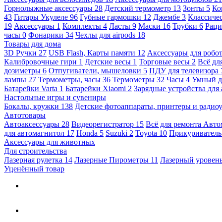
Горнолыжные аксессуары
28
Детский термометр
13
Зонты
5
Ко
43
Гитары Укулеле
96
Губные гармошки
12
Джембе
3
Классичес
19
Аксессуары
1
Комплекты
4
Ласты
9
Маски
16
Трубки
6
Раци
часы
0
Фонарики
34
Чехлы для airpods
18
Товары для дома
3D Ручки
27
USB Flash, Карты памяти
12
Аксессуары для робо
Калибровочные гири
1
Детские весы
1
Торговые весы
2
Всё дл
дозиметры
6
Отпугиватели, мышеловки
5
ПДУ для телевизора
лампы
27
Термометры, часы
36
Термометры
32
Часы
4
Умный 
Батарейки Varta
1
Батарейки Xiaomi
2
Зарядные устройства для
Настольные игры и сувениры
Бокалы, кружки
138
Детские фотоаппараты, принтеры и ради
Автотовары
Автоаксессуары
28
Видеорегистратор
15
Всё для ремонта Авт
для автомагнитол
17
Honda
5
Suzuki
2
Toyota
10
Прикуривател
Аксессуары для животных
Для строительства
Лазерная рулетка
14
Лазерные Пирометры
11
Лазерный уровен
Уценённый товар