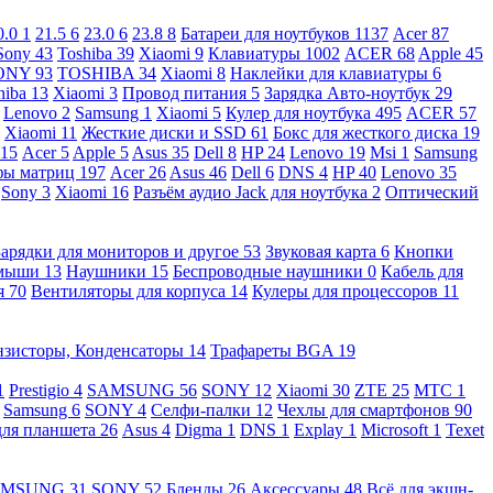
0.0
1
21.5
6
23.0
6
23.8
8
Батареи для ноутбуков
1137
Acer
87
Sony
43
Toshiba
39
Xiaomi
9
Клавиатуры
1002
ACER
68
Apple
45
ONY
93
TOSHIBA
34
Xiaomi
8
Наклейки для клавиатуры
6
hiba
13
Xiaomi
3
Провод питания
5
Зарядка Авто-ноутбук
29
Lenovo
2
Samsung
1
Xiaomi
5
Кулер для ноутбука
495
ACER
57
Xiaomi
11
Жесткие диски и SSD
61
Бокс для жесткого диска
19
115
Acer
5
Apple
5
Asus
35
Dell
8
HP
24
Lenovo
19
Msi
1
Samsung
ы матриц
197
Acer
26
Asus
46
Dell
6
DNS
4
HP
40
Lenovo
35
Sony
3
Xiaomi
16
Разъём аудио Jack для ноутбука
2
Оптический
Зарядки для мониторов и другое
53
Звуковая карта
6
Кнопки
 мыши
13
Наушники
15
Беспроводные наушники
0
Кабель для
я
70
Вентиляторы для корпуса
14
Кулеры для процессоров
11
нзисторы, Конденсаторы
14
Трафареты BGA
19
1
Prestigio
4
SAMSUNG
56
SONY
12
Xiaomi
30
ZTE
25
МТС
1
Samsung
6
SONY
4
Селфи-палки
12
Чехлы для смартфонов
90
для планшета
26
Asus
4
Digma
1
DNS
1
Explay
1
Microsoft
1
Texet
AMSUNG
31
SONY
52
Бленды
26
Аксессуары
48
Всё для экшн-