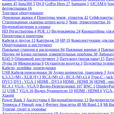
камер
45
Insta360
5
Dji
8
GoPro Hero
27
Samsung
1
SJCAM
6
So
фотовспышки
16
Торговое оборудование
Денежные ящики
4
Принтеры чеков, этикеток
42
Сейф-пакеты
Стационарные сканеры штрих-кода
3
Чеки, термоэтикетки
16
Видеонаблюдение и охрана
HD Регистраторы
4
POE
13
Видеокамеры
24
Кронштейны для 
Проекторы и принтеры
Кабеля и другое
13
Картридж
19
HP
19
Комплектующие для пр
Оборудование и инструмент
Паяльные станции и расходники
84
Паяльные ванные
4
Паяльн
Прочее
44
Блоки питания, измерительные приборы
38
Лаборат
RJ45
9
Обжимной инструмент
3
Патч-корд (витая пара)
15
Патч
Лупы
16
Микроскопы
6
Осушители воздуха
3
Подсветка телев
Кабели, шлейфы, переходники
USB Кабеля переходники
36
Аудио конвектор, трансивер
3
Ауд
6.3-3.5 (M) - XLR (F)
3
RCA (M) x3 - RCA (M) x3
4
Type-C - jack
DVI
5
DVI - VGA
1
HDMI - DVI
4
HDMI - HDMI
36
HDMI - mi
RCA
1
VGA - VGA
9
Видео-Переходники
107
BNC
1
DisplayPo
12
USB
7
VGA
16
Видео-Удлинители
10
HDMI - HDMI
6
VGA 
Xiaomi
Power Bank
3
Аксессуары
6
Видеонаблюдение
13
Видеорегист
Термосы
4
Умный дом
3
Фитнес браслеты
48
Mi Band 2
8
Mi Ba
Туризм, спорт и здоровье
Аксессуары для велосипедов
18
Аксессуары для мотоциклов
21