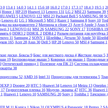
.3
0
13.4
1
14.0
3
14.1
1
15.6
18
16.0
2
17.0
1
17.3
17
18.4
3
19.5
1
2
4
Honor
1
HP
219
Huawei
13
Lenovo
131
LG
2
MSI
23
Samsung
39
HUAWEI
5
LENOVO
122
MSI
23
Packard Bell
5
SAMSUNG
98
S
6
Lenovo
41
LG
1
Microsoft
5
MSI
3
Razer
1
Samsung
8
Sony
10
Tos
ядка на квадракоптер
2
Матрицы в сборе
23
Acer
6
Apple
3
Asus
6
awei
3
LENOVO
61
MSI
26
SAMSUNG
22
SONY
17
TOSHIBA
19
амять
6
DDR3
2
DDR3L
2
DDR4
2
Разъем питания для ноутбука
enovo
11
Samsung
2
SONY
1
Шлейфы / Детали
50
Apple
50
Шлейф
буков
165
Acer
28
Asus
30
Dell
5
HP
28
Lenovo
50
MSI
4
Samsung
1
кие диски, Боксы
9
Бокс для жесткого диска
4
Жесткие диски
5
ыши
19
Беспроводные мыши
5
Коврики для мыши
1
Проводные
9
Оптический привод
1
Полезное для ПК
23
Система охлаждени
еокарты
38
роцессоры
52
AMD
16
Intel
31
Процессоры для телевизора
5
Тра
DEXP
3
Doogee
20
HTC
5
Huawei
34
Lenovo
14
Meizu
13
Oneplus
g
17
Гидрогелевая пленка
16
Модули, экраны
47
HTC
36
Huawei
1
l
1
Huawei
1
Lenovo
10
SAMSUNG
20
Sony
1
Toshiba
1
Тачскрин 
IFILM
11
Konica
1
Nikon
31
OLYMPUS
4
Panasonic
18
Pentax
2
S