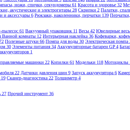
мпасы, ножи, спички, секундомеры
61
Красота и здоровье
32
Ме
кие, акустические и электрогитары
28
Скрипки
2
Палатки, спа
и и аксессуары
6
Рюкзаки, наколенники, перчатки
139
Перчатки
т-пылесос
61
Вакуумный упаковщик
11
Весы
42
Ювелирные вес
я Ванной комнаты
12
Интерьерная наклейка
36
Кофеварки, кофе
72
Полезные штуки
66
Помпа для воды
30
Электрическая помпа
дом
30
Элементы питания
34
Аккумуляторные батареи GP
4
Бата
 аккумуляторов
1
оуправляемые машинки
22
Копилки
61
Модельки
118
Мотоциклы
омобиля
22
Датчики давления шин
9
Запуск аккумулятора
6
Камер
ь
19
Сканер-диагностика
22
Толщиметр
4
ь
27
Прочий инструмент
36