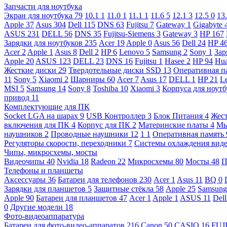
Запчасти для ноутбука
Экран для ноутбука
79
10.1
1
11.0
1
11.1
1
11.6
5
12.1
3
12.5
0
13
Apple
37
Asus
304
Dell
115
DNS
63
Fujitsu
7
Gateway
1
Gigabyte
ASUS
231
DELL
56
DNS
35
Fujitsu-Siemens
3
Gateway
3
HP
167
Зарядки для ноутбуков
235
Acer
19
Apple
0
Asus
56
Dell
24
HP
4
Acer
2
Apple
1
Asus
8
Dell
2
HP
6
Lenovo
5
Samsung
2
Sony
1
Зар
Apple
20
ASUS
123
DELL
23
DNS
16
Fujitsu
1
Hasee
2
HP
94
Hu
Жесткие диски
29
Твердотельные диски SSD
13
Оперативная п
11
Sony
5
Xiaomi
2
Шарниры
60
Acer
7
Asus
17
DELL
1
HP
21
L
MSI
5
Samsung
14
Sony
8
Toshiba
10
Xiaomi
3
Корпуса для ноут
привод
11
Комплектующие для ПК
Socket LGA на шарах
9
USB Контроллер
3
Блок Питания
4
Жест
включения для ПК
4
Корпус для ПК
2
Материнские платы
4
М
наушников
2
Проводные наушники
12
1
1
Оперативная память
Регуляторы скорости, переходники
7
Системы охлаждения вид
Чипы, микросхемы, мосты
Видеочипы
40
Nvidia
18
Radeon
22
Микросхемы
80
Мосты
48
П
Телефоны и планшеты
Аксессуары
36
Батареи для телефонов
230
Acer
1
Asus
11
BQ
0
Зарядки для планшетов
5
Защитные стёкла
58
Apple
25
Samsun
Apple
90
Батареи для планшетов
47
Acer
1
Apple
1
ASUS
11
Del
0
Другие модели
18
Фото-видеоаппаратура
Батареи для фото-видео-аппаратов
216
Canon
50
CASIO
16
FUJ