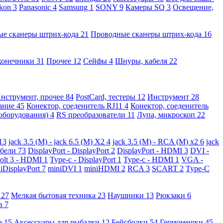
kon
3
Panasonic
4
Samsung
1
SONY
9
Камеры SQ
3
Освещение,
ые сканеры штрих-кода
21
Проводные сканеры штрих-кода
16
конечники
31
Прочее
12
Сейфы
4
Шнуры, кабеля
22
нструмент, прочее
84
PostCard, тестеры
12
Инструмент
28
вание
45
Конектор, соеденитель RJ11
4
Конектор, соеденитель
 оборудования)
4
RS преобразователи
11
Лупа, микроскоп
22
13
jack 3.5 (M) - jack 6.5 (M) X2
4
jack 3.5 (M) - RCA (M) x2
6
jack
абели
73
DisplayPort - DisplayPort
2
DisplayPort - HDMI
3
DVI -
olt 3 - HDMI
1
Type-c - DisplayPort
1
Type-c - HDMI
1
VGA -
iDisplayPort
7
miniDVI
1
miniHDMI
2
RCA
3
SCART
2
Type-C
е
27
Мелкая бытовая техника
23
Наушники
13
Рюкзаки
6
ов
7
а
15
Аксессуары для рыбалки
12
Бейсболки
54
Гермомешки
45