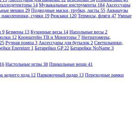
таллодетекторы
14
Музыкальные инструменты
184
Аксессуары
льные мешки
29
Подводные маски, трубки, ласты
55
Аквашузы
, наколенники, сумки
19
Рюкзаки
120
Термосы, фляги
47
Умные
ы
9
Безмены
13
Кухонные весы
14
Напольные весы
2
молки
12
Кронштейн ТВ и Мониторы
7
Нитратомеры,
25
Ручная помпа
3
Аксессуары для бутылок
2
Светильники,
рейки Energizer
1
Батарейки GP
22
Батарейки NoName
3
16
Настольные игры
38
Прикольные вещи
41
а заднего хода
12
Парковочный радар
13
Переходные рамки