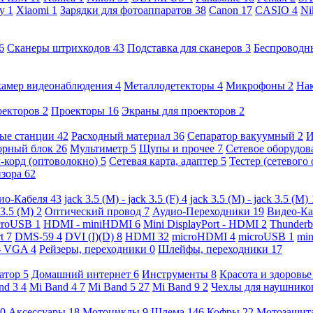
ny
1
Xiaomi
1
Зарядки для фотоаппаратов
38
Canon
17
CASIO
4
Ni
6
Сканеры штрихкодов
43
Подставка для сканеров
3
Беспроводн
камер видеонаблюдения
4
Металлодетекторы
4
Микрофоны
2
На
оекторов
2
Проекторы
16
Экраны для проекторов
2
ые станции
42
Расходный материал
36
Сепаратор вакуумный
2
И
орный блок
26
Мультиметр
5
Щупы и прочее
7
Сетевое оборудо
-корд (оптоволокно)
5
Сетевая карта, адаптер
5
Тестер (сетевого
изора
62
ио-Кабеля
43
jack 3.5 (M) - jack 3.5 (F)
4
jack 3.5 (M) - jack 3.5 (M)
 3.5 (M)
2
Оптический провод
7
Аудио-Переходники
19
Видео-К
croUSB
1
HDMI - miniHDMI
6
Mini DisplayPort - HDMI
2
Thunderb
rt
7
DMS-59
4
DVI (I)(D)
8
HDMI
32
microHDMI
4
microUSB
1
min
- VGA
4
Рейзеры, переходники
0
Шлейфы, переходники
17
ратор
5
Домашний интернет
6
Инструменты
8
Красота и здоровь
nd 3
4
Mi Band 4
7
Mi Band 5
27
Mi Band 9
2
Чехлы для наушник
0
Аксессуары
18
Мотоциклы
9
Шлема
146
Кофры
22
Мотозащит