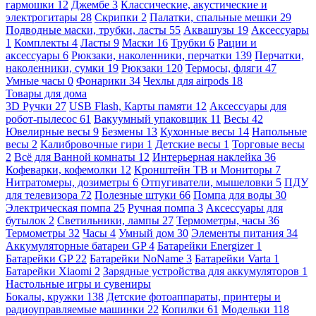
гармошки
12
Джембе
3
Классические, акустические и
электрогитары
28
Скрипки
2
Палатки, спальные мешки
29
Подводные маски, трубки, ласты
55
Аквашузы
19
Аксессуары
1
Комплекты
4
Ласты
9
Маски
16
Трубки
6
Рации и
аксессуары
6
Рюкзаки, наколенники, перчатки
139
Перчатки,
наколенники, сумки
19
Рюкзаки
120
Термосы, фляги
47
Умные часы
0
Фонарики
34
Чехлы для airpods
18
Товары для дома
3D Ручки
27
USB Flash, Карты памяти
12
Аксессуары для
робот-пылесос
61
Вакуумный упаковщик
11
Весы
42
Ювелирные весы
9
Безмены
13
Кухонные весы
14
Напольные
весы
2
Калибровочные гири
1
Детские весы
1
Торговые весы
2
Всё для Ванной комнаты
12
Интерьерная наклейка
36
Кофеварки, кофемолки
12
Кронштейн ТВ и Мониторы
7
Нитратомеры, дозиметры
6
Отпугиватели, мышеловки
5
ПДУ
для телевизора
72
Полезные штуки
66
Помпа для воды
30
Электрическая помпа
25
Ручная помпа
3
Аксессуары для
бутылок
2
Светильники, лампы
27
Термометры, часы
36
Термометры
32
Часы
4
Умный дом
30
Элементы питания
34
Аккумуляторные батареи GP
4
Батарейки Energizer
1
Батарейки GP
22
Батарейки NoName
3
Батарейки Varta
1
Батарейки Xiaomi
2
Зарядные устройства для аккумуляторов
1
Настольные игры и сувениры
Бокалы, кружки
138
Детские фотоаппараты, принтеры и
радиоуправляемые машинки
22
Копилки
61
Модельки
118