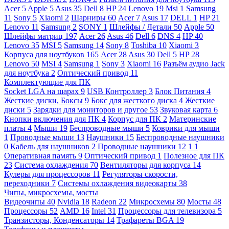
Acer
5
Apple
5
Asus
35
Dell
8
HP
24
Lenovo
19
Msi
1
Samsung
11
Sony
5
Xiaomi
2
Шарниры
60
Acer
7
Asus
17
DELL
1
HP
21
Lenovo
11
Samsung
2
SONY
1
Шлейфы / Детали
50
Apple
50
Шлейфы матриц
197
Acer
26
Asus
46
Dell
6
DNS
4
HP
40
Lenovo
35
MSI
5
Samsung
14
Sony
8
Toshiba
10
Xiaomi
3
Корпуса для ноутбуков
165
Acer
28
Asus
30
Dell
5
HP
28
Lenovo
50
MSI
4
Samsung
1
Sony
3
Xiaomi
16
Разъём аудио Jack
для ноутбука
2
Оптический привод
11
Комплектующие для ПК
Socket LGA на шарах
9
USB Контроллер
3
Блок Питания
4
Жесткие диски, Боксы
9
Бокс для жесткого диска
4
Жесткие
диски
5
Зарядки для мониторов и другое
53
Звуковая карта
6
Кнопки включения для ПК
4
Корпус для ПК
2
Материнские
платы
4
Мыши
19
Беспроводные мыши
5
Коврики для мыши
1
Проводные мыши
13
Наушники
15
Беспроводные наушники
0
Кабель для наушников
2
Проводные наушники
12
1
1
Оперативная память
9
Оптический привод
1
Полезное для ПК
23
Система охлаждения
70
Вентиляторы для корпуса
14
Кулеры для процессоров
11
Регуляторы скорости,
переходники
7
Системы охлаждения видеокарты
38
Чипы, микросхемы, мосты
Видеочипы
40
Nvidia
18
Radeon
22
Микросхемы
80
Мосты
48
Процессоры
52
AMD
16
Intel
31
Процессоры для телевизора
5
Транзисторы, Конденсаторы
14
Трафареты BGA
19