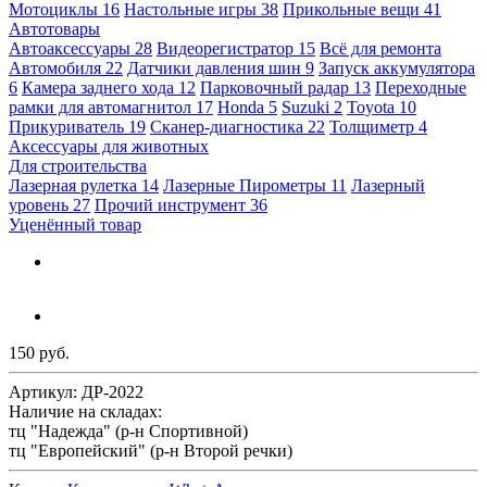
Мотоциклы
16
Настольные игры
38
Прикольные вещи
41
Автотовары
Автоаксессуары
28
Видеорегистратор
15
Всё для ремонта
Автомобиля
22
Датчики давления шин
9
Запуск аккумулятора
6
Камера заднего хода
12
Парковочный радар
13
Переходные
рамки для автомагнитол
17
Honda
5
Suzuki
2
Toyota
10
Прикуриватель
19
Сканер-диагностика
22
Толщиметр
4
Аксессуары для животных
Для строительства
Лазерная рулетка
14
Лазерные Пирометры
11
Лазерный
уровень
27
Прочий инструмент
36
Уценённый товар
150 руб.
Артикул:
ДР-2022
Наличие на складах:
тц "Надежда" (р-н Спортивной)
тц "Европейский" (р-н Второй речки)