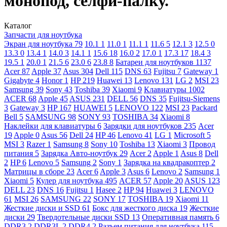
монопод, селфи-палку.
Каталог
Запчасти для ноутбука
Экран для ноутбука
79
10.1
1
11.0
1
11.1
1
11.6
5
12.1
3
12.5
0
13.3
0
13.4
1
14.0
3
14.1
1
15.6
18
16.0
2
17.0
1
17.3
17
18.4
3
19.5
1
20.0
1
21.5
6
23.0
6
23.8
8
Батареи для ноутбуков
1137
Acer
87
Apple
37
Asus
304
Dell
115
DNS
63
Fujitsu
7
Gateway
1
Gigabyte
4
Honor
1
HP
219
Huawei
13
Lenovo
131
LG
2
MSI
23
Samsung
39
Sony
43
Toshiba
39
Xiaomi
9
Клавиатуры
1002
ACER
68
Apple
45
ASUS
231
DELL
56
DNS
35
Fujitsu-Siemens
3
Gateway
3
HP
167
HUAWEI
5
LENOVO
122
MSI
23
Packard
Bell
5
SAMSUNG
98
SONY
93
TOSHIBA
34
Xiaomi
8
Наклейки для клавиатуры
6
Зарядки для ноутбуков
235
Acer
19
Apple
0
Asus
56
Dell
24
HP
46
Lenovo
41
LG
1
Microsoft
5
MSI
3
Razer
1
Samsung
8
Sony
10
Toshiba
13
Xiaomi
3
Провод
питания
5
Зарядка Авто-ноутбук
29
Acer
2
Apple
1
Asus
8
Dell
2
HP
6
Lenovo
5
Samsung
2
Sony
1
Зарядка на квадракоптер
2
Матрицы в сборе
23
Acer
6
Apple
3
Asus
6
Lenovo
2
Samsung
1
Xiaomi
5
Кулер для ноутбука
495
ACER
57
Apple
20
ASUS
123
DELL
23
DNS
16
Fujitsu
1
Hasee
2
HP
94
Huawei
3
LENOVO
61
MSI
26
SAMSUNG
22
SONY
17
TOSHIBA
19
Xiaomi
11
Жесткие диски и SSD
61
Бокс для жесткого диска
19
Жесткие
диски
29
Твердотельные диски SSD
13
Оперативная память
6
DDR3
2
DDR3L
2
DDR4
2
Разъем питания для ноутбука
115