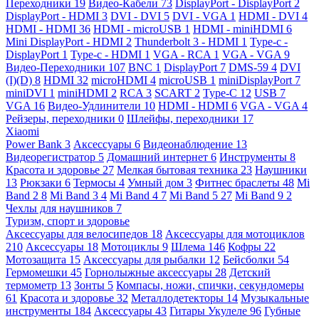
Переходники
19
Видео-Кабели
73
DisplayPort - DisplayPort
2
DisplayPort - HDMI
3
DVI - DVI
5
DVI - VGA
1
HDMI - DVI
4
HDMI - HDMI
36
HDMI - microUSB
1
HDMI - miniHDMI
6
Mini DisplayPort - HDMI
2
Thunderbolt 3 - HDMI
1
Type-c -
DisplayPort
1
Type-c - HDMI
1
VGA - RCA
1
VGA - VGA
9
Видео-Переходники
107
BNC
1
DisplayPort
7
DMS-59
4
DVI
(I)(D)
8
HDMI
32
microHDMI
4
microUSB
1
miniDisplayPort
7
miniDVI
1
miniHDMI
2
RCA
3
SCART
2
Type-C
12
USB
7
VGA
16
Видео-Удлинители
10
HDMI - HDMI
6
VGA - VGA
4
Рейзеры, переходники
0
Шлейфы, переходники
17
Xiaomi
Power Bank
3
Аксессуары
6
Видеонаблюдение
13
Видеорегистратор
5
Домашний интернет
6
Инструменты
8
Красота и здоровье
27
Мелкая бытовая техника
23
Наушники
13
Рюкзаки
6
Термосы
4
Умный дом
3
Фитнес браслеты
48
Mi
Band 2
8
Mi Band 3
4
Mi Band 4
7
Mi Band 5
27
Mi Band 9
2
Чехлы для наушников
7
Туризм, спорт и здоровье
Аксессуары для велосипедов
18
Аксессуары для мотоциклов
210
Аксессуары
18
Мотоциклы
9
Шлема
146
Кофры
22
Мотозащита
15
Аксессуары для рыбалки
12
Бейсболки
54
Гермомешки
45
Горнолыжные аксессуары
28
Детский
термометр
13
Зонты
5
Компасы, ножи, спички, секундомеры
61
Красота и здоровье
32
Металлодетекторы
14
Музыкальные
инструменты
184
Аксессуары
43
Гитары Укулеле
96
Губные