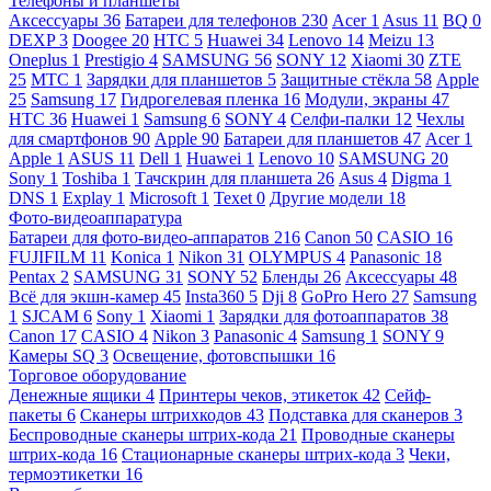
Телефоны и планшеты
Аксессуары
36
Батареи для телефонов
230
Acer
1
Asus
11
BQ
0
DEXP
3
Doogee
20
HTC
5
Huawei
34
Lenovo
14
Meizu
13
Oneplus
1
Prestigio
4
SAMSUNG
56
SONY
12
Xiaomi
30
ZTE
25
МТС
1
Зарядки для планшетов
5
Защитные стёкла
58
Apple
25
Samsung
17
Гидрогелевая пленка
16
Модули, экраны
47
HTC
36
Huawei
1
Samsung
6
SONY
4
Селфи-палки
12
Чехлы
для смартфонов
90
Apple
90
Батареи для планшетов
47
Acer
1
Apple
1
ASUS
11
Dell
1
Huawei
1
Lenovo
10
SAMSUNG
20
Sony
1
Toshiba
1
Тачскрин для планшета
26
Asus
4
Digma
1
DNS
1
Explay
1
Microsoft
1
Texet
0
Другие модели
18
Фото-видеоаппаратура
Батареи для фото-видео-аппаратов
216
Canon
50
CASIO
16
FUJIFILM
11
Konica
1
Nikon
31
OLYMPUS
4
Panasonic
18
Pentax
2
SAMSUNG
31
SONY
52
Бленды
26
Аксессуары
48
Всё для экшн-камер
45
Insta360
5
Dji
8
GoPro Hero
27
Samsung
1
SJCAM
6
Sony
1
Xiaomi
1
Зарядки для фотоаппаратов
38
Canon
17
CASIO
4
Nikon
3
Panasonic
4
Samsung
1
SONY
9
Камеры SQ
3
Освещение, фотовспышки
16
Торговое оборудование
Денежные ящики
4
Принтеры чеков, этикеток
42
Сейф-
пакеты
6
Сканеры штрихкодов
43
Подставка для сканеров
3
Беспроводные сканеры штрих-кода
21
Проводные сканеры
штрих-кода
16
Стационарные сканеры штрих-кода
3
Чеки,
термоэтикетки
16