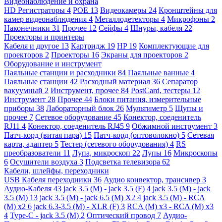
Видеонаблюдение и охрана
HD Регистраторы
4
POE
13
Видеокамеры
24
Кронштейны для
камер видеонаблюдения
4
Металлодетекторы
4
Микрофоны
2
Наконечники
31
Прочее
12
Сейфы
4
Шнуры, кабеля
22
Проекторы и принтеры
Кабеля и другое
13
Картридж
19
HP
19
Комплектующие для
проекторов
2
Проекторы
16
Экраны для проекторов
2
Оборудование и инструмент
Паяльные станции и расходники
84
Паяльные ванные
4
Паяльные станции
42
Расходный материал
36
Сепаратор
вакуумный
2
Инструмент, прочее
84
PostCard, тестеры
12
Инструмент
28
Прочее
44
Блоки питания, измерительные
приборы
38
Лабораторный блок
26
Мультиметр
5
Щупы и
прочее
7
Сетевое оборудование
45
Конектор, соеденитель
RJ11
4
Конектор, соеденитель RJ45
9
Обжимной инструмент
3
Патч-корд (витая пара)
15
Патч-корд (оптоволокно)
5
Сетевая
карта, адаптер
5
Тестер (сетевого оборудования)
4
RS
преобразователи
11
Лупа, микроскоп
22
Лупы
16
Микроскопы
6
Осушители воздуха
3
Подсветка телевизора
62
Кабели, шлейфы, переходники
USB Кабеля переходники
36
Аудио конвектор, трансивер
3
Аудио-Кабеля
43
jack 3.5 (M) - jack 3.5 (F)
4
jack 3.5 (M) - jack
3.5 (M)
13
jack 3.5 (M) - jack 6.5 (M) X2
4
jack 3.5 (M) - RCA
(M) x2
6
jack 6.3-3.5 (M) - XLR (F)
3
RCA (M) x3 - RCA (M) x3
4
Type-C - jack 3.5 (M)
2
Оптический провод
7
Аудио-