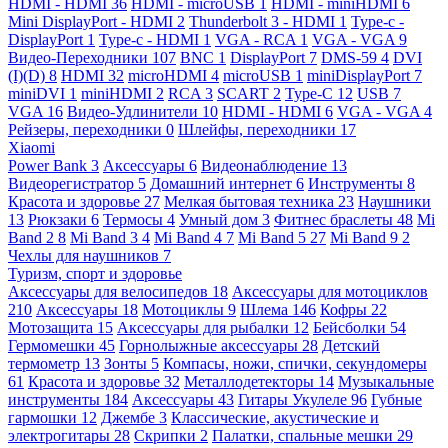
HDMI - HDMI
36
HDMI - microUSB
1
HDMI - miniHDMI
6
Mini DisplayPort - HDMI
2
Thunderbolt 3 - HDMI
1
Type-c -
DisplayPort
1
Type-c - HDMI
1
VGA - RCA
1
VGA - VGA
9
Видео-Переходники
107
BNC
1
DisplayPort
7
DMS-59
4
DVI
(I)(D)
8
HDMI
32
microHDMI
4
microUSB
1
miniDisplayPort
7
miniDVI
1
miniHDMI
2
RCA
3
SCART
2
Type-C
12
USB
7
VGA
16
Видео-Удлинители
10
HDMI - HDMI
6
VGA - VGA
4
Рейзеры, переходники
0
Шлейфы, переходники
17
Xiaomi
Power Bank
3
Аксессуары
6
Видеонаблюдение
13
Видеорегистратор
5
Домашний интернет
6
Инструменты
8
Красота и здоровье
27
Мелкая бытовая техника
23
Наушники
13
Рюкзаки
6
Термосы
4
Умный дом
3
Фитнес браслеты
48
Mi
Band 2
8
Mi Band 3
4
Mi Band 4
7
Mi Band 5
27
Mi Band 9
2
Чехлы для наушников
7
Туризм, спорт и здоровье
Аксессуары для велосипедов
18
Аксессуары для мотоциклов
210
Аксессуары
18
Мотоциклы
9
Шлема
146
Кофры
22
Мотозащита
15
Аксессуары для рыбалки
12
Бейсболки
54
Гермомешки
45
Горнолыжные аксессуары
28
Детский
термометр
13
Зонты
5
Компасы, ножи, спички, секундомеры
61
Красота и здоровье
32
Металлодетекторы
14
Музыкальные
инструменты
184
Аксессуары
43
Гитары Укулеле
96
Губные
гармошки
12
Джембе
3
Классические, акустические и
электрогитары
28
Скрипки
2
Палатки, спальные мешки
29