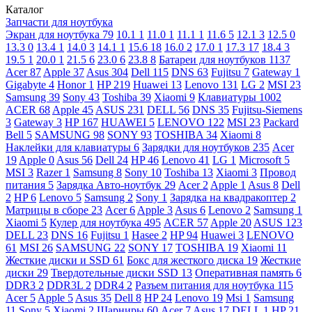
Каталог
Запчасти для ноутбука
Экран для ноутбука
79
10.1
1
11.0
1
11.1
1
11.6
5
12.1
3
12.5
0
13.3
0
13.4
1
14.0
3
14.1
1
15.6
18
16.0
2
17.0
1
17.3
17
18.4
3
19.5
1
20.0
1
21.5
6
23.0
6
23.8
8
Батареи для ноутбуков
1137
Acer
87
Apple
37
Asus
304
Dell
115
DNS
63
Fujitsu
7
Gateway
1
Gigabyte
4
Honor
1
HP
219
Huawei
13
Lenovo
131
LG
2
MSI
23
Samsung
39
Sony
43
Toshiba
39
Xiaomi
9
Клавиатуры
1002
ACER
68
Apple
45
ASUS
231
DELL
56
DNS
35
Fujitsu-Siemens
3
Gateway
3
HP
167
HUAWEI
5
LENOVO
122
MSI
23
Packard
Bell
5
SAMSUNG
98
SONY
93
TOSHIBA
34
Xiaomi
8
Наклейки для клавиатуры
6
Зарядки для ноутбуков
235
Acer
19
Apple
0
Asus
56
Dell
24
HP
46
Lenovo
41
LG
1
Microsoft
5
MSI
3
Razer
1
Samsung
8
Sony
10
Toshiba
13
Xiaomi
3
Провод
питания
5
Зарядка Авто-ноутбук
29
Acer
2
Apple
1
Asus
8
Dell
2
HP
6
Lenovo
5
Samsung
2
Sony
1
Зарядка на квадракоптер
2
Матрицы в сборе
23
Acer
6
Apple
3
Asus
6
Lenovo
2
Samsung
1
Xiaomi
5
Кулер для ноутбука
495
ACER
57
Apple
20
ASUS
123
DELL
23
DNS
16
Fujitsu
1
Hasee
2
HP
94
Huawei
3
LENOVO
61
MSI
26
SAMSUNG
22
SONY
17
TOSHIBA
19
Xiaomi
11
Жесткие диски и SSD
61
Бокс для жесткого диска
19
Жесткие
диски
29
Твердотельные диски SSD
13
Оперативная память
6
DDR3
2
DDR3L
2
DDR4
2
Разъем питания для ноутбука
115
Acer
5
Apple
5
Asus
35
Dell
8
HP
24
Lenovo
19
Msi
1
Samsung
11
Sony
5
Xiaomi
2
Шарниры
60
Acer
7
Asus
17
DELL
1
HP
21