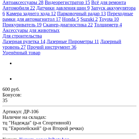
Автоаксессуары
28
Видеорегистратор
15
Всё для ремонта
Автомобиля
22
Датчики давления шин
9
Запуск аккумулятора
6
Камера заднего хода
12
Парковочный радар
13
Переходные
рамки для автомагнитол
17
Honda
5
Suzuki
2
Toyota
10
Прикуриватель
19
Сканер-диагностика
22
Толщиметр
4
Аксессуары для животных
Для строительства
Лазерная рулетка
14
Лазерные Пирометры
11
Лазерный
уровень
27
Прочий инструмент
36
Уценённый товар
600 руб.
Бонусов:
35
Артикул:
ДР-106
Наличие на складах:
тц "Надежда" (р-н Спортивной)
тц "Европейский" (р-н Второй речки)