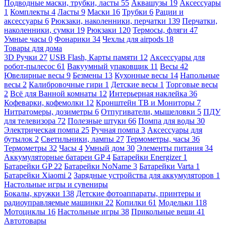
Подводные маски, трубки, ласты
55
Аквашузы
19
Аксессуары
1
Комплекты
4
Ласты
9
Маски
16
Трубки
6
Рации и
аксессуары
6
Рюкзаки, наколенники, перчатки
139
Перчатки,
наколенники, сумки
19
Рюкзаки
120
Термосы, фляги
47
Умные часы
0
Фонарики
34
Чехлы для airpods
18
Товары для дома
3D Ручки
27
USB Flash, Карты памяти
12
Аксессуары для
робот-пылесос
61
Вакуумный упаковщик
11
Весы
42
Ювелирные весы
9
Безмены
13
Кухонные весы
14
Напольные
весы
2
Калибровочные гири
1
Детские весы
1
Торговые весы
2
Всё для Ванной комнаты
12
Интерьерная наклейка
36
Кофеварки, кофемолки
12
Кронштейн ТВ и Мониторы
7
Нитратомеры, дозиметры
6
Отпугиватели, мышеловки
5
ПДУ
для телевизора
72
Полезные штуки
66
Помпа для воды
30
Электрическая помпа
25
Ручная помпа
3
Аксессуары для
бутылок
2
Светильники, лампы
27
Термометры, часы
36
Термометры
32
Часы
4
Умный дом
30
Элементы питания
34
Аккумуляторные батареи GP
4
Батарейки Energizer
1
Батарейки GP
22
Батарейки NoName
3
Батарейки Varta
1
Батарейки Xiaomi
2
Зарядные устройства для аккумуляторов
1
Настольные игры и сувениры
Бокалы, кружки
138
Детские фотоаппараты, принтеры и
радиоуправляемые машинки
22
Копилки
61
Модельки
118
Мотоциклы
16
Настольные игры
38
Прикольные вещи
41
Автотовары