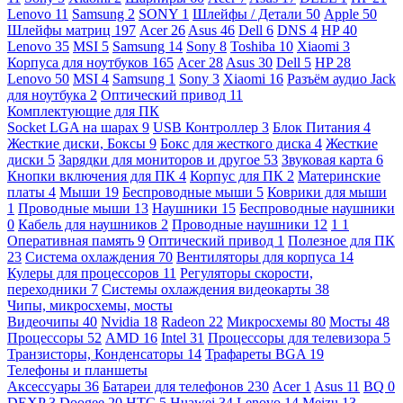
Lenovo
11
Samsung
2
SONY
1
Шлейфы / Детали
50
Apple
50
Шлейфы матриц
197
Acer
26
Asus
46
Dell
6
DNS
4
HP
40
Lenovo
35
MSI
5
Samsung
14
Sony
8
Toshiba
10
Xiaomi
3
Корпуса для ноутбуков
165
Acer
28
Asus
30
Dell
5
HP
28
Lenovo
50
MSI
4
Samsung
1
Sony
3
Xiaomi
16
Разъём аудио Jack
для ноутбука
2
Оптический привод
11
Комплектующие для ПК
Socket LGA на шарах
9
USB Контроллер
3
Блок Питания
4
Жесткие диски, Боксы
9
Бокс для жесткого диска
4
Жесткие
диски
5
Зарядки для мониторов и другое
53
Звуковая карта
6
Кнопки включения для ПК
4
Корпус для ПК
2
Материнские
платы
4
Мыши
19
Беспроводные мыши
5
Коврики для мыши
1
Проводные мыши
13
Наушники
15
Беспроводные наушники
0
Кабель для наушников
2
Проводные наушники
12
1
1
Оперативная память
9
Оптический привод
1
Полезное для ПК
23
Система охлаждения
70
Вентиляторы для корпуса
14
Кулеры для процессоров
11
Регуляторы скорости,
переходники
7
Системы охлаждения видеокарты
38
Чипы, микросхемы, мосты
Видеочипы
40
Nvidia
18
Radeon
22
Микросхемы
80
Мосты
48
Процессоры
52
AMD
16
Intel
31
Процессоры для телевизора
5
Транзисторы, Конденсаторы
14
Трафареты BGA
19
Телефоны и планшеты
Аксессуары
36
Батареи для телефонов
230
Acer
1
Asus
11
BQ
0
DEXP
3
Doogee
20
HTC
5
Huawei
34
Lenovo
14
Meizu
13