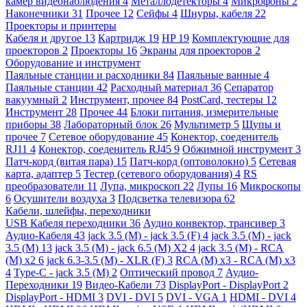
камер видеонаблюдения
4
Металлодетекторы
4
Микрофоны
2
Наконечники
31
Прочее
12
Сейфы
4
Шнуры, кабеля
22
Проекторы и принтеры
Кабеля и другое
13
Картридж
19
HP
19
Комплектующие для
проекторов
2
Проекторы
16
Экраны для проекторов
2
Оборудование и инструмент
Паяльные станции и расходники
84
Паяльные ванные
4
Паяльные станции
42
Расходный материал
36
Сепаратор
вакуумный
2
Инструмент, прочее
84
PostCard, тестеры
12
Инструмент
28
Прочее
44
Блоки питания, измерительные
приборы
38
Лабораторный блок
26
Мультиметр
5
Щупы и
прочее
7
Сетевое оборудование
45
Конектор, соеденитель
RJ11
4
Конектор, соеденитель RJ45
9
Обжимной инструмент
3
Патч-корд (витая пара)
15
Патч-корд (оптоволокно)
5
Сетевая
карта, адаптер
5
Тестер (сетевого оборудования)
4
RS
преобразователи
11
Лупа, микроскоп
22
Лупы
16
Микроскопы
6
Осушители воздуха
3
Подсветка телевизора
62
Кабели, шлейфы, переходники
USB Кабеля переходники
36
Аудио конвектор, трансивер
3
Аудио-Кабеля
43
jack 3.5 (M) - jack 3.5 (F)
4
jack 3.5 (M) - jack
3.5 (M)
13
jack 3.5 (M) - jack 6.5 (M) X2
4
jack 3.5 (M) - RCA
(M) x2
6
jack 6.3-3.5 (M) - XLR (F)
3
RCA (M) x3 - RCA (M) x3
4
Type-C - jack 3.5 (M)
2
Оптический провод
7
Аудио-
Переходники
19
Видео-Кабели
73
DisplayPort - DisplayPort
2
DisplayPort - HDMI
3
DVI - DVI
5
DVI - VGA
1
HDMI - DVI
4