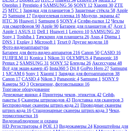
Oneplus
1
Prestigio
4
SAMSUNG
56
SONY
12
Xiaomi
30
ZTE
25
МТС
1
Зарядки для планшетов
5
Защитные стёкла
58
Apple
25
Samsung
17
Гидрогелевая пленка
16
Модули, экраны
47
HTC
36
Huawei
1
Samsung
6
SONY
4
Селфи-палки
12
Чехлы
для смартфонов
90
Apple
90
Батареи для планшетов
47
Acer
1
Apple
1
ASUS
11
Dell
1
Huawei
1
Lenovo
10
SAMSUNG
20
Sony
1
Toshiba
1
Тачскрин для планшета
26
Asus
4
Digma
1
DNS
1
Explay
1
Microsoft
1
Texet
0
Другие модели
18
Фото-видеоаппаратура
Батареи для фото-видео-аппаратов
216
Canon
50
CASIO
16
FUJIFILM
11
Konica
1
Nikon
31
OLYMPUS
4
Panasonic
18
Pentax
2
SAMSUNG
31
SONY
52
Бленды
26
Аксессуары
48
Всё для экшн-камер
45
Insta360
5
Dji
8
GoPro Hero
27
Samsung
1
SJCAM
6
Sony
1
Xiaomi
1
Зарядки для фотоаппаратов
38
Canon
17
CASIO
4
Nikon
3
Panasonic
4
Samsung
1
SONY
9
Камеры SQ
3
Освещение, фотовспышки
16
Торговое оборудование
Денежные ящики
4
Принтеры чеков, этикеток
42
Сейф-
пакеты
6
Сканеры штрихкодов
43
Подставка для сканеров
3
Беспроводные сканеры штрих-кода
21
Проводные сканеры
штрих-кода
16
Стационарные сканеры штрих-кода
3
Чеки,
термоэтикетки
16
Видеонаблюдение и охрана
HD Регистраторы
4
POE
13
Видеокамеры
24
Кронштейны для