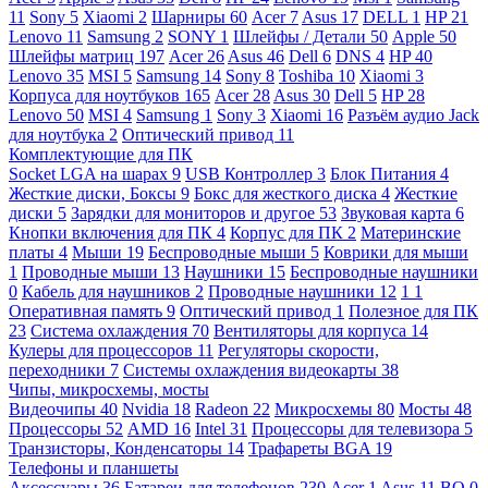
11
Sony
5
Xiaomi
2
Шарниры
60
Acer
7
Asus
17
DELL
1
HP
21
Lenovo
11
Samsung
2
SONY
1
Шлейфы / Детали
50
Apple
50
Шлейфы матриц
197
Acer
26
Asus
46
Dell
6
DNS
4
HP
40
Lenovo
35
MSI
5
Samsung
14
Sony
8
Toshiba
10
Xiaomi
3
Корпуса для ноутбуков
165
Acer
28
Asus
30
Dell
5
HP
28
Lenovo
50
MSI
4
Samsung
1
Sony
3
Xiaomi
16
Разъём аудио Jack
для ноутбука
2
Оптический привод
11
Комплектующие для ПК
Socket LGA на шарах
9
USB Контроллер
3
Блок Питания
4
Жесткие диски, Боксы
9
Бокс для жесткого диска
4
Жесткие
диски
5
Зарядки для мониторов и другое
53
Звуковая карта
6
Кнопки включения для ПК
4
Корпус для ПК
2
Материнские
платы
4
Мыши
19
Беспроводные мыши
5
Коврики для мыши
1
Проводные мыши
13
Наушники
15
Беспроводные наушники
0
Кабель для наушников
2
Проводные наушники
12
1
1
Оперативная память
9
Оптический привод
1
Полезное для ПК
23
Система охлаждения
70
Вентиляторы для корпуса
14
Кулеры для процессоров
11
Регуляторы скорости,
переходники
7
Системы охлаждения видеокарты
38
Чипы, микросхемы, мосты
Видеочипы
40
Nvidia
18
Radeon
22
Микросхемы
80
Мосты
48
Процессоры
52
AMD
16
Intel
31
Процессоры для телевизора
5
Транзисторы, Конденсаторы
14
Трафареты BGA
19
Телефоны и планшеты
Аксессуары
36
Батареи для телефонов
230
Acer
1
Asus
11
BQ
0