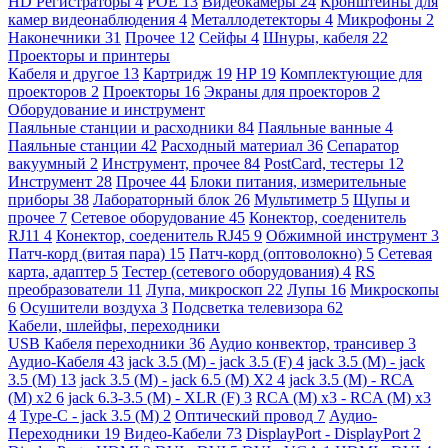
HD Регистраторы
4
POE
13
Видеокамеры
24
Кронштейны для
камер видеонаблюдения
4
Металлодетекторы
4
Микрофоны
2
Наконечники
31
Прочее
12
Сейфы
4
Шнуры, кабеля
22
Проекторы и принтеры
Кабеля и другое
13
Картридж
19
HP
19
Комплектующие для
проекторов
2
Проекторы
16
Экраны для проекторов
2
Оборудование и инструмент
Паяльные станции и расходники
84
Паяльные ванные
4
Паяльные станции
42
Расходный материал
36
Сепаратор
вакуумный
2
Инструмент, прочее
84
PostCard, тестеры
12
Инструмент
28
Прочее
44
Блоки питания, измерительные
приборы
38
Лабораторный блок
26
Мультиметр
5
Щупы и
прочее
7
Сетевое оборудование
45
Конектор, соеденитель
RJ11
4
Конектор, соеденитель RJ45
9
Обжимной инструмент
3
Патч-корд (витая пара)
15
Патч-корд (оптоволокно)
5
Сетевая
карта, адаптер
5
Тестер (сетевого оборудования)
4
RS
преобразователи
11
Лупа, микроскоп
22
Лупы
16
Микроскопы
6
Осушители воздуха
3
Подсветка телевизора
62
Кабели, шлейфы, переходники
USB Кабеля переходники
36
Аудио конвектор, трансивер
3
Аудио-Кабеля
43
jack 3.5 (M) - jack 3.5 (F)
4
jack 3.5 (M) - jack
3.5 (M)
13
jack 3.5 (M) - jack 6.5 (M) X2
4
jack 3.5 (M) - RCA
(M) x2
6
jack 6.3-3.5 (M) - XLR (F)
3
RCA (M) x3 - RCA (M) x3
4
Type-C - jack 3.5 (M)
2
Оптический провод
7
Аудио-
Переходники
19
Видео-Кабели
73
DisplayPort - DisplayPort
2