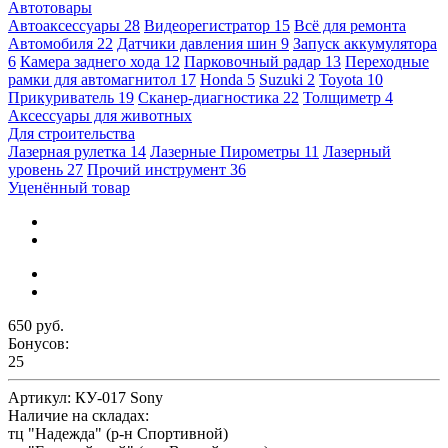
Автотовары
Автоаксессуары
28
Видеорегистратор
15
Всё для ремонта
Автомобиля
22
Датчики давления шин
9
Запуск аккумулятора
6
Камера заднего хода
12
Парковочный радар
13
Переходные
рамки для автомагнитол
17
Honda
5
Suzuki
2
Toyota
10
Прикуриватель
19
Сканер-диагностика
22
Толщиметр
4
Аксессуары для животных
Для строительства
Лазерная рулетка
14
Лазерные Пирометры
11
Лазерный
уровень
27
Прочий инструмент
36
Уценённый товар
650 руб.
Бонусов:
25
Артикул:
КУ-017 Sony
Наличие на складах:
тц "Надежда" (р-н Спортивной)