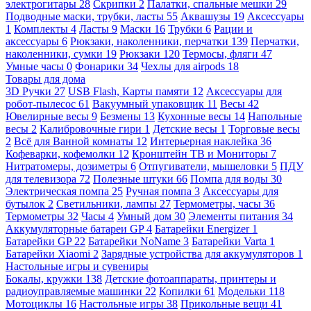
электрогитары
28
Скрипки
2
Палатки, спальные мешки
29
Подводные маски, трубки, ласты
55
Аквашузы
19
Аксессуары
1
Комплекты
4
Ласты
9
Маски
16
Трубки
6
Рации и
аксессуары
6
Рюкзаки, наколенники, перчатки
139
Перчатки,
наколенники, сумки
19
Рюкзаки
120
Термосы, фляги
47
Умные часы
0
Фонарики
34
Чехлы для airpods
18
Товары для дома
3D Ручки
27
USB Flash, Карты памяти
12
Аксессуары для
робот-пылесос
61
Вакуумный упаковщик
11
Весы
42
Ювелирные весы
9
Безмены
13
Кухонные весы
14
Напольные
весы
2
Калибровочные гири
1
Детские весы
1
Торговые весы
2
Всё для Ванной комнаты
12
Интерьерная наклейка
36
Кофеварки, кофемолки
12
Кронштейн ТВ и Мониторы
7
Нитратомеры, дозиметры
6
Отпугиватели, мышеловки
5
ПДУ
для телевизора
72
Полезные штуки
66
Помпа для воды
30
Электрическая помпа
25
Ручная помпа
3
Аксессуары для
бутылок
2
Светильники, лампы
27
Термометры, часы
36
Термометры
32
Часы
4
Умный дом
30
Элементы питания
34
Аккумуляторные батареи GP
4
Батарейки Energizer
1
Батарейки GP
22
Батарейки NoName
3
Батарейки Varta
1
Батарейки Xiaomi
2
Зарядные устройства для аккумуляторов
1
Настольные игры и сувениры
Бокалы, кружки
138
Детские фотоаппараты, принтеры и
радиоуправляемые машинки
22
Копилки
61
Модельки
118
Мотоциклы
16
Настольные игры
38
Прикольные вещи
41