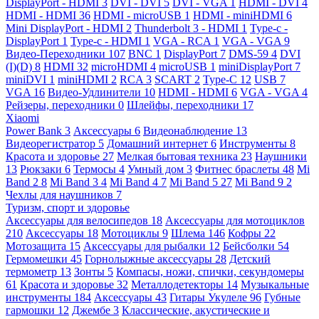
DisplayPort - HDMI
3
DVI - DVI
5
DVI - VGA
1
HDMI - DVI
4
HDMI - HDMI
36
HDMI - microUSB
1
HDMI - miniHDMI
6
Mini DisplayPort - HDMI
2
Thunderbolt 3 - HDMI
1
Type-c -
DisplayPort
1
Type-c - HDMI
1
VGA - RCA
1
VGA - VGA
9
Видео-Переходники
107
BNC
1
DisplayPort
7
DMS-59
4
DVI
(I)(D)
8
HDMI
32
microHDMI
4
microUSB
1
miniDisplayPort
7
miniDVI
1
miniHDMI
2
RCA
3
SCART
2
Type-C
12
USB
7
VGA
16
Видео-Удлинители
10
HDMI - HDMI
6
VGA - VGA
4
Рейзеры, переходники
0
Шлейфы, переходники
17
Xiaomi
Power Bank
3
Аксессуары
6
Видеонаблюдение
13
Видеорегистратор
5
Домашний интернет
6
Инструменты
8
Красота и здоровье
27
Мелкая бытовая техника
23
Наушники
13
Рюкзаки
6
Термосы
4
Умный дом
3
Фитнес браслеты
48
Mi
Band 2
8
Mi Band 3
4
Mi Band 4
7
Mi Band 5
27
Mi Band 9
2
Чехлы для наушников
7
Туризм, спорт и здоровье
Аксессуары для велосипедов
18
Аксессуары для мотоциклов
210
Аксессуары
18
Мотоциклы
9
Шлема
146
Кофры
22
Мотозащита
15
Аксессуары для рыбалки
12
Бейсболки
54
Гермомешки
45
Горнолыжные аксессуары
28
Детский
термометр
13
Зонты
5
Компасы, ножи, спички, секундомеры
61
Красота и здоровье
32
Металлодетекторы
14
Музыкальные
инструменты
184
Аксессуары
43
Гитары Укулеле
96
Губные
гармошки
12
Джембе
3
Классические, акустические и