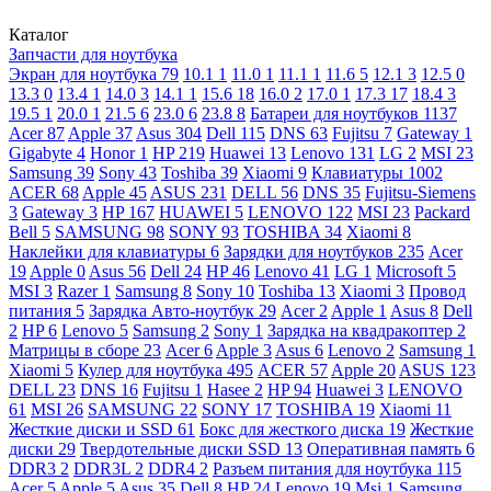
Каталог
Запчасти для ноутбука
Экран для ноутбука
79
10.1
1
11.0
1
11.1
1
11.6
5
12.1
3
12.5
0
13.3
0
13.4
1
14.0
3
14.1
1
15.6
18
16.0
2
17.0
1
17.3
17
18.4
3
19.5
1
20.0
1
21.5
6
23.0
6
23.8
8
Батареи для ноутбуков
1137
Acer
87
Apple
37
Asus
304
Dell
115
DNS
63
Fujitsu
7
Gateway
1
Gigabyte
4
Honor
1
HP
219
Huawei
13
Lenovo
131
LG
2
MSI
23
Samsung
39
Sony
43
Toshiba
39
Xiaomi
9
Клавиатуры
1002
ACER
68
Apple
45
ASUS
231
DELL
56
DNS
35
Fujitsu-Siemens
3
Gateway
3
HP
167
HUAWEI
5
LENOVO
122
MSI
23
Packard
Bell
5
SAMSUNG
98
SONY
93
TOSHIBA
34
Xiaomi
8
Наклейки для клавиатуры
6
Зарядки для ноутбуков
235
Acer
19
Apple
0
Asus
56
Dell
24
HP
46
Lenovo
41
LG
1
Microsoft
5
MSI
3
Razer
1
Samsung
8
Sony
10
Toshiba
13
Xiaomi
3
Провод
питания
5
Зарядка Авто-ноутбук
29
Acer
2
Apple
1
Asus
8
Dell
2
HP
6
Lenovo
5
Samsung
2
Sony
1
Зарядка на квадракоптер
2
Матрицы в сборе
23
Acer
6
Apple
3
Asus
6
Lenovo
2
Samsung
1
Xiaomi
5
Кулер для ноутбука
495
ACER
57
Apple
20
ASUS
123
DELL
23
DNS
16
Fujitsu
1
Hasee
2
HP
94
Huawei
3
LENOVO
61
MSI
26
SAMSUNG
22
SONY
17
TOSHIBA
19
Xiaomi
11
Жесткие диски и SSD
61
Бокс для жесткого диска
19
Жесткие
диски
29
Твердотельные диски SSD
13
Оперативная память
6
DDR3
2
DDR3L
2
DDR4
2
Разъем питания для ноутбука
115
Acer
5
Apple
5
Asus
35
Dell
8
HP
24
Lenovo
19
Msi
1
Samsung