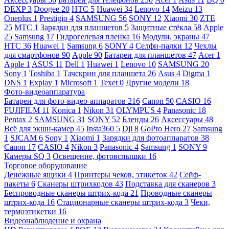
DEXP
3
Doogee
20
HTC
5
Huawei
34
Lenovo
14
Meizu
13
Oneplus
1
Prestigio
4
SAMSUNG
56
SONY
12
Xiaomi
30
ZTE
25
МТС
1
Зарядки для планшетов
5
Защитные стёкла
58
Apple
25
Samsung
17
Гидрогелевая пленка
16
Модули, экраны
47
HTC
36
Huawei
1
Samsung
6
SONY
4
Селфи-палки
12
Чехлы
для смартфонов
90
Apple
90
Батареи для планшетов
47
Acer
1
Apple
1
ASUS
11
Dell
1
Huawei
1
Lenovo
10
SAMSUNG
20
Sony
1
Toshiba
1
Тачскрин для планшета
26
Asus
4
Digma
1
DNS
1
Explay
1
Microsoft
1
Texet
0
Другие модели
18
Фото-видеоаппаратура
Батареи для фото-видео-аппаратов
216
Canon
50
CASIO
16
FUJIFILM
11
Konica
1
Nikon
31
OLYMPUS
4
Panasonic
18
Pentax
2
SAMSUNG
31
SONY
52
Бленды
26
Аксессуары
48
Всё для экшн-камер
45
Insta360
5
Dji
8
GoPro Hero
27
Samsung
1
SJCAM
6
Sony
1
Xiaomi
1
Зарядки для фотоаппаратов
38
Canon
17
CASIO
4
Nikon
3
Panasonic
4
Samsung
1
SONY
9
Камеры SQ
3
Освещение, фотовспышки
16
Торговое оборудование
Денежные ящики
4
Принтеры чеков, этикеток
42
Сейф-
пакеты
6
Сканеры штрихкодов
43
Подставка для сканеров
3
Беспроводные сканеры штрих-кода
21
Проводные сканеры
штрих-кода
16
Стационарные сканеры штрих-кода
3
Чеки,
термоэтикетки
16
Видеонаблюдение и охрана