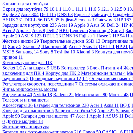
Запчасти для ноутбука
Экран для ноутбука
79
10.1
1
11.0
1
11.1
1
11.6
5
12.1
3
12.5
0
13
Apple
37
Asus
304
Dell
115
DNS
63
Fujitsu
7
Gateway
1
Gigabyte
ASUS
231
DELL
56
DNS
35
Fujitsu-Siemens
3
Gateway
3
HP
167
Зарядки для ноутбуков
235
Acer
19
Apple
0
Asus
56
Dell
24
HP
4
Acer
2
Apple
1
Asus
8
Dell
2
HP
6
Lenovo
5
Samsung
2
Sony
1
Зар
Apple
20
ASUS
123
DELL
23
DNS
16
Fujitsu
1
Hasee
2
HP
94
Hu
Жесткие диски
29
Твердотельные диски SSD
13
Оперативная п
11
Sony
5
Xiaomi
2
Шарниры
60
Acer
7
Asus
17
DELL
1
HP
21
L
MSI
5
Samsung
14
Sony
8
Toshiba
10
Xiaomi
3
Корпуса для ноут
привод
11
Комплектующие для ПК
Socket LGA на шарах
9
USB Контроллер
3
Блок Питания
4
Жест
включения для ПК
4
Корпус для ПК
2
Материнские платы
4
М
наушников
2
Проводные наушники
12
1
1
Оперативная память
Регуляторы скорости, переходники
7
Системы охлаждения вид
Чипы, микросхемы, мосты
Видеочипы
40
Nvidia
18
Radeon
22
Микросхемы
80
Мосты
48
П
Телефоны и планшеты
Аксессуары
36
Батареи для телефонов
230
Acer
1
Asus
11
BQ
0
Зарядки для планшетов
5
Защитные стёкла
58
Apple
25
Samsun
Apple
90
Батареи для планшетов
47
Acer
1
Apple
1
ASUS
11
Del
0
Другие модели
18
Фото-видеоаппаратура
Батареи для фото-видео-аппаратов
216
Canon
50
CASIO
16
FUJ