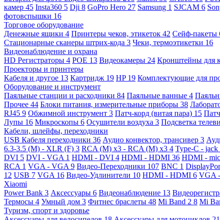
камер
45
Insta360
5
Dji
8
GoPro Hero
27
Samsung
1
SJCAM
6
So
фотовспышки
16
Торговое оборудование
Денежные ящики
4
Принтеры чеков, этикеток
42
Сейф-пакеты
Стационарные сканеры штрих-кода
3
Чеки, термоэтикетки
16
Видеонаблюдение и охрана
HD Регистраторы
4
POE
13
Видеокамеры
24
Кронштейны для 
Проекторы и принтеры
Кабеля и другое
13
Картридж
19
HP
19
Комплектующие для пр
Оборудование и инструмент
Паяльные станции и расходники
84
Паяльные ванные
4
Паяльн
Прочее
44
Блоки питания, измерительные приборы
38
Лаборат
RJ45
9
Обжимной инструмент
3
Патч-корд (витая пара)
15
Патч
Лупы
16
Микроскопы
6
Осушители воздуха
3
Подсветка телев
Кабели, шлейфы, переходники
USB Кабеля переходники
36
Аудио конвектор, трансивер
3
Ауд
6.3-3.5 (M) - XLR (F)
3
RCA (M) x3 - RCA (M) x3
4
Type-C - jack
DVI
5
DVI - VGA
1
HDMI - DVI
4
HDMI - HDMI
36
HDMI - mi
RCA
1
VGA - VGA
9
Видео-Переходники
107
BNC
1
DisplayPo
12
USB
7
VGA
16
Видео-Удлинители
10
HDMI - HDMI
6
VGA 
Xiaomi
Power Bank
3
Аксессуары
6
Видеонаблюдение
13
Видеорегист
Термосы
4
Умный дом
3
Фитнес браслеты
48
Mi Band 2
8
Mi Ba
Туризм, спорт и здоровье
Аксессуары для велосипедов
18
Аксессуары для мотоциклов
21