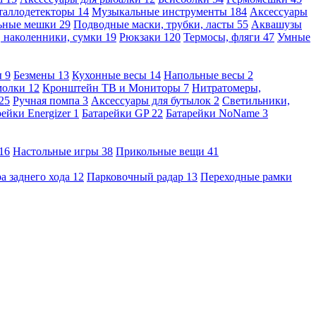
таллодетекторы
14
Музыкальные инструменты
184
Аксессуары
льные мешки
29
Подводные маски, трубки, ласты
55
Аквашузы
, наколенники, сумки
19
Рюкзаки
120
Термосы, фляги
47
Умные
ы
9
Безмены
13
Кухонные весы
14
Напольные весы
2
молки
12
Кронштейн ТВ и Мониторы
7
Нитратомеры,
25
Ручная помпа
3
Аксессуары для бутылок
2
Светильники,
рейки Energizer
1
Батарейки GP
22
Батарейки NoName
3
16
Настольные игры
38
Прикольные вещи
41
а заднего хода
12
Парковочный радар
13
Переходные рамки