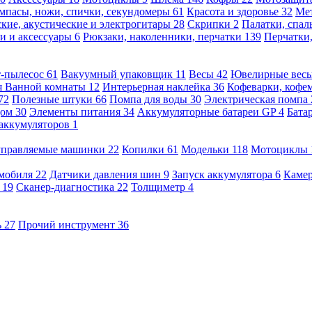
мпасы, ножи, спички, секундомеры
61
Красота и здоровье
32
Ме
кие, акустические и электрогитары
28
Скрипки
2
Палатки, спа
и и аксессуары
6
Рюкзаки, наколенники, перчатки
139
Перчатки
т-пылесос
61
Вакуумный упаковщик
11
Весы
42
Ювелирные вес
я Ванной комнаты
12
Интерьерная наклейка
36
Кофеварки, кофе
72
Полезные штуки
66
Помпа для воды
30
Электрическая помпа
дом
30
Элементы питания
34
Аккумуляторные батареи GP
4
Бата
 аккумуляторов
1
оуправляемые машинки
22
Копилки
61
Модельки
118
Мотоциклы
омобиля
22
Датчики давления шин
9
Запуск аккумулятора
6
Камер
ь
19
Сканер-диагностика
22
Толщиметр
4
ь
27
Прочий инструмент
36