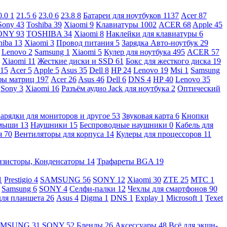
0.0
1
21.5
6
23.0
6
23.8
8
Батареи для ноутбуков
1137
Acer
87
Sony
43
Toshiba
39
Xiaomi
9
Клавиатуры
1002
ACER
68
Apple
45
ONY
93
TOSHIBA
34
Xiaomi
8
Наклейки для клавиатуры
6
hiba
13
Xiaomi
3
Провод питания
5
Зарядка Авто-ноутбук
29
Lenovo
2
Samsung
1
Xiaomi
5
Кулер для ноутбука
495
ACER
57
Xiaomi
11
Жесткие диски и SSD
61
Бокс для жесткого диска
19
115
Acer
5
Apple
5
Asus
35
Dell
8
HP
24
Lenovo
19
Msi
1
Samsung
ы матриц
197
Acer
26
Asus
46
Dell
6
DNS
4
HP
40
Lenovo
35
Sony
3
Xiaomi
16
Разъём аудио Jack для ноутбука
2
Оптический
Зарядки для мониторов и другое
53
Звуковая карта
6
Кнопки
 мыши
13
Наушники
15
Беспроводные наушники
0
Кабель для
я
70
Вентиляторы для корпуса
14
Кулеры для процессоров
11
нзисторы, Конденсаторы
14
Трафареты BGA
19
1
Prestigio
4
SAMSUNG
56
SONY
12
Xiaomi
30
ZTE
25
МТС
1
Samsung
6
SONY
4
Селфи-палки
12
Чехлы для смартфонов
90
для планшета
26
Asus
4
Digma
1
DNS
1
Explay
1
Microsoft
1
Texet
AMSUNG
31
SONY
52
Бленды
26
Аксессуары
48
Всё для экшн-