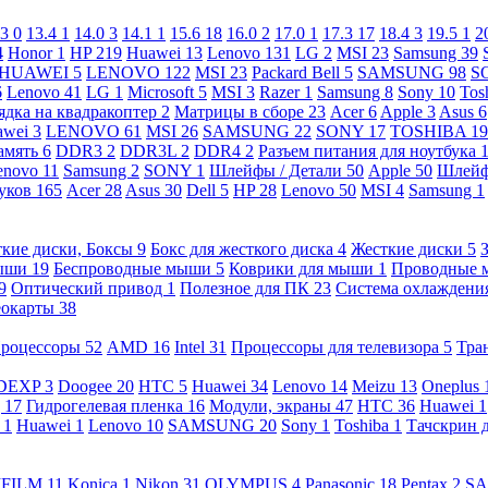
.3
0
13.4
1
14.0
3
14.1
1
15.6
18
16.0
2
17.0
1
17.3
17
18.4
3
19.5
1
2
4
Honor
1
HP
219
Huawei
13
Lenovo
131
LG
2
MSI
23
Samsung
39
HUAWEI
5
LENOVO
122
MSI
23
Packard Bell
5
SAMSUNG
98
S
6
Lenovo
41
LG
1
Microsoft
5
MSI
3
Razer
1
Samsung
8
Sony
10
Tos
ядка на квадракоптер
2
Матрицы в сборе
23
Acer
6
Apple
3
Asus
6
awei
3
LENOVO
61
MSI
26
SAMSUNG
22
SONY
17
TOSHIBA
19
амять
6
DDR3
2
DDR3L
2
DDR4
2
Разъем питания для ноутбука
enovo
11
Samsung
2
SONY
1
Шлейфы / Детали
50
Apple
50
Шлейф
буков
165
Acer
28
Asus
30
Dell
5
HP
28
Lenovo
50
MSI
4
Samsung
1
кие диски, Боксы
9
Бокс для жесткого диска
4
Жесткие диски
5
ыши
19
Беспроводные мыши
5
Коврики для мыши
1
Проводные
9
Оптический привод
1
Полезное для ПК
23
Система охлаждени
еокарты
38
роцессоры
52
AMD
16
Intel
31
Процессоры для телевизора
5
Тра
DEXP
3
Doogee
20
HTC
5
Huawei
34
Lenovo
14
Meizu
13
Oneplus
g
17
Гидрогелевая пленка
16
Модули, экраны
47
HTC
36
Huawei
1
l
1
Huawei
1
Lenovo
10
SAMSUNG
20
Sony
1
Toshiba
1
Тачскрин 
IFILM
11
Konica
1
Nikon
31
OLYMPUS
4
Panasonic
18
Pentax
2
S