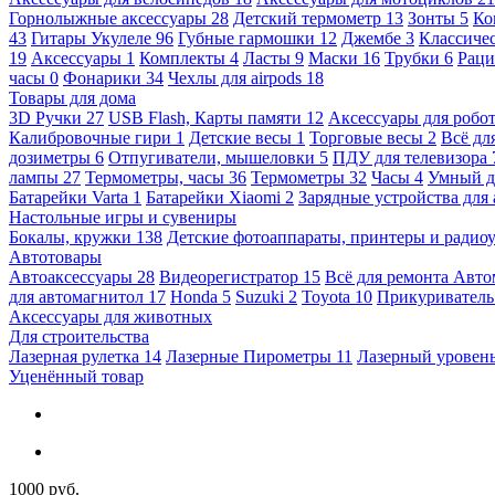
Горнолыжные аксессуары
28
Детский термометр
13
Зонты
5
Ко
43
Гитары Укулеле
96
Губные гармошки
12
Джембе
3
Классичес
19
Аксессуары
1
Комплекты
4
Ласты
9
Маски
16
Трубки
6
Раци
часы
0
Фонарики
34
Чехлы для airpods
18
Товары для дома
3D Ручки
27
USB Flash, Карты памяти
12
Аксессуары для робо
Калибровочные гири
1
Детские весы
1
Торговые весы
2
Всё дл
дозиметры
6
Отпугиватели, мышеловки
5
ПДУ для телевизора
лампы
27
Термометры, часы
36
Термометры
32
Часы
4
Умный 
Батарейки Varta
1
Батарейки Xiaomi
2
Зарядные устройства для
Настольные игры и сувениры
Бокалы, кружки
138
Детские фотоаппараты, принтеры и ради
Автотовары
Автоаксессуары
28
Видеорегистратор
15
Всё для ремонта Авт
для автомагнитол
17
Honda
5
Suzuki
2
Toyota
10
Прикуривател
Аксессуары для животных
Для строительства
Лазерная рулетка
14
Лазерные Пирометры
11
Лазерный уровен
Уценённый товар
1000 руб.