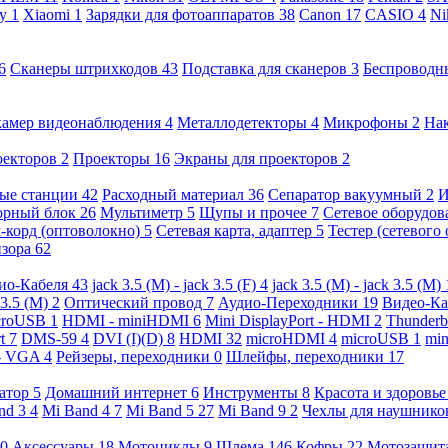
ny
1
Xiaomi
1
Зарядки для фотоаппаратов
38
Canon
17
CASIO
4
Ni
6
Сканеры штрихкодов
43
Подставка для сканеров
3
Беспроводн
камер видеонаблюдения
4
Металлодетекторы
4
Микрофоны
2
На
оекторов
2
Проекторы
16
Экраны для проекторов
2
ые станции
42
Расходный материал
36
Сепаратор вакуумный
2
И
орный блок
26
Мультиметр
5
Щупы и прочее
7
Сетевое оборудо
-корд (оптоволокно)
5
Сетевая карта, адаптер
5
Тестер (сетевого
изора
62
ио-Кабеля
43
jack 3.5 (M) - jack 3.5 (F)
4
jack 3.5 (M) - jack 3.5 (M)
 3.5 (M)
2
Оптический провод
7
Аудио-Переходники
19
Видео-К
croUSB
1
HDMI - miniHDMI
6
Mini DisplayPort - HDMI
2
Thunderb
rt
7
DMS-59
4
DVI (I)(D)
8
HDMI
32
microHDMI
4
microUSB
1
min
- VGA
4
Рейзеры, переходники
0
Шлейфы, переходники
17
ратор
5
Домашний интернет
6
Инструменты
8
Красота и здоровь
nd 3
4
Mi Band 4
7
Mi Band 5
27
Mi Band 9
2
Чехлы для наушник
0
Аксессуары
18
Мотоциклы
9
Шлема
146
Кофры
22
Мотозащит