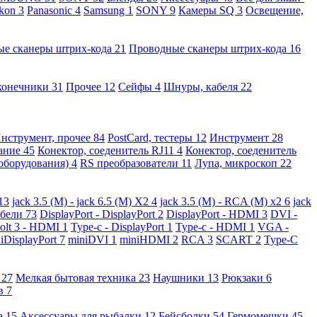
kon
3
Panasonic
4
Samsung
1
SONY
9
Камеры SQ
3
Освещение,
ые сканеры штрих-кода
21
Проводные сканеры штрих-кода
16
конечники
31
Прочее
12
Сейфы
4
Шнуры, кабеля
22
нструмент, прочее
84
PostCard, тестеры
12
Инструмент
28
вание
45
Конектор, соеденитель RJ11
4
Конектор, соеденитель
 оборудования)
4
RS преобразователи
11
Лупа, микроскоп
22
13
jack 3.5 (M) - jack 6.5 (M) X2
4
jack 3.5 (M) - RCA (M) x2
6
jack
абели
73
DisplayPort - DisplayPort
2
DisplayPort - HDMI
3
DVI -
olt 3 - HDMI
1
Type-c - DisplayPort
1
Type-c - HDMI
1
VGA -
iDisplayPort
7
miniDVI
1
miniHDMI
2
RCA
3
SCART
2
Type-C
е
27
Мелкая бытовая техника
23
Наушники
13
Рюкзаки
6
ов
7
а
15
Аксессуары для рыбалки
12
Бейсболки
54
Гермомешки
45