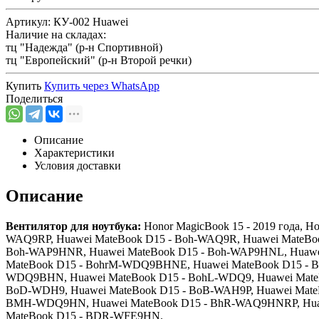
Артикул:
КУ-002 Huawei
Наличие на складах:
тц "Надежда" (р-н Спортивной)
тц "Европейский" (р-н Второй речки)
Купить
Купить через
WhatsApp
Поделиться
Описание
Характеристики
Условия доставки
Описание
Вентилятор для ноутбука:
Honor MagicBook 15 - 2019 года, Ho
WAQ9RP, Huawei MateBook D15 - Boh-WAQ9R, Huawei MateBo
Boh-WAP9HNR, Huawei MateBook D15 - Boh-WAP9HNL, Huawe
MateBook D15 - BohrM-WDQ9BHNE, Huawei MateBook D15 - Bo
WDQ9BHN, Huawei MateBook D15 - BohL-WDQ9, Huawei MateB
BoD-WDH9, Huawei MateBook D15 - BoB-WAH9P, Huawei Mate
BMH-WDQ9HN, Huawei MateBook D15 - BhR-WAQ9HNRP, Huaw
MateBook D15 - BDR-WFE9HN.