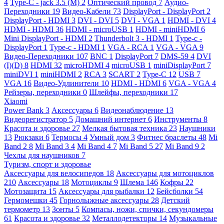
4
Type-C - jack 3.5 (M)
2
Оптический провод
7
Аудио-
Переходники
19
Видео-Кабели
73
DisplayPort - DisplayPort
2
DisplayPort - HDMI
3
DVI - DVI
5
DVI - VGA
1
HDMI - DVI
4
HDMI - HDMI
36
HDMI - microUSB
1
HDMI - miniHDMI
6
Mini DisplayPort - HDMI
2
Thunderbolt 3 - HDMI
1
Type-c -
DisplayPort
1
Type-c - HDMI
1
VGA - RCA
1
VGA - VGA
9
Видео-Переходники
107
BNC
1
DisplayPort
7
DMS-59
4
DVI
(I)(D)
8
HDMI
32
microHDMI
4
microUSB
1
miniDisplayPort
7
miniDVI
1
miniHDMI
2
RCA
3
SCART
2
Type-C
12
USB
7
VGA
16
Видео-Удлинители
10
HDMI - HDMI
6
VGA - VGA
4
Рейзеры, переходники
0
Шлейфы, переходники
17
Xiaomi
Power Bank
3
Аксессуары
6
Видеонаблюдение
13
Видеорегистратор
5
Домашний интернет
6
Инструменты
8
Красота и здоровье
27
Мелкая бытовая техника
23
Наушники
13
Рюкзаки
6
Термосы
4
Умный дом
3
Фитнес браслеты
48
Mi
Band 2
8
Mi Band 3
4
Mi Band 4
7
Mi Band 5
27
Mi Band 9
2
Чехлы для наушников
7
Туризм, спорт и здоровье
Аксессуары для велосипедов
18
Аксессуары для мотоциклов
210
Аксессуары
18
Мотоциклы
9
Шлема
146
Кофры
22
Мотозащита
15
Аксессуары для рыбалки
12
Бейсболки
54
Гермомешки
45
Горнолыжные аксессуары
28
Детский
термометр
13
Зонты
5
Компасы, ножи, спички, секундомеры
61
Красота и здоровье
32
Металлодетекторы
14
Музыкальные