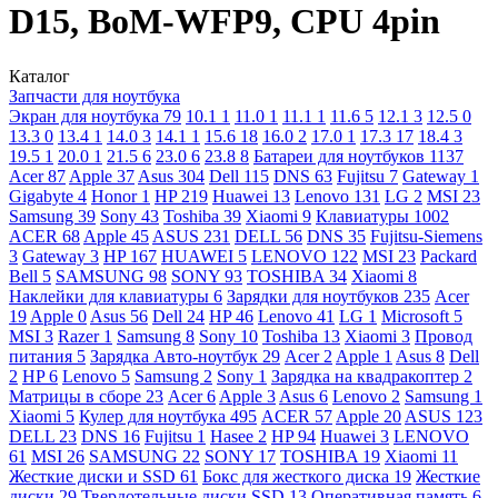
D15, BoM-WFP9, CPU 4pin
Каталог
Запчасти для ноутбука
Экран для ноутбука
79
10.1
1
11.0
1
11.1
1
11.6
5
12.1
3
12.5
0
13.3
0
13.4
1
14.0
3
14.1
1
15.6
18
16.0
2
17.0
1
17.3
17
18.4
3
19.5
1
20.0
1
21.5
6
23.0
6
23.8
8
Батареи для ноутбуков
1137
Acer
87
Apple
37
Asus
304
Dell
115
DNS
63
Fujitsu
7
Gateway
1
Gigabyte
4
Honor
1
HP
219
Huawei
13
Lenovo
131
LG
2
MSI
23
Samsung
39
Sony
43
Toshiba
39
Xiaomi
9
Клавиатуры
1002
ACER
68
Apple
45
ASUS
231
DELL
56
DNS
35
Fujitsu-Siemens
3
Gateway
3
HP
167
HUAWEI
5
LENOVO
122
MSI
23
Packard
Bell
5
SAMSUNG
98
SONY
93
TOSHIBA
34
Xiaomi
8
Наклейки для клавиатуры
6
Зарядки для ноутбуков
235
Acer
19
Apple
0
Asus
56
Dell
24
HP
46
Lenovo
41
LG
1
Microsoft
5
MSI
3
Razer
1
Samsung
8
Sony
10
Toshiba
13
Xiaomi
3
Провод
питания
5
Зарядка Авто-ноутбук
29
Acer
2
Apple
1
Asus
8
Dell
2
HP
6
Lenovo
5
Samsung
2
Sony
1
Зарядка на квадракоптер
2
Матрицы в сборе
23
Acer
6
Apple
3
Asus
6
Lenovo
2
Samsung
1
Xiaomi
5
Кулер для ноутбука
495
ACER
57
Apple
20
ASUS
123
DELL
23
DNS
16
Fujitsu
1
Hasee
2
HP
94
Huawei
3
LENOVO
61
MSI
26
SAMSUNG
22
SONY
17
TOSHIBA
19
Xiaomi
11
Жесткие диски и SSD
61
Бокс для жесткого диска
19
Жесткие
диски
29
Твердотельные диски SSD
13
Оперативная память
6