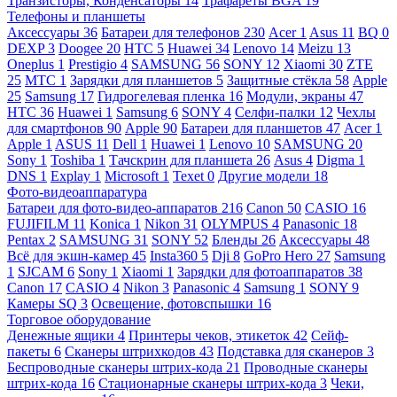
Транзисторы, Конденсаторы
14
Трафареты BGA
19
Телефоны и планшеты
Аксессуары
36
Батареи для телефонов
230
Acer
1
Asus
11
BQ
0
DEXP
3
Doogee
20
HTC
5
Huawei
34
Lenovo
14
Meizu
13
Oneplus
1
Prestigio
4
SAMSUNG
56
SONY
12
Xiaomi
30
ZTE
25
МТС
1
Зарядки для планшетов
5
Защитные стёкла
58
Apple
25
Samsung
17
Гидрогелевая пленка
16
Модули, экраны
47
HTC
36
Huawei
1
Samsung
6
SONY
4
Селфи-палки
12
Чехлы
для смартфонов
90
Apple
90
Батареи для планшетов
47
Acer
1
Apple
1
ASUS
11
Dell
1
Huawei
1
Lenovo
10
SAMSUNG
20
Sony
1
Toshiba
1
Тачскрин для планшета
26
Asus
4
Digma
1
DNS
1
Explay
1
Microsoft
1
Texet
0
Другие модели
18
Фото-видеоаппаратура
Батареи для фото-видео-аппаратов
216
Canon
50
CASIO
16
FUJIFILM
11
Konica
1
Nikon
31
OLYMPUS
4
Panasonic
18
Pentax
2
SAMSUNG
31
SONY
52
Бленды
26
Аксессуары
48
Всё для экшн-камер
45
Insta360
5
Dji
8
GoPro Hero
27
Samsung
1
SJCAM
6
Sony
1
Xiaomi
1
Зарядки для фотоаппаратов
38
Canon
17
CASIO
4
Nikon
3
Panasonic
4
Samsung
1
SONY
9
Камеры SQ
3
Освещение, фотовспышки
16
Торговое оборудование
Денежные ящики
4
Принтеры чеков, этикеток
42
Сейф-
пакеты
6
Сканеры штрихкодов
43
Подставка для сканеров
3
Беспроводные сканеры штрих-кода
21
Проводные сканеры
штрих-кода
16
Стационарные сканеры штрих-кода
3
Чеки,