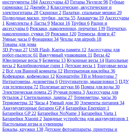
инструменты
184
Аксессуары
43
Гитары Укулеле
96
Губные
гармошки
12
Джембе
3
Классические, акустические и
электрогитары
28
Скрипки
2
Палатки, спальные мешки
29
Подводные маски, трубки, ласты
55
Аквашузы
19
Аксессуары
1
Комплекты
4
Ласты
9
Маски
16
Трубки
6
Рации и
аксессуары
6
Рюкзаки, наколенники, перчатки
139
Перчатки,
наколенники, сумки
19
Рюкзаки
120
Термосы, фляги
47
Умные часы
0
Фонарики
34
Чехлы для airpods
18
Товары для дома
3D Ручки
27
USB Flash, Карты памяти
12
Аксессуары для
робот-пылесос
61
Вакуумный упаковщик
11
Весы
42
Ювелирные весы
9
Безмены
13
Кухонные весы
14
Напольные
весы
2
Калибровочные гири
1
Детские весы
1
Торговые весы
2
Всё для Ванной комнаты
12
Интерьерная наклейка
36
Кофеварки, кофемолки
12
Кронштейн ТВ и Мониторы
7
Нитратомеры, дозиметры
6
Отпугиватели, мышеловки
5
ПДУ
для телевизора
72
Полезные штуки
66
Помпа для воды
30
Электрическая помпа
25
Ручная помпа
3
Аксессуары для
бутылок
2
Светильники, лампы
27
Термометры, часы
36
Термометры
32
Часы
4
Умный дом
30
Элементы питания
34
Аккумуляторные батареи GP
4
Батарейки Energizer
1
Батарейки GP
22
Батарейки NoName
3
Батарейки Varta
1
Батарейки Xiaomi
2
Зарядные устройства для аккумуляторов
1
Настольные игры и сувениры
Бокалы, кружки
138
Детские фотоаппараты, принтеры и