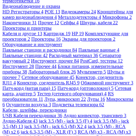
термоэтикетки
16
Видеонаблюдение и охрана
HD Регистраторы
4
POE
13
Видеокамеры
24
Кронштейны для
камер видеонаблюдения
4
Металлодетекторы
4
Микрофоны
2
Наконечники
31
Прочее
12
Сейфы
4
Шнуры, кабеля
22
Проекторы и принтеры
Кабеля и другое
13
Картридж
19
HP
19
Комплектующие для
проекторов
2
Проекторы
16
Экраны для проекторов
2
Оборудование и инструмент
Паяльные станции и расходники
84
Паяльные ванные
4
Паяльные станции
42
Расходный материал
36
Сепаратор
вакуумный
2
Инструмент, прочее
84
PostCard, тестеры
12
Инструмент
28
Прочее
44
Блоки питания, измерительные
приборы
38
Лабораторный блок
26
Мультиметр
5
Щупы и
прочее
7
Сетевое оборудование
45
Конектор, соеденитель
RJ11
4
Конектор, соеденитель RJ45
9
Обжимной инструмент
3
Патч-корд (витая пара)
15
Патч-корд (оптоволокно)
5
Сетевая
карта, адаптер
5
Тестер (сетевого оборудования)
4
RS
преобразователи
11
Лупа, микроскоп
22
Лупы
16
Микроскопы
6
Осушители воздуха
3
Подсветка телевизора
62
Кабели, шлейфы, переходники
USB Кабеля переходники
36
Аудио конвектор, трансивер
3
Аудио-Кабеля
43
jack 3.5 (M) - jack 3.5 (F)
4
jack 3.5 (M) - jack
3.5 (M)
13
jack 3.5 (M) - jack 6.5 (M) X2
4
jack 3.5 (M) - RCA
(M) x2
6
jack 6.3-3.5 (M) - XLR (F)
3
RCA (M) x3 - RCA (M) x3