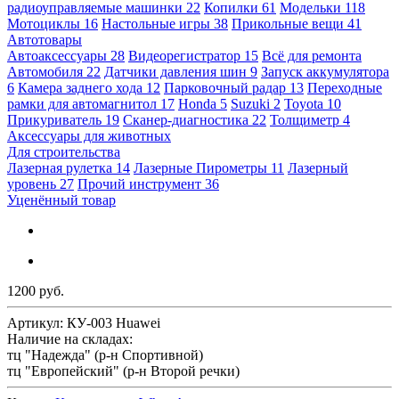
радиоуправляемые машинки
22
Копилки
61
Модельки
118
Мотоциклы
16
Настольные игры
38
Прикольные вещи
41
Автотовары
Автоаксессуары
28
Видеорегистратор
15
Всё для ремонта
Автомобиля
22
Датчики давления шин
9
Запуск аккумулятора
6
Камера заднего хода
12
Парковочный радар
13
Переходные
рамки для автомагнитол
17
Honda
5
Suzuki
2
Toyota
10
Прикуриватель
19
Сканер-диагностика
22
Толщиметр
4
Аксессуары для животных
Для строительства
Лазерная рулетка
14
Лазерные Пирометры
11
Лазерный
уровень
27
Прочий инструмент
36
Уценённый товар
1200 руб.
Артикул:
КУ-003 Huawei
Наличие на складах:
тц "Надежда" (р-н Спортивной)
тц "Европейский" (р-н Второй речки)