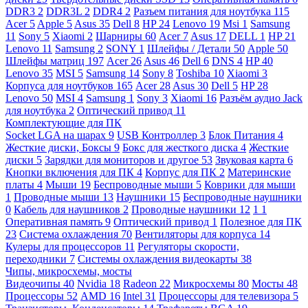
DDR3
2
DDR3L
2
DDR4
2
Разъем питания для ноутбука
115
Acer
5
Apple
5
Asus
35
Dell
8
HP
24
Lenovo
19
Msi
1
Samsung
11
Sony
5
Xiaomi
2
Шарниры
60
Acer
7
Asus
17
DELL
1
HP
21
Lenovo
11
Samsung
2
SONY
1
Шлейфы / Детали
50
Apple
50
Шлейфы матриц
197
Acer
26
Asus
46
Dell
6
DNS
4
HP
40
Lenovo
35
MSI
5
Samsung
14
Sony
8
Toshiba
10
Xiaomi
3
Корпуса для ноутбуков
165
Acer
28
Asus
30
Dell
5
HP
28
Lenovo
50
MSI
4
Samsung
1
Sony
3
Xiaomi
16
Разъём аудио Jack
для ноутбука
2
Оптический привод
11
Комплектующие для ПК
Socket LGA на шарах
9
USB Контроллер
3
Блок Питания
4
Жесткие диски, Боксы
9
Бокс для жесткого диска
4
Жесткие
диски
5
Зарядки для мониторов и другое
53
Звуковая карта
6
Кнопки включения для ПК
4
Корпус для ПК
2
Материнские
платы
4
Мыши
19
Беспроводные мыши
5
Коврики для мыши
1
Проводные мыши
13
Наушники
15
Беспроводные наушники
0
Кабель для наушников
2
Проводные наушники
12
1
1
Оперативная память
9
Оптический привод
1
Полезное для ПК
23
Система охлаждения
70
Вентиляторы для корпуса
14
Кулеры для процессоров
11
Регуляторы скорости,
переходники
7
Системы охлаждения видеокарты
38
Чипы, микросхемы, мосты
Видеочипы
40
Nvidia
18
Radeon
22
Микросхемы
80
Мосты
48
Процессоры
52
AMD
16
Intel
31
Процессоры для телевизора
5