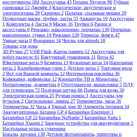
инструменты
184
Аксессуары
43
Гитары Укулеле
96
Губные
гармошки
12
Джембе
3
Классические, акустические и
электрогитары
28
Скрипки
2
Палатки, спальные мешки
29
Подводные маски, трубки, ласты
55
Аквашузы
19
Аксессуары
1
Комплекты
4
Ласты
9
Маски
16
Трубки
6
Рации и
аксессуары
6
Рюкзаки, наколенники, перчатки
139
Перчатки,
наколенники, сумки
19
Рюкзаки
120
Термосы, фляги
47
Умные часы
0
Фонарики
34
Чехлы для airpods
18
Товары для дома
3D Ручки
27
USB Flash, Карты памяти
12
Аксессуары для
робот-пылесос
61
Вакуумный упаковщик
11
Весы
42
Ювелирные весы
9
Безмены
13
Кухонные весы
14
Напольные
весы
2
Калибровочные гири
1
Детские весы
1
Торговые весы
2
Всё для Ванной комнаты
12
Интерьерная наклейка
36
Кофеварки, кофемолки
12
Кронштейн ТВ и Мониторы
7
Нитратомеры, дозиметры
6
Отпугиватели, мышеловки
5
ПДУ
для телевизора
72
Полезные штуки
66
Помпа для воды
30
Электрическая помпа
25
Ручная помпа
3
Аксессуары для
бутылок
2
Светильники, лампы
27
Термометры, часы
36
Термометры
32
Часы
4
Умный дом
30
Элементы питания
34
Аккумуляторные батареи GP
4
Батарейки Energizer
1
Батарейки GP
22
Батарейки NoName
3
Батарейки Varta
1
Батарейки Xiaomi
2
Зарядные устройства для аккумуляторов
1
Настольные игры и сувениры
Бокалы, кружки
138
Детские фотоаппараты, принтеры и