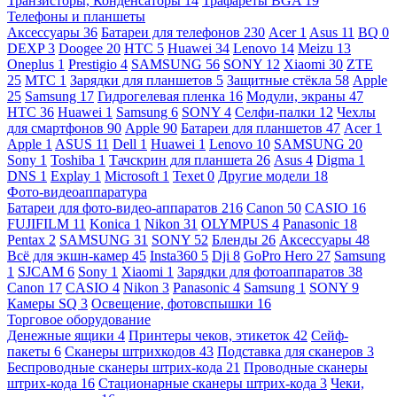
Транзисторы, Конденсаторы
14
Трафареты BGA
19
Телефоны и планшеты
Аксессуары
36
Батареи для телефонов
230
Acer
1
Asus
11
BQ
0
DEXP
3
Doogee
20
HTC
5
Huawei
34
Lenovo
14
Meizu
13
Oneplus
1
Prestigio
4
SAMSUNG
56
SONY
12
Xiaomi
30
ZTE
25
МТС
1
Зарядки для планшетов
5
Защитные стёкла
58
Apple
25
Samsung
17
Гидрогелевая пленка
16
Модули, экраны
47
HTC
36
Huawei
1
Samsung
6
SONY
4
Селфи-палки
12
Чехлы
для смартфонов
90
Apple
90
Батареи для планшетов
47
Acer
1
Apple
1
ASUS
11
Dell
1
Huawei
1
Lenovo
10
SAMSUNG
20
Sony
1
Toshiba
1
Тачскрин для планшета
26
Asus
4
Digma
1
DNS
1
Explay
1
Microsoft
1
Texet
0
Другие модели
18
Фото-видеоаппаратура
Батареи для фото-видео-аппаратов
216
Canon
50
CASIO
16
FUJIFILM
11
Konica
1
Nikon
31
OLYMPUS
4
Panasonic
18
Pentax
2
SAMSUNG
31
SONY
52
Бленды
26
Аксессуары
48
Всё для экшн-камер
45
Insta360
5
Dji
8
GoPro Hero
27
Samsung
1
SJCAM
6
Sony
1
Xiaomi
1
Зарядки для фотоаппаратов
38
Canon
17
CASIO
4
Nikon
3
Panasonic
4
Samsung
1
SONY
9
Камеры SQ
3
Освещение, фотовспышки
16
Торговое оборудование
Денежные ящики
4
Принтеры чеков, этикеток
42
Сейф-
пакеты
6
Сканеры штрихкодов
43
Подставка для сканеров
3
Беспроводные сканеры штрих-кода
21
Проводные сканеры
штрих-кода
16
Стационарные сканеры штрих-кода
3
Чеки,