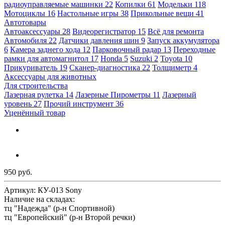
радиоуправляемые машинки
22
Копилки
61
Модельки
118
Мотоциклы
16
Настольные игры
38
Прикольные вещи
41
Автотовары
Автоаксессуары
28
Видеорегистратор
15
Всё для ремонта
Автомобиля
22
Датчики давления шин
9
Запуск аккумулятора
6
Камера заднего хода
12
Парковочный радар
13
Переходные
рамки для автомагнитол
17
Honda
5
Suzuki
2
Toyota
10
Прикуриватель
19
Сканер-диагностика
22
Толщиметр
4
Аксессуары для животных
Для строительства
Лазерная рулетка
14
Лазерные Пирометры
11
Лазерный
уровень
27
Прочий инструмент
36
Уценённый товар
950 руб.
Артикул:
КУ-013 Sony
Наличие на складах:
тц "Надежда" (р-н Спортивной)
тц "Европейский" (р-н Второй речки)