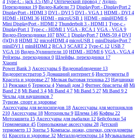
4
Type-C - jack 3.5 (M)
2
Оптический провод
7
Аудио-
Переходники
19
Видео-Кабели
73
DisplayPort - DisplayPort
2
DisplayPort - HDMI
3
DVI - DVI
5
DVI - VGA
1
HDMI - DVI
4
HDMI - HDMI
36
HDMI - microUSB
1
HDMI - miniHDMI
6
Mini DisplayPort - HDMI
2
Thunderbolt 3 - HDMI
1
Type-c -
DisplayPort
1
Type-c - HDMI
1
VGA - RCA
1
VGA - VGA
9
Видео-Переходники
107
BNC
1
DisplayPort
7
DMS-59
4
DVI
(I)(D)
8
HDMI
32
microHDMI
4
microUSB
1
miniDisplayPort
7
miniDVI
1
miniHDMI
2
RCA
3
SCART
2
Type-C
12
USB
7
VGA
16
Видео-Удлинители
10
HDMI - HDMI
6
VGA - VGA
4
Рейзеры, переходники
0
Шлейфы, переходники
17
Xiaomi
Power Bank
3
Аксессуары
6
Видеонаблюдение
13
Видеорегистратор
5
Домашний интернет
6
Инструменты
8
Красота и здоровье
27
Мелкая бытовая техника
23
Наушники
13
Рюкзаки
6
Термосы
4
Умный дом
3
Фитнес браслеты
48
Mi
Band 2
8
Mi Band 3
4
Mi Band 4
7
Mi Band 5
27
Mi Band 9
2
Чехлы для наушников
7
Туризм, спорт и здоровье
Аксессуары для велосипедов
18
Аксессуары для мотоциклов
210
Аксессуары
18
Мотоциклы
9
Шлема
146
Кофры
22
Мотозащита
15
Аксессуары для рыбалки
12
Бейсболки
54
Гермомешки
45
Горнолыжные аксессуары
28
Детский
термометр
13
Зонты
5
Компасы, ножи, спички, секундомеры
61
Красота и здоровье
32
Металлодетекторы
14
Музыкальные