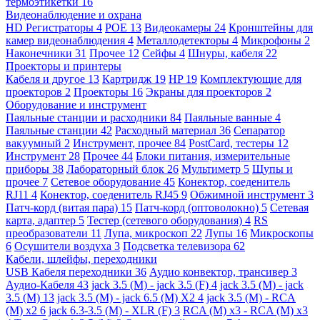
термоэтикетки
16
Видеонаблюдение и охрана
HD Регистраторы
4
POE
13
Видеокамеры
24
Кронштейны для
камер видеонаблюдения
4
Металлодетекторы
4
Микрофоны
2
Наконечники
31
Прочее
12
Сейфы
4
Шнуры, кабеля
22
Проекторы и принтеры
Кабеля и другое
13
Картридж
19
HP
19
Комплектующие для
проекторов
2
Проекторы
16
Экраны для проекторов
2
Оборудование и инструмент
Паяльные станции и расходники
84
Паяльные ванные
4
Паяльные станции
42
Расходный материал
36
Сепаратор
вакуумный
2
Инструмент, прочее
84
PostCard, тестеры
12
Инструмент
28
Прочее
44
Блоки питания, измерительные
приборы
38
Лабораторный блок
26
Мультиметр
5
Щупы и
прочее
7
Сетевое оборудование
45
Конектор, соеденитель
RJ11
4
Конектор, соеденитель RJ45
9
Обжимной инструмент
3
Патч-корд (витая пара)
15
Патч-корд (оптоволокно)
5
Сетевая
карта, адаптер
5
Тестер (сетевого оборудования)
4
RS
преобразователи
11
Лупа, микроскоп
22
Лупы
16
Микроскопы
6
Осушители воздуха
3
Подсветка телевизора
62
Кабели, шлейфы, переходники
USB Кабеля переходники
36
Аудио конвектор, трансивер
3
Аудио-Кабеля
43
jack 3.5 (M) - jack 3.5 (F)
4
jack 3.5 (M) - jack
3.5 (M)
13
jack 3.5 (M) - jack 6.5 (M) X2
4
jack 3.5 (M) - RCA
(M) x2
6
jack 6.3-3.5 (M) - XLR (F)
3
RCA (M) x3 - RCA (M) x3