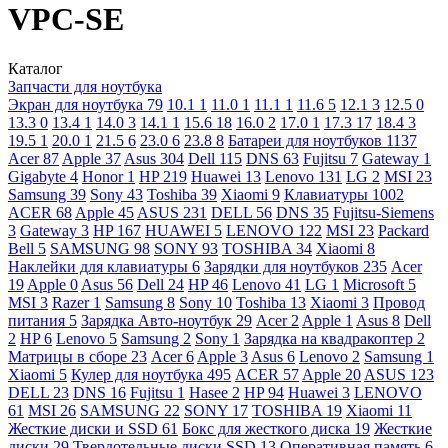
VPC-SE
Каталог
Запчасти для ноутбука
Экран для ноутбука
79
10.1
1
11.0
1
11.1
1
11.6
5
12.1
3
12.5
0
13.3
0
13.4
1
14.0
3
14.1
1
15.6
18
16.0
2
17.0
1
17.3
17
18.4
3
19.5
1
20.0
1
21.5
6
23.0
6
23.8
8
Батареи для ноутбуков
1137
Acer
87
Apple
37
Asus
304
Dell
115
DNS
63
Fujitsu
7
Gateway
1
Gigabyte
4
Honor
1
HP
219
Huawei
13
Lenovo
131
LG
2
MSI
23
Samsung
39
Sony
43
Toshiba
39
Xiaomi
9
Клавиатуры
1002
ACER
68
Apple
45
ASUS
231
DELL
56
DNS
35
Fujitsu-Siemens
3
Gateway
3
HP
167
HUAWEI
5
LENOVO
122
MSI
23
Packard
Bell
5
SAMSUNG
98
SONY
93
TOSHIBA
34
Xiaomi
8
Наклейки для клавиатуры
6
Зарядки для ноутбуков
235
Acer
19
Apple
0
Asus
56
Dell
24
HP
46
Lenovo
41
LG
1
Microsoft
5
MSI
3
Razer
1
Samsung
8
Sony
10
Toshiba
13
Xiaomi
3
Провод
питания
5
Зарядка Авто-ноутбук
29
Acer
2
Apple
1
Asus
8
Dell
2
HP
6
Lenovo
5
Samsung
2
Sony
1
Зарядка на квадракоптер
2
Матрицы в сборе
23
Acer
6
Apple
3
Asus
6
Lenovo
2
Samsung
1
Xiaomi
5
Кулер для ноутбука
495
ACER
57
Apple
20
ASUS
123
DELL
23
DNS
16
Fujitsu
1
Hasee
2
HP
94
Huawei
3
LENOVO
61
MSI
26
SAMSUNG
22
SONY
17
TOSHIBA
19
Xiaomi
11
Жесткие диски и SSD
61
Бокс для жесткого диска
19
Жесткие
диски
29
Твердотельные диски SSD
13
Оперативная память
6