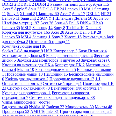
DDR3
2
DDR3L
2
DDR4
2
Разъем питания для ноутбука
115
Acer
5
Apple
5
Asus
35
Dell
8
HP
24
Lenovo
19
Msi
1
Samsung
11
Sony
5
Xiaomi
2
Шарниры
60
Acer
7
Asus
17
DELL
1
HP
21
Lenovo
11
Samsung
2
SONY
1
Шлейфы / Детали
50
Apple
50
Шлейфы матриц
197
Acer
26
Asus
46
Dell
6
DNS
4
HP
40
Lenovo
35
MSI
5
Samsung
14
Sony
8
Toshiba
10
Xiaomi
3
Корпуса для ноутбуков
165
Acer
28
Asus
30
Dell
5
HP
28
Lenovo
50
MSI
4
Samsung
1
Sony
3
Xiaomi
16
Разъём аудио Jack
для ноутбука
2
Оптический привод
11
Комплектующие для ПК
Socket LGA на шарах
9
USB Контроллер
3
Блок Питания
4
Жесткие диски, Боксы
9
Бокс для жесткого диска
4
Жесткие
диски
5
Зарядки для мониторов и другое
53
Звуковая карта
6
Кнопки включения для ПК
4
Корпус для ПК
2
Материнские
платы
4
Мыши
19
Беспроводные мыши
5
Коврики для мыши
1
Проводные мыши
13
Наушники
15
Беспроводные наушники
0
Кабель для наушников
2
Проводные наушники
12
1
1
Оперативная память
9
Оптический привод
1
Полезное для ПК
23
Система охлаждения
70
Вентиляторы для корпуса
14
Кулеры для процессоров
11
Регуляторы скорости,
переходники
7
Системы охлаждения видеокарты
38
Чипы, микросхемы, мосты
Видеочипы
40
Nvidia
18
Radeon
22
Микросхемы
80
Мосты
48
Процессоры
52
AMD
16
Intel
31
Процессоры для телевизора
5