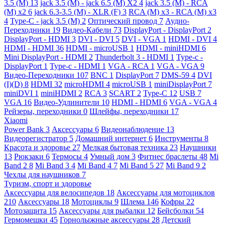
3.5 (M)
13
jack 3.5 (M) - jack 6.5 (M) X2
4
jack 3.5 (M) - RCA
(M) x2
6
jack 6.3-3.5 (M) - XLR (F)
3
RCA (M) x3 - RCA (M) x3
4
Type-C - jack 3.5 (M)
2
Оптический провод
7
Аудио-
Переходники
19
Видео-Кабели
73
DisplayPort - DisplayPort
2
DisplayPort - HDMI
3
DVI - DVI
5
DVI - VGA
1
HDMI - DVI
4
HDMI - HDMI
36
HDMI - microUSB
1
HDMI - miniHDMI
6
Mini DisplayPort - HDMI
2
Thunderbolt 3 - HDMI
1
Type-c -
DisplayPort
1
Type-c - HDMI
1
VGA - RCA
1
VGA - VGA
9
Видео-Переходники
107
BNC
1
DisplayPort
7
DMS-59
4
DVI
(I)(D)
8
HDMI
32
microHDMI
4
microUSB
1
miniDisplayPort
7
miniDVI
1
miniHDMI
2
RCA
3
SCART
2
Type-C
12
USB
7
VGA
16
Видео-Удлинители
10
HDMI - HDMI
6
VGA - VGA
4
Рейзеры, переходники
0
Шлейфы, переходники
17
Xiaomi
Power Bank
3
Аксессуары
6
Видеонаблюдение
13
Видеорегистратор
5
Домашний интернет
6
Инструменты
8
Красота и здоровье
27
Мелкая бытовая техника
23
Наушники
13
Рюкзаки
6
Термосы
4
Умный дом
3
Фитнес браслеты
48
Mi
Band 2
8
Mi Band 3
4
Mi Band 4
7
Mi Band 5
27
Mi Band 9
2
Чехлы для наушников
7
Туризм, спорт и здоровье
Аксессуары для велосипедов
18
Аксессуары для мотоциклов
210
Аксессуары
18
Мотоциклы
9
Шлема
146
Кофры
22
Мотозащита
15
Аксессуары для рыбалки
12
Бейсболки
54
Гермомешки
45
Горнолыжные аксессуары
28
Детский