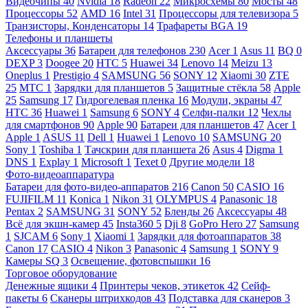
Видеочипы
40
Nvidia
18
Radeon
22
Микросхемы
80
Мосты
48
Процессоры
52
AMD
16
Intel
31
Процессоры для телевизора
5
Транзисторы, Конденсаторы
14
Трафареты BGA
19
Телефоны и планшеты
Аксессуары
36
Батареи для телефонов
230
Acer
1
Asus
11
BQ
0
DEXP
3
Doogee
20
HTC
5
Huawei
34
Lenovo
14
Meizu
13
Oneplus
1
Prestigio
4
SAMSUNG
56
SONY
12
Xiaomi
30
ZTE
25
МТС
1
Зарядки для планшетов
5
Защитные стёкла
58
Apple
25
Samsung
17
Гидрогелевая пленка
16
Модули, экраны
47
HTC
36
Huawei
1
Samsung
6
SONY
4
Селфи-палки
12
Чехлы
для смартфонов
90
Apple
90
Батареи для планшетов
47
Acer
1
Apple
1
ASUS
11
Dell
1
Huawei
1
Lenovo
10
SAMSUNG
20
Sony
1
Toshiba
1
Тачскрин для планшета
26
Asus
4
Digma
1
DNS
1
Explay
1
Microsoft
1
Texet
0
Другие модели
18
Фото-видеоаппаратура
Батареи для фото-видео-аппаратов
216
Canon
50
CASIO
16
FUJIFILM
11
Konica
1
Nikon
31
OLYMPUS
4
Panasonic
18
Pentax
2
SAMSUNG
31
SONY
52
Бленды
26
Аксессуары
48
Всё для экшн-камер
45
Insta360
5
Dji
8
GoPro Hero
27
Samsung
1
SJCAM
6
Sony
1
Xiaomi
1
Зарядки для фотоаппаратов
38
Canon
17
CASIO
4
Nikon
3
Panasonic
4
Samsung
1
SONY
9
Камеры SQ
3
Освещение, фотовспышки
16
Торговое оборудование
Денежные ящики
4
Принтеры чеков, этикеток
42
Сейф-
пакеты
6
Сканеры штрихкодов
43
Подставка для сканеров
3