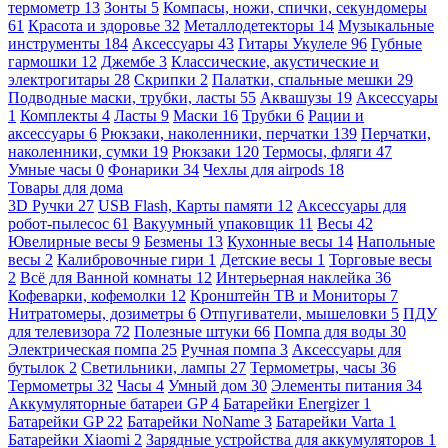
термометр
13
Зонты
5
Компасы, ножи, спички, секундомеры
61
Красота и здоровье
32
Металлодетекторы
14
Музыкальные
инструменты
184
Аксессуары
43
Гитары Укулеле
96
Губные
гармошки
12
Джембе
3
Классические, акустические и
электрогитары
28
Скрипки
2
Палатки, спальные мешки
29
Подводные маски, трубки, ласты
55
Аквашузы
19
Аксессуары
1
Комплекты
4
Ласты
9
Маски
16
Трубки
6
Рации и
аксессуары
6
Рюкзаки, наколенники, перчатки
139
Перчатки,
наколенники, сумки
19
Рюкзаки
120
Термосы, фляги
47
Умные часы
0
Фонарики
34
Чехлы для airpods
18
Товары для дома
3D Ручки
27
USB Flash, Карты памяти
12
Аксессуары для
робот-пылесос
61
Вакуумный упаковщик
11
Весы
42
Ювелирные весы
9
Безмены
13
Кухонные весы
14
Напольные
весы
2
Калибровочные гири
1
Детские весы
1
Торговые весы
2
Всё для Ванной комнаты
12
Интерьерная наклейка
36
Кофеварки, кофемолки
12
Кронштейн ТВ и Мониторы
7
Нитратомеры, дозиметры
6
Отпугиватели, мышеловки
5
ПДУ
для телевизора
72
Полезные штуки
66
Помпа для воды
30
Электрическая помпа
25
Ручная помпа
3
Аксессуары для
бутылок
2
Светильники, лампы
27
Термометры, часы
36
Термометры
32
Часы
4
Умный дом
30
Элементы питания
34
Аккумуляторные батареи GP
4
Батарейки Energizer
1
Батарейки GP
22
Батарейки NoName
3
Батарейки Varta
1
Батарейки Xiaomi
2
Зарядные устройства для аккумуляторов
1