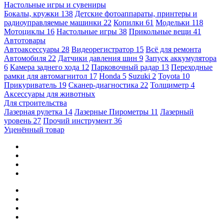
Настольные игры и сувениры
Бокалы, кружки
138
Детские фотоаппараты, принтеры и
радиоуправляемые машинки
22
Копилки
61
Модельки
118
Мотоциклы
16
Настольные игры
38
Прикольные вещи
41
Автотовары
Автоаксессуары
28
Видеорегистратор
15
Всё для ремонта
Автомобиля
22
Датчики давления шин
9
Запуск аккумулятора
6
Камера заднего хода
12
Парковочный радар
13
Переходные
рамки для автомагнитол
17
Honda
5
Suzuki
2
Toyota
10
Прикуриватель
19
Сканер-диагностика
22
Толщиметр
4
Аксессуары для животных
Для строительства
Лазерная рулетка
14
Лазерные Пирометры
11
Лазерный
уровень
27
Прочий инструмент
36
Уценённый товар