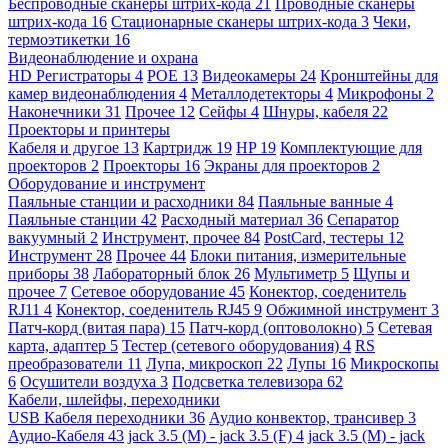
Беспроводные сканеры штрих-кода
21
Проводные сканеры
штрих-кода
16
Стационарные сканеры штрих-кода
3
Чеки,
термоэтикетки
16
Видеонаблюдение и охрана
HD Регистраторы
4
POE
13
Видеокамеры
24
Кронштейны для
камер видеонаблюдения
4
Металлодетекторы
4
Микрофоны
2
Наконечники
31
Прочее
12
Сейфы
4
Шнуры, кабеля
22
Проекторы и принтеры
Кабеля и другое
13
Картридж
19
HP
19
Комплектующие для
проекторов
2
Проекторы
16
Экраны для проекторов
2
Оборудование и инструмент
Паяльные станции и расходники
84
Паяльные ванные
4
Паяльные станции
42
Расходный материал
36
Сепаратор
вакуумный
2
Инструмент, прочее
84
PostCard, тестеры
12
Инструмент
28
Прочее
44
Блоки питания, измерительные
приборы
38
Лабораторный блок
26
Мультиметр
5
Щупы и
прочее
7
Сетевое оборудование
45
Конектор, соеденитель
RJ11
4
Конектор, соеденитель RJ45
9
Обжимной инструмент
3
Патч-корд (витая пара)
15
Патч-корд (оптоволокно)
5
Сетевая
карта, адаптер
5
Тестер (сетевого оборудования)
4
RS
преобразователи
11
Лупа, микроскоп
22
Лупы
16
Микроскопы
6
Осушители воздуха
3
Подсветка телевизора
62
Кабели, шлейфы, переходники
USB Кабеля переходники
36
Аудио конвектор, трансивер
3
Аудио-Кабеля
43
jack 3.5 (M) - jack 3.5 (F)
4
jack 3.5 (M) - jack