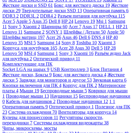
Жесткие диски и SSD
61
Бокс для жесткого диска
19
Жесткие
диски
29
Твердотельные диски SSD
13
Оперативная память
6
DDR3
2
DDR3L
2
DDR4
2
Разъем питания для ноутбука
115
Acer
5
Apple
5
Asus
35
Dell
8
HP
24
Lenovo
19
Msi
1
Samsung
11
Sony
5
Xiaomi
2
Шарниры
60
Acer
7
Asus
17
DELL
1
HP
21
Lenovo
11
Samsung
2
SONY
1
Шлейфы / Детали
50
Apple
50
Шлейфы матриц
197
Acer
26
Asus
46
Dell
6
DNS
4
HP
40
Lenovo
35
MSI
5
Samsung
14
Sony
8
Toshiba
10
Xiaomi
3
Корпуса для ноутбуков
165
Acer
28
Asus
30
Dell
5
HP
28
Lenovo
50
MSI
4
Samsung
1
Sony
3
Xiaomi
16
Разъём аудио Jack
для ноутбука
2
Оптический привод
11
Комплектующие для ПК
Socket LGA на шарах
9
USB Контроллер
3
Блок Питания
4
Жесткие диски, Боксы
9
Бокс для жесткого диска
4
Жесткие
диски
5
Зарядки для мониторов и другое
53
Звуковая карта
6
Кнопки включения для ПК
4
Корпус для ПК
2
Материнские
платы
4
Мыши
19
Беспроводные мыши
5
Коврики для мыши
1
Проводные мыши
13
Наушники
15
Беспроводные наушники
0
Кабель для наушников
2
Проводные наушники
12
1
1
Оперативная память
9
Оптический привод
1
Полезное для ПК
23
Система охлаждения
70
Вентиляторы для корпуса
14
Кулеры для процессоров
11
Регуляторы скорости,
переходники
7
Системы охлаждения видеокарты
38
Чипы, микросхемы, мосты