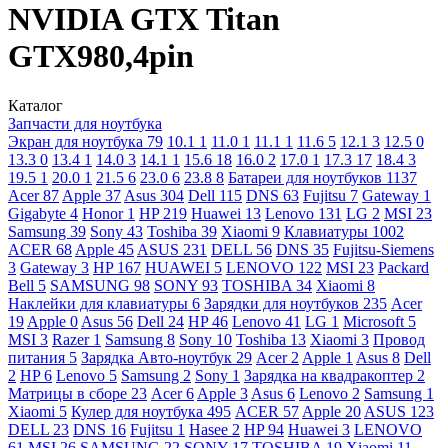
NVIDIA GTX Titan
GTX980,4pin
Каталог
Запчасти для ноутбука
Экран для ноутбука
79
10.1
1
11.0
1
11.1
1
11.6
5
12.1
3
12.5
0
13.3
0
13.4
1
14.0
3
14.1
1
15.6
18
16.0
2
17.0
1
17.3
17
18.4
3
19.5
1
20.0
1
21.5
6
23.0
6
23.8
8
Батареи для ноутбуков
1137
Acer
87
Apple
37
Asus
304
Dell
115
DNS
63
Fujitsu
7
Gateway
1
Gigabyte
4
Honor
1
HP
219
Huawei
13
Lenovo
131
LG
2
MSI
23
Samsung
39
Sony
43
Toshiba
39
Xiaomi
9
Клавиатуры
1002
ACER
68
Apple
45
ASUS
231
DELL
56
DNS
35
Fujitsu-Siemens
3
Gateway
3
HP
167
HUAWEI
5
LENOVO
122
MSI
23
Packard
Bell
5
SAMSUNG
98
SONY
93
TOSHIBA
34
Xiaomi
8
Наклейки для клавиатуры
6
Зарядки для ноутбуков
235
Acer
19
Apple
0
Asus
56
Dell
24
HP
46
Lenovo
41
LG
1
Microsoft
5
MSI
3
Razer
1
Samsung
8
Sony
10
Toshiba
13
Xiaomi
3
Провод
питания
5
Зарядка Авто-ноутбук
29
Acer
2
Apple
1
Asus
8
Dell
2
HP
6
Lenovo
5
Samsung
2
Sony
1
Зарядка на квадракоптер
2
Матрицы в сборе
23
Acer
6
Apple
3
Asus
6
Lenovo
2
Samsung
1
Xiaomi
5
Кулер для ноутбука
495
ACER
57
Apple
20
ASUS
123
DELL
23
DNS
16
Fujitsu
1
Hasee
2
HP
94
Huawei
3
LENOVO
61
MSI
26
SAMSUNG
22
SONY
17
TOSHIBA
19
Xiaomi
11