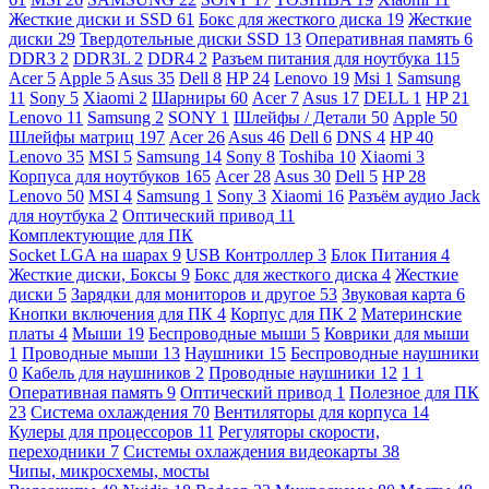
Жесткие диски и SSD
61
Бокс для жесткого диска
19
Жесткие
диски
29
Твердотельные диски SSD
13
Оперативная память
6
DDR3
2
DDR3L
2
DDR4
2
Разъем питания для ноутбука
115
Acer
5
Apple
5
Asus
35
Dell
8
HP
24
Lenovo
19
Msi
1
Samsung
11
Sony
5
Xiaomi
2
Шарниры
60
Acer
7
Asus
17
DELL
1
HP
21
Lenovo
11
Samsung
2
SONY
1
Шлейфы / Детали
50
Apple
50
Шлейфы матриц
197
Acer
26
Asus
46
Dell
6
DNS
4
HP
40
Lenovo
35
MSI
5
Samsung
14
Sony
8
Toshiba
10
Xiaomi
3
Корпуса для ноутбуков
165
Acer
28
Asus
30
Dell
5
HP
28
Lenovo
50
MSI
4
Samsung
1
Sony
3
Xiaomi
16
Разъём аудио Jack
для ноутбука
2
Оптический привод
11
Комплектующие для ПК
Socket LGA на шарах
9
USB Контроллер
3
Блок Питания
4
Жесткие диски, Боксы
9
Бокс для жесткого диска
4
Жесткие
диски
5
Зарядки для мониторов и другое
53
Звуковая карта
6
Кнопки включения для ПК
4
Корпус для ПК
2
Материнские
платы
4
Мыши
19
Беспроводные мыши
5
Коврики для мыши
1
Проводные мыши
13
Наушники
15
Беспроводные наушники
0
Кабель для наушников
2
Проводные наушники
12
1
1
Оперативная память
9
Оптический привод
1
Полезное для ПК
23
Система охлаждения
70
Вентиляторы для корпуса
14
Кулеры для процессоров
11
Регуляторы скорости,
переходники
7
Системы охлаждения видеокарты
38
Чипы, микросхемы, мосты