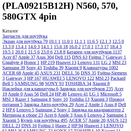
(PLA09215B12H) N560, 570,
580GTX 4pin
Каталог
Запчасти для ноутбука
Экран для ноутбука
79
10.1
1
11.0
1
11.1
1
11.6
5
12.1
3
12.5
0
13.3
0
13.4
1
14.0
3
14.1
1
15.6
18
16.0
2
17.0
1
17.3
17
18.4
3
19.5
1
20.0
1
21.5
6
23.0
6
23.8
8
Батареи для ноутбуков
1137
Acer
87
Apple
37
Asus
304
Dell
115
DNS
63
Fujitsu
7
Gateway
1
Gigabyte
4
Honor
1
HP
219
Huawei
13
Lenovo
131
LG
2
MSI
23
Samsung
39
Sony
43
Toshiba
39
Xiaomi
9
Клавиатуры
1002
ACER
68
Apple
45
ASUS
231
DELL
56
DNS
35
Fujitsu-Siemens
3
Gateway
3
HP
167
HUAWEI
5
LENOVO
122
MSI
23
Packard
Bell
5
SAMSUNG
98
SONY
93
TOSHIBA
34
Xiaomi
8
Наклейки для клавиатуры
6
Зарядки для ноутбуков
235
Acer
19
Apple
0
Asus
56
Dell
24
HP
46
Lenovo
41
LG
1
Microsoft
5
MSI
3
Razer
1
Samsung
8
Sony
10
Toshiba
13
Xiaomi
3
Провод
питания
5
Зарядка Авто-ноутбук
29
Acer
2
Apple
1
Asus
8
Dell
2
HP
6
Lenovo
5
Samsung
2
Sony
1
Зарядка на квадракоптер
2
Матрицы в сборе
23
Acer
6
Apple
3
Asus
6
Lenovo
2
Samsung
1
Xiaomi
5
Кулер для ноутбука
495
ACER
57
Apple
20
ASUS
123
DELL
23
DNS
16
Fujitsu
1
Hasee
2
HP
94
Huawei
3
LENOVO
61
MSI
26
SAMSUNG
22
SONY
17
TOSHIBA
19
Xiaomi
11