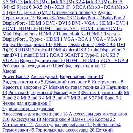
3.5 (M)
13
jack 3.5 (M) - jack 6.5 (M) X2
4
jack 3.5 (M) - RCA
(M) x2
6
jack 6.3-3.5 (M) - XLR (F)
3
RCA (M) x3 - RCA (M) x3
4
Type-C - jack 3.5 (M)
2
Оптический провод
7
Аудио-
Переходники
19
Видео-Кабели
73
DisplayPort - DisplayPort
2
DisplayPort - HDMI
3
DVI - DVI
5
DVI - VGA
1
HDMI - DVI
4
HDMI - HDMI
36
HDMI - microUSB
1
HDMI - miniHDMI
6
Mini DisplayPort - HDMI
2
Thunderbolt 3 - HDMI
1
Type-c -
DisplayPort
1
Type-c - HDMI
1
VGA - RCA
1
VGA - VGA
9
Видео-Переходники
107
BNC
1
DisplayPort
7
DMS-59
4
DVI
(I)(D)
8
HDMI
32
microHDMI
4
microUSB
1
miniDisplayPort
7
miniDVI
1
miniHDMI
2
RCA
3
SCART
2
Type-C
12
USB
7
VGA
16
Видео-Удлинители
10
HDMI - HDMI
6
VGA - VGA
4
Рейзеры, переходники
0
Шлейфы, переходники
17
Xiaomi
Power Bank
3
Аксессуары
6
Видеонаблюдение
13
Видеорегистратор
5
Домашний интернет
6
Инструменты
8
Красота и здоровье
27
Мелкая бытовая техника
23
Наушники
13
Рюкзаки
6
Термосы
4
Умный дом
3
Фитнес браслеты
48
Mi
Band 2
8
Mi Band 3
4
Mi Band 4
7
Mi Band 5
27
Mi Band 9
2
Чехлы для наушников
7
Туризм, спорт и здоровье
Аксессуары для велосипедов
18
Аксессуары для мотоциклов
210
Аксессуары
18
Мотоциклы
9
Шлема
146
Кофры
22
Мотозащита
15
Аксессуары для рыбалки
12
Бейсболки
54
Гермомешки
45
Горнолыжные аксессуары
28
Детский