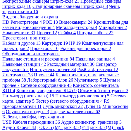
Беспроводные сканеры штрих-кода
21
Проводные сканеры
штрих-кода
16
Стационарные сканеры штрих-кода
3
Чеки,
термоэтикетки
16
Видеонаблюдение и охрана
HD Регистраторы
4
POE
13
Видеокамеры
24
Кронштейны для
камер видеонаблюдения
4
Металлодетекторы
4
Микрофоны
2
Наконечники
31
Прочее
12
Сейфы
4
Шнуры, кабеля
22
Проекторы и принтеры
Кабеля и другое
13
Картридж
19
HP
19
Комплектующие для
проекторов
2
Проекторы
16
Экраны для проекторов
2
Оборудование и инструмент
Паяльные станции и расходники
84
Паяльные ванные
4
Паяльные станции
42
Расходный материал
36
Сепаратор
вакуумный
2
Инструмент, прочее
84
PostCard, тестеры
12
Инструмент
28
Прочее
44
Блоки питания, измерительные
приборы
38
Лабораторный блок
26
Мультиметр
5
Щупы и
прочее
7
Сетевое оборудование
45
Конектор, соеденитель
RJ11
4
Конектор, соеденитель RJ45
9
Обжимной инструмент
3
Патч-корд (витая пара)
15
Патч-корд (оптоволокно)
5
Сетевая
карта, адаптер
5
Тестер (сетевого оборудования)
4
RS
преобразователи
11
Лупа, микроскоп
22
Лупы
16
Микроскопы
6
Осушители воздуха
3
Подсветка телевизора
62
Кабели, шлейфы, переходники
USB Кабеля переходники
36
Аудио конвектор, трансивер
3
Аудио-Кабеля
43
jack 3.5 (M) - jack 3.5 (F)
4
jack 3.5 (M) - jack