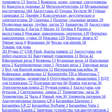
термометр
13
Зонты
5
Компасы, ножи, спички, секундомеры
61
Красота и здоровье
32
Металлодетекторы
14
Музыкальные
инструменты
184
Аксессуары
43
Гитары Укулеле
96
Губные
гармошки
12
Джембе
3
Классические, акустические и
электрогитары
28
Скрипки
2
Палатки, спальные мешки
29
Подводные маски, трубки, ласты
55
Аквашузы
19
Аксессуары
1
Комплекты
4
Ласты
9
Маски
16
Трубки
6
Рации и
аксессуары
6
Рюкзаки, наколенники, перчатки
139
Перчатки,
наколенники, сумки
19
Рюкзаки
120
Термосы, фляги
47
Умные часы
0
Фонарики
34
Чехлы для airpods
18
Товары для дома
3D Ручки
27
USB Flash, Карты памяти
12
Аксессуары для
робот-пылесос
61
Вакуумный упаковщик
11
Весы
42
Ювелирные весы
9
Безмены
13
Кухонные весы
14
Напольные
весы
2
Калибровочные гири
1
Детские весы
1
Торговые весы
2
Всё для Ванной комнаты
12
Интерьерная наклейка
36
Кофеварки, кофемолки
12
Кронштейн ТВ и Мониторы
7
Нитратомеры, дозиметры
6
Отпугиватели, мышеловки
5
ПДУ
для телевизора
72
Полезные штуки
66
Помпа для воды
30
Электрическая помпа
25
Ручная помпа
3
Аксессуары для
бутылок
2
Светильники, лампы
27
Термометры, часы
36
Термометры
32
Часы
4
Умный дом
30
Элементы питания
34
Аккумуляторные батареи GP
4
Батарейки Energizer
1
Батарейки GP
22
Батарейки NoName
3
Батарейки Varta
1
Батарейки Xiaomi
2
Зарядные устройства для аккумуляторов
1