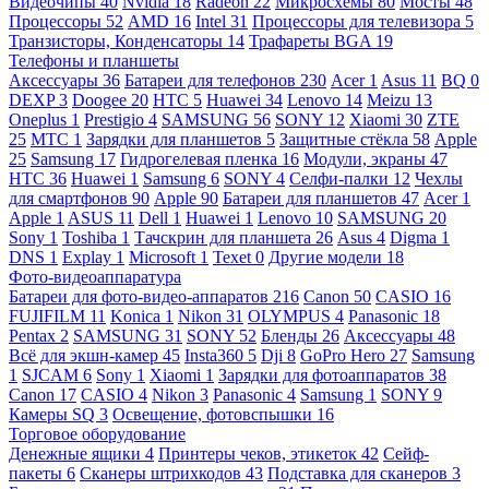
Видеочипы
40
Nvidia
18
Radeon
22
Микросхемы
80
Мосты
48
Процессоры
52
AMD
16
Intel
31
Процессоры для телевизора
5
Транзисторы, Конденсаторы
14
Трафареты BGA
19
Телефоны и планшеты
Аксессуары
36
Батареи для телефонов
230
Acer
1
Asus
11
BQ
0
DEXP
3
Doogee
20
HTC
5
Huawei
34
Lenovo
14
Meizu
13
Oneplus
1
Prestigio
4
SAMSUNG
56
SONY
12
Xiaomi
30
ZTE
25
МТС
1
Зарядки для планшетов
5
Защитные стёкла
58
Apple
25
Samsung
17
Гидрогелевая пленка
16
Модули, экраны
47
HTC
36
Huawei
1
Samsung
6
SONY
4
Селфи-палки
12
Чехлы
для смартфонов
90
Apple
90
Батареи для планшетов
47
Acer
1
Apple
1
ASUS
11
Dell
1
Huawei
1
Lenovo
10
SAMSUNG
20
Sony
1
Toshiba
1
Тачскрин для планшета
26
Asus
4
Digma
1
DNS
1
Explay
1
Microsoft
1
Texet
0
Другие модели
18
Фото-видеоаппаратура
Батареи для фото-видео-аппаратов
216
Canon
50
CASIO
16
FUJIFILM
11
Konica
1
Nikon
31
OLYMPUS
4
Panasonic
18
Pentax
2
SAMSUNG
31
SONY
52
Бленды
26
Аксессуары
48
Всё для экшн-камер
45
Insta360
5
Dji
8
GoPro Hero
27
Samsung
1
SJCAM
6
Sony
1
Xiaomi
1
Зарядки для фотоаппаратов
38
Canon
17
CASIO
4
Nikon
3
Panasonic
4
Samsung
1
SONY
9
Камеры SQ
3
Освещение, фотовспышки
16
Торговое оборудование
Денежные ящики
4
Принтеры чеков, этикеток
42
Сейф-
пакеты
6
Сканеры штрихкодов
43
Подставка для сканеров
3