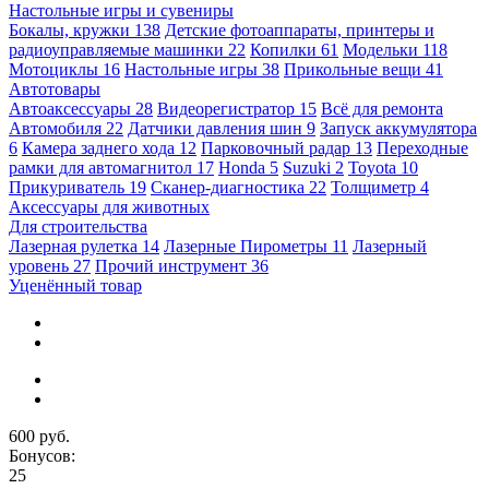
Настольные игры и сувениры
Бокалы, кружки
138
Детские фотоаппараты, принтеры и
радиоуправляемые машинки
22
Копилки
61
Модельки
118
Мотоциклы
16
Настольные игры
38
Прикольные вещи
41
Автотовары
Автоаксессуары
28
Видеорегистратор
15
Всё для ремонта
Автомобиля
22
Датчики давления шин
9
Запуск аккумулятора
6
Камера заднего хода
12
Парковочный радар
13
Переходные
рамки для автомагнитол
17
Honda
5
Suzuki
2
Toyota
10
Прикуриватель
19
Сканер-диагностика
22
Толщиметр
4
Аксессуары для животных
Для строительства
Лазерная рулетка
14
Лазерные Пирометры
11
Лазерный
уровень
27
Прочий инструмент
36
Уценённый товар
600 руб.
Бонусов:
25