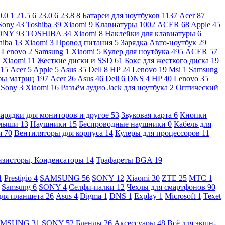
0.0
1
21.5
6
23.0
6
23.8
8
Батареи для ноутбуков
1137
Acer
87
Sony
43
Toshiba
39
Xiaomi
9
Клавиатуры
1002
ACER
68
Apple
45
ONY
93
TOSHIBA
34
Xiaomi
8
Наклейки для клавиатуры
6
hiba
13
Xiaomi
3
Провод питания
5
Зарядка Авто-ноутбук
29
Lenovo
2
Samsung
1
Xiaomi
5
Кулер для ноутбука
495
ACER
57
Xiaomi
11
Жесткие диски и SSD
61
Бокс для жесткого диска
19
115
Acer
5
Apple
5
Asus
35
Dell
8
HP
24
Lenovo
19
Msi
1
Samsung
ы матриц
197
Acer
26
Asus
46
Dell
6
DNS
4
HP
40
Lenovo
35
Sony
3
Xiaomi
16
Разъём аудио Jack для ноутбука
2
Оптический
Зарядки для мониторов и другое
53
Звуковая карта
6
Кнопки
 мыши
13
Наушники
15
Беспроводные наушники
0
Кабель для
я
70
Вентиляторы для корпуса
14
Кулеры для процессоров
11
нзисторы, Конденсаторы
14
Трафареты BGA
19
1
Prestigio
4
SAMSUNG
56
SONY
12
Xiaomi
30
ZTE
25
МТС
1
Samsung
6
SONY
4
Селфи-палки
12
Чехлы для смартфонов
90
для планшета
26
Asus
4
Digma
1
DNS
1
Explay
1
Microsoft
1
Texet
AMSUNG
31
SONY
52
Бленды
26
Аксессуары
48
Всё для экшн-