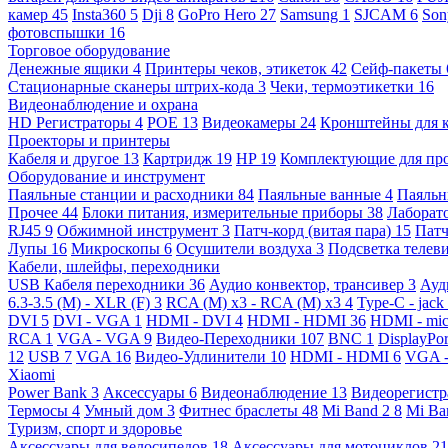
камер
45
Insta360
5
Dji
8
GoPro Hero
27
Samsung
1
SJCAM
6
So
фотовспышки
16
Торговое оборудование
Денежные ящики
4
Принтеры чеков, этикеток
42
Сейф-пакеты
Стационарные сканеры штрих-кода
3
Чеки, термоэтикетки
16
Видеонаблюдение и охрана
HD Регистраторы
4
POE
13
Видеокамеры
24
Кронштейны для 
Проекторы и принтеры
Кабеля и другое
13
Картридж
19
HP
19
Комплектующие для пр
Оборудование и инструмент
Паяльные станции и расходники
84
Паяльные ванные
4
Паяльн
Прочее
44
Блоки питания, измерительные приборы
38
Лаборат
RJ45
9
Обжимной инструмент
3
Патч-корд (витая пара)
15
Патч
Лупы
16
Микроскопы
6
Осушители воздуха
3
Подсветка телев
Кабели, шлейфы, переходники
USB Кабеля переходники
36
Аудио конвектор, трансивер
3
Ауд
6.3-3.5 (M) - XLR (F)
3
RCA (M) x3 - RCA (M) x3
4
Type-C - jack
DVI
5
DVI - VGA
1
HDMI - DVI
4
HDMI - HDMI
36
HDMI - mi
RCA
1
VGA - VGA
9
Видео-Переходники
107
BNC
1
DisplayPo
12
USB
7
VGA
16
Видео-Удлинители
10
HDMI - HDMI
6
VGA 
Xiaomi
Power Bank
3
Аксессуары
6
Видеонаблюдение
13
Видеорегист
Термосы
4
Умный дом
3
Фитнес браслеты
48
Mi Band 2
8
Mi Ba
Туризм, спорт и здоровье
Аксессуары для велосипедов
18
Аксессуары для мотоциклов
21