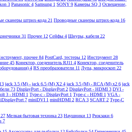
kon
3
Panasonic
4
Samsung
1
SONY
9
Камеры SQ
3
Освещение,
ые сканеры штрих-кода
21
Проводные сканеры штрих-кода
16
конечники
31
Прочее
12
Сейфы
4
Шнуры, кабеля
22
нструмент, прочее
84
PostCard, тестеры
12
Инструмент
28
вание
45
Конектор, соеденитель RJ11
4
Конектор, соеденитель
 оборудования)
4
RS преобразователи
11
Лупа, микроскоп
22
13
jack 3.5 (M) - jack 6.5 (M) X2
4
jack 3.5 (M) - RCA (M) x2
6
jack
абели
73
DisplayPort - DisplayPort
2
DisplayPort - HDMI
3
DVI -
olt 3 - HDMI
1
Type-c - DisplayPort
1
Type-c - HDMI
1
VGA -
iDisplayPort
7
miniDVI
1
miniHDMI
2
RCA
3
SCART
2
Type-C
е
27
Мелкая бытовая техника
23
Наушники
13
Рюкзаки
6
ов
7
а
15
Аксессуары для рыбалки
12
Бейсболки
54
Гермомешки
45