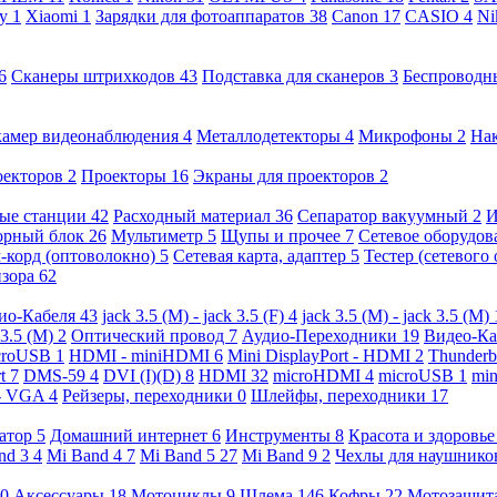
ny
1
Xiaomi
1
Зарядки для фотоаппаратов
38
Canon
17
CASIO
4
Ni
6
Сканеры штрихкодов
43
Подставка для сканеров
3
Беспроводн
камер видеонаблюдения
4
Металлодетекторы
4
Микрофоны
2
На
оекторов
2
Проекторы
16
Экраны для проекторов
2
ые станции
42
Расходный материал
36
Сепаратор вакуумный
2
И
орный блок
26
Мультиметр
5
Щупы и прочее
7
Сетевое оборудо
-корд (оптоволокно)
5
Сетевая карта, адаптер
5
Тестер (сетевого
изора
62
ио-Кабеля
43
jack 3.5 (M) - jack 3.5 (F)
4
jack 3.5 (M) - jack 3.5 (M)
 3.5 (M)
2
Оптический провод
7
Аудио-Переходники
19
Видео-К
croUSB
1
HDMI - miniHDMI
6
Mini DisplayPort - HDMI
2
Thunderb
rt
7
DMS-59
4
DVI (I)(D)
8
HDMI
32
microHDMI
4
microUSB
1
min
- VGA
4
Рейзеры, переходники
0
Шлейфы, переходники
17
ратор
5
Домашний интернет
6
Инструменты
8
Красота и здоровь
nd 3
4
Mi Band 4
7
Mi Band 5
27
Mi Band 9
2
Чехлы для наушник
0
Аксессуары
18
Мотоциклы
9
Шлема
146
Кофры
22
Мотозащит