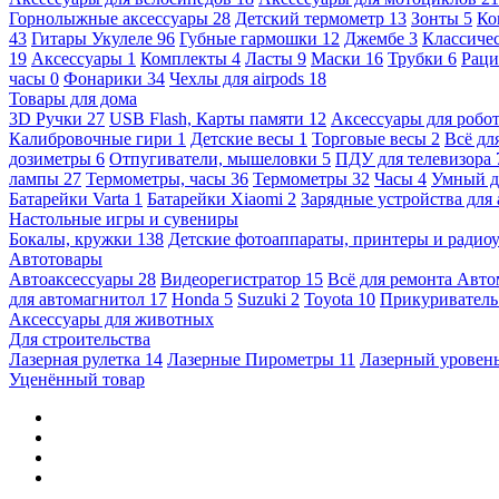
Горнолыжные аксессуары
28
Детский термометр
13
Зонты
5
Ко
43
Гитары Укулеле
96
Губные гармошки
12
Джембе
3
Классичес
19
Аксессуары
1
Комплекты
4
Ласты
9
Маски
16
Трубки
6
Раци
часы
0
Фонарики
34
Чехлы для airpods
18
Товары для дома
3D Ручки
27
USB Flash, Карты памяти
12
Аксессуары для робо
Калибровочные гири
1
Детские весы
1
Торговые весы
2
Всё дл
дозиметры
6
Отпугиватели, мышеловки
5
ПДУ для телевизора
лампы
27
Термометры, часы
36
Термометры
32
Часы
4
Умный 
Батарейки Varta
1
Батарейки Xiaomi
2
Зарядные устройства для
Настольные игры и сувениры
Бокалы, кружки
138
Детские фотоаппараты, принтеры и ради
Автотовары
Автоаксессуары
28
Видеорегистратор
15
Всё для ремонта Авт
для автомагнитол
17
Honda
5
Suzuki
2
Toyota
10
Прикуривател
Аксессуары для животных
Для строительства
Лазерная рулетка
14
Лазерные Пирометры
11
Лазерный уровен
Уценённый товар