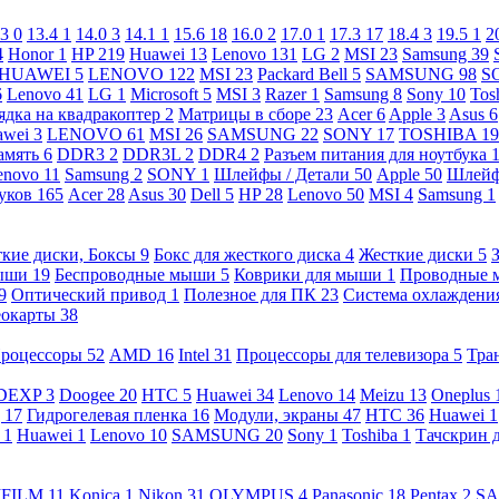
.3
0
13.4
1
14.0
3
14.1
1
15.6
18
16.0
2
17.0
1
17.3
17
18.4
3
19.5
1
2
4
Honor
1
HP
219
Huawei
13
Lenovo
131
LG
2
MSI
23
Samsung
39
HUAWEI
5
LENOVO
122
MSI
23
Packard Bell
5
SAMSUNG
98
S
6
Lenovo
41
LG
1
Microsoft
5
MSI
3
Razer
1
Samsung
8
Sony
10
Tos
ядка на квадракоптер
2
Матрицы в сборе
23
Acer
6
Apple
3
Asus
6
awei
3
LENOVO
61
MSI
26
SAMSUNG
22
SONY
17
TOSHIBA
19
амять
6
DDR3
2
DDR3L
2
DDR4
2
Разъем питания для ноутбука
enovo
11
Samsung
2
SONY
1
Шлейфы / Детали
50
Apple
50
Шлейф
буков
165
Acer
28
Asus
30
Dell
5
HP
28
Lenovo
50
MSI
4
Samsung
1
кие диски, Боксы
9
Бокс для жесткого диска
4
Жесткие диски
5
ыши
19
Беспроводные мыши
5
Коврики для мыши
1
Проводные
9
Оптический привод
1
Полезное для ПК
23
Система охлаждени
еокарты
38
роцессоры
52
AMD
16
Intel
31
Процессоры для телевизора
5
Тра
DEXP
3
Doogee
20
HTC
5
Huawei
34
Lenovo
14
Meizu
13
Oneplus
g
17
Гидрогелевая пленка
16
Модули, экраны
47
HTC
36
Huawei
1
l
1
Huawei
1
Lenovo
10
SAMSUNG
20
Sony
1
Toshiba
1
Тачскрин 
IFILM
11
Konica
1
Nikon
31
OLYMPUS
4
Panasonic
18
Pentax
2
S