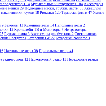
таллодетекторы
14
Музыкальные инструменты
184
Аксессуары
льные мешки
29
Подводные маски, трубки, ласты
55
Аквашузы
, наколенники, сумки
19
Рюкзаки
120
Термосы, фляги
47
Умные
ы
9
Безмены
13
Кухонные весы
14
Напольные весы
2
молки
12
Кронштейн ТВ и Мониторы
7
Нитратомеры,
25
Ручная помпа
3
Аксессуары для бутылок
2
Светильники,
рейки Energizer
1
Батарейки GP
22
Батарейки NoName
3
16
Настольные игры
38
Прикольные вещи
41
а заднего хода
12
Парковочный радар
13
Переходные рамки