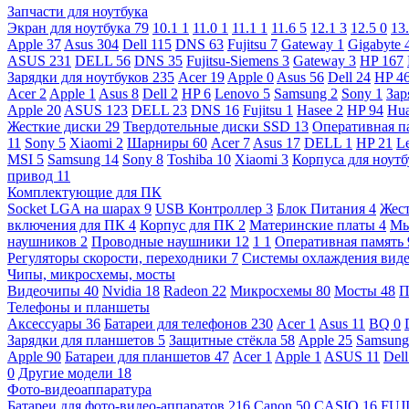
Запчасти для ноутбука
Экран для ноутбука
79
10.1
1
11.0
1
11.1
1
11.6
5
12.1
3
12.5
0
13
Apple
37
Asus
304
Dell
115
DNS
63
Fujitsu
7
Gateway
1
Gigabyte
ASUS
231
DELL
56
DNS
35
Fujitsu-Siemens
3
Gateway
3
HP
167
Зарядки для ноутбуков
235
Acer
19
Apple
0
Asus
56
Dell
24
HP
4
Acer
2
Apple
1
Asus
8
Dell
2
HP
6
Lenovo
5
Samsung
2
Sony
1
Зар
Apple
20
ASUS
123
DELL
23
DNS
16
Fujitsu
1
Hasee
2
HP
94
Hu
Жесткие диски
29
Твердотельные диски SSD
13
Оперативная п
11
Sony
5
Xiaomi
2
Шарниры
60
Acer
7
Asus
17
DELL
1
HP
21
L
MSI
5
Samsung
14
Sony
8
Toshiba
10
Xiaomi
3
Корпуса для ноут
привод
11
Комплектующие для ПК
Socket LGA на шарах
9
USB Контроллер
3
Блок Питания
4
Жест
включения для ПК
4
Корпус для ПК
2
Материнские платы
4
М
наушников
2
Проводные наушники
12
1
1
Оперативная память
Регуляторы скорости, переходники
7
Системы охлаждения вид
Чипы, микросхемы, мосты
Видеочипы
40
Nvidia
18
Radeon
22
Микросхемы
80
Мосты
48
П
Телефоны и планшеты
Аксессуары
36
Батареи для телефонов
230
Acer
1
Asus
11
BQ
0
Зарядки для планшетов
5
Защитные стёкла
58
Apple
25
Samsun
Apple
90
Батареи для планшетов
47
Acer
1
Apple
1
ASUS
11
Del
0
Другие модели
18
Фото-видеоаппаратура
Батареи для фото-видео-аппаратов
216
Canon
50
CASIO
16
FUJ