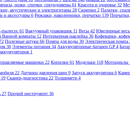
мпасы, ножи, спички, секундомеры
61
Красота и здоровье
32
Ме
кие, акустические и электрогитары
28
Скрипки
2
Палатки, спа
и и аксессуары
6
Рюкзаки, наколенники, перчатки
139
Перчатки
т-пылесос
61
Вакуумный упаковщик
11
Весы
42
Ювелирные вес
я Ванной комнаты
12
Интерьерная наклейка
36
Кофеварки, кофе
72
Полезные штуки
66
Помпа для воды
30
Электрическая помпа
дом
30
Элементы питания
34
Аккумуляторные батареи GP
4
Бата
 аккумуляторов
1
оуправляемые машинки
22
Копилки
61
Модельки
118
Мотоциклы
омобиля
22
Датчики давления шин
9
Запуск аккумулятора
6
Камер
ь
19
Сканер-диагностика
22
Толщиметр
4
ь
27
Прочий инструмент
36