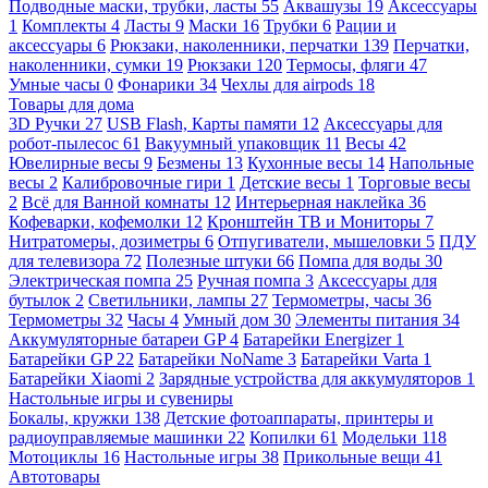
Подводные маски, трубки, ласты
55
Аквашузы
19
Аксессуары
1
Комплекты
4
Ласты
9
Маски
16
Трубки
6
Рации и
аксессуары
6
Рюкзаки, наколенники, перчатки
139
Перчатки,
наколенники, сумки
19
Рюкзаки
120
Термосы, фляги
47
Умные часы
0
Фонарики
34
Чехлы для airpods
18
Товары для дома
3D Ручки
27
USB Flash, Карты памяти
12
Аксессуары для
робот-пылесос
61
Вакуумный упаковщик
11
Весы
42
Ювелирные весы
9
Безмены
13
Кухонные весы
14
Напольные
весы
2
Калибровочные гири
1
Детские весы
1
Торговые весы
2
Всё для Ванной комнаты
12
Интерьерная наклейка
36
Кофеварки, кофемолки
12
Кронштейн ТВ и Мониторы
7
Нитратомеры, дозиметры
6
Отпугиватели, мышеловки
5
ПДУ
для телевизора
72
Полезные штуки
66
Помпа для воды
30
Электрическая помпа
25
Ручная помпа
3
Аксессуары для
бутылок
2
Светильники, лампы
27
Термометры, часы
36
Термометры
32
Часы
4
Умный дом
30
Элементы питания
34
Аккумуляторные батареи GP
4
Батарейки Energizer
1
Батарейки GP
22
Батарейки NoName
3
Батарейки Varta
1
Батарейки Xiaomi
2
Зарядные устройства для аккумуляторов
1
Настольные игры и сувениры
Бокалы, кружки
138
Детские фотоаппараты, принтеры и
радиоуправляемые машинки
22
Копилки
61
Модельки
118
Мотоциклы
16
Настольные игры
38
Прикольные вещи
41
Автотовары