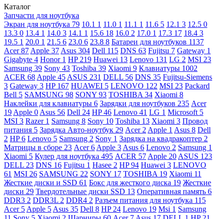
Каталог
Запчасти для ноутбука
Экран для ноутбука
79
10.1
1
11.0
1
11.1
1
11.6
5
12.1
3
12.5
0
13.3
0
13.4
1
14.0
3
14.1
1
15.6
18
16.0
2
17.0
1
17.3
17
18.4
3
19.5
1
20.0
1
21.5
6
23.0
6
23.8
8
Батареи для ноутбуков
1137
Acer
87
Apple
37
Asus
304
Dell
115
DNS
63
Fujitsu
7
Gateway
1
Gigabyte
4
Honor
1
HP
219
Huawei
13
Lenovo
131
LG
2
MSI
23
Samsung
39
Sony
43
Toshiba
39
Xiaomi
9
Клавиатуры
1002
ACER
68
Apple
45
ASUS
231
DELL
56
DNS
35
Fujitsu-Siemens
3
Gateway
3
HP
167
HUAWEI
5
LENOVO
122
MSI
23
Packard
Bell
5
SAMSUNG
98
SONY
93
TOSHIBA
34
Xiaomi
8
Наклейки для клавиатуры
6
Зарядки для ноутбуков
235
Acer
19
Apple
0
Asus
56
Dell
24
HP
46
Lenovo
41
LG
1
Microsoft
5
MSI
3
Razer
1
Samsung
8
Sony
10
Toshiba
13
Xiaomi
3
Провод
питания
5
Зарядка Авто-ноутбук
29
Acer
2
Apple
1
Asus
8
Dell
2
HP
6
Lenovo
5
Samsung
2
Sony
1
Зарядка на квадракоптер
2
Матрицы в сборе
23
Acer
6
Apple
3
Asus
6
Lenovo
2
Samsung
1
Xiaomi
5
Кулер для ноутбука
495
ACER
57
Apple
20
ASUS
123
DELL
23
DNS
16
Fujitsu
1
Hasee
2
HP
94
Huawei
3
LENOVO
61
MSI
26
SAMSUNG
22
SONY
17
TOSHIBA
19
Xiaomi
11
Жесткие диски и SSD
61
Бокс для жесткого диска
19
Жесткие
диски
29
Твердотельные диски SSD
13
Оперативная память
6
DDR3
2
DDR3L
2
DDR4
2
Разъем питания для ноутбука
115
Acer
5
Apple
5
Asus
35
Dell
8
HP
24
Lenovo
19
Msi
1
Samsung
11
Sony
5
Xiaomi
2
Шарниры
60
Acer
7
Asus
17
DELL
1
HP
21