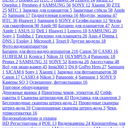
Oneplus
1
Prestigio
4
SAMSUNG
56
SONY
12
Xiaomi
30
ZTE
25
МТС
1
Зарядки для планшетов
5
Защитные стёкла
58
Apple
25
Samsung
17
Гидрогелевая пленка
16
Модули, экраны
47
HTC
36
Huawei
1
Samsung
6
SONY
4
Селфи-палки
12
Чехлы
для смартфонов
90
Apple
90
Батареи для планшетов
47
Acer
1
Apple
1
ASUS
11
Dell
1
Huawei
1
Lenovo
10
SAMSUNG
20
Sony
1
Toshiba
1
Тачскрин для планшета
26
Asus
4
Digma
1
DNS
1
Explay
1
Microsoft
1
Texet
0
Другие модели
18
Фото-видеоаппаратура
Батареи для фото-видео-аппаратов
216
Canon
50
CASIO
16
FUJIFILM
11
Konica
1
Nikon
31
OLYMPUS
4
Panasonic
18
Pentax
2
SAMSUNG
31
SONY
52
Бленды
26
Аксессуары
48
Всё для экшн-камер
45
Insta360
5
Dji
8
GoPro Hero
27
Samsung
1
SJCAM
6
Sony
1
Xiaomi
1
Зарядки для фотоаппаратов
38
Canon
17
CASIO
4
Nikon
3
Panasonic
4
Samsung
1
SONY
9
Камеры SQ
3
Освещение, фотовспышки
16
Торговое оборудование
Денежные ящики
4
Принтеры чеков, этикеток
42
Сейф-
пакеты
6
Сканеры штрихкодов
43
Подставка для сканеров
3
Беспроводные сканеры штрих-кода
21
Проводные сканеры
штрих-кода
16
Стационарные сканеры штрих-кода
3
Чеки,
термоэтикетки
16
Видеонаблюдение и охрана
HD Регистраторы
4
POE
13
Видеокамеры
24
Кронштейны для