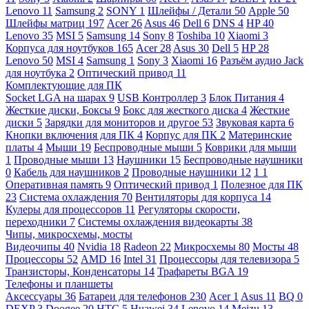
Lenovo
11
Samsung
2
SONY
1
Шлейфы / Детали
50
Apple
50
Шлейфы матриц
197
Acer
26
Asus
46
Dell
6
DNS
4
HP
40
Lenovo
35
MSI
5
Samsung
14
Sony
8
Toshiba
10
Xiaomi
3
Корпуса для ноутбуков
165
Acer
28
Asus
30
Dell
5
HP
28
Lenovo
50
MSI
4
Samsung
1
Sony
3
Xiaomi
16
Разъём аудио Jack
для ноутбука
2
Оптический привод
11
Комплектующие для ПК
Socket LGA на шарах
9
USB Контроллер
3
Блок Питания
4
Жесткие диски, Боксы
9
Бокс для жесткого диска
4
Жесткие
диски
5
Зарядки для мониторов и другое
53
Звуковая карта
6
Кнопки включения для ПК
4
Корпус для ПК
2
Материнские
платы
4
Мыши
19
Беспроводные мыши
5
Коврики для мыши
1
Проводные мыши
13
Наушники
15
Беспроводные наушники
0
Кабель для наушников
2
Проводные наушники
12
1
1
Оперативная память
9
Оптический привод
1
Полезное для ПК
23
Система охлаждения
70
Вентиляторы для корпуса
14
Кулеры для процессоров
11
Регуляторы скорости,
переходники
7
Системы охлаждения видеокарты
38
Чипы, микросхемы, мосты
Видеочипы
40
Nvidia
18
Radeon
22
Микросхемы
80
Мосты
48
Процессоры
52
AMD
16
Intel
31
Процессоры для телевизора
5
Транзисторы, Конденсаторы
14
Трафареты BGA
19
Телефоны и планшеты
Аксессуары
36
Батареи для телефонов
230
Acer
1
Asus
11
BQ
0
DEXP
3
Doogee
20
HTC
5
Huawei
34
Lenovo
14
Meizu
13