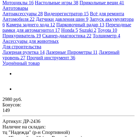
Мотоциклы
16
Настольные игры
38
Прикольные вещи
41
Автотовары
Автоаксессуары
28
Видеорегистратор
15
Всё для ремонта
Автомобиля
22
Датчики давления шин
9
Запуск аккумулятора
6
Камера заднего хода
12
Парковочный радар
13
Переходные
рамки для автомагнитол
17
Honda
5
Suzuki
2
Toyota
10
Прикуриватель
19
Сканер-диагностика
22
Толщиметр
4
Аксессуары для животных
Для строительства
Лазерная рулетка
14
Лазерные Пирометры
11
Лазерный
уровень
27
Прочий инструмент
36
Уценённый товар
2980 руб.
Бонусов:
149
Артикул:
ДР-2436
Наличие на складах:
тц "Надежда" (р-н Спортивной)