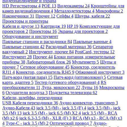
Видеонаблюдение и охрана
HD Регистраторы
4
POE
13
Видеокамеры
24
Кронштейны для
камер видеонаблюдения
4
Металлодетекторы
4
Микрофоны
2
Наконечники
31
Прочее
12
Сейфы
4
Шнуры, кабеля
22
Проекторы и принтеры
Кабеля и другое
13
Картридж
19
HP
19
Комплектующие для
проекторов
2
Проекторы
16
Экраны для проекторов
2
Оборудование и инструмент
Паяльные станции и расходники
84
Паяльные ванные
4
Паяльные станции
42
Расходный материал
36
Сепаратор
вакуумный
2
Инструмент, прочее
84
PostCard, тестеры
12
Инструмент
28
Прочее
44
Блоки питания, измерительные
приборы
38
Лабораторный блок
26
Мультиметр
5
Щупы и
прочее
7
Сетевое оборудование
45
Конектор, соеденитель
RJ11
4
Конектор, соеденитель RJ45
9
Обжимной инструмент
3
Патч-корд (витая пара)
15
Патч-корд (оптоволокно)
5
Сетевая
карта, адаптер
5
Тестер (сетевого оборудования)
4
RS
преобразователи
11
Лупа, микроскоп
22
Лупы
16
Микроскопы
6
Осушители воздуха
3
Подсветка телевизора
62
Кабели, шлейфы, переходники
USB Кабеля переходники
36
Аудио конвектор, трансивер
3
Аудио-Кабеля
43
jack 3.5 (M) - jack 3.5 (F)
4
jack 3.5 (M) - jack
3.5 (M)
13
jack 3.5 (M) - jack 6.5 (M) X2
4
jack 3.5 (M) - RCA
(M) x2
6
jack 6.3-3.5 (M) - XLR (F)
3
RCA (M) x3 - RCA (M) x3
4
Type-C - jack 3.5 (M)
2
Оптический провод
7
Аудио-