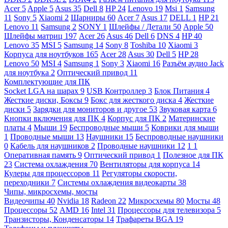
Acer
5
Apple
5
Asus
35
Dell
8
HP
24
Lenovo
19
Msi
1
Samsung
11
Sony
5
Xiaomi
2
Шарниры
60
Acer
7
Asus
17
DELL
1
HP
21
Lenovo
11
Samsung
2
SONY
1
Шлейфы / Детали
50
Apple
50
Шлейфы матриц
197
Acer
26
Asus
46
Dell
6
DNS
4
HP
40
Lenovo
35
MSI
5
Samsung
14
Sony
8
Toshiba
10
Xiaomi
3
Корпуса для ноутбуков
165
Acer
28
Asus
30
Dell
5
HP
28
Lenovo
50
MSI
4
Samsung
1
Sony
3
Xiaomi
16
Разъём аудио Jack
для ноутбука
2
Оптический привод
11
Комплектующие для ПК
Socket LGA на шарах
9
USB Контроллер
3
Блок Питания
4
Жесткие диски, Боксы
9
Бокс для жесткого диска
4
Жесткие
диски
5
Зарядки для мониторов и другое
53
Звуковая карта
6
Кнопки включения для ПК
4
Корпус для ПК
2
Материнские
платы
4
Мыши
19
Беспроводные мыши
5
Коврики для мыши
1
Проводные мыши
13
Наушники
15
Беспроводные наушники
0
Кабель для наушников
2
Проводные наушники
12
1
1
Оперативная память
9
Оптический привод
1
Полезное для ПК
23
Система охлаждения
70
Вентиляторы для корпуса
14
Кулеры для процессоров
11
Регуляторы скорости,
переходники
7
Системы охлаждения видеокарты
38
Чипы, микросхемы, мосты
Видеочипы
40
Nvidia
18
Radeon
22
Микросхемы
80
Мосты
48
Процессоры
52
AMD
16
Intel
31
Процессоры для телевизора
5
Транзисторы, Конденсаторы
14
Трафареты BGA
19