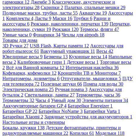
гармошки
12
Джембе
3
Классические, акустические и
электрогитары
28
Скрипки
2
Палатки, спальные мешки
29
Подводные маски, трубки, ласты
55
Аквашузы
19
Аксессуары
1
Комплекты
4
Ласты
9
Маски
16
Трубки
6
Рации и
аксессуары
6
Рюкзаки, наколенники, перчатки
139
Перчатки,
наколенники, сумки
19
Рюкзаки
120
Термосы, фляги
47
Умные часы
0
Фонарики
34
Чехлы для airpods
18
Товары для дома
3D Ручки
27
USB Flash, Карты памяти
12
Аксессуары для
робот-пылесос
61
Вакуумный упаковщик
11
Весы
42
Ювелирные весы
9
Безмены
13
Кухонные весы
14
Напольные
весы
2
Калибровочные гири
1
Детские весы
1
Торговые весы
2
Всё для Ванной комнаты
12
Интерьерная наклейка
36
Кофеварки, кофемолки
12
Кронштейн ТВ и Мониторы
7
Нитратомеры, дозиметры
6
Отпугиватели, мышеловки
5
ПДУ
для телевизора
72
Полезные штуки
66
Помпа для воды
30
Электрическая помпа
25
Ручная помпа
3
Аксессуары для
бутылок
2
Светильники, лампы
27
Термометры, часы
36
Термометры
32
Часы
4
Умный дом
30
Элементы питания
34
Аккумуляторные батареи GP
4
Батарейки Energizer
1
Батарейки GP
22
Батарейки NoName
3
Батарейки Varta
1
Батарейки Xiaomi
2
Зарядные устройства для аккумуляторов
1
Настольные игры и сувениры
Бокалы, кружки
138
Детские фотоаппараты, принтеры и
радиоуправляемые машинки
22
Копилки
61
Модельки
118