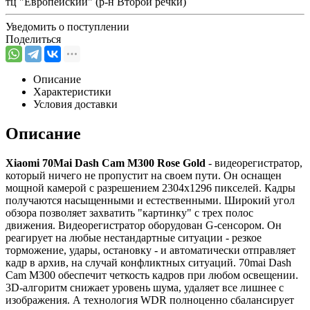
тц "Европейский" (р-н Второй речки)
Уведомить о поступлении
Поделиться
Описание
Характеристики
Условия доставки
Описание
Xiaomi 70Mai Dash Cam M300 Rose Gold
- видеорегистратор,
который ничего не пропустит на своем пути. Он оснащен
мощной камерой с разрешением 2304x1296 пикселей. Кадры
получаются насыщенными и естественными. Широкий угол
обзора позволяет захватить "картинку" с трех полос
движения. Видеорегистратор оборудован G-сенсором. Он
реагирует на любые нестандартные ситуации - резкое
торможение, удары, остановку - и автоматически отправляет
кадр в архив, на случай конфликтных ситуаций. 70mai Dash
Cam M300 обеспечит четкость кадров при любом освещении.
3D-алгоритм снижает уровень шума, удаляет все лишнее с
изображения. А технология WDR полноценно сбалансирует