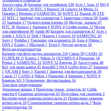
Телефоны и планшеты
Аксессуары
36
Батареи для телефонов
230
Acer
1
Asus
11
BQ
0
DEXP
3
Doogee
20
HTC
5
Huawei
34
Lenovo
14
Meizu
13
Oneplus
1
Prestigio
4
SAMSUNG
56
SONY
12
Xiaomi
30
ZTE
25
МТС
1
Зарядки для планшетов
5
Защитные стёкла
58
Apple
25
Samsung
17
Гидрогелевая пленка
16
Модули, экраны
47
HTC
36
Huawei
1
Samsung
6
SONY
4
Селфи-палки
12
Чехлы
для смартфонов
90
Apple
90
Батареи для планшетов
47
Acer
1
Apple
1
ASUS
11
Dell
1
Huawei
1
Lenovo
10
SAMSUNG
20
Sony
1
Toshiba
1
Тачскрин для планшета
26
Asus
4
Digma
1
DNS
1
Explay
1
Microsoft
1
Texet
0
Другие модели
18
Фото-видеоаппаратура
Батареи для фото-видео-аппаратов
216
Canon
50
CASIO
16
FUJIFILM
11
Konica
1
Nikon
31
OLYMPUS
4
Panasonic
18
Pentax
2
SAMSUNG
31
SONY
52
Бленды
26
Аксессуары
48
Всё для экшн-камер
45
Insta360
5
Dji
8
GoPro Hero
27
Samsung
1
SJCAM
6
Sony
1
Xiaomi
1
Зарядки для фотоаппаратов
38
Canon
17
CASIO
4
Nikon
3
Panasonic
4
Samsung
1
SONY
9
Камеры SQ
3
Освещение, фотовспышки
16
Торговое оборудование
Денежные ящики
4
Принтеры чеков, этикеток
42
Сейф-
пакеты
6
Сканеры штрихкодов
43
Подставка для сканеров
3
Беспроводные сканеры штрих-кода
21
Проводные сканеры
штрих-кода
16
Стационарные сканеры штрих-кода
3
Чеки,
термоэтикетки
16