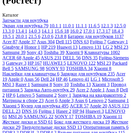
(Ростест)
Каталог
Запчасти для ноутбука
Экран для ноутбука
79
10.1
1
11.0
1
11.1
1
11.6
5
12.1
3
12.5
0
13.3
0
13.4
1
14.0
3
14.1
1
15.6
18
16.0
2
17.0
1
17.3
17
18.4
3
19.5
1
20.0
1
21.5
6
23.0
6
23.8
8
Батареи для ноутбуков
1137
Acer
87
Apple
37
Asus
304
Dell
115
DNS
63
Fujitsu
7
Gateway
1
Gigabyte
4
Honor
1
HP
219
Huawei
13
Lenovo
131
LG
2
MSI
23
Samsung
39
Sony
43
Toshiba
39
Xiaomi
9
Клавиатуры
1002
ACER
68
Apple
45
ASUS
231
DELL
56
DNS
35
Fujitsu-Siemens
3
Gateway
3
HP
167
HUAWEI
5
LENOVO
122
MSI
23
Packard
Bell
5
SAMSUNG
98
SONY
93
TOSHIBA
34
Xiaomi
8
Наклейки для клавиатуры
6
Зарядки для ноутбуков
235
Acer
19
Apple
0
Asus
56
Dell
24
HP
46
Lenovo
41
LG
1
Microsoft
5
MSI
3
Razer
1
Samsung
8
Sony
10
Toshiba
13
Xiaomi
3
Провод
питания
5
Зарядка Авто-ноутбук
29
Acer
2
Apple
1
Asus
8
Dell
2
HP
6
Lenovo
5
Samsung
2
Sony
1
Зарядка на квадракоптер
2
Матрицы в сборе
23
Acer
6
Apple
3
Asus
6
Lenovo
2
Samsung
1
Xiaomi
5
Кулер для ноутбука
495
ACER
57
Apple
20
ASUS
123
DELL
23
DNS
16
Fujitsu
1
Hasee
2
HP
94
Huawei
3
LENOVO
61
MSI
26
SAMSUNG
22
SONY
17
TOSHIBA
19
Xiaomi
11
Жесткие диски и SSD
61
Бокс для жесткого диска
19
Жесткие
диски
29
Твердотельные диски SSD
13
Оперативная память
6
DDR3
2
DDR3L
2
DDR4
2
Разъем питания для ноутбука
115