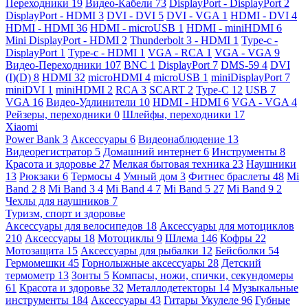
Переходники
19
Видео-Кабели
73
DisplayPort - DisplayPort
2
DisplayPort - HDMI
3
DVI - DVI
5
DVI - VGA
1
HDMI - DVI
4
HDMI - HDMI
36
HDMI - microUSB
1
HDMI - miniHDMI
6
Mini DisplayPort - HDMI
2
Thunderbolt 3 - HDMI
1
Type-c -
DisplayPort
1
Type-c - HDMI
1
VGA - RCA
1
VGA - VGA
9
Видео-Переходники
107
BNC
1
DisplayPort
7
DMS-59
4
DVI
(I)(D)
8
HDMI
32
microHDMI
4
microUSB
1
miniDisplayPort
7
miniDVI
1
miniHDMI
2
RCA
3
SCART
2
Type-C
12
USB
7
VGA
16
Видео-Удлинители
10
HDMI - HDMI
6
VGA - VGA
4
Рейзеры, переходники
0
Шлейфы, переходники
17
Xiaomi
Power Bank
3
Аксессуары
6
Видеонаблюдение
13
Видеорегистратор
5
Домашний интернет
6
Инструменты
8
Красота и здоровье
27
Мелкая бытовая техника
23
Наушники
13
Рюкзаки
6
Термосы
4
Умный дом
3
Фитнес браслеты
48
Mi
Band 2
8
Mi Band 3
4
Mi Band 4
7
Mi Band 5
27
Mi Band 9
2
Чехлы для наушников
7
Туризм, спорт и здоровье
Аксессуары для велосипедов
18
Аксессуары для мотоциклов
210
Аксессуары
18
Мотоциклы
9
Шлема
146
Кофры
22
Мотозащита
15
Аксессуары для рыбалки
12
Бейсболки
54
Гермомешки
45
Горнолыжные аксессуары
28
Детский
термометр
13
Зонты
5
Компасы, ножи, спички, секундомеры
61
Красота и здоровье
32
Металлодетекторы
14
Музыкальные
инструменты
184
Аксессуары
43
Гитары Укулеле
96
Губные