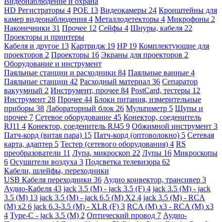
Видеонаблюдение и охрана
HD Регистраторы
4
POE
13
Видеокамеры
24
Кронштейны для
камер видеонаблюдения
4
Металлодетекторы
4
Микрофоны
2
Наконечники
31
Прочее
12
Сейфы
4
Шнуры, кабеля
22
Проекторы и принтеры
Кабеля и другое
13
Картридж
19
HP
19
Комплектующие для
проекторов
2
Проекторы
16
Экраны для проекторов
2
Оборудование и инструмент
Паяльные станции и расходники
84
Паяльные ванные
4
Паяльные станции
42
Расходный материал
36
Сепаратор
вакуумный
2
Инструмент, прочее
84
PostCard, тестеры
12
Инструмент
28
Прочее
44
Блоки питания, измерительные
приборы
38
Лабораторный блок
26
Мультиметр
5
Щупы и
прочее
7
Сетевое оборудование
45
Конектор, соеденитель
RJ11
4
Конектор, соеденитель RJ45
9
Обжимной инструмент
3
Патч-корд (витая пара)
15
Патч-корд (оптоволокно)
5
Сетевая
карта, адаптер
5
Тестер (сетевого оборудования)
4
RS
преобразователи
11
Лупа, микроскоп
22
Лупы
16
Микроскопы
6
Осушители воздуха
3
Подсветка телевизора
62
Кабели, шлейфы, переходники
USB Кабеля переходники
36
Аудио конвектор, трансивер
3
Аудио-Кабеля
43
jack 3.5 (M) - jack 3.5 (F)
4
jack 3.5 (M) - jack
3.5 (M)
13
jack 3.5 (M) - jack 6.5 (M) X2
4
jack 3.5 (M) - RCA
(M) x2
6
jack 6.3-3.5 (M) - XLR (F)
3
RCA (M) x3 - RCA (M) x3
4
Type-C - jack 3.5 (M)
2
Оптический провод
7
Аудио-