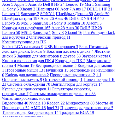
Acer
5
Apple
5
Asus
35
Dell
8
HP
24
Lenovo
19
Msi
1
Samsung
11
Sony
5
Xiaomi
2
Шарниры
60
Acer
7
Asus
17
DELL
1
HP
21
Lenovo
11
Samsung
2
SONY
1
Шлейфы / Детали
50
Apple
50
Шлейфы матриц
197
Acer
26
Asus
46
Dell
6
DNS
4
HP
40
Lenovo
35
MSI
5
Samsung
14
Sony
8
Toshiba
10
Xiaomi
3
Корпуса для ноутбуков
165
Acer
28
Asus
30
Dell
5
HP
28
Lenovo
50
MSI
4
Samsung
1
Sony
3
Xiaomi
16
Разъём аудио Jack
для ноутбука
2
Оптический привод
11
Комплектующие для ПК
Socket LGA на шарах
9
USB Контроллер
3
Блок Питания
4
Жесткие диски, Боксы
9
Бокс для жесткого диска
4
Жесткие
диски
5
Зарядки для мониторов и другое
53
Звуковая карта
6
Кнопки включения для ПК
4
Корпус для ПК
2
Материнские
платы
4
Мыши
19
Беспроводные мыши
5
Коврики для мыши
1
Проводные мыши
13
Наушники
15
Беспроводные наушники
0
Кабель для наушников
2
Проводные наушники
12
1
1
Оперативная память
9
Оптический привод
1
Полезное для ПК
23
Система охлаждения
70
Вентиляторы для корпуса
14
Кулеры для процессоров
11
Регуляторы скорости,
переходники
7
Системы охлаждения видеокарты
38
Чипы, микросхемы, мосты
Видеочипы
40
Nvidia
18
Radeon
22
Микросхемы
80
Мосты
48
Процессоры
52
AMD
16
Intel
31
Процессоры для телевизора
5
Транзисторы, Конденсаторы
14
Трафареты BGA
19