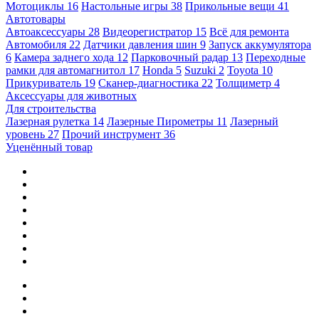
Мотоциклы
16
Настольные игры
38
Прикольные вещи
41
Автотовары
Автоаксессуары
28
Видеорегистратор
15
Всё для ремонта
Автомобиля
22
Датчики давления шин
9
Запуск аккумулятора
6
Камера заднего хода
12
Парковочный радар
13
Переходные
рамки для автомагнитол
17
Honda
5
Suzuki
2
Toyota
10
Прикуриватель
19
Сканер-диагностика
22
Толщиметр
4
Аксессуары для животных
Для строительства
Лазерная рулетка
14
Лазерные Пирометры
11
Лазерный
уровень
27
Прочий инструмент
36
Уценённый товар