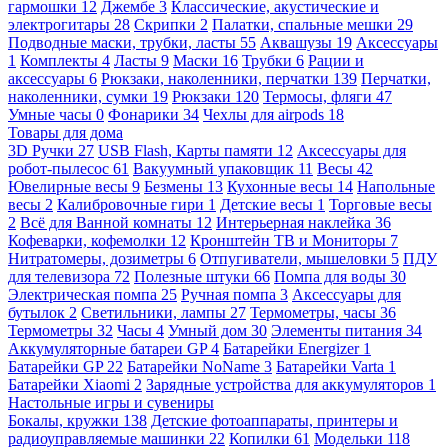
гармошки
12
Джембе
3
Классические, акустические и
электрогитары
28
Скрипки
2
Палатки, спальные мешки
29
Подводные маски, трубки, ласты
55
Аквашузы
19
Аксессуары
1
Комплекты
4
Ласты
9
Маски
16
Трубки
6
Рации и
аксессуары
6
Рюкзаки, наколенники, перчатки
139
Перчатки,
наколенники, сумки
19
Рюкзаки
120
Термосы, фляги
47
Умные часы
0
Фонарики
34
Чехлы для airpods
18
Товары для дома
3D Ручки
27
USB Flash, Карты памяти
12
Аксессуары для
робот-пылесос
61
Вакуумный упаковщик
11
Весы
42
Ювелирные весы
9
Безмены
13
Кухонные весы
14
Напольные
весы
2
Калибровочные гири
1
Детские весы
1
Торговые весы
2
Всё для Ванной комнаты
12
Интерьерная наклейка
36
Кофеварки, кофемолки
12
Кронштейн ТВ и Мониторы
7
Нитратомеры, дозиметры
6
Отпугиватели, мышеловки
5
ПДУ
для телевизора
72
Полезные штуки
66
Помпа для воды
30
Электрическая помпа
25
Ручная помпа
3
Аксессуары для
бутылок
2
Светильники, лампы
27
Термометры, часы
36
Термометры
32
Часы
4
Умный дом
30
Элементы питания
34
Аккумуляторные батареи GP
4
Батарейки Energizer
1
Батарейки GP
22
Батарейки NoName
3
Батарейки Varta
1
Батарейки Xiaomi
2
Зарядные устройства для аккумуляторов
1
Настольные игры и сувениры
Бокалы, кружки
138
Детские фотоаппараты, принтеры и
радиоуправляемые машинки
22
Копилки
61
Модельки
118