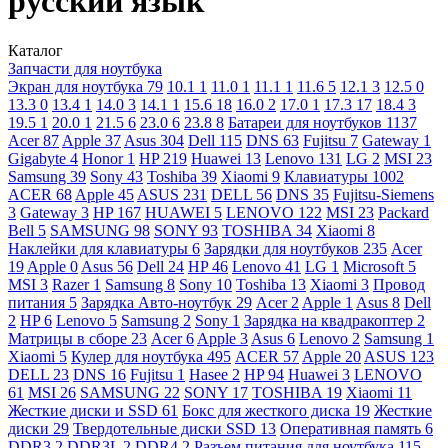
русский язык
Каталог
Запчасти для ноутбука
Экран для ноутбука
79
10.1
1
11.0
1
11.1
1
11.6
5
12.1
3
12.5
0
13.3
0
13.4
1
14.0
3
14.1
1
15.6
18
16.0
2
17.0
1
17.3
17
18.4
3
19.5
1
20.0
1
21.5
6
23.0
6
23.8
8
Батареи для ноутбуков
1137
Acer
87
Apple
37
Asus
304
Dell
115
DNS
63
Fujitsu
7
Gateway
1
Gigabyte
4
Honor
1
HP
219
Huawei
13
Lenovo
131
LG
2
MSI
23
Samsung
39
Sony
43
Toshiba
39
Xiaomi
9
Клавиатуры
1002
ACER
68
Apple
45
ASUS
231
DELL
56
DNS
35
Fujitsu-Siemens
3
Gateway
3
HP
167
HUAWEI
5
LENOVO
122
MSI
23
Packard
Bell
5
SAMSUNG
98
SONY
93
TOSHIBA
34
Xiaomi
8
Наклейки для клавиатуры
6
Зарядки для ноутбуков
235
Acer
19
Apple
0
Asus
56
Dell
24
HP
46
Lenovo
41
LG
1
Microsoft
5
MSI
3
Razer
1
Samsung
8
Sony
10
Toshiba
13
Xiaomi
3
Провод
питания
5
Зарядка Авто-ноутбук
29
Acer
2
Apple
1
Asus
8
Dell
2
HP
6
Lenovo
5
Samsung
2
Sony
1
Зарядка на квадракоптер
2
Матрицы в сборе
23
Acer
6
Apple
3
Asus
6
Lenovo
2
Samsung
1
Xiaomi
5
Кулер для ноутбука
495
ACER
57
Apple
20
ASUS
123
DELL
23
DNS
16
Fujitsu
1
Hasee
2
HP
94
Huawei
3
LENOVO
61
MSI
26
SAMSUNG
22
SONY
17
TOSHIBA
19
Xiaomi
11
Жесткие диски и SSD
61
Бокс для жесткого диска
19
Жесткие
диски
29
Твердотельные диски SSD
13
Оперативная память
6
DDR3
2
DDR3L
2
DDR4
2
Разъем питания для ноутбука
115