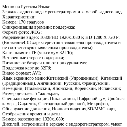
Меню на Русском Языке
Зеркало заднего вида с регистратором и камерой заднего вида
Характеристики:
Камера: 170 градусов
Синхронизация времени: поддержка;
Формат фото: JPEG;
Разрешение видео: 1080FHD 1920x1080 P, HD 1280 X 720 P;
(Внимание!!!!! характеристики завышены производителем и
не соответствуют заявленым производителем)
Карта памяти: TF (максимум 32 ГБ);
Встроенные стерео: поддержка;
Питание: от батареи или от прикуривателя;
Поддержка карт до 32Гб;
Видео формат: AVI;
Язык экранного меню:Китайский (Упрощенный), Китайский
(Традиционный), Английский, Русский, Французский,
Немецкий, Итальянский, Японский, Корейский, Испанский;
Размер дисплея: 5 "жк-экран;
Специальные функции: Цикл записи, Цифровой зум, Двойная
камера, G-датчик, Светодиодный дисплей, Микрофон,
Обнаружение движения, Ночного видения,SD/MMC карт,
Отображения времени и даты;
Камера разрешение: 1920x1080;
Дисплей, встроенный в зеркало с видеорегистратором, умеет