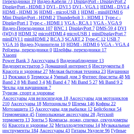
Переходники
19
Видео-Кабели
73
DisplayPort - DisplayPort
2
DisplayPort - HDMI
3
DVI - DVI
5
DVI - VGA
1
HDMI - DVI
4
HDMI - HDMI
36
HDMI - microUSB
1
HDMI - miniHDMI
6
Mini DisplayPort - HDMI
2
Thunderbolt 3 - HDMI
1
Type-c -
DisplayPort
1
Type-c - HDMI
1
VGA - RCA
1
VGA - VGA
9
Видео-Переходники
107
BNC
1
DisplayPort
7
DMS-59
4
DVI
(I)(D)
8
HDMI
32
microHDMI
4
microUSB
1
miniDisplayPort
7
miniDVI
1
miniHDMI
2
RCA
3
SCART
2
Type-C
12
USB
7
VGA
16
Видео-Удлинители
10
HDMI - HDMI
6
VGA - VGA
4
Рейзеры, переходники
0
Шлейфы, переходники
17
Xiaomi
Power Bank
3
Аксессуары
6
Видеонаблюдение
13
Видеорегистратор
5
Домашний интернет
6
Инструменты
8
Красота и здоровье
27
Мелкая бытовая техника
23
Наушники
13
Рюкзаки
6
Термосы
4
Умный дом
3
Фитнес браслеты
48
Mi
Band 2
8
Mi Band 3
4
Mi Band 4
7
Mi Band 5
27
Mi Band 9
2
Чехлы для наушников
7
Туризм, спорт и здоровье
Аксессуары для велосипедов
18
Аксессуары для мотоциклов
210
Аксессуары
18
Мотоциклы
9
Шлема
146
Кофры
22
Мотозащита
15
Аксессуары для рыбалки
12
Бейсболки
54
Гермомешки
45
Горнолыжные аксессуары
28
Детский
термометр
13
Зонты
5
Компасы, ножи, спички, секундомеры
61
Красота и здоровье
32
Металлодетекторы
14
Музыкальные
инструменты
184
Аксессуары
43
Гитары Укулеле
96
Губные