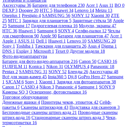
Телефоны и планшеты
Аксессуары
36
Батареи для телефонов
230
Acer
1
Asus
11
BQ
0
DEXP
3
Doogee
20
HTC
5
Huawei
34
Lenovo
14
Meizu
13
Oneplus
1
Prestigio
4
SAMSUNG
56
SONY
12
Xiaomi
30
ZTE
25
МТС
1
Зарядки для планшетов
5
Защитные стёкла
58
Apple
25
Samsung
17
Гидрогелевая пленка
16
Модули, экраны
47
HTC
36
Huawei
1
Samsung
6
SONY
4
Селфи-палки
12
Чехлы
для смартфонов
90
Apple
90
Батареи для планшетов
47
Acer
1
Apple
1
ASUS
11
Dell
1
Huawei
1
Lenovo
10
SAMSUNG
20
Sony
1
Toshiba
1
Тачскрин для планшета
26
Asus
4
Digma
1
DNS
1
Explay
1
Microsoft
1
Texet
0
Другие модели
18
Фото-видеоаппаратура
Батареи для фото-видео-аппаратов
216
Canon
50
CASIO
16
FUJIFILM
11
Konica
1
Nikon
31
OLYMPUS
4
Panasonic
18
Pentax
2
SAMSUNG
31
SONY
52
Бленды
26
Аксессуары
48
Всё для экшн-камер
45
Insta360
5
Dji
8
GoPro Hero
27
Samsung
1
SJCAM
6
Sony
1
Xiaomi
1
Зарядки для фотоаппаратов
38
Canon
17
CASIO
4
Nikon
3
Panasonic
4
Samsung
1
SONY
9
Камеры SQ
3
Освещение, фотовспышки
16
Торговое оборудование
Денежные ящики
4
Принтеры чеков, этикеток
42
Сейф-
пакеты
6
Сканеры штрихкодов
43
Подставка для сканеров
3
Беспроводные сканеры штрих-кода
21
Проводные сканеры
штрих-кода
16
Стационарные сканеры штрих-кода
3
Чеки,
термоэтикетки
16