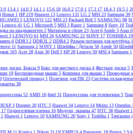
.3
0
13.4
1
14.0
3
14.1
1
15.6
18
16.0
2
17.0
1
17.3
17
18.4
3
19.5
1
2
4
Honor
1
HP
219
Huawei
13
Lenovo
131
LG
2
MSI
23
Samsung
39
HUAWEI
5
LENOVO
122
MSI
23
Packard Bell
5
SAMSUNG
98
S
6
Lenovo
41
LG
1
Microsoft
5
MSI
3
Razer
1
Samsung
8
Sony
10
Tos
ядка на квадракоптер
2
Матрицы в сборе
23
Acer
6
Apple
3
Asus
6
awei
3
LENOVO
61
MSI
26
SAMSUNG
22
SONY
17
TOSHIBA
19
амять
6
DDR3
2
DDR3L
2
DDR4
2
Разъем питания для ноутбука
enovo
11
Samsung
2
SONY
1
Шлейфы / Детали
50
Apple
50
Шлейф
буков
165
Acer
28
Asus
30
Dell
5
HP
28
Lenovo
50
MSI
4
Samsung
1
кие диски, Боксы
9
Бокс для жесткого диска
4
Жесткие диски
5
ыши
19
Беспроводные мыши
5
Коврики для мыши
1
Проводные
9
Оптический привод
1
Полезное для ПК
23
Система охлаждени
еокарты
38
роцессоры
52
AMD
16
Intel
31
Процессоры для телевизора
5
Тра
DEXP
3
Doogee
20
HTC
5
Huawei
34
Lenovo
14
Meizu
13
Oneplus
g
17
Гидрогелевая пленка
16
Модули, экраны
47
HTC
36
Huawei
1
l
1
Huawei
1
Lenovo
10
SAMSUNG
20
Sony
1
Toshiba
1
Тачскрин 
IFILM
11
Konica
1
Nikon
31
OLYMPUS
4
Panasonic
18
Pentax
2
S