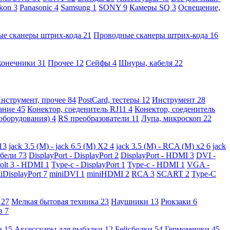
kon
3
Panasonic
4
Samsung
1
SONY
9
Камеры SQ
3
Освещение,
ые сканеры штрих-кода
21
Проводные сканеры штрих-кода
16
конечники
31
Прочее
12
Сейфы
4
Шнуры, кабеля
22
нструмент, прочее
84
PostCard, тестеры
12
Инструмент
28
вание
45
Конектор, соеденитель RJ11
4
Конектор, соеденитель
 оборудования)
4
RS преобразователи
11
Лупа, микроскоп
22
13
jack 3.5 (M) - jack 6.5 (M) X2
4
jack 3.5 (M) - RCA (M) x2
6
jack
абели
73
DisplayPort - DisplayPort
2
DisplayPort - HDMI
3
DVI -
olt 3 - HDMI
1
Type-c - DisplayPort
1
Type-c - HDMI
1
VGA -
iDisplayPort
7
miniDVI
1
miniHDMI
2
RCA
3
SCART
2
Type-C
е
27
Мелкая бытовая техника
23
Наушники
13
Рюкзаки
6
ов
7
а
15
Аксессуары для рыбалки
12
Бейсболки
54
Гермомешки
45