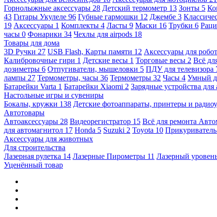
Горнолыжные аксессуары
28
Детский термометр
13
Зонты
5
Ко
43
Гитары Укулеле
96
Губные гармошки
12
Джембе
3
Классичес
19
Аксессуары
1
Комплекты
4
Ласты
9
Маски
16
Трубки
6
Раци
часы
0
Фонарики
34
Чехлы для airpods
18
Товары для дома
3D Ручки
27
USB Flash, Карты памяти
12
Аксессуары для робо
Калибровочные гири
1
Детские весы
1
Торговые весы
2
Всё дл
дозиметры
6
Отпугиватели, мышеловки
5
ПДУ для телевизора
лампы
27
Термометры, часы
36
Термометры
32
Часы
4
Умный 
Батарейки Varta
1
Батарейки Xiaomi
2
Зарядные устройства для
Настольные игры и сувениры
Бокалы, кружки
138
Детские фотоаппараты, принтеры и ради
Автотовары
Автоаксессуары
28
Видеорегистратор
15
Всё для ремонта Авт
для автомагнитол
17
Honda
5
Suzuki
2
Toyota
10
Прикуривател
Аксессуары для животных
Для строительства
Лазерная рулетка
14
Лазерные Пирометры
11
Лазерный уровен
Уценённый товар