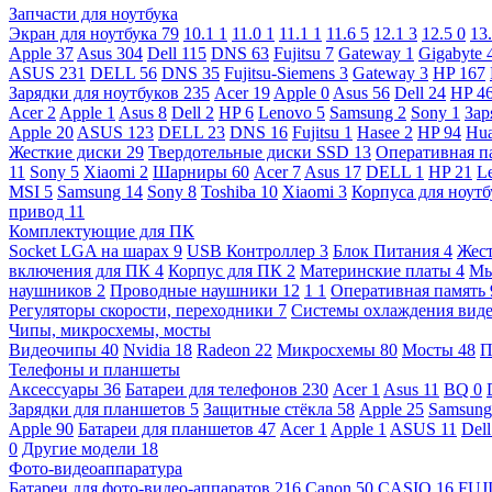
Запчасти для ноутбука
Экран для ноутбука
79
10.1
1
11.0
1
11.1
1
11.6
5
12.1
3
12.5
0
13
Apple
37
Asus
304
Dell
115
DNS
63
Fujitsu
7
Gateway
1
Gigabyte
ASUS
231
DELL
56
DNS
35
Fujitsu-Siemens
3
Gateway
3
HP
167
Зарядки для ноутбуков
235
Acer
19
Apple
0
Asus
56
Dell
24
HP
4
Acer
2
Apple
1
Asus
8
Dell
2
HP
6
Lenovo
5
Samsung
2
Sony
1
Зар
Apple
20
ASUS
123
DELL
23
DNS
16
Fujitsu
1
Hasee
2
HP
94
Hu
Жесткие диски
29
Твердотельные диски SSD
13
Оперативная п
11
Sony
5
Xiaomi
2
Шарниры
60
Acer
7
Asus
17
DELL
1
HP
21
L
MSI
5
Samsung
14
Sony
8
Toshiba
10
Xiaomi
3
Корпуса для ноут
привод
11
Комплектующие для ПК
Socket LGA на шарах
9
USB Контроллер
3
Блок Питания
4
Жест
включения для ПК
4
Корпус для ПК
2
Материнские платы
4
М
наушников
2
Проводные наушники
12
1
1
Оперативная память
Регуляторы скорости, переходники
7
Системы охлаждения вид
Чипы, микросхемы, мосты
Видеочипы
40
Nvidia
18
Radeon
22
Микросхемы
80
Мосты
48
П
Телефоны и планшеты
Аксессуары
36
Батареи для телефонов
230
Acer
1
Asus
11
BQ
0
Зарядки для планшетов
5
Защитные стёкла
58
Apple
25
Samsun
Apple
90
Батареи для планшетов
47
Acer
1
Apple
1
ASUS
11
Del
0
Другие модели
18
Фото-видеоаппаратура
Батареи для фото-видео-аппаратов
216
Canon
50
CASIO
16
FUJ