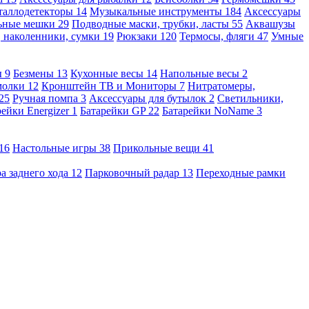
таллодетекторы
14
Музыкальные инструменты
184
Аксессуары
льные мешки
29
Подводные маски, трубки, ласты
55
Аквашузы
, наколенники, сумки
19
Рюкзаки
120
Термосы, фляги
47
Умные
ы
9
Безмены
13
Кухонные весы
14
Напольные весы
2
молки
12
Кронштейн ТВ и Мониторы
7
Нитратомеры,
25
Ручная помпа
3
Аксессуары для бутылок
2
Светильники,
рейки Energizer
1
Батарейки GP
22
Батарейки NoName
3
16
Настольные игры
38
Прикольные вещи
41
а заднего хода
12
Парковочный радар
13
Переходные рамки