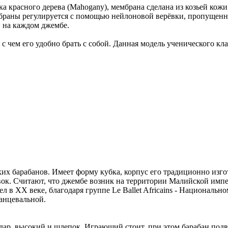
асного дерева (Mahogany), мембрана сделана из козьей кожи. Э
ембраны регулируется с помощью нейлоновой верёвки, пропущенн
 на каждом джембе.
ем его удобно брать с собой. Данная модель ученического клас
х барабанов. Имеет форму кубка, корпус его традиционно изгот
к. Считают, что джембе возник на территории Малийской импери
 в XX веке, благодаря группе Le Ballet Africains - Национальн
танцевальной.
дар, высокий и шлепок. Играющий стоит, при этом барабан подв