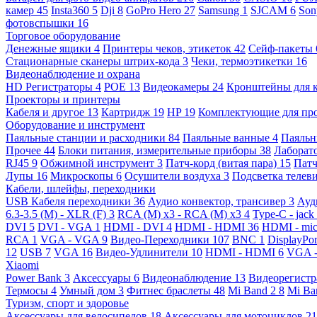
камер
45
Insta360
5
Dji
8
GoPro Hero
27
Samsung
1
SJCAM
6
So
фотовспышки
16
Торговое оборудование
Денежные ящики
4
Принтеры чеков, этикеток
42
Сейф-пакеты
Стационарные сканеры штрих-кода
3
Чеки, термоэтикетки
16
Видеонаблюдение и охрана
HD Регистраторы
4
POE
13
Видеокамеры
24
Кронштейны для 
Проекторы и принтеры
Кабеля и другое
13
Картридж
19
HP
19
Комплектующие для пр
Оборудование и инструмент
Паяльные станции и расходники
84
Паяльные ванные
4
Паяльн
Прочее
44
Блоки питания, измерительные приборы
38
Лаборат
RJ45
9
Обжимной инструмент
3
Патч-корд (витая пара)
15
Патч
Лупы
16
Микроскопы
6
Осушители воздуха
3
Подсветка телев
Кабели, шлейфы, переходники
USB Кабеля переходники
36
Аудио конвектор, трансивер
3
Ауд
6.3-3.5 (M) - XLR (F)
3
RCA (M) x3 - RCA (M) x3
4
Type-C - jack
DVI
5
DVI - VGA
1
HDMI - DVI
4
HDMI - HDMI
36
HDMI - mi
RCA
1
VGA - VGA
9
Видео-Переходники
107
BNC
1
DisplayPo
12
USB
7
VGA
16
Видео-Удлинители
10
HDMI - HDMI
6
VGA 
Xiaomi
Power Bank
3
Аксессуары
6
Видеонаблюдение
13
Видеорегист
Термосы
4
Умный дом
3
Фитнес браслеты
48
Mi Band 2
8
Mi Ba
Туризм, спорт и здоровье
Аксессуары для велосипедов
18
Аксессуары для мотоциклов
21