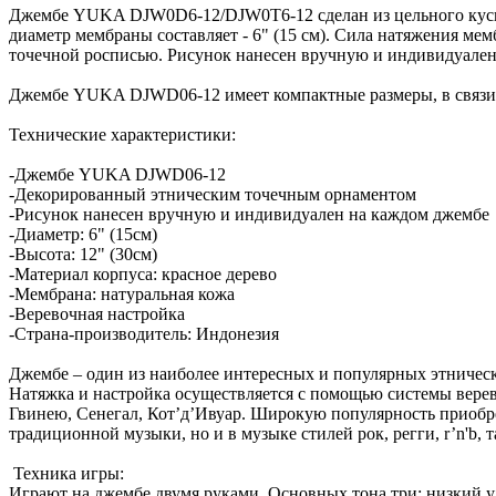
Джембе YUKA DJW0D6-12/DJW0T6-12 сделан из цельного куска кр
диаметр мембраны составляет - 6" (15 см). Сила натяжения м
точечной росписью. Рисунок нанесен вручную и индивидуален
Джембе YUKA DJWD06-12 имеет компактные размеры, в связи с ч
Технические характеристики:
-Джембе YUKA DJWD06-12
-Декорированный этническим точечным орнаментом
-Рисунок нанесен вручную и индивидуален на каждом джембе
-Диаметр: 6" (15см)
-Высота: 12" (30см)
-Материал корпуса: красное дерево
-Мембрана: натуральная кожа
-Веревочная настройка
-Страна-производитель: Индонезия
Джембе – один из наиболее интересных и популярных этнически
Натяжка и настройка осуществляется с помощью системы верево
Гвинею, Сенегал, Кот’д’Ивуар. Широкую популярность приобрел
традиционной музыки, но и в музыке стилей рок, регги, r’n'b, 
Техника игры:
Играют на джембе двумя руками. Основных тона три: низкий у