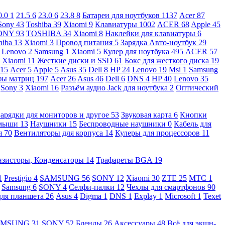
0.0
1
21.5
6
23.0
6
23.8
8
Батареи для ноутбуков
1137
Acer
87
Sony
43
Toshiba
39
Xiaomi
9
Клавиатуры
1002
ACER
68
Apple
45
ONY
93
TOSHIBA
34
Xiaomi
8
Наклейки для клавиатуры
6
hiba
13
Xiaomi
3
Провод питания
5
Зарядка Авто-ноутбук
29
Lenovo
2
Samsung
1
Xiaomi
5
Кулер для ноутбука
495
ACER
57
Xiaomi
11
Жесткие диски и SSD
61
Бокс для жесткого диска
19
115
Acer
5
Apple
5
Asus
35
Dell
8
HP
24
Lenovo
19
Msi
1
Samsung
ы матриц
197
Acer
26
Asus
46
Dell
6
DNS
4
HP
40
Lenovo
35
Sony
3
Xiaomi
16
Разъём аудио Jack для ноутбука
2
Оптический
Зарядки для мониторов и другое
53
Звуковая карта
6
Кнопки
 мыши
13
Наушники
15
Беспроводные наушники
0
Кабель для
я
70
Вентиляторы для корпуса
14
Кулеры для процессоров
11
нзисторы, Конденсаторы
14
Трафареты BGA
19
1
Prestigio
4
SAMSUNG
56
SONY
12
Xiaomi
30
ZTE
25
МТС
1
Samsung
6
SONY
4
Селфи-палки
12
Чехлы для смартфонов
90
для планшета
26
Asus
4
Digma
1
DNS
1
Explay
1
Microsoft
1
Texet
AMSUNG
31
SONY
52
Бленды
26
Аксессуары
48
Всё для экшн-