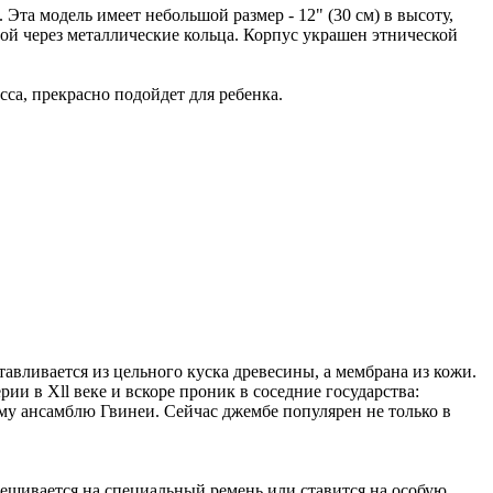
та модель имеет небольшой размер - 12" (30 см) в высоту,
ой через металлические кольца. Корпус украшен этнической
са, прекрасно подойдет для ребенка.
авливается из цельного куска древесины, а мембрана из кожи.
и в Xll веке и вскоре проник в соседние государства:
ому ансамблю Гвинеи. Сейчас джембе популярен не только в
ешивается на специальный ремень или ставится на особую