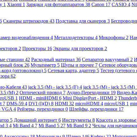
ny
1
Xiaomi
1
Зарядки для фотоаппаратов
38
Canon
17
CASIO
4
Ni
6
Сканеры штрихкодов
43
Подставка для сканеров
3
Беспроводн
камер видеонаблюдения
4
Металлодетекторы
4
Микрофоны
2
На
оекторов
2
Проекторы
16
Экраны для проекторов
2
ые станции
42
Расходный материал
36
Сепаратор вакуумный
2
И
орный блок
26
Мультиметр
5
Щупы и прочее
7
Сетевое оборудо
-корд (оптоволокно)
5
Сетевая карта, адаптер
5
Тестер (сетевого
изора
62
ио-Кабеля
43
jack 3.5 (M) - jack 3.5 (F)
4
jack 3.5 (M) - jack 3.5 (M)
 3.5 (M)
2
Оптический провод
7
Аудио-Переходники
19
Видео-К
croUSB
1
HDMI - miniHDMI
6
Mini DisplayPort - HDMI
2
Thunderb
rt
7
DMS-59
4
DVI (I)(D)
8
HDMI
32
microHDMI
4
microUSB
1
min
- VGA
4
Рейзеры, переходники
0
Шлейфы, переходники
17
ратор
5
Домашний интернет
6
Инструменты
8
Красота и здоровь
nd 3
4
Mi Band 4
7
Mi Band 5
27
Mi Band 9
2
Чехлы для наушник
0
Аксессуары
18
Мотоциклы
9
Шлема
146
Кофры
22
Мотозащит