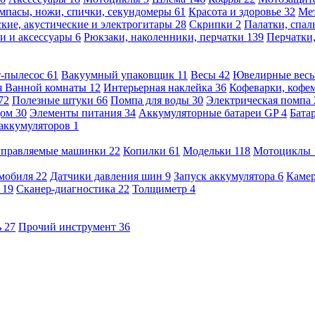
мпасы, ножи, спички, секундомеры
61
Красота и здоровье
32
Ме
кие, акустические и электрогитары
28
Скрипки
2
Палатки, спа
и и аксессуары
6
Рюкзаки, наколенники, перчатки
139
Перчатки
т-пылесос
61
Вакуумный упаковщик
11
Весы
42
Ювелирные вес
я Ванной комнаты
12
Интерьерная наклейка
36
Кофеварки, кофе
72
Полезные штуки
66
Помпа для воды
30
Электрическая помпа
дом
30
Элементы питания
34
Аккумуляторные батареи GP
4
Бата
 аккумуляторов
1
оуправляемые машинки
22
Копилки
61
Модельки
118
Мотоциклы
омобиля
22
Датчики давления шин
9
Запуск аккумулятора
6
Камер
ь
19
Сканер-диагностика
22
Толщиметр
4
ь
27
Прочий инструмент
36