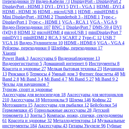
Переходники
19
Видео-Кабели
73
DisplayPort - DisplayPort
2
DisplayPort - HDMI
3
DVI - DVI
5
DVI - VGA
1
HDMI - DVI
4
HDMI - HDMI
36
HDMI - microUSB
1
HDMI - miniHDMI
6
Mini DisplayPort - HDMI
2
Thunderbolt 3 - HDMI
1
Type-c -
DisplayPort
1
Type-c - HDMI
1
VGA - RCA
1
VGA - VGA
9
Видео-Переходники
107
BNC
1
DisplayPort
7
DMS-59
4
DVI
(I)(D)
8
HDMI
32
microHDMI
4
microUSB
1
miniDisplayPort
7
miniDVI
1
miniHDMI
2
RCA
3
SCART
2
Type-C
12
USB
7
VGA
16
Видео-Удлинители
10
HDMI - HDMI
6
VGA - VGA
4
Рейзеры, переходники
0
Шлейфы, переходники
17
Xiaomi
Power Bank
3
Аксессуары
6
Видеонаблюдение
13
Видеорегистратор
5
Домашний интернет
6
Инструменты
8
Красота и здоровье
27
Мелкая бытовая техника
23
Наушники
13
Рюкзаки
6
Термосы
4
Умный дом
3
Фитнес браслеты
48
Mi
Band 2
8
Mi Band 3
4
Mi Band 4
7
Mi Band 5
27
Mi Band 9
2
Чехлы для наушников
7
Туризм, спорт и здоровье
Аксессуары для велосипедов
18
Аксессуары для мотоциклов
210
Аксессуары
18
Мотоциклы
9
Шлема
146
Кофры
22
Мотозащита
15
Аксессуары для рыбалки
12
Бейсболки
54
Гермомешки
45
Горнолыжные аксессуары
28
Детский
термометр
13
Зонты
5
Компасы, ножи, спички, секундомеры
61
Красота и здоровье
32
Металлодетекторы
14
Музыкальные
инструменты
184
Аксессуары
43
Гитары Укулеле
96
Губные