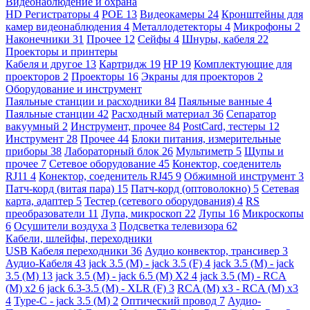
Видеонаблюдение и охрана
HD Регистраторы
4
POE
13
Видеокамеры
24
Кронштейны для
камер видеонаблюдения
4
Металлодетекторы
4
Микрофоны
2
Наконечники
31
Прочее
12
Сейфы
4
Шнуры, кабеля
22
Проекторы и принтеры
Кабеля и другое
13
Картридж
19
HP
19
Комплектующие для
проекторов
2
Проекторы
16
Экраны для проекторов
2
Оборудование и инструмент
Паяльные станции и расходники
84
Паяльные ванные
4
Паяльные станции
42
Расходный материал
36
Сепаратор
вакуумный
2
Инструмент, прочее
84
PostCard, тестеры
12
Инструмент
28
Прочее
44
Блоки питания, измерительные
приборы
38
Лабораторный блок
26
Мультиметр
5
Щупы и
прочее
7
Сетевое оборудование
45
Конектор, соеденитель
RJ11
4
Конектор, соеденитель RJ45
9
Обжимной инструмент
3
Патч-корд (витая пара)
15
Патч-корд (оптоволокно)
5
Сетевая
карта, адаптер
5
Тестер (сетевого оборудования)
4
RS
преобразователи
11
Лупа, микроскоп
22
Лупы
16
Микроскопы
6
Осушители воздуха
3
Подсветка телевизора
62
Кабели, шлейфы, переходники
USB Кабеля переходники
36
Аудио конвектор, трансивер
3
Аудио-Кабеля
43
jack 3.5 (M) - jack 3.5 (F)
4
jack 3.5 (M) - jack
3.5 (M)
13
jack 3.5 (M) - jack 6.5 (M) X2
4
jack 3.5 (M) - RCA
(M) x2
6
jack 6.3-3.5 (M) - XLR (F)
3
RCA (M) x3 - RCA (M) x3
4
Type-C - jack 3.5 (M)
2
Оптический провод
7
Аудио-