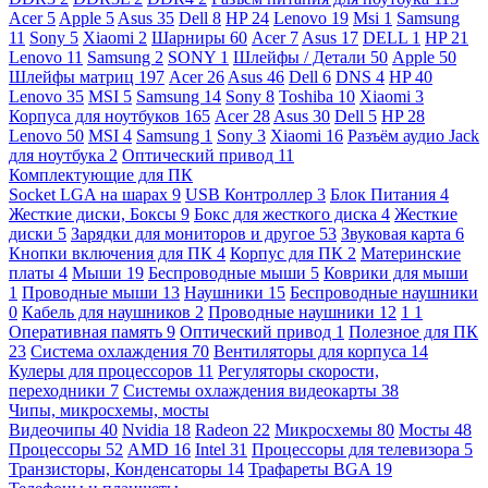
Acer
5
Apple
5
Asus
35
Dell
8
HP
24
Lenovo
19
Msi
1
Samsung
11
Sony
5
Xiaomi
2
Шарниры
60
Acer
7
Asus
17
DELL
1
HP
21
Lenovo
11
Samsung
2
SONY
1
Шлейфы / Детали
50
Apple
50
Шлейфы матриц
197
Acer
26
Asus
46
Dell
6
DNS
4
HP
40
Lenovo
35
MSI
5
Samsung
14
Sony
8
Toshiba
10
Xiaomi
3
Корпуса для ноутбуков
165
Acer
28
Asus
30
Dell
5
HP
28
Lenovo
50
MSI
4
Samsung
1
Sony
3
Xiaomi
16
Разъём аудио Jack
для ноутбука
2
Оптический привод
11
Комплектующие для ПК
Socket LGA на шарах
9
USB Контроллер
3
Блок Питания
4
Жесткие диски, Боксы
9
Бокс для жесткого диска
4
Жесткие
диски
5
Зарядки для мониторов и другое
53
Звуковая карта
6
Кнопки включения для ПК
4
Корпус для ПК
2
Материнские
платы
4
Мыши
19
Беспроводные мыши
5
Коврики для мыши
1
Проводные мыши
13
Наушники
15
Беспроводные наушники
0
Кабель для наушников
2
Проводные наушники
12
1
1
Оперативная память
9
Оптический привод
1
Полезное для ПК
23
Система охлаждения
70
Вентиляторы для корпуса
14
Кулеры для процессоров
11
Регуляторы скорости,
переходники
7
Системы охлаждения видеокарты
38
Чипы, микросхемы, мосты
Видеочипы
40
Nvidia
18
Radeon
22
Микросхемы
80
Мосты
48
Процессоры
52
AMD
16
Intel
31
Процессоры для телевизора
5
Транзисторы, Конденсаторы
14
Трафареты BGA
19