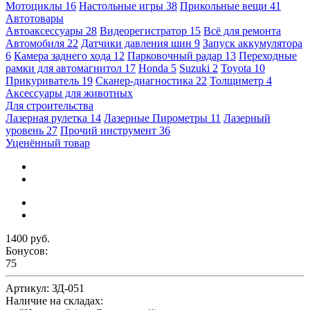
Мотоциклы
16
Настольные игры
38
Прикольные вещи
41
Автотовары
Автоаксессуары
28
Видеорегистратор
15
Всё для ремонта
Автомобиля
22
Датчики давления шин
9
Запуск аккумулятора
6
Камера заднего хода
12
Парковочный радар
13
Переходные
рамки для автомагнитол
17
Honda
5
Suzuki
2
Toyota
10
Прикуриватель
19
Сканер-диагностика
22
Толщиметр
4
Аксессуары для животных
Для строительства
Лазерная рулетка
14
Лазерные Пирометры
11
Лазерный
уровень
27
Прочий инструмент
36
Уценённый товар
1400 руб.
Бонусов:
75
Артикул:
ЗД-051
Наличие на складах: