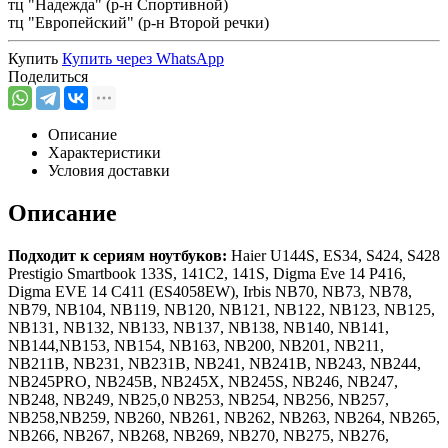
тц "Надежда" (р-н Спортивной)
тц "Европейский" (р-н Второй речки)
Купить
Купить через
WhatsApp
Поделиться
Описание
Характеристики
Условия доставки
Описание
Подходит к сериям ноутбуков:
Haier U144S, ES34, S424, S428
Prestigio Smartbook 133S, 141C2, 141S, Digma Eve 14 P416,
Digma EVE 14 C411 (ES4058EW), Irbis NB70, NB73, NB78,
NB79, NB104, NB119, NB120, NB121, NB122, NB123, NB125,
NB131, NB132, NB133, NB137, NB138, NB140, NB141,
NB144,NB153, NB154, NB163, NB200, NB201, NB211,
NB211B, NB231, NB231B, NB241, NB241B, NB243, NB244,
NB245PRO, NB245B, NB245X, NB245S, NB246, NB247,
NB248, NB249, NB25,0 NB253, NB254, NB256, NB257,
NB258,NB259, NB260, NB261, NB262, NB263, NB264, NB265,
NB266, NB267, NB268, NB269, NB270, NB275, NB276,