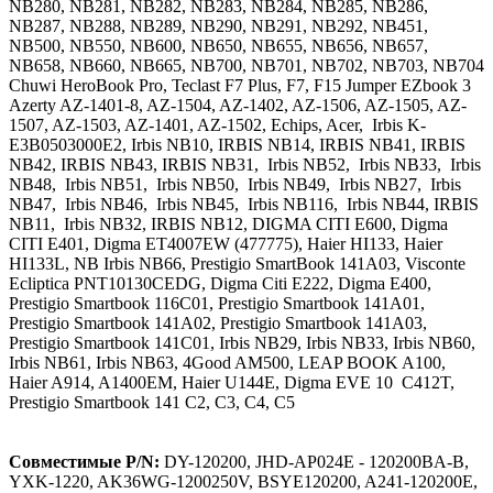
NB280, NB281, NB282, NB283, NB284, NB285, NB286,
NB287, NB288, NB289, NB290, NB291, NB292, NB451,
NB500, NB550, NB600, NB650, NB655, NB656, NB657,
NB658, NB660, NB665, NB700, NB701, NB702, NB703, NB704
Chuwi HeroBook Pro, Teclast F7 Plus, F7, F15 Jumper EZbook 3
Azerty AZ-1401-8, AZ-1504, AZ-1402, AZ-1506, AZ-1505, AZ-
1507, AZ-1503, AZ-1401, AZ-1502, Echips, Acer, Irbis K-
E3B0503000E2, Irbis NB10, IRBIS NB14, IRBIS NB41, IRBIS
NB42, IRBIS NB43, IRBIS NB31, Irbis NB52, Irbis NB33, Irbis
NB48, Irbis NB51, Irbis NB50, Irbis NB49, Irbis NB27, Irbis
NB47, Irbis NB46, Irbis NB45, Irbis NB116, Irbis NB44, IRBIS
NB11, Irbis NB32, IRBIS NB12, DIGMA CITI E600, Digma
CITI E401, Digma ET4007EW (477775), Haier HI133, Haier
HI133L, NB Irbis NB66, Prestigio SmartBook 141A03, Visconte
Ecliptica PNT10130CEDG, Digma Citi E222, Digma E400,
Prestigio Smartbook 116C01, Prestigio Smartbook 141A01,
Prestigio Smartbook 141A02, Prestigio Smartbook 141A03,
Prestigio Smartbook 141C01, Irbis NB29, Irbis NB33, Irbis NB60,
Irbis NB61, Irbis NB63, 4Good AM500, LEAP BOOK A100,
Haier A914, A1400EM, Haier U144E, Digma EVE 10 C412T,
Prestigio Smartbook 141 C2, C3, C4, C5
Совместимые P/N:
DY-120200, JHD-AP024E - 120200BA-B,
YXK-1220, AK36WG-1200250V, BSYE120200, A241-120200E,