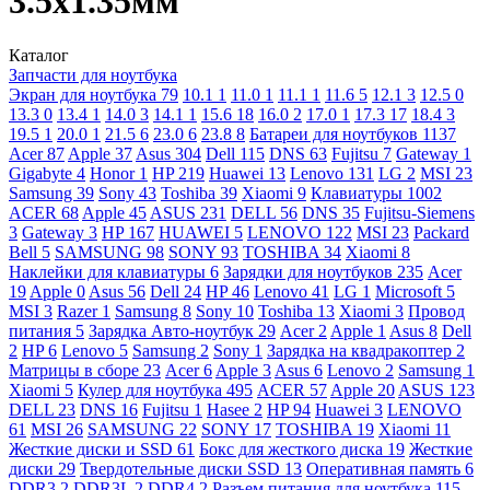
3.5х1.35мм
Каталог
Запчасти для ноутбука
Экран для ноутбука
79
10.1
1
11.0
1
11.1
1
11.6
5
12.1
3
12.5
0
13.3
0
13.4
1
14.0
3
14.1
1
15.6
18
16.0
2
17.0
1
17.3
17
18.4
3
19.5
1
20.0
1
21.5
6
23.0
6
23.8
8
Батареи для ноутбуков
1137
Acer
87
Apple
37
Asus
304
Dell
115
DNS
63
Fujitsu
7
Gateway
1
Gigabyte
4
Honor
1
HP
219
Huawei
13
Lenovo
131
LG
2
MSI
23
Samsung
39
Sony
43
Toshiba
39
Xiaomi
9
Клавиатуры
1002
ACER
68
Apple
45
ASUS
231
DELL
56
DNS
35
Fujitsu-Siemens
3
Gateway
3
HP
167
HUAWEI
5
LENOVO
122
MSI
23
Packard
Bell
5
SAMSUNG
98
SONY
93
TOSHIBA
34
Xiaomi
8
Наклейки для клавиатуры
6
Зарядки для ноутбуков
235
Acer
19
Apple
0
Asus
56
Dell
24
HP
46
Lenovo
41
LG
1
Microsoft
5
MSI
3
Razer
1
Samsung
8
Sony
10
Toshiba
13
Xiaomi
3
Провод
питания
5
Зарядка Авто-ноутбук
29
Acer
2
Apple
1
Asus
8
Dell
2
HP
6
Lenovo
5
Samsung
2
Sony
1
Зарядка на квадракоптер
2
Матрицы в сборе
23
Acer
6
Apple
3
Asus
6
Lenovo
2
Samsung
1
Xiaomi
5
Кулер для ноутбука
495
ACER
57
Apple
20
ASUS
123
DELL
23
DNS
16
Fujitsu
1
Hasee
2
HP
94
Huawei
3
LENOVO
61
MSI
26
SAMSUNG
22
SONY
17
TOSHIBA
19
Xiaomi
11
Жесткие диски и SSD
61
Бокс для жесткого диска
19
Жесткие
диски
29
Твердотельные диски SSD
13
Оперативная память
6
DDR3
2
DDR3L
2
DDR4
2
Разъем питания для ноутбука
115