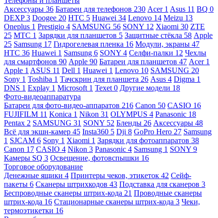
Телефоны и планшеты
Аксессуары
36
Батареи для телефонов
230
Acer
1
Asus
11
BQ
0
DEXP
3
Doogee
20
HTC
5
Huawei
34
Lenovo
14
Meizu
13
Oneplus
1
Prestigio
4
SAMSUNG
56
SONY
12
Xiaomi
30
ZTE
25
МТС
1
Зарядки для планшетов
5
Защитные стёкла
58
Apple
25
Samsung
17
Гидрогелевая пленка
16
Модули, экраны
47
HTC
36
Huawei
1
Samsung
6
SONY
4
Селфи-палки
12
Чехлы
для смартфонов
90
Apple
90
Батареи для планшетов
47
Acer
1
Apple
1
ASUS
11
Dell
1
Huawei
1
Lenovo
10
SAMSUNG
20
Sony
1
Toshiba
1
Тачскрин для планшета
26
Asus
4
Digma
1
DNS
1
Explay
1
Microsoft
1
Texet
0
Другие модели
18
Фото-видеоаппаратура
Батареи для фото-видео-аппаратов
216
Canon
50
CASIO
16
FUJIFILM
11
Konica
1
Nikon
31
OLYMPUS
4
Panasonic
18
Pentax
2
SAMSUNG
31
SONY
52
Бленды
26
Аксессуары
48
Всё для экшн-камер
45
Insta360
5
Dji
8
GoPro Hero
27
Samsung
1
SJCAM
6
Sony
1
Xiaomi
1
Зарядки для фотоаппаратов
38
Canon
17
CASIO
4
Nikon
3
Panasonic
4
Samsung
1
SONY
9
Камеры SQ
3
Освещение, фотовспышки
16
Торговое оборудование
Денежные ящики
4
Принтеры чеков, этикеток
42
Сейф-
пакеты
6
Сканеры штрихкодов
43
Подставка для сканеров
3
Беспроводные сканеры штрих-кода
21
Проводные сканеры
штрих-кода
16
Стационарные сканеры штрих-кода
3
Чеки,
термоэтикетки
16