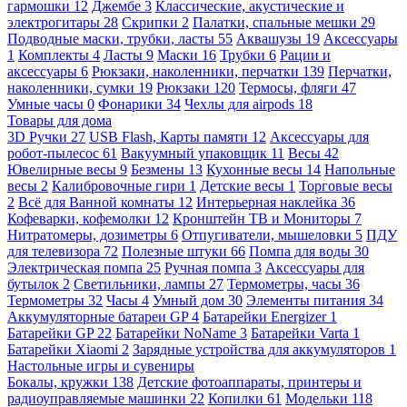
гармошки
12
Джембе
3
Классические, акустические и
электрогитары
28
Скрипки
2
Палатки, спальные мешки
29
Подводные маски, трубки, ласты
55
Аквашузы
19
Аксессуары
1
Комплекты
4
Ласты
9
Маски
16
Трубки
6
Рации и
аксессуары
6
Рюкзаки, наколенники, перчатки
139
Перчатки,
наколенники, сумки
19
Рюкзаки
120
Термосы, фляги
47
Умные часы
0
Фонарики
34
Чехлы для airpods
18
Товары для дома
3D Ручки
27
USB Flash, Карты памяти
12
Аксессуары для
робот-пылесос
61
Вакуумный упаковщик
11
Весы
42
Ювелирные весы
9
Безмены
13
Кухонные весы
14
Напольные
весы
2
Калибровочные гири
1
Детские весы
1
Торговые весы
2
Всё для Ванной комнаты
12
Интерьерная наклейка
36
Кофеварки, кофемолки
12
Кронштейн ТВ и Мониторы
7
Нитратомеры, дозиметры
6
Отпугиватели, мышеловки
5
ПДУ
для телевизора
72
Полезные штуки
66
Помпа для воды
30
Электрическая помпа
25
Ручная помпа
3
Аксессуары для
бутылок
2
Светильники, лампы
27
Термометры, часы
36
Термометры
32
Часы
4
Умный дом
30
Элементы питания
34
Аккумуляторные батареи GP
4
Батарейки Energizer
1
Батарейки GP
22
Батарейки NoName
3
Батарейки Varta
1
Батарейки Xiaomi
2
Зарядные устройства для аккумуляторов
1
Настольные игры и сувениры
Бокалы, кружки
138
Детские фотоаппараты, принтеры и
радиоуправляемые машинки
22
Копилки
61
Модельки
118