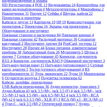
Видеонаблюдение и охрана
HD Регистраторы
4
POE
13
Видеокамеры
24
Кронштейны для
камер видеонаблюдения
4
Металлодетекторы
4
Микрофоны
2
Наконечники
31
Прочее
12
Сейфы
4
Шнуры, кабеля
22
Проекторы и принтеры
Кабеля и другое
13
Картридж
19
HP
19
Комплектующие для
проекторов
2
Проекторы
16
Экраны для проекторов
2
Оборудование и инструмент
Паяльные станции и расходники
84
Паяльные ванные
4
Паяльные станции
42
Расходный материал
36
Сепаратор
вакуумный
2
Инструмент, прочее
84
PostCard, тестеры
12
Инструмент
28
Прочее
44
Блоки питания, измерительные
приборы
38
Лабораторный блок
26
Мультиметр
5
Щупы и
прочее
7
Сетевое оборудование
45
Конектор, соеденитель
RJ11
4
Конектор, соеденитель RJ45
9
Обжимной инструмент
3
Патч-корд (витая пара)
15
Патч-корд (оптоволокно)
5
Сетевая
карта, адаптер
5
Тестер (сетевого оборудования)
4
RS
преобразователи
11
Лупа, микроскоп
22
Лупы
16
Микроскопы
6
Осушители воздуха
3
Подсветка телевизора
62
Кабели, шлейфы, переходники
USB Кабеля переходники
36
Аудио конвектор, трансивер
3
Аудио-Кабеля
43
jack 3.5 (M) - jack 3.5 (F)
4
jack 3.5 (M) - jack
3.5 (M)
13
jack 3.5 (M) - jack 6.5 (M) X2
4
jack 3.5 (M) - RCA
(M) x2
6
jack 6.3-3.5 (M) - XLR (F)
3
RCA (M) x3 - RCA (M) x3
4
Type-C - jack 3.5 (M)
2
Оптический провод
7
Аудио-