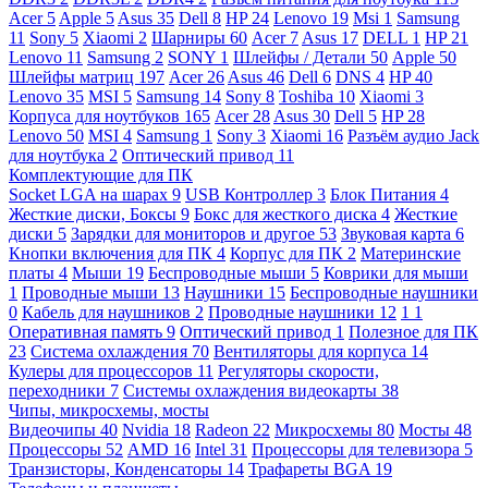
Acer
5
Apple
5
Asus
35
Dell
8
HP
24
Lenovo
19
Msi
1
Samsung
11
Sony
5
Xiaomi
2
Шарниры
60
Acer
7
Asus
17
DELL
1
HP
21
Lenovo
11
Samsung
2
SONY
1
Шлейфы / Детали
50
Apple
50
Шлейфы матриц
197
Acer
26
Asus
46
Dell
6
DNS
4
HP
40
Lenovo
35
MSI
5
Samsung
14
Sony
8
Toshiba
10
Xiaomi
3
Корпуса для ноутбуков
165
Acer
28
Asus
30
Dell
5
HP
28
Lenovo
50
MSI
4
Samsung
1
Sony
3
Xiaomi
16
Разъём аудио Jack
для ноутбука
2
Оптический привод
11
Комплектующие для ПК
Socket LGA на шарах
9
USB Контроллер
3
Блок Питания
4
Жесткие диски, Боксы
9
Бокс для жесткого диска
4
Жесткие
диски
5
Зарядки для мониторов и другое
53
Звуковая карта
6
Кнопки включения для ПК
4
Корпус для ПК
2
Материнские
платы
4
Мыши
19
Беспроводные мыши
5
Коврики для мыши
1
Проводные мыши
13
Наушники
15
Беспроводные наушники
0
Кабель для наушников
2
Проводные наушники
12
1
1
Оперативная память
9
Оптический привод
1
Полезное для ПК
23
Система охлаждения
70
Вентиляторы для корпуса
14
Кулеры для процессоров
11
Регуляторы скорости,
переходники
7
Системы охлаждения видеокарты
38
Чипы, микросхемы, мосты
Видеочипы
40
Nvidia
18
Radeon
22
Микросхемы
80
Мосты
48
Процессоры
52
AMD
16
Intel
31
Процессоры для телевизора
5
Транзисторы, Конденсаторы
14
Трафареты BGA
19