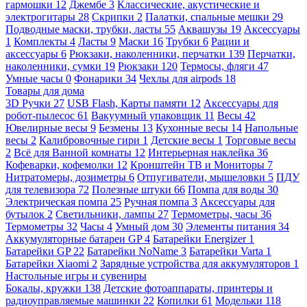
гармошки
12
Джембе
3
Классические, акустические и
электрогитары
28
Скрипки
2
Палатки, спальные мешки
29
Подводные маски, трубки, ласты
55
Аквашузы
19
Аксессуары
1
Комплекты
4
Ласты
9
Маски
16
Трубки
6
Рации и
аксессуары
6
Рюкзаки, наколенники, перчатки
139
Перчатки,
наколенники, сумки
19
Рюкзаки
120
Термосы, фляги
47
Умные часы
0
Фонарики
34
Чехлы для airpods
18
Товары для дома
3D Ручки
27
USB Flash, Карты памяти
12
Аксессуары для
робот-пылесос
61
Вакуумный упаковщик
11
Весы
42
Ювелирные весы
9
Безмены
13
Кухонные весы
14
Напольные
весы
2
Калибровочные гири
1
Детские весы
1
Торговые весы
2
Всё для Ванной комнаты
12
Интерьерная наклейка
36
Кофеварки, кофемолки
12
Кронштейн ТВ и Мониторы
7
Нитратомеры, дозиметры
6
Отпугиватели, мышеловки
5
ПДУ
для телевизора
72
Полезные штуки
66
Помпа для воды
30
Электрическая помпа
25
Ручная помпа
3
Аксессуары для
бутылок
2
Светильники, лампы
27
Термометры, часы
36
Термометры
32
Часы
4
Умный дом
30
Элементы питания
34
Аккумуляторные батареи GP
4
Батарейки Energizer
1
Батарейки GP
22
Батарейки NoName
3
Батарейки Varta
1
Батарейки Xiaomi
2
Зарядные устройства для аккумуляторов
1
Настольные игры и сувениры
Бокалы, кружки
138
Детские фотоаппараты, принтеры и
радиоуправляемые машинки
22
Копилки
61
Модельки
118