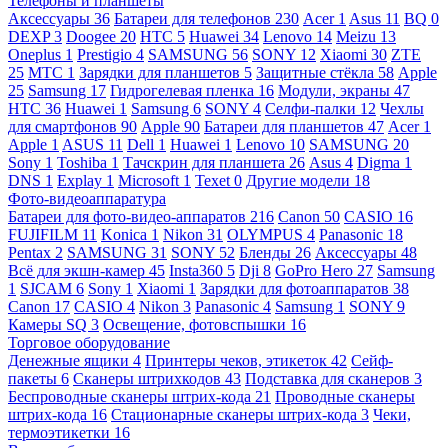
Телефоны и планшеты
Аксессуары
36
Батареи для телефонов
230
Acer
1
Asus
11
BQ
0
DEXP
3
Doogee
20
HTC
5
Huawei
34
Lenovo
14
Meizu
13
Oneplus
1
Prestigio
4
SAMSUNG
56
SONY
12
Xiaomi
30
ZTE
25
МТС
1
Зарядки для планшетов
5
Защитные стёкла
58
Apple
25
Samsung
17
Гидрогелевая пленка
16
Модули, экраны
47
HTC
36
Huawei
1
Samsung
6
SONY
4
Селфи-палки
12
Чехлы
для смартфонов
90
Apple
90
Батареи для планшетов
47
Acer
1
Apple
1
ASUS
11
Dell
1
Huawei
1
Lenovo
10
SAMSUNG
20
Sony
1
Toshiba
1
Тачскрин для планшета
26
Asus
4
Digma
1
DNS
1
Explay
1
Microsoft
1
Texet
0
Другие модели
18
Фото-видеоаппаратура
Батареи для фото-видео-аппаратов
216
Canon
50
CASIO
16
FUJIFILM
11
Konica
1
Nikon
31
OLYMPUS
4
Panasonic
18
Pentax
2
SAMSUNG
31
SONY
52
Бленды
26
Аксессуары
48
Всё для экшн-камер
45
Insta360
5
Dji
8
GoPro Hero
27
Samsung
1
SJCAM
6
Sony
1
Xiaomi
1
Зарядки для фотоаппаратов
38
Canon
17
CASIO
4
Nikon
3
Panasonic
4
Samsung
1
SONY
9
Камеры SQ
3
Освещение, фотовспышки
16
Торговое оборудование
Денежные ящики
4
Принтеры чеков, этикеток
42
Сейф-
пакеты
6
Сканеры штрихкодов
43
Подставка для сканеров
3
Беспроводные сканеры штрих-кода
21
Проводные сканеры
штрих-кода
16
Стационарные сканеры штрих-кода
3
Чеки,
термоэтикетки
16