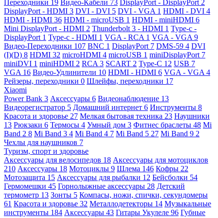
Переходники
19
Видео-Кабели
73
DisplayPort - DisplayPort
2
DisplayPort - HDMI
3
DVI - DVI
5
DVI - VGA
1
HDMI - DVI
4
HDMI - HDMI
36
HDMI - microUSB
1
HDMI - miniHDMI
6
Mini DisplayPort - HDMI
2
Thunderbolt 3 - HDMI
1
Type-c -
DisplayPort
1
Type-c - HDMI
1
VGA - RCA
1
VGA - VGA
9
Видео-Переходники
107
BNC
1
DisplayPort
7
DMS-59
4
DVI
(I)(D)
8
HDMI
32
microHDMI
4
microUSB
1
miniDisplayPort
7
miniDVI
1
miniHDMI
2
RCA
3
SCART
2
Type-C
12
USB
7
VGA
16
Видео-Удлинители
10
HDMI - HDMI
6
VGA - VGA
4
Рейзеры, переходники
0
Шлейфы, переходники
17
Xiaomi
Power Bank
3
Аксессуары
6
Видеонаблюдение
13
Видеорегистратор
5
Домашний интернет
6
Инструменты
8
Красота и здоровье
27
Мелкая бытовая техника
23
Наушники
13
Рюкзаки
6
Термосы
4
Умный дом
3
Фитнес браслеты
48
Mi
Band 2
8
Mi Band 3
4
Mi Band 4
7
Mi Band 5
27
Mi Band 9
2
Чехлы для наушников
7
Туризм, спорт и здоровье
Аксессуары для велосипедов
18
Аксессуары для мотоциклов
210
Аксессуары
18
Мотоциклы
9
Шлема
146
Кофры
22
Мотозащита
15
Аксессуары для рыбалки
12
Бейсболки
54
Гермомешки
45
Горнолыжные аксессуары
28
Детский
термометр
13
Зонты
5
Компасы, ножи, спички, секундомеры
61
Красота и здоровье
32
Металлодетекторы
14
Музыкальные
инструменты
184
Аксессуары
43
Гитары Укулеле
96
Губные