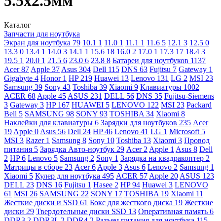
5.5х2.5мм
Каталог
Запчасти для ноутбука
Экран для ноутбука
79
10.1
1
11.0
1
11.1
1
11.6
5
12.1
3
12.5
0
13.3
0
13.4
1
14.0
3
14.1
1
15.6
18
16.0
2
17.0
1
17.3
17
18.4
3
19.5
1
20.0
1
21.5
6
23.0
6
23.8
8
Батареи для ноутбуков
1137
Acer
87
Apple
37
Asus
304
Dell
115
DNS
63
Fujitsu
7
Gateway
1
Gigabyte
4
Honor
1
HP
219
Huawei
13
Lenovo
131
LG
2
MSI
23
Samsung
39
Sony
43
Toshiba
39
Xiaomi
9
Клавиатуры
1002
ACER
68
Apple
45
ASUS
231
DELL
56
DNS
35
Fujitsu-Siemens
3
Gateway
3
HP
167
HUAWEI
5
LENOVO
122
MSI
23
Packard
Bell
5
SAMSUNG
98
SONY
93
TOSHIBA
34
Xiaomi
8
Наклейки для клавиатуры
6
Зарядки для ноутбуков
235
Acer
19
Apple
0
Asus
56
Dell
24
HP
46
Lenovo
41
LG
1
Microsoft
5
MSI
3
Razer
1
Samsung
8
Sony
10
Toshiba
13
Xiaomi
3
Провод
питания
5
Зарядка Авто-ноутбук
29
Acer
2
Apple
1
Asus
8
Dell
2
HP
6
Lenovo
5
Samsung
2
Sony
1
Зарядка на квадракоптер
2
Матрицы в сборе
23
Acer
6
Apple
3
Asus
6
Lenovo
2
Samsung
1
Xiaomi
5
Кулер для ноутбука
495
ACER
57
Apple
20
ASUS
123
DELL
23
DNS
16
Fujitsu
1
Hasee
2
HP
94
Huawei
3
LENOVO
61
MSI
26
SAMSUNG
22
SONY
17
TOSHIBA
19
Xiaomi
11
Жесткие диски и SSD
61
Бокс для жесткого диска
19
Жесткие
диски
29
Твердотельные диски SSD
13
Оперативная память
6
DDR3
2
DDR3L
2
DDR4
2
Разъем питания для ноутбука
115