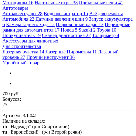
Мотоциклы
16
Настольные игры
38
Прикольные вещи
41
Автотовары
Автоаксессуары
28
Видеорегистратор
15
Всё для ремонта
Автомобиля
22
Датчики давления шин
9
Запуск аккумулятора
6
Камера заднего хода
12
Парковочный радар
13
Переходные
рамки для автомагнитол
17
Honda
5
Suzuki
2
Toyota
10
Прикуриватель
19
Сканер-диагностика
22
Толщиметр
4
Аксессуары для животных
Для строительства
Лазерная рулетка
14
Лазерные Пирометры
11
Лазерный
уровень
27
Прочий инструмент
36
Уценённый товар
700 руб.
Бонусов:
25
Артикул:
ЗД-041
Наличие на складах:
тц "Надежда" (р-н Спортивной)
тц "Европейский" (р-н Второй речки)