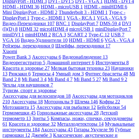
DisplayPort - HDMI
3
DVI - DVI
5
DVI - VGA
1
HDMI - DVI
4
HDMI - HDMI
36
HDMI - microUSB
1
HDMI - miniHDMI
6
Mini DisplayPort - HDMI
2
Thunderbolt 3 - HDMI
1
Type-c -
DisplayPort
1
Type-c - HDMI
1
VGA - RCA
1
VGA - VGA
9
Видео-Переходники
107
BNC
1
DisplayPort
7
DMS-59
4
DVI
(I)(D)
8
HDMI
32
microHDMI
4
microUSB
1
miniDisplayPort
7
miniDVI
1
miniHDMI
2
RCA
3
SCART
2
Type-C
12
USB
7
VGA
16
Видео-Удлинители
10
HDMI - HDMI
6
VGA - VGA
4
Рейзеры, переходники
0
Шлейфы, переходники
17
Xiaomi
Power Bank
3
Аксессуары
6
Видеонаблюдение
13
Видеорегистратор
5
Домашний интернет
6
Инструменты
8
Красота и здоровье
27
Мелкая бытовая техника
23
Наушники
13
Рюкзаки
6
Термосы
4
Умный дом
3
Фитнес браслеты
48
Mi
Band 2
8
Mi Band 3
4
Mi Band 4
7
Mi Band 5
27
Mi Band 9
2
Чехлы для наушников
7
Туризм, спорт и здоровье
Аксессуары для велосипедов
18
Аксессуары для мотоциклов
210
Аксессуары
18
Мотоциклы
9
Шлема
146
Кофры
22
Мотозащита
15
Аксессуары для рыбалки
12
Бейсболки
54
Гермомешки
45
Горнолыжные аксессуары
28
Детский
термометр
13
Зонты
5
Компасы, ножи, спички, секундомеры
61
Красота и здоровье
32
Металлодетекторы
14
Музыкальные
инструменты
184
Аксессуары
43
Гитары Укулеле
96
Губные
гармошки
12
Джембе
3
Классические, акустические и