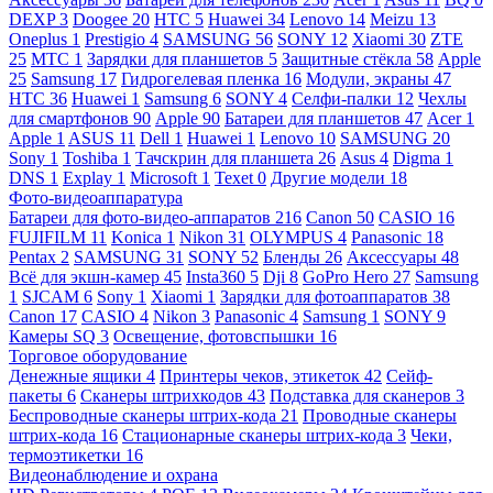
DEXP
3
Doogee
20
HTC
5
Huawei
34
Lenovo
14
Meizu
13
Oneplus
1
Prestigio
4
SAMSUNG
56
SONY
12
Xiaomi
30
ZTE
25
МТС
1
Зарядки для планшетов
5
Защитные стёкла
58
Apple
25
Samsung
17
Гидрогелевая пленка
16
Модули, экраны
47
HTC
36
Huawei
1
Samsung
6
SONY
4
Селфи-палки
12
Чехлы
для смартфонов
90
Apple
90
Батареи для планшетов
47
Acer
1
Apple
1
ASUS
11
Dell
1
Huawei
1
Lenovo
10
SAMSUNG
20
Sony
1
Toshiba
1
Тачскрин для планшета
26
Asus
4
Digma
1
DNS
1
Explay
1
Microsoft
1
Texet
0
Другие модели
18
Фото-видеоаппаратура
Батареи для фото-видео-аппаратов
216
Canon
50
CASIO
16
FUJIFILM
11
Konica
1
Nikon
31
OLYMPUS
4
Panasonic
18
Pentax
2
SAMSUNG
31
SONY
52
Бленды
26
Аксессуары
48
Всё для экшн-камер
45
Insta360
5
Dji
8
GoPro Hero
27
Samsung
1
SJCAM
6
Sony
1
Xiaomi
1
Зарядки для фотоаппаратов
38
Canon
17
CASIO
4
Nikon
3
Panasonic
4
Samsung
1
SONY
9
Камеры SQ
3
Освещение, фотовспышки
16
Торговое оборудование
Денежные ящики
4
Принтеры чеков, этикеток
42
Сейф-
пакеты
6
Сканеры штрихкодов
43
Подставка для сканеров
3
Беспроводные сканеры штрих-кода
21
Проводные сканеры
штрих-кода
16
Стационарные сканеры штрих-кода
3
Чеки,
термоэтикетки
16
Видеонаблюдение и охрана