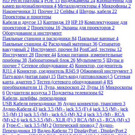
HD Регистраторы
4
POE
13
Видеокамеры
24
Кронштейны для
камер видеонаблюдения
4
Металлодетекторы
4
Микрофоны
2
Наконечники
31
Прочее
12
Сейфы
4
Шнуры, кабеля
22
Проекторы и принтеры
Кабеля и другое
13
Картридж
19
HP
19
Комплектующие для
проекторов
2
Проекторы
16
Экраны для проекторов
2
Оборудование и инструмент
Паяльные станции и расходники
84
Паяльные ванные
4
Паяльные станции
42
Расходный материал
36
Сепаратор
вакуумный
2
Инструмент, прочее
84
PostCard, тестеры
12
Инструмент
28
Прочее
44
Блоки питания, измерительные
приборы
38
Лабораторный блок
26
Мультиметр
5
Щупы и
прочее
7
Сетевое оборудование
45
Конектор, соеденитель
RJ11
4
Конектор, соеденитель RJ45
9
Обжимной инструмент
3
Патч-корд (витая пара)
15
Патч-корд (оптоволокно)
5
Сетевая
карта, адаптер
5
Тестер (сетевого оборудования)
4
RS
преобразователи
11
Лупа, микроскоп
22
Лупы
16
Микроскопы
6
Осушители воздуха
3
Подсветка телевизора
62
Кабели, шлейфы, переходники
USB Кабеля переходники
36
Аудио конвектор, трансивер
3
Аудио-Кабеля
43
jack 3.5 (M) - jack 3.5 (F)
4
jack 3.5 (M) - jack
3.5 (M)
13
jack 3.5 (M) - jack 6.5 (M) X2
4
jack 3.5 (M) - RCA
(M) x2
6
jack 6.3-3.5 (M) - XLR (F)
3
RCA (M) x3 - RCA (M) x3
4
Type-C - jack 3.5 (M)
2
Оптический провод
7
Аудио-
Переходники
19
Видео-Кабели
73
DisplayPort - DisplayPort
2