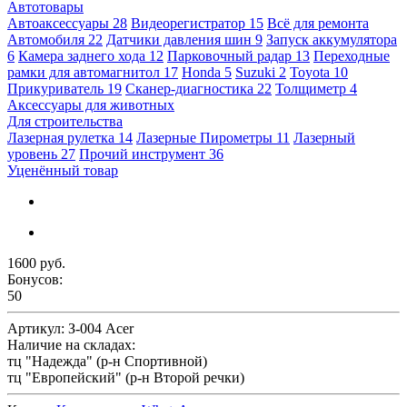
Автотовары
Автоаксессуары
28
Видеорегистратор
15
Всё для ремонта
Автомобиля
22
Датчики давления шин
9
Запуск аккумулятора
6
Камера заднего хода
12
Парковочный радар
13
Переходные
рамки для автомагнитол
17
Honda
5
Suzuki
2
Toyota
10
Прикуриватель
19
Сканер-диагностика
22
Толщиметр
4
Аксессуары для животных
Для строительства
Лазерная рулетка
14
Лазерные Пирометры
11
Лазерный
уровень
27
Прочий инструмент
36
Уценённый товар
1600 руб.
Бонусов:
50
Артикул:
З-004 Acer
Наличие на складах:
тц "Надежда" (р-н Спортивной)
тц "Европейский" (р-н Второй речки)