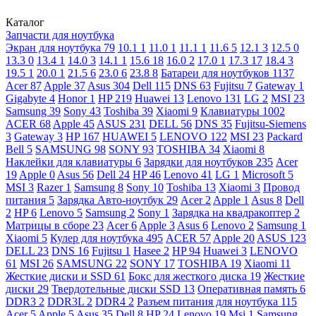
Каталог
Запчасти для ноутбука
Экран для ноутбука
79
10.1
1
11.0
1
11.1
1
11.6
5
12.1
3
12.5
0
13.3
0
13.4
1
14.0
3
14.1
1
15.6
18
16.0
2
17.0
1
17.3
17
18.4
3
19.5
1
20.0
1
21.5
6
23.0
6
23.8
8
Батареи для ноутбуков
1137
Acer
87
Apple
37
Asus
304
Dell
115
DNS
63
Fujitsu
7
Gateway
1
Gigabyte
4
Honor
1
HP
219
Huawei
13
Lenovo
131
LG
2
MSI
23
Samsung
39
Sony
43
Toshiba
39
Xiaomi
9
Клавиатуры
1002
ACER
68
Apple
45
ASUS
231
DELL
56
DNS
35
Fujitsu-Siemens
3
Gateway
3
HP
167
HUAWEI
5
LENOVO
122
MSI
23
Packard
Bell
5
SAMSUNG
98
SONY
93
TOSHIBA
34
Xiaomi
8
Наклейки для клавиатуры
6
Зарядки для ноутбуков
235
Acer
19
Apple
0
Asus
56
Dell
24
HP
46
Lenovo
41
LG
1
Microsoft
5
MSI
3
Razer
1
Samsung
8
Sony
10
Toshiba
13
Xiaomi
3
Провод
питания
5
Зарядка Авто-ноутбук
29
Acer
2
Apple
1
Asus
8
Dell
2
HP
6
Lenovo
5
Samsung
2
Sony
1
Зарядка на квадракоптер
2
Матрицы в сборе
23
Acer
6
Apple
3
Asus
6
Lenovo
2
Samsung
1
Xiaomi
5
Кулер для ноутбука
495
ACER
57
Apple
20
ASUS
123
DELL
23
DNS
16
Fujitsu
1
Hasee
2
HP
94
Huawei
3
LENOVO
61
MSI
26
SAMSUNG
22
SONY
17
TOSHIBA
19
Xiaomi
11
Жесткие диски и SSD
61
Бокс для жесткого диска
19
Жесткие
диски
29
Твердотельные диски SSD
13
Оперативная память
6
DDR3
2
DDR3L
2
DDR4
2
Разъем питания для ноутбука
115
Acer
5
Apple
5
Asus
35
Dell
8
HP
24
Lenovo
19
Msi
1
Samsung