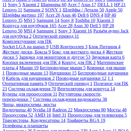
11
Sony
5
Xiaomi
2
Шарниры
60
Acer
7
Asus
17
DELL
1
HP
21
Lenovo
11
Samsung
2
SONY
1
Шлейфы / Детали
50
Apple
50
Шлейфы матриц
197
Acer
26
Asus
46
Dell
6
DNS
4
HP
40
Lenovo
35
MSI
5
Samsung
14
Sony
8
Toshiba
10
Xiaomi
3
Корпуса для ноутбуков
165
Acer
28
Asus
30
Dell
5
HP
28
Lenovo
50
MSI
4
Samsung
1
Sony
3
Xiaomi
16
Разъём аудио Jack
для ноутбука
2
Оптический привод
11
Комплектующие для ПК
Socket LGA на шарах
9
USB Контроллер
3
Блок Питания
4
Жесткие диски, Боксы
9
Бокс для жесткого диска
4
Жесткие
диски
5
Зарядки для мониторов и другое
53
Звуковая карта
6
Кнопки включения для ПК
4
Корпус для ПК
2
Материнские
платы
4
Мыши
19
Беспроводные мыши
5
Коврики для мыши
1
Проводные мыши
13
Наушники
15
Беспроводные наушники
0
Кабель для наушников
2
Проводные наушники
12
1
1
Оперативная память
9
Оптический привод
1
Полезное для ПК
23
Система охлаждения
70
Вентиляторы для корпуса
14
Кулеры для процессоров
11
Регуляторы скорости,
переходники
7
Системы охлаждения видеокарты
38
Чипы, микросхемы, мосты
Видеочипы
40
Nvidia
18
Radeon
22
Микросхемы
80
Мосты
48
Процессоры
52
AMD
16
Intel
31
Процессоры для телевизора
5
Транзисторы, Конденсаторы
14
Трафареты BGA
19
Телефоны и планшеты
Аксессуары
36
Батареи для телефонов
230
Acer
1
Asus
11
BQ
0