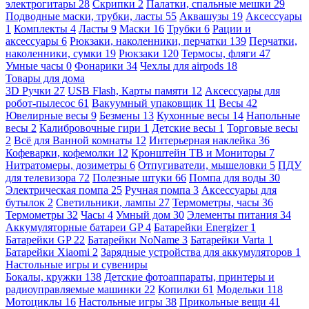
электрогитары
28
Скрипки
2
Палатки, спальные мешки
29
Подводные маски, трубки, ласты
55
Аквашузы
19
Аксессуары
1
Комплекты
4
Ласты
9
Маски
16
Трубки
6
Рации и
аксессуары
6
Рюкзаки, наколенники, перчатки
139
Перчатки,
наколенники, сумки
19
Рюкзаки
120
Термосы, фляги
47
Умные часы
0
Фонарики
34
Чехлы для airpods
18
Товары для дома
3D Ручки
27
USB Flash, Карты памяти
12
Аксессуары для
робот-пылесос
61
Вакуумный упаковщик
11
Весы
42
Ювелирные весы
9
Безмены
13
Кухонные весы
14
Напольные
весы
2
Калибровочные гири
1
Детские весы
1
Торговые весы
2
Всё для Ванной комнаты
12
Интерьерная наклейка
36
Кофеварки, кофемолки
12
Кронштейн ТВ и Мониторы
7
Нитратомеры, дозиметры
6
Отпугиватели, мышеловки
5
ПДУ
для телевизора
72
Полезные штуки
66
Помпа для воды
30
Электрическая помпа
25
Ручная помпа
3
Аксессуары для
бутылок
2
Светильники, лампы
27
Термометры, часы
36
Термометры
32
Часы
4
Умный дом
30
Элементы питания
34
Аккумуляторные батареи GP
4
Батарейки Energizer
1
Батарейки GP
22
Батарейки NoName
3
Батарейки Varta
1
Батарейки Xiaomi
2
Зарядные устройства для аккумуляторов
1
Настольные игры и сувениры
Бокалы, кружки
138
Детские фотоаппараты, принтеры и
радиоуправляемые машинки
22
Копилки
61
Модельки
118
Мотоциклы
16
Настольные игры
38
Прикольные вещи
41