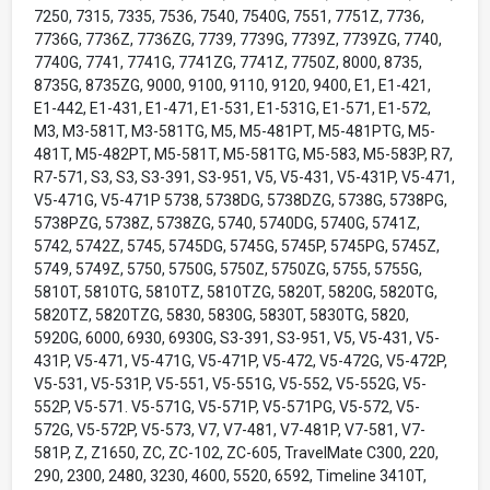
7250, 7315, 7335, 7536, 7540, 7540G, 7551, 7751Z, 7736,
7736G, 7736Z, 7736ZG, 7739, 7739G, 7739Z, 7739ZG, 7740,
7740G, 7741, 7741G, 7741ZG, 7741Z, 7750Z, 8000, 8735,
8735G, 8735ZG, 9000, 9100, 9110, 9120, 9400, E1, E1-421,
E1-442, E1-431, E1-471, E1-531, E1-531G, E1-571, E1-572,
M3, M3-581T, M3-581TG, M5, M5-481PT, M5-481PTG, M5-
481T, M5-482PT, M5-581T, M5-581TG, M5-583, M5-583P, R7,
R7-571, S3, S3, S3-391, S3-951, V5, V5-431, V5-431P, V5-471,
V5-471G, V5-471P 5738, 5738DG, 5738DZG, 5738G, 5738PG,
5738PZG, 5738Z, 5738ZG, 5740, 5740DG, 5740G, 5741Z,
5742, 5742Z, 5745, 5745DG, 5745G, 5745P, 5745PG, 5745Z,
5749, 5749Z, 5750, 5750G, 5750Z, 5750ZG, 5755, 5755G,
5810T, 5810TG, 5810TZ, 5810TZG, 5820T, 5820G, 5820TG,
5820TZ, 5820TZG, 5830, 5830G, 5830T, 5830TG, 5820,
5920G, 6000, 6930, 6930G, S3-391, S3-951, V5, V5-431, V5-
431P, V5-471, V5-471G, V5-471P, V5-472, V5-472G, V5-472P,
V5-531, V5-531P, V5-551, V5-551G, V5-552, V5-552G, V5-
552P, V5-571. V5-571G, V5-571P, V5-571PG, V5-572, V5-
572G, V5-572P, V5-573, V7, V7-481, V7-481P, V7-581, V7-
581P, Z, Z1650, ZC, ZC-102, ZC-605, TravelMate C300, 220,
290, 2300, 2480, 3230, 4600, 5520, 6592, Timeline 3410T,