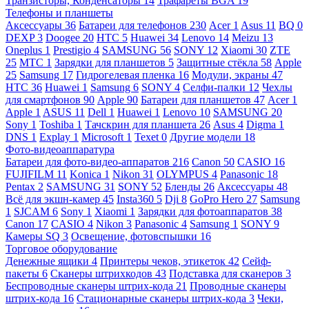
Транзисторы, Конденсаторы
14
Трафареты BGA
19
Телефоны и планшеты
Аксессуары
36
Батареи для телефонов
230
Acer
1
Asus
11
BQ
0
DEXP
3
Doogee
20
HTC
5
Huawei
34
Lenovo
14
Meizu
13
Oneplus
1
Prestigio
4
SAMSUNG
56
SONY
12
Xiaomi
30
ZTE
25
МТС
1
Зарядки для планшетов
5
Защитные стёкла
58
Apple
25
Samsung
17
Гидрогелевая пленка
16
Модули, экраны
47
HTC
36
Huawei
1
Samsung
6
SONY
4
Селфи-палки
12
Чехлы
для смартфонов
90
Apple
90
Батареи для планшетов
47
Acer
1
Apple
1
ASUS
11
Dell
1
Huawei
1
Lenovo
10
SAMSUNG
20
Sony
1
Toshiba
1
Тачскрин для планшета
26
Asus
4
Digma
1
DNS
1
Explay
1
Microsoft
1
Texet
0
Другие модели
18
Фото-видеоаппаратура
Батареи для фото-видео-аппаратов
216
Canon
50
CASIO
16
FUJIFILM
11
Konica
1
Nikon
31
OLYMPUS
4
Panasonic
18
Pentax
2
SAMSUNG
31
SONY
52
Бленды
26
Аксессуары
48
Всё для экшн-камер
45
Insta360
5
Dji
8
GoPro Hero
27
Samsung
1
SJCAM
6
Sony
1
Xiaomi
1
Зарядки для фотоаппаратов
38
Canon
17
CASIO
4
Nikon
3
Panasonic
4
Samsung
1
SONY
9
Камеры SQ
3
Освещение, фотовспышки
16
Торговое оборудование
Денежные ящики
4
Принтеры чеков, этикеток
42
Сейф-
пакеты
6
Сканеры штрихкодов
43
Подставка для сканеров
3
Беспроводные сканеры штрих-кода
21
Проводные сканеры
штрих-кода
16
Стационарные сканеры штрих-кода
3
Чеки,