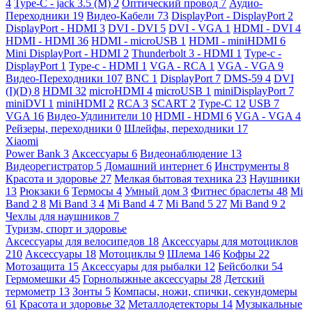
4
Type-C - jack 3.5 (M)
2
Оптический провод
7
Аудио-
Переходники
19
Видео-Кабели
73
DisplayPort - DisplayPort
2
DisplayPort - HDMI
3
DVI - DVI
5
DVI - VGA
1
HDMI - DVI
4
HDMI - HDMI
36
HDMI - microUSB
1
HDMI - miniHDMI
6
Mini DisplayPort - HDMI
2
Thunderbolt 3 - HDMI
1
Type-c -
DisplayPort
1
Type-c - HDMI
1
VGA - RCA
1
VGA - VGA
9
Видео-Переходники
107
BNC
1
DisplayPort
7
DMS-59
4
DVI
(I)(D)
8
HDMI
32
microHDMI
4
microUSB
1
miniDisplayPort
7
miniDVI
1
miniHDMI
2
RCA
3
SCART
2
Type-C
12
USB
7
VGA
16
Видео-Удлинители
10
HDMI - HDMI
6
VGA - VGA
4
Рейзеры, переходники
0
Шлейфы, переходники
17
Xiaomi
Power Bank
3
Аксессуары
6
Видеонаблюдение
13
Видеорегистратор
5
Домашний интернет
6
Инструменты
8
Красота и здоровье
27
Мелкая бытовая техника
23
Наушники
13
Рюкзаки
6
Термосы
4
Умный дом
3
Фитнес браслеты
48
Mi
Band 2
8
Mi Band 3
4
Mi Band 4
7
Mi Band 5
27
Mi Band 9
2
Чехлы для наушников
7
Туризм, спорт и здоровье
Аксессуары для велосипедов
18
Аксессуары для мотоциклов
210
Аксессуары
18
Мотоциклы
9
Шлема
146
Кофры
22
Мотозащита
15
Аксессуары для рыбалки
12
Бейсболки
54
Гермомешки
45
Горнолыжные аксессуары
28
Детский
термометр
13
Зонты
5
Компасы, ножи, спички, секундомеры
61
Красота и здоровье
32
Металлодетекторы
14
Музыкальные