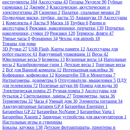
инструменты
184
Аксессуары
43
Гитары Укулеле
96
Губные
гармошки
12
Джембе
3
Классические, акустические и
электрогитары
28
Скрипки
2
Палатки, спальные мешки
29
Подводные маски, трубки, ласты
55
Аквашузы
19
Аксессуары
1
Комплекты
4
Ласты
9
Маски
16
Трубки
6
Рации и
аксессуары
6
Рюкзаки, наколенники, перчатки
139
Перчатки,
наколенники, сумки
19
Рюкзаки
120
Термосы, фляги
47
Умные часы
0
Фонарики
34
Чехлы для airpods
18
Товары для дома
3D Ручки
27
USB Flash, Карты памяти
12
Аксессуары для
робот-пылесос
61
Вакуумный упаковщик
11
Весы
42
Ювелирные весы
9
Безмены
13
Кухонные весы
14
Напольные
весы
2
Калибровочные гири
1
Детские весы
1
Торговые весы
2
Всё для Ванной комнаты
12
Интерьерная наклейка
36
Кофеварки, кофемолки
12
Кронштейн ТВ и Мониторы
7
Нитратомеры, дозиметры
6
Отпугиватели, мышеловки
5
ПДУ
для телевизора
72
Полезные штуки
66
Помпа для воды
30
Электрическая помпа
25
Ручная помпа
3
Аксессуары для
бутылок
2
Светильники, лампы
27
Термометры, часы
36
Термометры
32
Часы
4
Умный дом
30
Элементы питания
34
Аккумуляторные батареи GP
4
Батарейки Energizer
1
Батарейки GP
22
Батарейки NoName
3
Батарейки Varta
1
Батарейки Xiaomi
2
Зарядные устройства для аккумуляторов
1
Настольные игры и сувениры
Бокалы, кружки
138
Детские фотоаппараты, принтеры и