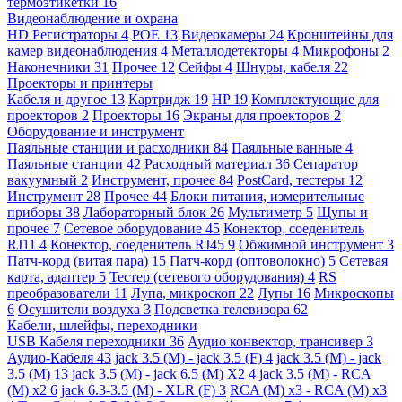
термоэтикетки
16
Видеонаблюдение и охрана
HD Регистраторы
4
POE
13
Видеокамеры
24
Кронштейны для
камер видеонаблюдения
4
Металлодетекторы
4
Микрофоны
2
Наконечники
31
Прочее
12
Сейфы
4
Шнуры, кабеля
22
Проекторы и принтеры
Кабеля и другое
13
Картридж
19
HP
19
Комплектующие для
проекторов
2
Проекторы
16
Экраны для проекторов
2
Оборудование и инструмент
Паяльные станции и расходники
84
Паяльные ванные
4
Паяльные станции
42
Расходный материал
36
Сепаратор
вакуумный
2
Инструмент, прочее
84
PostCard, тестеры
12
Инструмент
28
Прочее
44
Блоки питания, измерительные
приборы
38
Лабораторный блок
26
Мультиметр
5
Щупы и
прочее
7
Сетевое оборудование
45
Конектор, соеденитель
RJ11
4
Конектор, соеденитель RJ45
9
Обжимной инструмент
3
Патч-корд (витая пара)
15
Патч-корд (оптоволокно)
5
Сетевая
карта, адаптер
5
Тестер (сетевого оборудования)
4
RS
преобразователи
11
Лупа, микроскоп
22
Лупы
16
Микроскопы
6
Осушители воздуха
3
Подсветка телевизора
62
Кабели, шлейфы, переходники
USB Кабеля переходники
36
Аудио конвектор, трансивер
3
Аудио-Кабеля
43
jack 3.5 (M) - jack 3.5 (F)
4
jack 3.5 (M) - jack
3.5 (M)
13
jack 3.5 (M) - jack 6.5 (M) X2
4
jack 3.5 (M) - RCA
(M) x2
6
jack 6.3-3.5 (M) - XLR (F)
3
RCA (M) x3 - RCA (M) x3