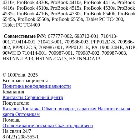
4310s, ProBook 4330s, ProBook 4410s, ProBook 4415s, ProBook
4416s, ProBook 4510s, ProBook 4515s, ProBook 4530s, ProBook
4535s, ProBook 4710s, ProBook 4730s, ProBook 6540b, ProBook
6545b, ProBook 6550b, ProBook 6555b, Tablet PC TC4200,
Tablet PC TC4400
Совместимые P/N:
677777-002, 693712-001, 710413-
001,710414-001, 710413-001, 709986-003, PPP012D-S, 709986-
002, PPP012C-S, 709986-001, PPP012L-E, PA-1900-34HE, ADP-
90WH D 710414-001, 709987-001, 709987-002, 709987-003,
HSTNN-LA13, HSTNN-CA13, HSTNN-DA13
© 100Point, 2025
Все права защищены
Политика конфиденциальности
Компания
Контакты
Сервисный центр
Покупателю
Каталог
Доставка
Обмен, возврат, гарантия
Накопительная
карта
Оптовикам
Помощь
Отслеживание посылки
Скачать драйвера
На связи 24/7
8 (423) 208-555-1