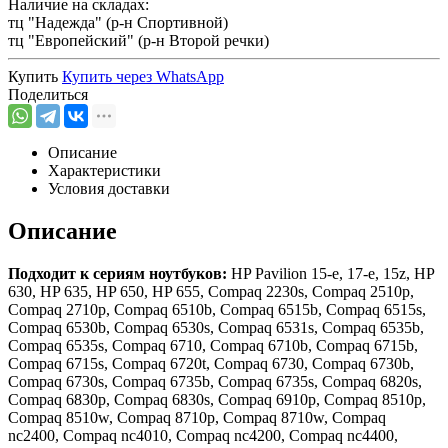
Наличие на складах:
тц "Надежда" (р-н Спортивной)
тц "Европейский" (р-н Второй речки)
Купить
Купить через
WhatsApp
Поделиться
Описание
Характеристики
Условия доставки
Описание
Подходит к сериям ноутбуков:
HP Pavilion 15-e, 17-e, 15z, HP
630, HP 635, HP 650, HP 655, Compaq 2230s, Compaq 2510p,
Compaq 2710p, Compaq 6510b, Compaq 6515b, Compaq 6515s,
Compaq 6530b, Compaq 6530s, Compaq 6531s, Compaq 6535b,
Compaq 6535s, Compaq 6710, Compaq 6710b, Compaq 6715b,
Compaq 6715s, Compaq 6720t, Compaq 6730, Compaq 6730b,
Compaq 6730s, Compaq 6735b, Compaq 6735s, Compaq 6820s,
Compaq 6830p, Compaq 6830s, Compaq 6910p, Compaq 8510p,
Compaq 8510w, Compaq 8710p, Compaq 8710w, Compaq
nc2400, Compaq nc4010, Compaq nc4200, Compaq nc4400,