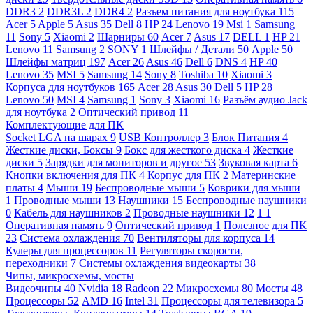
DDR3
2
DDR3L
2
DDR4
2
Разъем питания для ноутбука
115
Acer
5
Apple
5
Asus
35
Dell
8
HP
24
Lenovo
19
Msi
1
Samsung
11
Sony
5
Xiaomi
2
Шарниры
60
Acer
7
Asus
17
DELL
1
HP
21
Lenovo
11
Samsung
2
SONY
1
Шлейфы / Детали
50
Apple
50
Шлейфы матриц
197
Acer
26
Asus
46
Dell
6
DNS
4
HP
40
Lenovo
35
MSI
5
Samsung
14
Sony
8
Toshiba
10
Xiaomi
3
Корпуса для ноутбуков
165
Acer
28
Asus
30
Dell
5
HP
28
Lenovo
50
MSI
4
Samsung
1
Sony
3
Xiaomi
16
Разъём аудио Jack
для ноутбука
2
Оптический привод
11
Комплектующие для ПК
Socket LGA на шарах
9
USB Контроллер
3
Блок Питания
4
Жесткие диски, Боксы
9
Бокс для жесткого диска
4
Жесткие
диски
5
Зарядки для мониторов и другое
53
Звуковая карта
6
Кнопки включения для ПК
4
Корпус для ПК
2
Материнские
платы
4
Мыши
19
Беспроводные мыши
5
Коврики для мыши
1
Проводные мыши
13
Наушники
15
Беспроводные наушники
0
Кабель для наушников
2
Проводные наушники
12
1
1
Оперативная память
9
Оптический привод
1
Полезное для ПК
23
Система охлаждения
70
Вентиляторы для корпуса
14
Кулеры для процессоров
11
Регуляторы скорости,
переходники
7
Системы охлаждения видеокарты
38
Чипы, микросхемы, мосты
Видеочипы
40
Nvidia
18
Radeon
22
Микросхемы
80
Мосты
48
Процессоры
52
AMD
16
Intel
31
Процессоры для телевизора
5