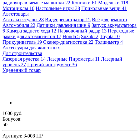
радиоуправляемые машинки
22
Копилки
61
Модельки
118
Мотоциклы
16
Настольные игры
38
Прикольные вещи
41
Автотовары
Автоаксессуары
28
Видеорегистратор
15
Всё для ремонта
Автомобиля
22
Датчики давления шин
9
Запуск аккумулятора
6
Камера заднего хода
12
Парковочный радар
13
Переходные
рамки для автомагнитол
17
Honda
5
Suzuki
2
Toyota
10
Прикуриватель
19
Сканер-диагностика
22
Толщиметр
4
Аксессуары для животных
Для строительства
Лазерная рулетка
14
Лазерные Пирометры
11
Лазерный
уровень
27
Прочий инструмент
36
Уценённый товар
1600 руб.
Бонусов:
50
Артикул:
З-008 HP