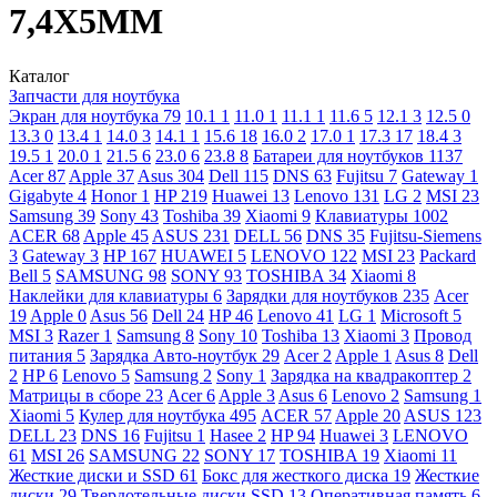
7,4X5ММ
Каталог
Запчасти для ноутбука
Экран для ноутбука
79
10.1
1
11.0
1
11.1
1
11.6
5
12.1
3
12.5
0
13.3
0
13.4
1
14.0
3
14.1
1
15.6
18
16.0
2
17.0
1
17.3
17
18.4
3
19.5
1
20.0
1
21.5
6
23.0
6
23.8
8
Батареи для ноутбуков
1137
Acer
87
Apple
37
Asus
304
Dell
115
DNS
63
Fujitsu
7
Gateway
1
Gigabyte
4
Honor
1
HP
219
Huawei
13
Lenovo
131
LG
2
MSI
23
Samsung
39
Sony
43
Toshiba
39
Xiaomi
9
Клавиатуры
1002
ACER
68
Apple
45
ASUS
231
DELL
56
DNS
35
Fujitsu-Siemens
3
Gateway
3
HP
167
HUAWEI
5
LENOVO
122
MSI
23
Packard
Bell
5
SAMSUNG
98
SONY
93
TOSHIBA
34
Xiaomi
8
Наклейки для клавиатуры
6
Зарядки для ноутбуков
235
Acer
19
Apple
0
Asus
56
Dell
24
HP
46
Lenovo
41
LG
1
Microsoft
5
MSI
3
Razer
1
Samsung
8
Sony
10
Toshiba
13
Xiaomi
3
Провод
питания
5
Зарядка Авто-ноутбук
29
Acer
2
Apple
1
Asus
8
Dell
2
HP
6
Lenovo
5
Samsung
2
Sony
1
Зарядка на квадракоптер
2
Матрицы в сборе
23
Acer
6
Apple
3
Asus
6
Lenovo
2
Samsung
1
Xiaomi
5
Кулер для ноутбука
495
ACER
57
Apple
20
ASUS
123
DELL
23
DNS
16
Fujitsu
1
Hasee
2
HP
94
Huawei
3
LENOVO
61
MSI
26
SAMSUNG
22
SONY
17
TOSHIBA
19
Xiaomi
11
Жесткие диски и SSD
61
Бокс для жесткого диска
19
Жесткие
диски
29
Твердотельные диски SSD
13
Оперативная память
6